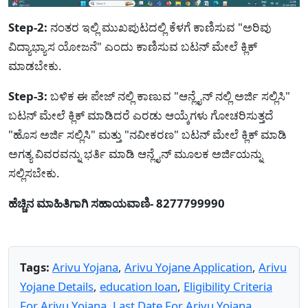
Step-2:
ನಂತರ ಇಲ್ಲಿ ಮುಖಪುಟದಲ್ಲಿ ಕೆಳಗೆ ಕಾಣಿಸುವ "ಅರಿವು
ವಿದ್ಯಾಭ್ಯಾಸ ಯೋಜನೆ" ಎಂದು ಕಾಣಿಸುವ ಬಟನ್ ಮೇಲೆ ಕ್ಲಿಕ್
ಮಾಡಬೇಕು.
Step-3:
ಬಳಿಕ ಈ ಪೇಜ್ ನಲ್ಲಿ ಕಾಣುವ "ಆನ್ಲೈನ್ ನಲ್ಲಿ ಅರ್ಜಿ ಸಲ್ಲಿಸಿ"
ಬಟನ್ ಮೇಲೆ ಕ್ಲಿಕ್ ಮಾಡಿದರೆ ಎರಡು ಆಯ್ಕೆಗಳು ಗೋಚರಿಸುತ್ತದೆ
"ಹೊಸ ಅರ್ಜಿ ಸಲ್ಲಿಸಿ" ಮತ್ತು "ನವೀಕರಣ" ಬಟನ್ ಮೇಲೆ ಕ್ಲಿಕ್ ಮಾಡಿ
ಅಗತ್ಯ ವಿವರವನ್ನು ಭರ್ತಿ ಮಾಡಿ ಆನ್ಲೈನ್ ಮೂಲಕ ಅರ್ಜಿಯನ್ನು
ಸಲ್ಲಿಸಬೇಕು.
ಹೆಚ್ಚಿನ ಮಾಹಿತಿಗಾಗಿ ಸಹಾಯವಾಣಿ- 8277799990
Tags:
Arivu Yojana
,
Arivu Yojane Application
,
Arivu
Yojane Details
,
education loan
,
Eligibility Criteria
For Arivu Yojana
,
Last Date For Arivu Yojana
,