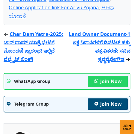
Online Application link For Arivu Yojana
,
ಅರಿವು
ಯೋಜನೆ
←
Char Dam Yatra-2025:
Land Owner Document-1
ಚಾರ್ ದಾಮ್ ಯಾತ್ರೆ ಭೇಟಿಗೆ
ಲಕ್ಷ ನಿವಾಸಿಗಳಿಗೆ ಡಿಜಿಟಲ್ ಹಕ್ಕು
ನೋಂದಣಿ ಪ್ರಾರಂಭ! ಇಲ್ಲಿದೆ
ಪತ್ರ ವಿತರಣೆ: ಸಚಿವ
ವೆಬ್ಸೈಟ್ ಲಿಂಕ್!
ಕೃಷ್ಣಬೈರೇಗೌಡ
→
Join Now
WhatsApp Group
Join Now
Telegram Group