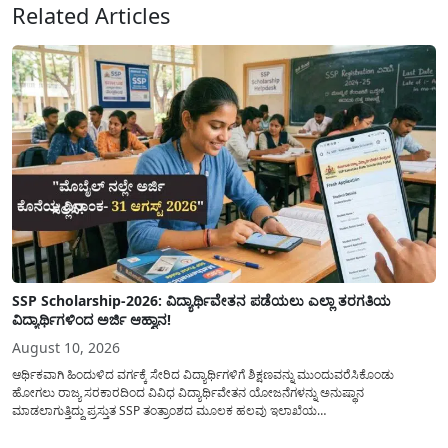
Related Articles
SSP Scholarship-2026: ವಿದ್ಯಾರ್ಥಿವೇತನ ಪಡೆಯಲು ಎಲ್ಲಾ ತರಗತಿಯ
ವಿದ್ಯಾರ್ಥಿಗಳಿಂದ ಅರ್ಜಿ ಆಹ್ವಾನ!
August 10, 2026
ಆರ್ಥಿಕವಾಗಿ ಹಿಂದುಳಿದ ವರ್ಗಕ್ಕೆ ಸೇರಿದ ವಿದ್ಯಾರ್ಥಿಗಳಿಗೆ ಶಿಕ್ಷಣವನ್ನು ಮುಂದುವರೆಸಿಕೊಂಡು
ಹೋಗಲು ರಾಜ್ಯ ಸರಕಾರದಿಂದ ವಿವಿಧ ವಿದ್ಯಾರ್ಥಿವೇತನ ಯೋಜನೆಗಳನ್ನು ಅನುಷ್ಥಾನ
ಮಾಡಲಾಗುತ್ತಿದ್ದು ಪ್ರಸ್ತುತ SSP ತಂತ್ರಾಂಶದ ಮೂಲಕ ಹಲವು ಇಲಾಖೆಯ
ವಿದ್ಯಾರ್ಥಿವೇತನವನ್ನು(Scholarship) ಪಡೆಯಲು ಅರ್ಹ ವಿದ್ಯಾರ್ಥಿಗಳಿಂದ ಅರ್ಜಿಯನ್ನು
ಆಹ್ವಾನಿಸಲಾಗಿದೆ. ರಾಜ್ಯ ಸರಕಾರದ ಎಲ್ಲಾ ಇಲಾಖೆ ಮತ್ತು ಯೋಜನೆಯ