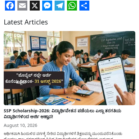
Facebook
Email
X
Messenger
Telegram
WhatsApp
Share
Latest Articles
SSP Scholarship-2026: ವಿದ್ಯಾರ್ಥಿವೇತನ ಪಡೆಯಲು ಎಲ್ಲಾ ತರಗತಿಯ
ವಿದ್ಯಾರ್ಥಿಗಳಿಂದ ಅರ್ಜಿ ಆಹ್ವಾನ!
August 10, 2026
ಆರ್ಥಿಕವಾಗಿ ಹಿಂದುಳಿದ ವರ್ಗಕ್ಕೆ ಸೇರಿದ ವಿದ್ಯಾರ್ಥಿಗಳಿಗೆ ಶಿಕ್ಷಣವನ್ನು ಮುಂದುವರೆಸಿಕೊಂಡು