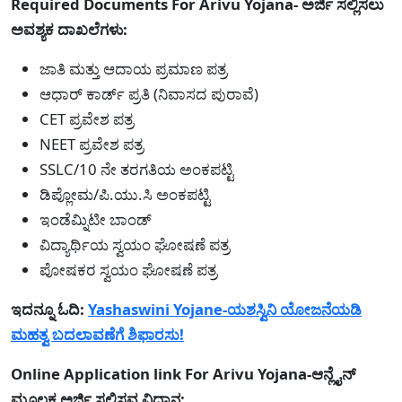
Required Documents For Arivu Yojana- ಅರ್ಜಿ ಸಲ್ಲಿಸಲು
ಅವಶ್ಯಕ ದಾಖಲೆಗಳು:
ಜಾತಿ ಮತ್ತು ಆದಾಯ ಪ್ರಮಾಣ ಪತ್ರ
ಆಧಾರ್ ಕಾರ್ಡ್ ಪ್ರತಿ (ನಿವಾಸದ ಪುರಾವೆ)
CET ಪ್ರವೇಶ ಪತ್ರ
NEET ಪ್ರವೇಶ ಪತ್ರ
SSLC/10 ನೇ ತರಗತಿಯ ಅಂಕಪಟ್ಟಿ
ಡಿಪ್ಲೋಮ/ಪಿ.ಯು.ಸಿ ಅಂಕಪಟ್ಟಿ
ಇಂಡೆಮ್ನಿಟೀ ಬಾಂಡ್
ವಿದ್ಯಾರ್ಥಿಯ ಸ್ವಯಂ ಘೋಷಣೆ ಪತ್ರ
ಪೋಷಕರ ಸ್ವಯಂ ಘೋಷಣೆ ಪತ್ರ
ಇದನ್ನೂ ಓದಿ:
Yashaswini Yojane-ಯಶಸ್ವಿನಿ ಯೋಜನೆಯಡಿ
ಮಹತ್ವ ಬದಲಾವಣೆಗೆ ಶಿಫಾರಸು!
Online Application link For Arivu Yojana-ಆನ್ಲೈನ್
ಮೂಲಕ ಅರ್ಜಿ ಸಲ್ಲಿಸವ ವಿಧಾನ: