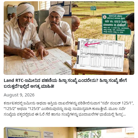
ವಿದ್ಯಾರ್ಥಿವೇತನವನ್ನು(Scholarship Application) ಪಡೆಯಲು ವಿದ್ಯಾರ್ಥಿಗಳಿಗೆ ಅರ್ಜಿ ಸಲ್ಲಿಸಲು
ಸರಳ...
Land RTC-ಜಮೀನಿನ ಪಹಣಿಯ ಹಿಸ್ಸಾ ಸಂಖ್ಯೆ ಎಂದರೇನು? ಹಿಸ್ಸಾ ಸಂಖ್ಯೆ ಹೇಗೆ
ಬರುತ್ತದೆ?ಇಲ್ಲಿದೆ ಅಗತ್ಯ ಮಾಹಿತಿ!
August 9, 2026
ಕರ್ನಾಟಕದಲ್ಲಿ ಜಮೀನು ಅಥವಾ ಆಸ್ತಿಯ ದಾಖಲೆಗಳನ್ನು ಪರಿಶೀಲಿಸುವಾಗ “ಸರ್ವೆ ನಂಬರ್ 125/1”,
“125/2” ಅಥವಾ “125/3” ಎಂದಿರುವುದನ್ನು ನಾವು ಸಾಮಾನ್ಯ​ವಾಗಿ ಕಾಣುತ್ತೇವೆ. ಮೂಲ ಸರ್ವೆ
ಸಂಖ್ಯೆಯ ಪಕ್ಕದಲ್ಲಿರುವ ಈ ಓರೆ ಗೆರೆ ಹಾಗೂ ಸಂಖ್ಯೆಗಳನ್ನು ಭೂದಾಖಲೆಗಳ ಭಾಷೆಯಲ್ಲಿ ‘ಹಿಸ್ಸಾ’
(Hissa) ಅಥವಾ ಉಪ-ವಿಭಾಗ (Sub-Division) ಎಂದು ಕರೆಯಲಾಗುತ್ತದೆ. ಸಾಮಾನ್ಯ ಜನರಿಗೆ ಈ
ಸಂಖ್ಯೆಗಳ ಹಿಂದಿನ ಸಂಪೂರ್ಣ...