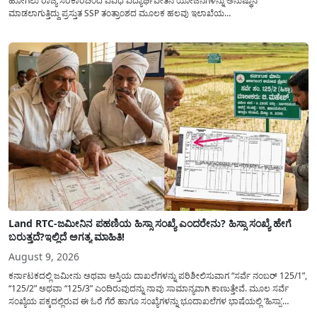
ಹೋಗಲು ರಾಜ್ಯ ಸರಕಾರದಿಂದ ವಿವಿಧ ವಿದ್ಯಾರ್ಥಿವೇತನ ಯೋಜನೆಗಳನ್ನು ಅನುಷ್ಥಾನ
ಮಾಡಲಾಗುತ್ತಿದ್ದು ಪ್ರಸ್ತುತ SSP ತಂತ್ರಾಂಶದ ಮೂಲಕ ಹಲವು ಇಲಾಖೆಯ
ವಿದ್ಯಾರ್ಥಿವೇತನವನ್ನು(Scholarship) ಪಡೆಯಲು ಅರ್ಹ ವಿದ್ಯಾರ್ಥಿಗಳಿಂದ ಅರ್ಜಿಯನ್ನು
ಆಹ್ವಾನಿಸಲಾಗಿದೆ. ರಾಜ್ಯ ಸರಕಾರದ ಎಲ್ಲಾ ಇಲಾಖೆ ಮತ್ತು ಯೋಜನೆಯ
ವಿದ್ಯಾರ್ಥಿವೇತನವನ್ನು(Scholarship Application) ಪಡೆಯಲು ವಿದ್ಯಾರ್ಥಿಗಳಿಗೆ ಅರ್ಜಿ ಸಲ್ಲಿಸಲು
ಸರಳ...
Land RTC-ಜಮೀನಿನ ಪಹಣಿಯ ಹಿಸ್ಸಾ ಸಂಖ್ಯೆ ಎಂದರೇನು? ಹಿಸ್ಸಾ ಸಂಖ್ಯೆ ಹೇಗೆ
ಬರುತ್ತದೆ?ಇಲ್ಲಿದೆ ಅಗತ್ಯ ಮಾಹಿತಿ!
August 9, 2026
ಕರ್ನಾಟಕದಲ್ಲಿ ಜಮೀನು ಅಥವಾ ಆಸ್ತಿಯ ದಾಖಲೆಗಳನ್ನು ಪರಿಶೀಲಿಸುವಾಗ “ಸರ್ವೆ ನಂಬರ್ 125/1”,
“125/2” ಅಥವಾ “125/3” ಎಂದಿರುವುದನ್ನು ನಾವು ಸಾಮಾನ್ಯ​ವಾಗಿ ಕಾಣುತ್ತೇವೆ. ಮೂಲ ಸರ್ವೆ
ಸಂಖ್ಯೆಯ ಪಕ್ಕದಲ್ಲಿರುವ ಈ ಓರೆ ಗೆರೆ ಹಾಗೂ ಸಂಖ್ಯೆಗಳನ್ನು ಭೂದಾಖಲೆಗಳ ಭಾಷೆಯಲ್ಲಿ ‘ಹಿಸ್ಸಾ’
(Hissa) ಅಥವಾ ಉಪ-ವಿಭಾಗ (Sub-Division) ಎಂದು ಕರೆಯಲಾಗುತ್ತದೆ. ಸಾಮಾನ್ಯ ಜನರಿಗೆ ಈ