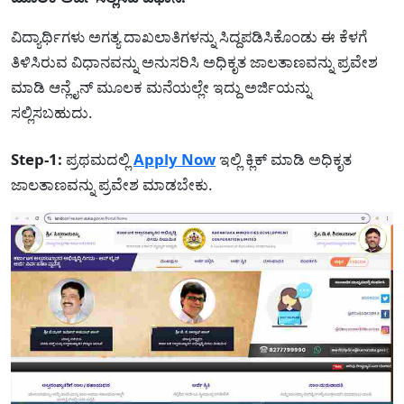
ವಿದ್ಯಾರ್ಥಿಗಳು ಅಗತ್ಯ ದಾಖಲಾತಿಗಳನ್ನು ಸಿದ್ದಪಡಿಸಿಕೊಂಡು ಈ ಕೆಳಗೆ
ತಿಳಿಸಿರುವ ವಿಧಾನವನ್ನು ಅನುಸರಿಸಿ ಅಧಿಕೃತ ಜಾಲತಾಣವನ್ನು ಪ್ರವೇಶ
ಮಾಡಿ ಆನ್ಲೈನ್ ಮೂಲಕ ಮನೆಯಲ್ಲೇ ಇದ್ದು ಅರ್ಜಿಯನ್ನು
ಸಲ್ಲಿಸಬಹುದು.
Step-1:
ಪ್ರಥಮದಲ್ಲಿ
Apply Now
ಇಲ್ಲಿ ಕ್ಲಿಕ್ ಮಾಡಿ ಅಧಿಕೃತ
ಜಾಲತಾಣವನ್ನು ಪ್ರವೇಶ ಮಾಡಬೇಕು.