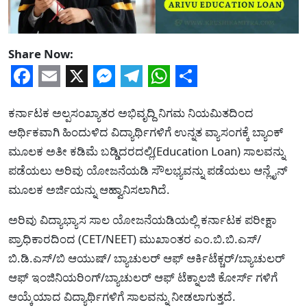
Share Now:
Facebook
Email
X
Messenger
Telegram
WhatsApp
Share
ಕರ್ನಾಟಕ ಅಲ್ಪಸಂಖ್ಯಾತರ ಅಭಿವೃದ್ದಿ ನಿಗಮ ನಿಯಮಿತದಿಂದ
ಆರ್ಥಿಕವಾಗಿ ಹಿಂದುಳಿದ ವಿದ್ಯಾರ್ಥಿಗಳಿಗೆ ಉನ್ನತ ವ್ಯಾಸಂಗಕ್ಕೆ ಬ್ಯಾಂಕ್
ಮೂಲಕ ಅತೀ ಕಡಿಮೆ ಬಡ್ಡಿದರದಲ್ಲಿ(Education Loan) ಸಾಲವನ್ನು
ಪಡೆಯಲು ಅರಿವು ಯೋಜನೆಯಡಿ ಸೌಲಭ್ಯವನ್ನು ಪಡೆಯಲು ಆನ್ಲೈನ್
ಮೂಲಕ ಅರ್ಜಿಯನ್ನು ಆಹ್ವಾನಿಸಲಾಗಿದೆ.
ಅರಿವು ವಿದ್ಯಾಭ್ಯಾಸ ಸಾಲ ಯೋಜನೆಯಡಿಯಲ್ಲಿ ಕರ್ನಾಟಕ ಪರೀಕ್ಷಾ
ಪ್ರಾಧಿಕಾರದಿಂದ (CET/NEET) ಮುಖಾಂತರ ಎಂ.ಬಿ.ಬಿ.ಎಸ್/
ಬಿ.ಡಿ.ಎಸ್/ಬಿ ಆಯುಷ್/ ಬ್ಯಾಚುಲರ್ ಆಫ್ ಆರ್ಕಿಟೆಕ್ಚರ್/ಬ್ಯಾಚುಲರ್
ಆಫ್ ಇಂಜಿನಿಯರಿಂಗ್/ಬ್ಯಾಚುಲರ್ ಆಫ್ ಟೆಕ್ನಾಲಜಿ ಕೋರ್ಸ್ ಗಳಿಗೆ
ಆಯ್ಕೆಯಾದ ವಿದ್ಯಾರ್ಥಿಗಳಿಗೆ ಸಾಲವನ್ನು ನೀಡಲಾಗುತ್ತದೆ.