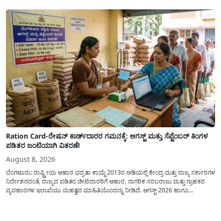
ಸಂಖ್ಯೆಗಳ ಹಿಂದಿನ ಸಂಪೂರ್ಣ...
Ration Card-ರೇಷನ್ ಕಾರ್ಡ್‍ದಾರರ ಗಮನಕ್ಕೆ: ಆಗಸ್ಟ್ ಮತ್ತು ಸೆಪ್ಟೆಂಬರ್ ತಿಂಗಳ
ಪಡಿತರ ಜಂಟಿಯಾಗಿ ವಿತರಣೆ!
August 8, 2026
ಬೆಂಗಳೂರು: ರಾಷ್ಟ್ರೀಯ ಆಹಾರ ಭದ್ರತಾ ಕಾಯ್ದೆ 2013ರ ಅಡಿಯಲ್ಲಿ ಕೇಂದ್ರ ಮತ್ತು ರಾಜ್ಯ ಸರ್ಕಾರಗಳ
ನಿರ್ದೇಶನದಂತೆ, ರಾಜ್ಯದ ಪಡಿತರ ಚೀಟಿದಾರರಿಗೆ ಆಹಾರ, ನಾಗರಿಕ ಸರಬರಾಜು ಮತ್ತು ಗ್ರಾಹಕರ
ವ್ಯವಹಾರಗಳ ಇಲಾಖೆಯು ಮಹತ್ವದ ಮಾಹಿತಿಯೊಂದನ್ನು ನೀಡಿದೆ. ಆಗಸ್ಟ್-2026 ಹಾಗೂ
ಸೆಪ್ಟೆಂಬರ್-2026 ಈ ಎರಡೂ ತಿಂಗಳ ಆಹಾರ ಧಾನ್ಯಗಳ ವಿತರಣೆಯನ್ನು ಆಗಸ್ಟ್ ಮಾಹೆಯಲ್ಲೇ ಒಟ್ಟಿಗೆ
(ಜಂಟಿಯಾಗಿ) ನೀಡಲು ನಿರ್ಧರಿಸಲಾಗಿದೆ....