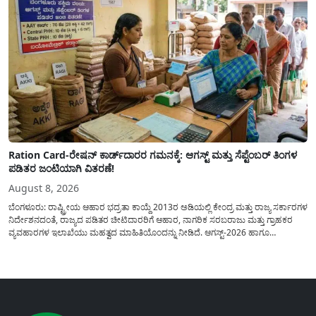
Ration Card-ರೇಷನ್ ಕಾರ್ಡ್‍ದಾರರ ಗಮನಕ್ಕೆ: ಆಗಸ್ಟ್ ಮತ್ತು ಸೆಪ್ಟೆಂಬರ್ ತಿಂಗಳ
ಪಡಿತರ ಜಂಟಿಯಾಗಿ ವಿತರಣೆ!
August 8, 2026
ಬೆಂಗಳೂರು: ರಾಷ್ಟ್ರೀಯ ಆಹಾರ ಭದ್ರತಾ ಕಾಯ್ದೆ 2013ರ ಅಡಿಯಲ್ಲಿ ಕೇಂದ್ರ ಮತ್ತು ರಾಜ್ಯ ಸರ್ಕಾರಗಳ
ನಿರ್ದೇಶನದಂತೆ, ರಾಜ್ಯದ ಪಡಿತರ ಚೀಟಿದಾರರಿಗೆ ಆಹಾರ, ನಾಗರಿಕ ಸರಬರಾಜು ಮತ್ತು ಗ್ರಾಹಕರ
ವ್ಯವಹಾರಗಳ ಇಲಾಖೆಯು ಮಹತ್ವದ ಮಾಹಿತಿಯೊಂದನ್ನು ನೀಡಿದೆ. ಆಗಸ್ಟ್-2026 ಹಾಗೂ
ಸೆಪ್ಟೆಂಬರ್-2026 ಈ ಎರಡೂ ತಿಂಗಳ ಆಹಾರ ಧಾನ್ಯಗಳ ವಿತರಣೆಯನ್ನು ಆಗಸ್ಟ್ ಮಾಹೆಯಲ್ಲೇ ಒಟ್ಟಿಗೆ
(ಜಂಟಿಯಾಗಿ) ನೀಡಲು ನಿರ್ಧರಿಸಲಾಗಿದೆ....