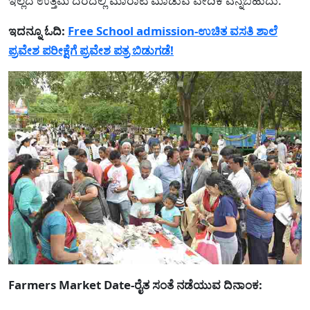
ಇಲ್ಲದೆ ಉತ್ತಮ ದರದಲ್ಲಿ ಮಾರಾಟ ಮಾಡುವ ವೇದಿಕೆ ಎನ್ನಬಹುದು.
ಇದನ್ನೂ ಓದಿ:
Free School admission-ಉಚಿತ ವಸತಿ ಶಾಲೆ
ಪ್ರವೇಶ ಪರೀಕ್ಷೆಗೆ ಪ್ರವೇಶ ಪತ್ರ ಬಿಡುಗಡೆ!
Farmers Market Date-ರೈತ ಸಂತೆ ನಡೆಯುವ ದಿನಾಂಕ: