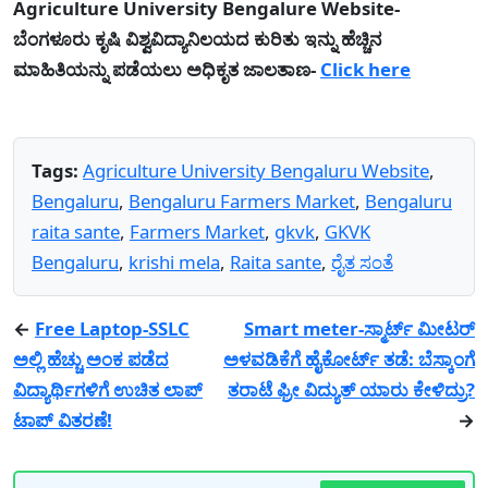
Agriculture University Bengalure Website-
ಬೆಂಗಳೂರು ಕೃಷಿ ವಿಶ್ವವಿದ್ಯಾನಿಲಯದ ಕುರಿತು ಇನ್ನು ಹೆಚ್ಚಿನ
ಮಾಹಿತಿಯನ್ನು ಪಡೆಯಲು ಅಧಿಕೃತ ಜಾಲತಾಣ-
Click here
Tags:
Agriculture University Bengaluru Website
,
Bengaluru
,
Bengaluru Farmers Market
,
Bengaluru
raita sante
,
Farmers Market
,
gkvk
,
GKVK
Bengaluru
,
krishi mela
,
Raita sante
,
ರೈತ ಸಂತೆ
←
Free Laptop-SSLC
Smart meter-ಸ್ಮಾರ್ಟ್ ಮೀಟರ್
ಅಲ್ಲಿ ಹೆಚ್ಚು ಅಂಕ ಪಡೆದ
ಅಳವಡಿಕೆಗೆ ಹೈಕೋರ್ಟ್ ತಡೆ: ಬೆಸ್ಕಾಂಗೆ
ವಿದ್ಯಾರ್ಥಿಗಳಿಗೆ ಉಚಿತ ಲಾಪ್
ತರಾಟೆ ಫ್ರೀ ವಿದ್ಯುತ್ ಯಾರು ಕೇಳಿದ್ರು?
ಟಾಪ್ ವಿತರಣೆ!
→