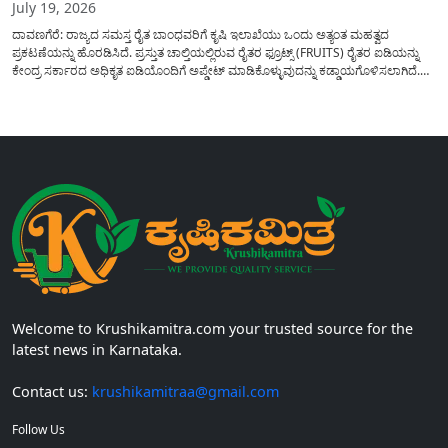
July 19, 2026
ದಾವಣಗೆರೆ: ರಾಜ್ಯದ ಸಮಸ್ತ ರೈತ ಬಾಂಧವರಿಗೆ ಕೃಷಿ ಇಲಾಖೆಯು ಒಂದು ಅತ್ಯಂತ ಮಹತ್ವದ
ಪ್ರಕಟಣೆಯನ್ನು ಹೊರಡಿಸಿದೆ. ಪ್ರಸ್ತುತ ಚಾಲ್ತಿಯಲ್ಲಿರುವ ರೈತರ ಫ್ರೂಟ್ಸ್ (FRUITS) ರೈತರ ಐಡಿಯನ್ನು
ಕೇಂದ್ರ ಸರ್ಕಾರದ ಅಧಿಕೃತ ಐಡಿಯೊಂದಿಗೆ ಅಪ್ಡೇಟ್ ಮಾಡಿಕೊಳ್ಳುವುದನ್ನು ಕಡ್ಡಾಯಗೊಳಿಸಲಾಗಿದೆ.
ಸರ್ಕಾರದ ವಿವಿಧ ಯೋಜನೆಗಳ ಪ್ರಯೋಜನಗಳನ್ನು ಯಾವುದೇ ಅಡಚಣೆಯಿಲ್ಲದೆ ನೇರವಾಗಿ
ಪಡೆದುಕೊಳ್ಳಲು ಈ ಪ್ರಕ್ರಿಯೆಯು ಅತ್ಯಂತ ಅಗತ್ಯವಾಗಿದ್ದು, ಅರ್ಹ ರೈತರು...
Welcome to Krushikamitra.com your trusted source for the
latest news in Karnataka.
Contact us:
krushikamitraa@gmail.com
Follow Us