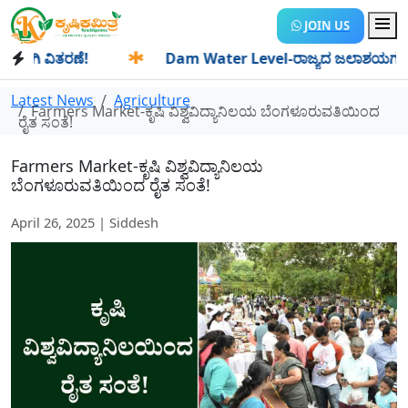
JOIN US
ಿ ವಿತರಣೆ!
✱
Dam Water Level-ರಾಜ್ಯದ ಜಲಾಶಯಗಳಿಗೆ ಒಂದೇ ದಿ
Latest News
Agriculture
Farmers Market-ಕೃಷಿ ವಿಶ್ವವಿದ್ಯಾನಿಲಯ ಬೆಂಗಳೂರುವತಿಯಿಂದ
ರೈತ ಸಂತೆ!
Farmers Market-ಕೃಷಿ ವಿಶ್ವವಿದ್ಯಾನಿಲಯ
ಬೆಂಗಳೂರುವತಿಯಿಂದ ರೈತ ಸಂತೆ!
April 26, 2025 | Siddesh