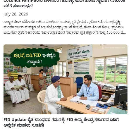
Coconut Farm-ತೆಂಗು ಬೆಳೆಗಾರರ ಗಮನಕ್ಕೆ: ಹೊಸ ತೋಟ ಸ್ಥಾಪನೆಗೆ ₹56,000
ವರೆಗೆ ಸಹಾಯಧನ!
July 28, 2026
ರಾಜ್ಯದ ತೆಂಗು ಬೆಳೆಗಾರರ ಆರ್ಥಿಕ ಸಬಲೀಕರಣ ಮತ್ತು ಕೃಷಿ ಕ್ಷೇತ್ರದ ಪ್ರಗತಿಗಾಗಿ ತೆಂಗು ಅಭಿವೃದ್ದಿ
ಮಂಡಳಿಯಿಂದ ಮಹತ್ವದ ಯೋಜನೆಯೊಂದನ್ನು ಜಾರಿಗೆ ತಂದಿದೆ. ಹೊಸ ತೆಂಗಿನ ತೋಟ ಸ್ಥಾಪಿಸಲು
ಬಯಸುವ ರೈತರಿಗೆ ಆಸರೆಯಾಗುವ ಉದ್ದೇಶದಿಂದ ಸರ್ಕಾರವು ಪ್ರತಿ ಹೆಕ್ಟೇರ್‌ಗೆ ಗರಿಷ್ಠ ₹56,000 ವರೆಗೆ
ಧನಸಹಾಯ ಪಡೆಯಲು ಅರ್ಜಿಯನ್ನು ಆಹ್ವಾನಿಸಿದೆ. ತೆಂಗು ಅಭಿವೃದ್ದಿ ಮಂಡಳಿಯ ಯೋಜನೆ
ಅಡಿಯಲ್ಲಿ ನೀಡಲಾಗುವ...
FID Update-ರೈತ ಬಾಂಧವರ ಗಮನಕ್ಕೆ: FID ಅನ್ನು ಕೇಂದ್ರ ಸರ್ಕಾರದ ಐಡಿಗೆ
ಅಪ್ಡೇಟ್ ಮಾಡಲು ಸೂಚನೆ!