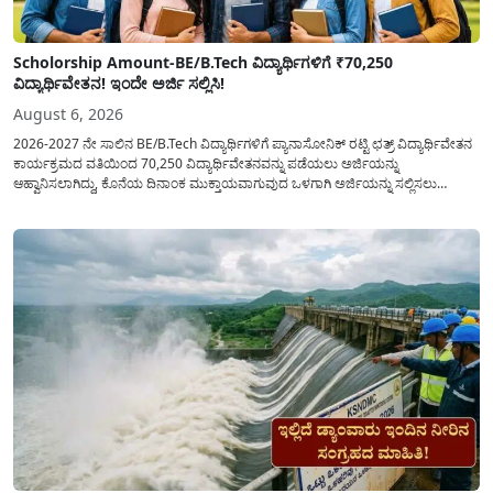
Scholorship Amount-BE/B.Tech ವಿದ್ಯಾರ್ಥಿಗಳಿಗೆ ₹70,250
ವಿದ್ಯಾರ್ಥಿವೇತನ! ಇಂದೇ ಅರ್ಜಿ ಸಲ್ಲಿಸಿ!
August 6, 2026
2026-2027 ನೇ ಸಾಲಿನ BE/B.Tech ವಿದ್ಯಾರ್ಥಿಗಳಿಗೆ ಪ್ಯಾನಾಸೋನಿಕ್ ರಟ್ಟಿ ಛತ್ರ್ ವಿದ್ಯಾರ್ಥಿವೇತನ
ಕಾರ್ಯಕ್ರಮದ ವತಿಯಿಂದ 70,250 ವಿದ್ಯಾರ್ಥಿವೇತನವನ್ನು ಪಡೆಯಲು ಅರ್ಜಿಯನ್ನು
ಆಹ್ವಾನಿಸಲಾಗಿದ್ದು, ಕೊನೆಯ ದಿನಾಂಕ ಮುಕ್ತಾಯವಾಗುವುದ ಒಳಗಾಗಿ ಅರ್ಜಿಯನ್ನು ಸಲ್ಲಿಸಲು
ಕೋರಿದೆ. ಆರ್ಥಿಕವಾಗಿ ಹಿಂದುಳಿದ ಹಾಗೂ ಬಡ ಕುಟುಂಬ ವರ್ಗದ ವಿದ್ಯಾರ್ಥಿಗಳು ಅವರ ಮುಂದಿನ
ಶಿಕ್ಷಣವನ್ನು ಮುಂದುವರಿಸಲು ಯಾವುದೇ ಅಡಚಣೆಯಾಗದಂತೆ ನೋಡಿಕೊಳ್ಳಲು ಈ ಯೋಜನೆಯನ್ನು
ಜಾರಿಗೆ...