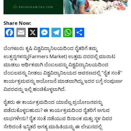
Share Now:
Facebook
Email
X
Messenger
Telegram
WhatsApp
Share
ಬೆಂಗಳೂರು ಕೃಷಿ ವಿಶ್ವವಿದ್ಯಾನಿಲಯದಿಂದ ರೈತರಿಗೆ ತಮ್ಮ
ಉತ್ಪನ್ನಗಳನ್ನು(Farmers Market) ಉತ್ತಮ ದರದಲ್ಲಿ ಮಾರಾಟ
ಮಾಡಲು ಆರ್ಥಿಕವಾಗಿ ಬೆಂಬಲವನ್ನು ವಿಶ್ವವಿದ್ಯಾನಿಲಯದಿಂದ
ಬೆಂಬಲವನ್ನು ನೀಡಲು ವಿಶ್ವವಿದ್ಯಾನಿಲಯದ ಆವರಣದಲ್ಲಿ "ರೈತ ಸಂತೆ"
ಕಾರ್ಯಕ್ರಮವನ್ನು ಆಯೋಜನೆ ಮಾಡಲಾಗಿದ್ದು ಇದರ ಬಗ್ಗೆ ಸಂಪೂರ್ಣ
ವಿವರವನ್ನು ಇಲ್ಲಿ ಹಂಚಿಕೊಳ್ಳಲಾಗಿದೆ.
ರೈತರು ಈ ಕಾರ್ಯಕ್ರಮದಿಂದ ಯಾವೆಲ್ಲ ಪ್ರಯೋಜನವನ್ನು
ಪಡೆದುಕೊಳ್ಳಬಹುದು? ಈ ಕಾರ್ಯಕ್ರಮದಿಂದ ರೈತರಿಗೆ ಅಗುವ
ಲಾಭಗಳೇನು? ರೈತ ಸಂತೆ ನಡೆಯುವ ದಿನಾಂಕ ಮತ್ತು ಸ್ಥಳ ವಿವರ
ಸೇರಿದಂತೆ ಇನ್ನಿತರೆ ಅಗತ್ಯ ಮಾಹಿತಿಯನ್ನು ಈ ಲೇಖನದಲ್ಲಿ