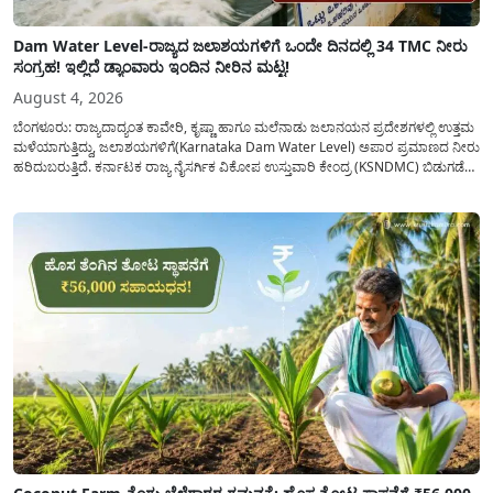
Dam Water Level-ರಾಜ್ಯದ ಜಲಾಶಯಗಳಿಗೆ ಒಂದೇ ದಿನದಲ್ಲಿ 34 TMC ನೀರು
ಸಂಗ್ರಹ! ಇಲ್ಲಿದೆ ಡ್ಯಾಂವಾರು ಇಂದಿನ ನೀರಿನ ಮಟ್ಟ!
August 4, 2026
ಬೆಂಗಳೂರು: ರಾಜ್ಯದಾದ್ಯಂತ ಕಾವೇರಿ, ಕೃಷ್ಣಾ ಹಾಗೂ ಮಲೆನಾಡು ಜಲಾನಯನ ಪ್ರದೇಶಗಳಲ್ಲಿ ಉತ್ತಮ
ಮಳೆಯಾಗುತ್ತಿದ್ದು, ಜಲಾಶಯಗಳಿಗೆ(Karnataka Dam Water Level) ಅಪಾರ ಪ್ರಮಾಣದ ನೀರು
ಹರಿದುಬರುತ್ತಿದೆ. ಕರ್ನಾಟಕ ರಾಜ್ಯ ನೈಸರ್ಗಿಕ ವಿಕೋಪ ಉಸ್ತುವಾರಿ ಕೇಂದ್ರ (KSNDMC) ಬಿಡುಗಡೆ
ಮಾಡಿರುವ ಆಗಸ್ಟ್ 04, 2026ರ ವರದಿಯಂತೆ, ರಾಜ್ಯದ ಪ್ರಮುಖ 14 ಜಲಾಶಯಗಳಿಗೆ ಒಂದೇ
ದಿನದಲ್ಲಿ ಬರೋಬ್ಬರಿ 34.8 TMC...