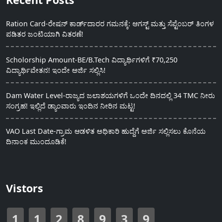
Ration Card-ರೇಷನ್ ಕಾರ್ಡ್‍ದಾರರ ಗಮನಕ್ಕೆ: ಆಗಸ್ಟ್ ಮತ್ತು ಸೆಪ್ಟೆಂಬರ್ ತಿಂಗಳ
ಪಡಿತರ ಜಂಟಿಯಾಗಿ ವಿತರಣೆ!
Scholorship Amount-BE/B.Tech ವಿದ್ಯಾರ್ಥಿಗಳಿಗೆ ₹70,250
ವಿದ್ಯಾರ್ಥಿವೇತನ! ಇಂದೇ ಅರ್ಜಿ ಸಲ್ಲಿಸಿ!
Dam Water Level-ರಾಜ್ಯದ ಜಲಾಶಯಗಳಿಗೆ ಒಂದೇ ದಿನದಲ್ಲಿ 34 TMC ನೀರು
ಸಂಗ್ರಹ! ಇಲ್ಲಿದೆ ಡ್ಯಾಂವಾರು ಇಂದಿನ ನೀರಿನ ಮಟ್ಟ!
VAO Last Date-ಗ್ರಾಮ ಆಡಳಿತ ಅಧಿಕಾರಿ ಹುದ್ದೆಗೆ ಅರ್ಜಿ ಸಲ್ಲಿಸಲು ಕೊನೆಯ
ದಿನಾಂಕ ಮುಂದೂಡಿಕೆ!
Vistors
1
1
2
8
9
3
9