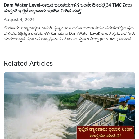
Dam Water Level-ರಾಜ್ಯದ ಜಲಾಶಯಗಳಿಗೆ ಒಂದೇ ದಿನದಲ್ಲಿ 34 TMC ನೀರು
ಸಂಗ್ರಹ! ಇಲ್ಲಿದೆ ಡ್ಯಾಂವಾರು ಇಂದಿನ ನೀರಿನ ಮಟ್ಟ!
August 4, 2026
ಬೆಂಗಳೂರು: ರಾಜ್ಯದಾದ್ಯಂತ ಕಾವೇರಿ, ಕೃಷ್ಣಾ ಹಾಗೂ ಮಲೆನಾಡು ಜಲಾನಯನ ಪ್ರದೇಶಗಳಲ್ಲಿ ಉತ್ತಮ
ಮಳೆಯಾಗುತ್ತಿದ್ದು, ಜಲಾಶಯಗಳಿಗೆ(Karnataka Dam Water Level) ಅಪಾರ ಪ್ರಮಾಣದ ನೀರು
ಹರಿದುಬರುತ್ತಿದೆ. ಕರ್ನಾಟಕ ರಾಜ್ಯ ನೈಸರ್ಗಿಕ ವಿಕೋಪ ಉಸ್ತುವಾರಿ ಕೇಂದ್ರ (KSNDMC) ಬಿಡುಗಡೆ
ಮಾಡಿರುವ ಆಗಸ್ಟ್ 04, 2026ರ ವರದಿಯಂತೆ, ರಾಜ್ಯದ ಪ್ರಮುಖ 14 ಜಲಾಶಯಗಳಿಗೆ ಒಂದೇ
ದಿನದಲ್ಲಿ ಬರೋಬ್ಬರಿ 34.8 TMC...
Related Articles