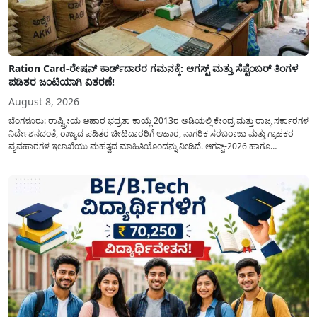
Ration Card-ರೇಷನ್ ಕಾರ್ಡ್‍ದಾರರ ಗಮನಕ್ಕೆ: ಆಗಸ್ಟ್ ಮತ್ತು ಸೆಪ್ಟೆಂಬರ್ ತಿಂಗಳ
ಪಡಿತರ ಜಂಟಿಯಾಗಿ ವಿತರಣೆ!
August 8, 2026
ಬೆಂಗಳೂರು: ರಾಷ್ಟ್ರೀಯ ಆಹಾರ ಭದ್ರತಾ ಕಾಯ್ದೆ 2013ರ ಅಡಿಯಲ್ಲಿ ಕೇಂದ್ರ ಮತ್ತು ರಾಜ್ಯ ಸರ್ಕಾರಗಳ
ನಿರ್ದೇಶನದಂತೆ, ರಾಜ್ಯದ ಪಡಿತರ ಚೀಟಿದಾರರಿಗೆ ಆಹಾರ, ನಾಗರಿಕ ಸರಬರಾಜು ಮತ್ತು ಗ್ರಾಹಕರ
ವ್ಯವಹಾರಗಳ ಇಲಾಖೆಯು ಮಹತ್ವದ ಮಾಹಿತಿಯೊಂದನ್ನು ನೀಡಿದೆ. ಆಗಸ್ಟ್-2026 ಹಾಗೂ
ಸೆಪ್ಟೆಂಬರ್-2026 ಈ ಎರಡೂ ತಿಂಗಳ ಆಹಾರ ಧಾನ್ಯಗಳ ವಿತರಣೆಯನ್ನು ಆಗಸ್ಟ್ ಮಾಹೆಯಲ್ಲೇ ಒಟ್ಟಿಗೆ
(ಜಂಟಿಯಾಗಿ) ನೀಡಲು ನಿರ್ಧರಿಸಲಾಗಿದೆ....