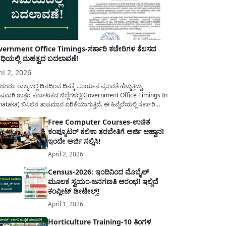
ernment Office Timings-ಸರ್ಕಾರಿ ಕಚೇರಿಗಳ ಕೆಲಸದ
ಿಯಲ್ಲಿ ಮಹತ್ವದ ಬದಲಾವಣೆ!
il 2, 2026
ಳೂರು: ರಾಜ್ಯದಲ್ಲಿ ದಿನದಿಂದ ದಿನಕ್ಕೆ ಸೂರ್ಯನ ಪ್ರಖರತೆ ಹೆಚ್ಚುತ್ತಿದ್ದು,
ಷವಾಗಿ ಉತ್ತರ ಕರ್ನಾಟಕದ ಜಿಲ್ಲೆಗಳಲ್ಲಿ(Government Office Timings In
ataka) ಬಿಸಿಲಿನ ತಾಪಮಾನ ಏರಿಕೆಯಾಗುತ್ತಿದೆ. ಈ ಹಿನ್ನೆಲೆಯಲ್ಲಿ ಸರ್ಕಾರಿ
ರರ ಹಿತದೃಷ್ಟಿಯಿಂದ ಹಾಗೂ ಸಾರ್ವಜನಿಕರ ಅನುಕೂಲಕ್ಕಾಗಿ ಕರ್ನಾಟಕ
Free Computer Courses-ಉಚಿತ
ಾರವು ಮಹತ್ವದ ನಿರ್ಧಾರವೊಂದನ್ನು ಕೈಗೊಂಡಿದೆ. ಕಿತ್ತೂರು ಕರ್ನಾಟಕ ಮತ್ತು
ಕಂಪ್ಯೂಟರ್ ಕಲಿಕಾ ತರಬೇತಿಗೆ ಅರ್ಜಿ ಆಹ್ವಾನ!
ಾಣ ಕರ್ನಾಟಕದ ಒಟ್ಟು 9 ಜಿಲ್ಲೆಗಳಲ್ಲಿ ಏಪ್ರಿಲ್...
ಇಂದೇ ಅರ್ಜಿ ಸಲ್ಲಿಸಿ!
April 2, 2026
Census-2026: ಇಂದಿನಿಂದ ಮೊಬೈಲ್
ಮೂಲಕ ಸ್ವಯಂ-ಜನಗಣತಿ ಆರಂಭ! ಇಲ್ಲಿದೆ
ಕಂಪ್ಲೀಟ್ ಡೀಟೇಲ್ಸ್!
April 1, 2026
Horticulture Training-10 ತಿಂಗಳ