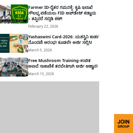
Farmer ID-ರೈತರ ಗಮನಕ್ಕೆ: ಕೃಷಿ ಇಲಾಖೆ
ಸೌಲಭ್ಯ ಪಡೆಯಲು FID ಅಪ್‌ಡೇಟ್ ಕಡ್ಡಾಯ
– ತಪ್ಪಿದರೆ ಸಬ್ಸಿಡಿ ಕಟ್!
February 22, 2026
Yashaswini Card-2026: ಯಶಸ್ವಿನಿ ಕಾರ್ಡ
ನೊಂದಣಿ ಆರಂಭ! ಕೂಡಲೇ ಅರ್ಜಿ ಸಲ್ಲಿಸಿ!
March 5, 2026
Free Mushroom Training-ಉಚಿತ
ಅಣಬೆ ಸಾಕಾಣಿಕೆ ತರಬೇತಿಗಾಗಿ ಅರ್ಜಿ ಆಹ್ವಾನ!
March 15, 2026