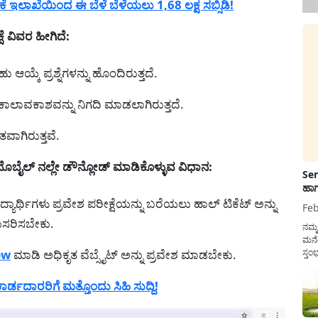
ಲಾಖೆಯಿಂದ ಈ ಬೆಳೆ ಬೆಳೆಯಲು 1,68 ಲಕ್ಷ ಸಬ್ಸಿಡಿ!
 ವಿವರ ಹೀಗಿದೆ:
ಆಯ್ಕೆ ಪ್ರಶ್ನೆಗಳನ್ನು ಹೊಂದಿರುತ್ತದೆ.
ಿಷ ಕಾಲಾವಕಾಶವನ್ನು ನಿಗದಿ ಮಾಡಲಾಗಿರುತ್ತದೆ.
ತವಾಗಿರುತ್ತವೆ.
ಮೊಬೈಲ್ ನಲ್ಲೇ ಡೌನ್ಲೋಡ್ ಮಾಡಿಕೊಳ್ಳುವ ವಿಧಾನ:
Sen
ಹಾಗ
ಯಾರ್ಥಿಗಳು ಪ್ರವೇಶ ಪರೀಕ್ಷೆಯನ್ನು ಬರೆಯಲು ಹಾಲ್ ಟಿಕೆಟ್ ಅನ್ನು
Feb
ುಸರಿಸಬೇಕು.
ನಮ್
ಮನೆ
ow
ಮಾಡಿ ಅಧಿಕೃತ ವೆಬ್ಸೈಟ್ ಅನ್ನು ಪ್ರವೇಶ ಮಾಡಬೇಕು.
ಸ್ತಂ
ದುಡ
ನೆಮ್
ಡದಾರರಿಗೆ ಮತ್ತೊಂದು ಸಿಹಿ ಸುದ್ದಿ!
ಸರ್ಕ