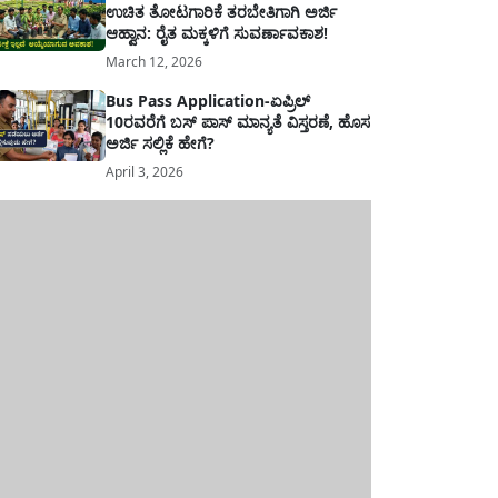
ಉಚಿತ ತೋಟಗಾರಿಕೆ ತರಬೇತಿಗಾಗಿ ಅರ್ಜಿ
ಆಹ್ವಾನ: ರೈತ ಮಕ್ಕಳಿಗೆ ಸುವರ್ಣಾವಕಾಶ!
March 12, 2026
Bus Pass Application-ಏಪ್ರಿಲ್
10ರವರೆಗೆ ಬಸ್ ಪಾಸ್ ಮಾನ್ಯತೆ ವಿಸ್ತರಣೆ, ಹೊಸ
ಅರ್ಜಿ ಸಲ್ಲಿಕೆ ಹೇಗೆ?
April 3, 2026