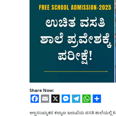
Share Now:
Facebook
Email
X
Messenger
Telegram
WhatsA
Share
ಅಲ್ಪಸಂಖ್ಯಾತರ ಕಲ್ಯಾಣ ಇಲಾಖೆಯ ವಸತಿ ಶಾಲೆಯಲ್ಲಿ 6