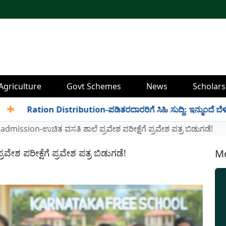
Agriculture
Govt Schemes
News
Scholars
Ration Distribution-ಪಡಿತರದಾರರಿಗೆ ಸಿಹಿ ಸುದ್ದಿ: ಇನ್ಮುಂದೆ ಬೆಳಿಗ್ಗೆ 6 ರ
dmission-ಉಚಿತ ವಸತಿ ಶಾಲೆ ಪ್ರವೇಶ ಪರೀಕ್ಷೆಗೆ ಪ್ರವೇಶ ಪತ್ರ ಬಿಡುಗಡೆ!
ಶ ಪರೀಕ್ಷೆಗೆ ಪ್ರವೇಶ ಪತ್ರ ಬಿಡುಗಡೆ!
Mo