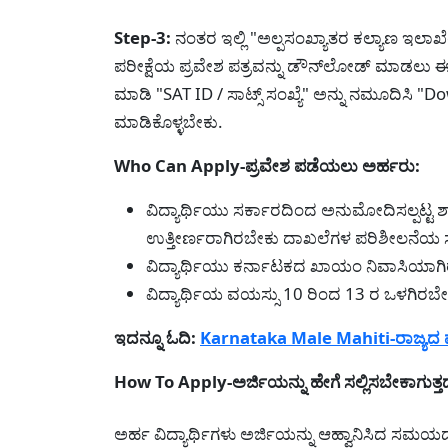
Step-3:
ನಂತರ ಇಲ್ಲಿ "ಅಲ್ಪಸಂಖ್ಯಾತರ ಕಲ್ಯಾಣ ಇಲಾಖೆ
ಪರೀಕ್ಷೆಯ ಪ್ರವೇಶ ಪತ್ರವನ್ನು ಡೌನ್‌ಲೋಡ್ ಮಾಡಲು ಈ ಲ
ಮಾಡಿ "SAT ID / ಸಾಟ್ಸ್ ಸಂಖ್ಯೆ" ಅನ್ನು ನಮೂದಿಸಿ "D
ಮಾಡಿಕೊಳ್ಳಬೇಕು.
Who Can Apply-ಪ್ರವೇಶ ಪಡೆಯಲು ಅರ್ಹರು:
ವಿದ್ಯಾರ್ಥಿಯು ಸರ್ಕಾರದಿಂದ ಅನುಮೋದಿಸಲ್ಪಟ್ಟ 
ಉತ್ತೀರ್ಣರಾಗಿರಬೇಕು ದಾಖಲೆಗಳ ಪರಿಶೀಲನೆಯ ಸಮ
ವಿದ್ಯಾರ್ಥಿಯು ಕರ್ನಾಟಕದ ಖಾಯಂ ನಿವಾಸಿಯಾಗ
ವಿದ್ಯಾರ್ಥಿಯ ವಯಸ್ಸು 10 ರಿಂದ 13 ರ ಒಳಗಿರಬೇ
ಇದನ್ನೂ ಓದಿ:
Karnataka Male Mahiti-ರಾಜ್ಯದ ಮ
How To Apply-ಅರ್ಜಿಯನ್ನು ಹೇಗೆ ಸಲ್ಲಿಸಬೇಕಾಗುತ್ತ
ಅರ್ಹ ವಿದ್ಯಾರ್ಥಿಗಳು ಅರ್ಜಿಯನ್ನು ಆಹ್ವಾನಿಸಿದ ಸಮ