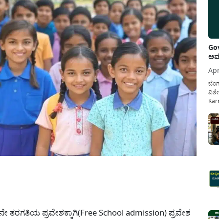
Gov
ಅವಧ
Apr
ಬೆಂಗ
ವಿಶೇ
Karn
ನೌಕ
ಸರ್ಕ
ಕಲ್ಯ
pp
ನೇ ತರಗತಿಯ ಪ್ರವೇಶಕ್ಕಾಗಿ(Free School admission) ಪ್ರವೇಶ