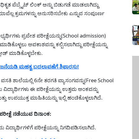
ಕೃತ ವೆಬ್ಸೈಟ್ ಲಿಂಕ್ ಅನ್ನು ಬಿಡುಗಡೆ ಮಾಡಲಾಗಿದ್ದು
 ಯಾವೆಲ್ಲ ಕ್ರಮಗಳನ್ನು ಅನುಸರಿಸಬೇಕು ಎನ್ನುವ ಸಂಪೂರ್ಣ
ಯರ್ಥಿಗಳು ಪ್ರವೇಶ ಪರೀಕ್ಷೆಯನ್ನು(School admission)
ಾಡಿಕೊಳ್ಳಲು ಅವಕಾಶವನ್ನು ಕಲ್ಪಿಸಲಾಗಿದ್ದು ಪರೀಕ್ಷೆಯನ್ನು
ೋಡ್ ಮಾಡಿಕೊಳ್ಳಬೇಕು.
ಜನೆಯಡಿ ಮಹತ್ವ ಬದಲಾವಣೆಗೆ ಶಿಫಾರಸು!
ಸತಿ ಶಾಲೆಯಲ್ಲಿ 6ನೇ ತರಗತಿ ವ್ಯಾಸಂಗವನ್ನು(Free School
ದ್ಯಾರ್ಥಿಗಳು ಈ ಪರೀಕ್ಷೆಯನ್ನು ಉತ್ತಮ ಅಂಕವನ್ನು
ತು ಉಪಯುಕ್ತ ಮಾಹಿತಿಯನ್ನು ಇಲ್ಲಿ ಹಂಚಿಕೊಳ್ಳಲಾಗಿದೆ.
ರೀಕ್ಷೆ ನಡೆಯುವ ದಿನಾಂಕ:
 ವಿದ್ಯಾರ್ಥಿಗಳಿಗೆ ಪರೀಕ್ಷೆಯನ್ನು ನಿಗದಿಪಡಿಸಲಾಗಿದೆ.