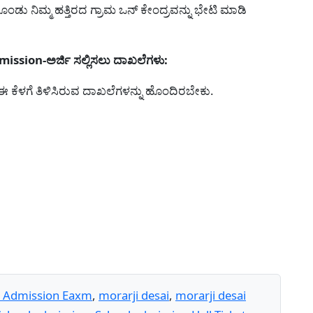
ಂಡು ನಿಮ್ಮ ಹತ್ತಿರದ ಗ್ರಾಮ ಒನ್ ಕೇಂದ್ರವನ್ನು ಭೇಟಿ ಮಾಡಿ
sion-ಅರ್ಜಿ ಸಲ್ಲಿಸಲು ದಾಖಲೆಗಳು:
 ಈ ಕೆಳಗೆ ತಿಳಿಸಿರುವ ದಾಖಲೆಗಳನ್ನು ಹೊಂದಿರಬೇಕು.
l Admission Eaxm
,
morarji desai
,
morarji desai