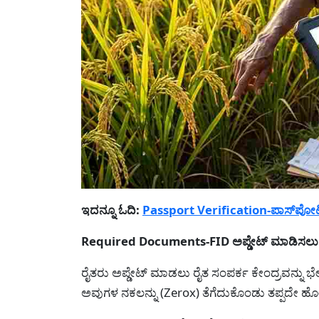
ಇದನ್ನೂ ಓದಿ:
Passport Verification-ಪಾಸ್‌ಪೋರ್
Required Documents-FID ಅಪ್ಡೇಟ್ ಮಾಡಿಸಲು
ರೈತರು ಅಪ್ಡೇಟ್ ಮಾಡಲು ರೈತ ಸಂಪರ್ಕ ಕೇಂದ್ರವನ್ನು
ಅವುಗಳ ನಕಲನ್ನು (Zerox) ತೆಗೆದುಕೊಂಡು ತಪ್ಪದೇ ಹೋ