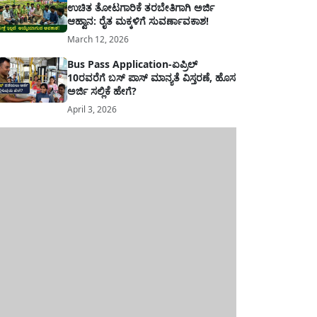
ಉಚಿತ ತೋಟಗಾರಿಕೆ ತರಬೇತಿಗಾಗಿ ಅರ್ಜಿ
ಆಹ್ವಾನ: ರೈತ ಮಕ್ಕಳಿಗೆ ಸುವರ್ಣಾವಕಾಶ!
March 12, 2026
Bus Pass Application-ಏಪ್ರಿಲ್
10ರವರೆಗೆ ಬಸ್ ಪಾಸ್ ಮಾನ್ಯತೆ ವಿಸ್ತರಣೆ, ಹೊಸ
ಅರ್ಜಿ ಸಲ್ಲಿಕೆ ಹೇಗೆ?
April 3, 2026