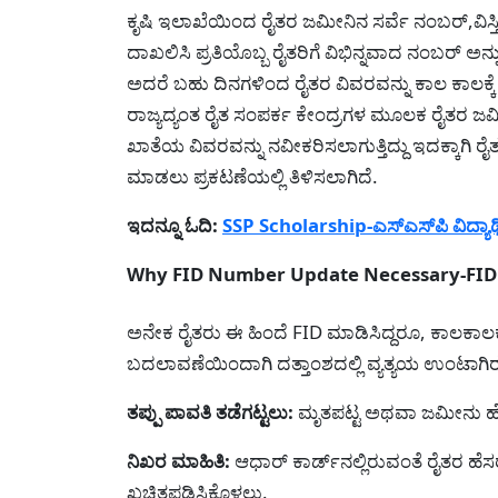
ಕೃಷಿ ಇಲಾಖೆಯಿಂದ ರೈತರ ಜಮೀನಿನ ಸರ್ವೆ ನಂಬರ್,ವಿಸ್ತೀ
ದಾಖಲಿಸಿ ಪ್ರತಿಯೊಬ್ಬ ರೈತರಿಗೆ ವಿಭಿನ್ನವಾದ ನಂಬರ್ ಅನ
ಅದರೆ ಬಹು ದಿನಗಳಿಂದ ರೈತರ ವಿವರವನ್ನು ಕಾಲ ಕಾಲಕ್ಕೆ ಈ 
ರಾಜ್ಯದ್ಯಂತ ರೈತ ಸಂಪರ್ಕ ಕೇಂದ್ರಗಳ ಮೂಲಕ ರೈತರ ಜಮೀ
ಖಾತೆಯ ವಿವರವನ್ನು ನವೀಕರಿಸಲಾಗುತ್ತಿದ್ದು ಇದಕ್ಕಾಗಿ
ಮಾಡಲು ಪ್ರಕಟಣೆಯಲ್ಲಿ ತಿಳಿಸಲಾಗಿದೆ.
ಇದನ್ನೂ ಓದಿ:
SSP Scholarship-ಎಸ್‌ಎಸ್‌ಪಿ ವಿದ್ಯಾರ್ಥ
Why FID Number Update Necessary-FID ವಿವ
ಅನೇಕ ರೈತರು ಈ ಹಿಂದೆ FID ಮಾಡಿಸಿದ್ದರೂ, ಕಾಲಕ
ಬದಲಾವಣೆಯಿಂದಾಗಿ ದತ್ತಾಂಶದಲ್ಲಿ ವ್ಯತ್ಯಯ ಉಂಟಾಗಿರುತ
ತಪ್ಪು ಪಾವತಿ ತಡೆಗಟ್ಟಲು:
ಮೃತಪಟ್ಟ ಅಥವಾ ಜಮೀನು ಹೊಂದಿ
ನಿಖರ ಮಾಹಿತಿ:
ಆಧಾರ್ ಕಾರ್ಡ್‌ನಲ್ಲಿರುವಂತೆ ರೈತರ ಹೆ
ಖಚಿತಪಡಿಸಿಕೊಳ್ಳಲು.