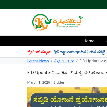
Home
4 TMC ನೀರು ಸಂಗ್ರಹ! ಇಲ್ಲಿದೆ ಡ್ಯಾಂವಾರು ಇಂದಿನ ನೀರಿನ ಮಟ್ಟ!
ಬ್ರೇಕಿಂಗ್ ನ್ಯೂಸ್:
✱
Latest News
Agriculture
FID Update-ಪಿಎಂ
FID Update-ಪಿಎಂ ಕಿಸಾನ್ ಮತ್ತು ಬೆಳೆ ಪರಿಹಾ
March 1, 2026 | Siddesh