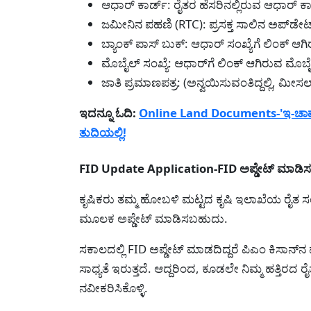
ಆಧಾರ್ ಕಾರ್ಡ್: ರೈತರ ಹೆಸರಿನಲ್ಲಿರುವ ಆಧಾರ್ ಕಾ
ಜಮೀನಿನ ಪಹಣಿ (RTC): ಪ್ರಸಕ್ತ ಸಾಲಿನ ಅಪ್‌ಡೇಟ
ಬ್ಯಾಂಕ್ ಪಾಸ್ ಬುಕ್: ಆಧಾರ್ ಸಂಖ್ಯೆಗೆ ಲಿಂಕ್ ಆಗ
ಮೊಬೈಲ್ ಸಂಖ್ಯೆ: ಆಧಾರ್‌ಗೆ ಲಿಂಕ್ ಆಗಿರುವ ಮೊಬ
ಜಾತಿ ಪ್ರಮಾಣಪತ್ರ: (ಅನ್ವಯಿಸುವಂತಿದ್ದಲ್ಲಿ, ಮೀಸಲಾತ
ಇದನ್ನೂ ಓದಿ:
Online Land Documents-'ಇ-ಚಾವಡ
ತುದಿಯಲ್ಲಿ!
FID Update Application-FID ಅಪ್ಡೇಟ್ ಮಾಡಿಸಲು 
ಕೃಷಿಕರು ತಮ್ಮ ಹೋಬಳಿ ಮಟ್ಟದ ಕೃಷಿ ಇಲಾಖೆಯ ರೈತ ಸಂಪರ
ಮೂಲಕ ಅಪ್ಡೇಟ್ ಮಾಡಿಸಬಹುದು.
ಸಕಾಲದಲ್ಲಿ FID ಅಪ್ಡೇಟ್ ಮಾಡದಿದ್ದರೆ ಪಿಎಂ ಕಿಸಾನ್‌
ಸಾಧ್ಯತೆ ಇರುತ್ತದೆ. ಆದ್ದರಿಂದ, ಕೂಡಲೇ ನಿಮ್ಮ ಹತ್ತಿರದ ರೈ
ನವೀಕರಿಸಿಕೊಳ್ಳಿ.