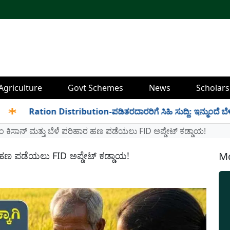
Agriculture
Govt Schemes
News
Scholars
Ration Distribution-ಪಡಿತರದಾರರಿಗೆ ಸಿಹಿ ಸುದ್ದಿ: ಇನ್ಮುಂದೆ ಬೆಳಿಗ್ಗೆ 6 
 ಕಿಸಾನ್ ಮತ್ತು ಬೆಳೆ ಪರಿಹಾರ ಹಣ ಪಡೆಯಲು FID ಅಪ್ಡೇಟ್ ಕಡ್ಡಾಯ!
ರ ಹಣ ಪಡೆಯಲು FID ಅಪ್ಡೇಟ್ ಕಡ್ಡಾಯ!
Mo