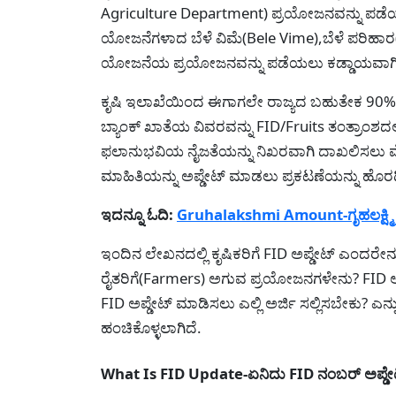
Agriculture Department) ಪ್ರಯೋಜನವನ್ನು ಪ
ಯೋಜನೆಗಳಾದ ಬೆಳೆ ವಿಮೆ(Bele Vime),ಬೆಳೆ ಪರಿಹಾರ(B
ಯೋಜನೆಯ ಪ್ರಯೋಜನವನ್ನು ಪಡೆಯಲು ಕಡ್ಡಾಯವಾಗಿ FID
ಕೃಷಿ ಇಲಾಖೆಯಿಂದ ಈಗಾಗಲೇ ರಾಜ್ಯದ ಬಹುತೇಕ 90% ಕ್ಕ
ಬ್ಯಾಂಕ್ ಖಾತೆಯ ವಿವರವನ್ನು FID/Fruits ತಂತ್ರಾಂಶದ
ಫಲಾನುಭವಿಯ ನೈಜತೆಯನ್ನು ನಿಖರವಾಗಿ ದಾಖಲಿಸಲು 
ಮಾಹಿತಿಯನ್ನು ಅಪ್ಡೇಟ್ ಮಾಡಲು ಪ್ರಕಟಣೆಯನ್ನು ಹೊರಡ
ಇದನ್ನೂ ಓದಿ:
Gruhalakshmi Amount-ಗೃಹಲಕ್ಷ್ಮಿ
ಇಂದಿನ ಲೇಖನದಲ್ಲಿ ಕೃಷಿಕರಿಗೆ FID ಅಪ್ಡೇಟ್ ಎಂದರೇ
ರೈತರಿಗೆ(Farmers) ಅಗುವ ಪ್ರಯೋಜನಗಳೇನು? FID ಅ
FID ಅಪ್ಡೇಟ್ ಮಾಡಿಸಲು ಎಲ್ಲಿ ಅರ್ಜಿ ಸಲ್ಲಿಸಬೇಕು? 
ಹಂಚಿಕೊಳ್ಳಲಾಗಿದೆ.
What Is FID Update-ಏನಿದು FID ನಂಬರ್ ಅಪ್ಡೇ