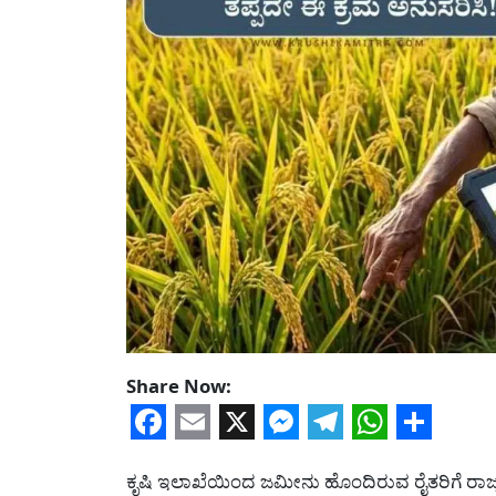
Share Now:
Facebook
Email
X
Messenger
Telegram
WhatsA
Share
ಕೃಷಿ ಇಲಾಖೆಯಿಂದ ಜಮೀನು ಹೊಂದಿರುವ ರೈತರಿಗೆ ರಾಜ