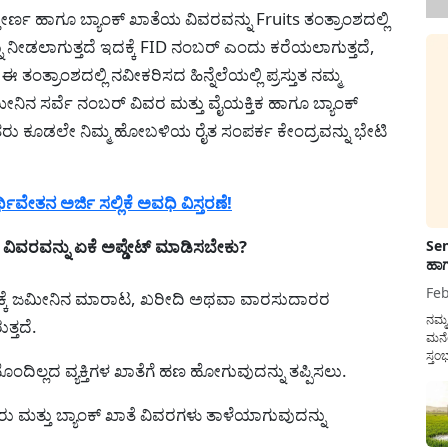
ರ್ಣ ಹಾಗೂ ಬ್ಯಾಂಕ್ ಖಾತೆಯ ವಿವರವನ್ನು Fruits ತಂತ್ರಾಂಶದಲ್ಲಿ
್ನು ನೀಡಲಾಗುತ್ತದೆ ಇದಕ್ಕೆ FID ನಂಬರ್ ಎಂದು ಕರೆಯಲಾಗುತ್ತದೆ,
ತಂತ್ರಾಂಶದಲ್ಲಿ ನವೀಕರಿಸದ ಹಿನ್ನೆಲೆಯಲ್ಲಿ ಪ್ರಸ್ತುತ ನಮ್ಮ
ನಿನ ಸರ್ವೆ ನಂಬರ್ ವಿವರ ಮತ್ತು ವೈಯಕ್ತಿಕ ಹಾಗೂ ಬ್ಯಾಂಕ್
 ರೈತರು ಕೂಡಲೇ ನಿಮ್ಮ ಹೋಬಳಿಯ ರೈತ ಸಂಪರ್ಕ ಕೇಂದ್ರವನ್ನು ಭೇಟಿ
ಿವೇತನ ಅರ್ಜಿ ಸಲ್ಲಿಕೆ ಅವಧಿ ವಿಸ್ತರಣೆ!
ರವನ್ನು ಏಕೆ ಅಪ್ಡೇಟ್ ಮಾಡಿಸಬೇಕು?
Sen
ಹಾಗ
Feb
ಾಲಕ್ಕೆ ಜಮೀನಿನ ಮಾರಾಟ, ಖರೀದಿ ಅಥವಾ ವಾರಸುದಾರರ
ನಮ್
್ತದೆ.
ಮನೆ
ಸ್ತಂ
ಲ್ಲದ ವ್ಯಕ್ತಿಗಳ ಖಾತೆಗೆ ಹಣ ಹೋಗುವುದನ್ನು ತಪ್ಪಿಸಲು.
ದುಡ
ನೆಮ್
ಸರ್ಕ
ಸರು ಮತ್ತು ಬ್ಯಾಂಕ್ ಖಾತೆ ವಿವರಗಳು ತಾಳೆಯಾಗುವುದನ್ನು