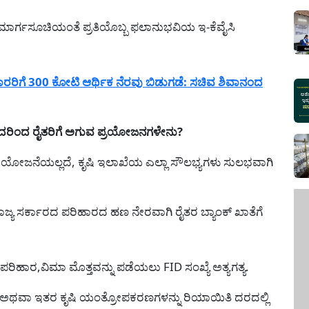
ದ ಮಾರ್ಗಸೂಚಿಯಂತೆ ಪ್ರತಿಯೊಬ್ಬ ಫಲಾನುಭವಿಯ ಇ-ಕೆವೈಸಿ
ಾರರಿಗೆ 300 ಕೋಟಿ ಆರ್ಥಿಕ ನೆರವು ಬಿಡುಗಡೆ: ಸಚಿವ ಶಿವಾನಂದ
ದರಿಂದ ರೈತರಿಗೆ ಅಗುವ ಪ್ರಯೋಜನಗಳೇನು?
 ಯೋಜನೆಯಲ್ಲದೆ, ಕೃಷಿ ಇಲಾಖೆಯ ಎಲ್ಲಾ ಸೌಲಭ್ಯಗಳು ಸುಲಭವಾಗಿ
ರಾಜ್ಯ ಸರ್ಕಾರದ ಪರಿಹಾರದ ಹಣ ನೇರವಾಗಿ ರೈತರ ಬ್ಯಾಂಕ್ ಖಾತೆಗೆ
 ಪರಿಹಾರ,ವಿಮಾ ಮೊತ್ತವನ್ನು ಪಡೆಯಲು FID ಸಂಖ್ಯೆ ಅತ್ಯಗತ್ಯ.
ರೇಯರ್ ಅಥವಾ ಇತರ ಕೃಷಿ ಯಂತ್ರೋಪಕರಣಗಳನ್ನು ರಿಯಾಯಿತಿ ದರದಲ್ಲಿ