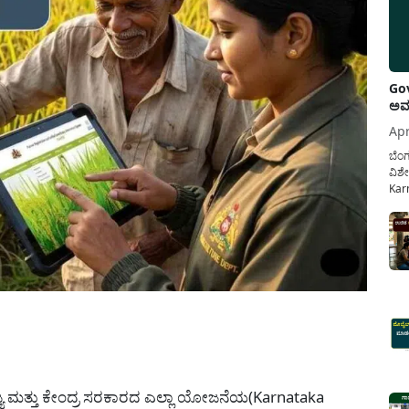
Gov
ಅವಧ
Apr
ಬೆಂಗ
ವಿಶೇ
Karn
ನೌಕ
ಸರ್ಕ
ಕಲ್ಯ
pp
್ಯ ಮತ್ತು ಕೇಂದ್ರ ಸರಕಾರದ ಎಲ್ಲಾ ಯೋಜನೆಯ(Karnataka