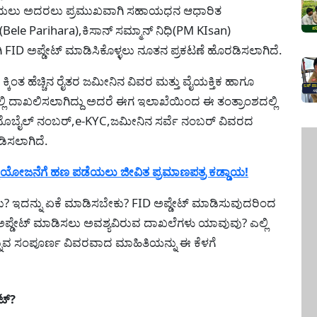
ಡೆಯಲು ಅದರಲು ಪ್ರಮುಖವಾಗಿ ಸಹಾಯಧನ ಆಧಾರಿತ
ele Parihara),ಕಿಸಾನ್ ಸಮ್ಮಾನ್ ನಿಧಿ(PM KIsan)
 ಅಪ್ಡೇಟ್ ಮಾಡಿಸಿಕೊಳ್ಳಲು ನೂತನ ಪ್ರಕಟಣೆ ಹೊರಡಿಸಲಾಗಿದೆ.
ಿಂತ ಹೆಚ್ಚಿನ ರೈತರ ಜಮೀನಿನ ವಿವರ ಮತ್ತು ವೈಯಕ್ತಿಕ ಹಾಗೂ
ಲ್ಲಿ ದಾಖಲಿಸಲಾಗಿದ್ದು ಅದರೆ ಈಗ ಇಲಾಖೆಯಿಂದ ಈ ತಂತ್ರಾಂಶದಲ್ಲಿ
ಮೊಬೈಲ್ ನಂಬರ್,e-KYC,ಜಮೀನಿನ ಸರ್ವೆ ನಂಬರ್ ವಿವರದ
ಿಸಲಾಗಿದೆ.
 ಯೋಜನೆಗೆ ಹಣ ಪಡೆಯಲು ಜೀವಿತ ಪ್ರಮಾಣಪತ್ರ ಕಡ್ಡಾಯ!
ನು? ಇದನ್ನು ಏಕೆ ಮಾಡಿಸಬೇಕು? FID ಅಪ್ಡೇಟ್ ಮಾಡಿಸುವುದರಿಂದ
ಪ್ಡೇಟ್ ಮಾಡಿಸಲು ಅವಶ್ಯವಿರುವ ದಾಖಲೆಗಳು ಯಾವುವು? ಎಲ್ಲಿ
ಎನ್ನುವ ಸಂಪೂರ್ಣ ವಿವರವಾದ ಮಾಹಿತಿಯನ್ನು ಈ ಕೆಳಗೆ
ಟ್?