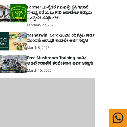
Farmer ID-ರೈತರ ಗಮನಕ್ಕೆ: ಕೃಷಿ ಇಲಾಖೆ
ಸೌಲಭ್ಯ ಪಡೆಯಲು FID ಅಪ್‌ಡೇಟ್ ಕಡ್ಡಾಯ
– ತಪ್ಪಿದರೆ ಸಬ್ಸಿಡಿ ಕಟ್!
February 22, 2026
Yashaswini Card-2026: ಯಶಸ್ವಿನಿ ಕಾರ್ಡ
ನೊಂದಣಿ ಆರಂಭ! ಕೂಡಲೇ ಅರ್ಜಿ ಸಲ್ಲಿಸಿ!
March 5, 2026
Free Mushroom Training-ಉಚಿತ
ಅಣಬೆ ಸಾಕಾಣಿಕೆ ತರಬೇತಿಗಾಗಿ ಅರ್ಜಿ ಆಹ್ವಾನ!
March 15, 2026