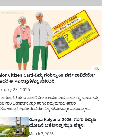
ior Citizen Card-ನಿಮ್ಮ ವಯಸ್ಸು 60 ವರ್ಷ ದಾಟಿದೆಯೇ?
ಾದರೆ ಈ ಸವಲತ್ತುಗಳನ್ನು ಪಡೆಯಿರಿ!
ruary 23, 2026
ಮ ಮನೆಯ ಹಿರಿಯರು ಎಂದರೆ ಕೇವಲ ಅವರು ವಯಸ್ಸಾದವರಲ್ಲ ಅವರು ನಮ್ಮ
ಯ ದಾರಿ ದೀಪವಾಗಿರುತ್ತಾರೆ ಹಾಗೂ ನಮ್ಮ ಮನೆಯ ಆಧಾರ
ಭಗಳಾಗಿರುತ್ತಾರೆ. ಇವರು ದಿನವಿಡೀ ತಮ್ಮ ಕುಟುಂಬಕ್ಕಾಗಿ ಸಮಾಜಕ್ಕಾಗಿ
ಿತಿರುತ್ತಾರೆ ಹಾಗೆಯೇ ಅವರು ತಮ್ಮ 60 ವರ್ಷಗಳ ನಂತರದ ಜೀವನವನ್ನು
Ganga Kalyana-2026: ಗಂಗಾ ಕಲ್ಯಾಣ
ಮದಿಯಿಂದ ಕಳೆಯಬೇಕೆಂಬುದು ಪ್ರತಿಯೊಬ್ಬರ ಕನಸಾಗಿರುತ್ತದೆ ಆದ್ದರಿಂದ
ಯೋಜನೆ ಬಜೆಟ್‌ನಲ್ಲಿ ಸಬ್ಸಿಡಿ ಹೆಚ್ಚಳ!
ಾರವು ಹಿರಿಯ ನಾಗರಿಕರ ಗುರುತಿನ ಚೀಟಿ...
March 7, 2026