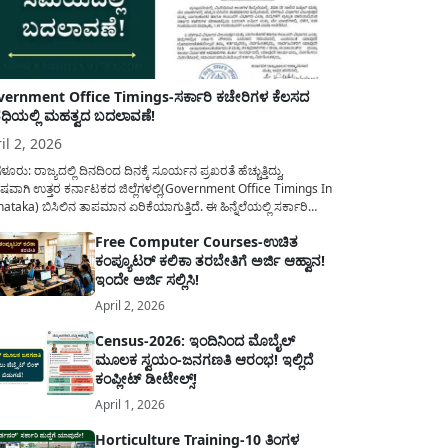
ernment Office Timings-ಸರ್ಕಾರಿ ಕಚೇರಿಗಳ ಕೆಲಸದ
ಿಯಲ್ಲಿ ಮಹತ್ವದ ಬದಲಾವಣೆ!
il 2, 2026
ಳೂರು: ರಾಜ್ಯದಲ್ಲಿ ದಿನದಿಂದ ದಿನಕ್ಕೆ ಸೂರ್ಯನ ಪ್ರಖರತೆ ಹೆಚ್ಚುತ್ತಿದ್ದು,
ಷವಾಗಿ ಉತ್ತರ ಕರ್ನಾಟಕದ ಜಿಲ್ಲೆಗಳಲ್ಲಿ(Government Office Timings In
ataka) ಬಿಸಿಲಿನ ತಾಪಮಾನ ಏರಿಕೆಯಾಗುತ್ತಿದೆ. ಈ ಹಿನ್ನೆಲೆಯಲ್ಲಿ ಸರ್ಕಾರಿ
ರರ ಹಿತದೃಷ್ಟಿಯಿಂದ ಹಾಗೂ ಸಾರ್ವಜನಿಕರ ಅನುಕೂಲಕ್ಕಾಗಿ ಕರ್ನಾಟಕ
Free Computer Courses-ಉಚಿತ
ಾರವು ಮಹತ್ವದ ನಿರ್ಧಾರವೊಂದನ್ನು ಕೈಗೊಂಡಿದೆ. ಕಿತ್ತೂರು ಕರ್ನಾಟಕ ಮತ್ತು
ಕಂಪ್ಯೂಟರ್ ಕಲಿಕಾ ತರಬೇತಿಗೆ ಅರ್ಜಿ ಆಹ್ವಾನ!
ಾಣ ಕರ್ನಾಟಕದ ಒಟ್ಟು 9 ಜಿಲ್ಲೆಗಳಲ್ಲಿ ಏಪ್ರಿಲ್...
ಇಂದೇ ಅರ್ಜಿ ಸಲ್ಲಿಸಿ!
April 2, 2026
Census-2026: ಇಂದಿನಿಂದ ಮೊಬೈಲ್
ಮೂಲಕ ಸ್ವಯಂ-ಜನಗಣತಿ ಆರಂಭ! ಇಲ್ಲಿದೆ
ಕಂಪ್ಲೀಟ್ ಡೀಟೇಲ್ಸ್!
April 1, 2026
Horticulture Training-10 ತಿಂಗಳ