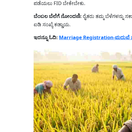
ಪಡೆಯಲು FID ಬೇಕೇಬೇಕು.
ಬೆಂಬಲ ಬೆಲೆಗೆ ನೋಂದಣಿ:
ರೈತರು ತಮ್ಮ ಬೆಳೆಗಳನ್ನು 
ಐಡಿ ಸಂಖ್ಯೆ ಕಡ್ಡಾಯ.
ಇದನ್ನೂ ಓದಿ:
Marriage Registration-ಮದುವೆ ನೋ