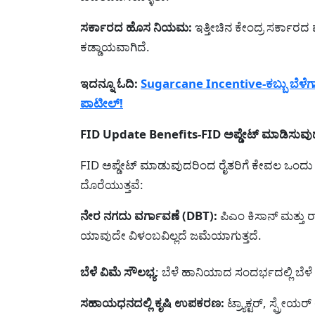
ಸರ್ಕಾರದ ಹೊಸ ನಿಯಮ:
ಇತ್ತೀಚಿನ ಕೇಂದ್ರ ಸರ್ಕಾರ
ಕಡ್ಡಾಯವಾಗಿದೆ.
ಇದನ್ನೂ ಓದಿ:
Sugarcane Incentive-ಕಬ್ಬು ಬೆಳೆಗ
ಪಾಟೀಲ್!
FID Update Benefits-FID ಅಪ್ಡೇಟ್ ಮಾಡಿಸುವು
FID ಅಪ್ಡೇಟ್ ಮಾಡುವುದರಿಂದ ರೈತರಿಗೆ ಕೇವಲ ಒಂದು
ದೊರೆಯುತ್ತವೆ:
ನೇರ ನಗದು ವರ್ಗಾವಣೆ (DBT):
ಪಿಎಂ ಕಿಸಾನ್ ಮತ್ತು 
ಯಾವುದೇ ವಿಳಂಬವಿಲ್ಲದೆ ಜಮೆಯಾಗುತ್ತದೆ.
ಬೆಳೆ ವಿಮೆ ಸೌಲಭ್ಯ
: ಬೆಳೆ ಹಾನಿಯಾದ ಸಂದರ್ಭದಲ್ಲಿ ಬೆಳೆ
ಸಹಾಯಧನದಲ್ಲಿ ಕೃಷಿ ಉಪಕರಣ:
ಟ್ರ್ಯಾಕ್ಟರ್, ಸ್ಪ್