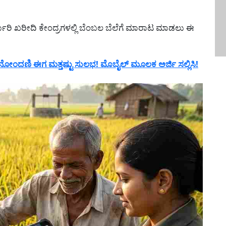
ಸರ್ಕಾರಿ ಖರೀದಿ ಕೇಂದ್ರಗಳಲ್ಲಿ ಬೆಂಬಲ ಬೆಲೆಗೆ ಮಾರಾಟ ಮಾಡಲು ಈ
ಂದಣಿ ಈಗ ಮತ್ತಷ್ಟು ಸುಲಭ! ಮೊಬೈಲ್ ಮೂಲಕ ಅರ್ಜಿ ಸಲ್ಲಿಸಿ!