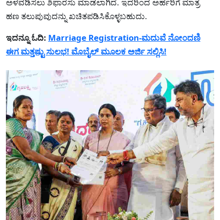
ಅಳವಡಿಸಲು ಶಿಫಾರಸು ಮಾಡಲಾಗಿದೆ. ಇದರಿಂದ ಅರ್ಹರಿಗೆ ಮಾತ್ರ
ಹಣ ತಲುಪುವುದನ್ನು ಖಚಿತಪಡಿಸಿಕೊಳ್ಳಬಹುದು.
ಇದನ್ನೂ ಓದಿ:
Marriage Registration-ಮದುವೆ ನೋಂದಣಿ
ಈಗ ಮತ್ತಷ್ಟು ಸುಲಭ! ಮೊಬೈಲ್ ಮೂಲಕ ಅರ್ಜಿ ಸಲ್ಲಿಸಿ!