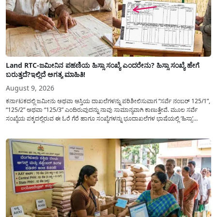
Land RTC-ಜಮೀನಿನ ಪಹಣಿಯ ಹಿಸ್ಸಾ ಸಂಖ್ಯೆ ಎಂದರೇನು? ಹಿಸ್ಸಾ ಸಂಖ್ಯೆ ಹೇಗೆ
ಬರುತ್ತದೆ?ಇಲ್ಲಿದೆ ಅಗತ್ಯ ಮಾಹಿತಿ!
August 9, 2026
ಕರ್ನಾಟಕದಲ್ಲಿ ಜಮೀನು ಅಥವಾ ಆಸ್ತಿಯ ದಾಖಲೆಗಳನ್ನು ಪರಿಶೀಲಿಸುವಾಗ “ಸರ್ವೆ ನಂಬರ್ 125/1”,
“125/2” ಅಥವಾ “125/3” ಎಂದಿರುವುದನ್ನು ನಾವು ಸಾಮಾನ್ಯ​ವಾಗಿ ಕಾಣುತ್ತೇವೆ. ಮೂಲ ಸರ್ವೆ
ಸಂಖ್ಯೆಯ ಪಕ್ಕದಲ್ಲಿರುವ ಈ ಓರೆ ಗೆರೆ ಹಾಗೂ ಸಂಖ್ಯೆಗಳನ್ನು ಭೂದಾಖಲೆಗಳ ಭಾಷೆಯಲ್ಲಿ ‘ಹಿಸ್ಸಾ’
(Hissa) ಅಥವಾ ಉಪ-ವಿಭಾಗ (Sub-Division) ಎಂದು ಕರೆಯಲಾಗುತ್ತದೆ. ಸಾಮಾನ್ಯ ಜನರಿಗೆ ಈ
ಸಂಖ್ಯೆಗಳ ಹಿಂದಿನ ಸಂಪೂರ್ಣ...