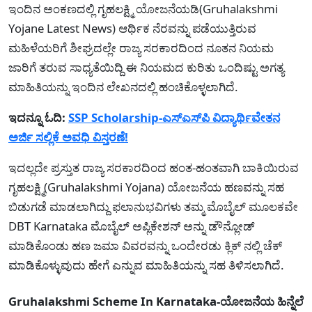
ಇಂದಿನ ಅಂಕಣದಲ್ಲಿ ಗೃಹಲಕ್ಷ್ಮಿ ಯೋಜನೆಯಡಿ(Gruhalakshmi
Yojane Latest News) ಆರ್ಥಿಕ ನೆರವನ್ನು ಪಡೆಯುತ್ತಿರುವ
ಮಹಿಳೆಯರಿಗೆ ಶೀಘ್ರದಲ್ಲೇ ರಾಜ್ಯ ಸರಕಾರದಿಂದ ನೂತನ ನಿಯಮ
ಜಾರಿಗೆ ತರುವ ಸಾಧ್ಯತೆಯಿದ್ದಿ ಈ ನಿಯಮದ ಕುರಿತು ಒಂದಿಷ್ಟು ಅಗತ್ಯ
ಮಾಹಿತಿಯನ್ನು ಇಂದಿನ ಲೇಖನದಲ್ಲಿ ಹಂಚಿಕೊಳ್ಳಲಾಗಿದೆ.
ಇದನ್ನೂ ಓದಿ:
SSP Scholarship-ಎಸ್‌ಎಸ್‌ಪಿ ವಿದ್ಯಾರ್ಥಿವೇತನ
ಅರ್ಜಿ ಸಲ್ಲಿಕೆ ಅವಧಿ ವಿಸ್ತರಣೆ!
ಇದಲ್ಲದೇ ಪ್ರಸ್ತುತ ರಾಜ್ಯ ಸರಕಾರದಿಂದ ಹಂತ-ಹಂತವಾಗಿ ಬಾಕಿಯಿರುವ
ಗೃಹಲಕ್ಷ್ಮಿ(Gruhalakshmi Yojana) ಯೋಜನೆಯ ಹಣವನ್ನು ಸಹ
ಬಿಡುಗಡೆ ಮಾಡಲಾಗಿದ್ದು ಫಲಾನುಭವಿಗಳು ತಮ್ಮ ಮೊಬೈಲ್ ಮೂಲಕವೇ
DBT Karnataka ಮೊಬೈಲ್ ಅಪ್ಲಿಕೇಶನ್ ಅನ್ನು ಡೌನ್ಲೋಡ್
ಮಾಡಿಕೊಂಡು ಹಣ ಜಮಾ ವಿವರವನ್ನು ಒಂದೇರಡು ಕ್ಲಿಕ್ ನಲ್ಲಿ ಚೆಕ್
ಮಾಡಿಕೊಳ್ಳುವುದು ಹೇಗೆ ಎನ್ನುವ ಮಾಹಿತಿಯನ್ನು ಸಹ ತಿಳಿಸಲಾಗಿದೆ.
Gruhalakshmi Scheme In Karnataka-ಯೋಜನೆಯ ಹಿನ್ನೆಲೆ