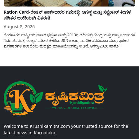
Ration Card-ರೇಷನ್ ಕಾರ್ಡ್‍ದಾರರ ಗಮನಕ್ಕೆ: ಆಗಸ್ಟ್ ಮತ್ತು ಸೆಪ್ಟೆಂಬರ್ ತಿಂಗಳ
ಪಡಿತರ ಜಂಟಿಯಾಗಿ ವಿತರಣೆ!
August 8, 2026
ಬೆಂಗಳೂರು: ರಾಷ್ಟ್ರೀಯ ಆಹಾರ ಭದ್ರತಾ ಕಾಯ್ದೆ 2013ರ ಅಡಿಯಲ್ಲಿ ಕೇಂದ್ರ ಮತ್ತು ರಾಜ್ಯ ಸರ್ಕಾರಗಳ
ನಿರ್ದೇಶನದಂತೆ, ರಾಜ್ಯದ ಪಡಿತರ ಚೀಟಿದಾರರಿಗೆ ಆಹಾರ, ನಾಗರಿಕ ಸರಬರಾಜು ಮತ್ತು ಗ್ರಾಹಕರ
ವ್ಯವಹಾರಗಳ ಇಲಾಖೆಯು ಮಹತ್ವದ ಮಾಹಿತಿಯೊಂದನ್ನು ನೀಡಿದೆ. ಆಗಸ್ಟ್-2026 ಹಾಗೂ
ಸೆಪ್ಟೆಂಬರ್-2026 ಈ ಎರಡೂ ತಿಂಗಳ ಆಹಾರ ಧಾನ್ಯಗಳ ವಿತರಣೆಯನ್ನು ಆಗಸ್ಟ್ ಮಾಹೆಯಲ್ಲೇ ಒಟ್ಟಿಗೆ
(ಜಂಟಿಯಾಗಿ) ನೀಡಲು ನಿರ್ಧರಿಸಲಾಗಿದೆ....
Welcome to Krushikamitra.com your trusted source for the
latest news in Karnataka.