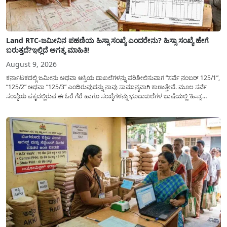
Land RTC-ಜಮೀನಿನ ಪಹಣಿಯ ಹಿಸ್ಸಾ ಸಂಖ್ಯೆ ಎಂದರೇನು? ಹಿಸ್ಸಾ ಸಂಖ್ಯೆ ಹೇಗೆ
ಬರುತ್ತದೆ?ಇಲ್ಲಿದೆ ಅಗತ್ಯ ಮಾಹಿತಿ!
August 9, 2026
ಕರ್ನಾಟಕದಲ್ಲಿ ಜಮೀನು ಅಥವಾ ಆಸ್ತಿಯ ದಾಖಲೆಗಳನ್ನು ಪರಿಶೀಲಿಸುವಾಗ “ಸರ್ವೆ ನಂಬರ್ 125/1”,
“125/2” ಅಥವಾ “125/3” ಎಂದಿರುವುದನ್ನು ನಾವು ಸಾಮಾನ್ಯ​ವಾಗಿ ಕಾಣುತ್ತೇವೆ. ಮೂಲ ಸರ್ವೆ
ಸಂಖ್ಯೆಯ ಪಕ್ಕದಲ್ಲಿರುವ ಈ ಓರೆ ಗೆರೆ ಹಾಗೂ ಸಂಖ್ಯೆಗಳನ್ನು ಭೂದಾಖಲೆಗಳ ಭಾಷೆಯಲ್ಲಿ ‘ಹಿಸ್ಸಾ’
(Hissa) ಅಥವಾ ಉಪ-ವಿಭಾಗ (Sub-Division) ಎಂದು ಕರೆಯಲಾಗುತ್ತದೆ. ಸಾಮಾನ್ಯ ಜನರಿಗೆ ಈ
ಸಂಖ್ಯೆಗಳ ಹಿಂದಿನ ಸಂಪೂರ್ಣ...