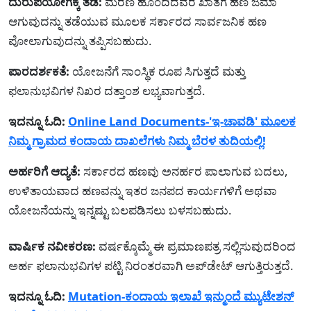
ದುರುಪಯೋಗಕ್ಕೆ ತಡೆ:
ಮರಣ ಹೊಂದಿದವರ ಖಾತೆಗೆ ಹಣ ಜಮಾ
ಆಗುವುದನ್ನು ತಡೆಯುವ ಮೂಲಕ ಸರ್ಕಾರದ ಸಾರ್ವಜನಿಕ ಹಣ
ಪೋಲಾಗುವುದನ್ನು ತಪ್ಪಿಸಬಹುದು.
ಪಾರದರ್ಶಕತೆ:
ಯೋಜನೆಗೆ ಸಾಂಸ್ಥಿಕ ರೂಪ ಸಿಗುತ್ತದೆ ಮತ್ತು
ಫಲಾನುಭವಿಗಳ ನಿಖರ ದತ್ತಾಂಶ ಲಭ್ಯವಾಗುತ್ತದೆ.
ಇದನ್ನೂ ಓದಿ:
Online Land Documents-'ಇ-ಚಾವಡಿ' ಮೂಲಕ
ನಿಮ್ಮ ಗ್ರಾಮದ ಕಂದಾಯ ದಾಖಲೆಗಳು ನಿಮ್ಮ ಬೆರಳ ತುದಿಯಲ್ಲಿ!
ಅರ್ಹರಿಗೆ ಆದ್ಯತೆ:
ಸರ್ಕಾರದ ಹಣವು ಅನರ್ಹರ ಪಾಲಾಗುವ ಬದಲು,
ಉಳಿತಾಯವಾದ ಹಣವನ್ನು ಇತರ ಜನಪದ ಕಾರ್ಯಗಳಿಗೆ ಅಥವಾ
ಯೋಜನೆಯನ್ನು ಇನ್ನಷ್ಟು ಬಲಪಡಿಸಲು ಬಳಸಬಹುದು.
ವಾರ್ಷಿಕ ನವೀಕರಣ:
ವರ್ಷಕ್ಕೊಮ್ಮೆ ಈ ಪ್ರಮಾಣಪತ್ರ ಸಲ್ಲಿಸುವುದರಿಂದ
ಅರ್ಹ ಫಲಾನುಭವಿಗಳ ಪಟ್ಟಿ ನಿರಂತರವಾಗಿ ಅಪ್‌ಡೇಟ್ ಆಗುತ್ತಿರುತ್ತದೆ.
ಇದನ್ನೂ ಓದಿ:
Mutation-ಕಂದಾಯ ಇಲಾಖೆ ಇನ್ಮುಂದೆ ಮ್ಯುಟೇಶನ್