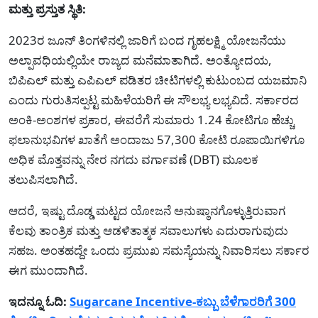
ಮತ್ತು ಪ್ರಸ್ತುತ ಸ್ಥಿತಿ:
2023ರ ಜೂನ್ ತಿಂಗಳಿನಲ್ಲಿ ಜಾರಿಗೆ ಬಂದ ಗೃಹಲಕ್ಷ್ಮಿ ಯೋಜನೆಯು
ಅಲ್ಪಾವಧಿಯಲ್ಲಿಯೇ ರಾಜ್ಯದ ಮನೆಮಾತಾಗಿದೆ. ಅಂತ್ಯೋದಯ,
ಬಿಪಿಎಲ್ ಮತ್ತು ಎಪಿಎಲ್ ಪಡಿತರ ಚೀಟಿಗಳಲ್ಲಿ ಕುಟುಂಬದ ಯಜಮಾನಿ
ಎಂದು ಗುರುತಿಸಲ್ಪಟ್ಟ ಮಹಿಳೆಯರಿಗೆ ಈ ಸೌಲಭ್ಯ ಲಭ್ಯವಿದೆ. ಸರ್ಕಾರದ
ಅಂಕಿ-ಅಂಶಗಳ ಪ್ರಕಾರ, ಈವರೆಗೆ ಸುಮಾರು 1.24 ಕೋಟಿಗೂ ಹೆಚ್ಚು
ಫಲಾನುಭವಿಗಳ ಖಾತೆಗೆ ಅಂದಾಜು 57,300 ಕೋಟಿ ರೂಪಾಯಿಗಳಿಗೂ
ಅಧಿಕ ಮೊತ್ತವನ್ನು ನೇರ ನಗದು ವರ್ಗಾವಣೆ (DBT) ಮೂಲಕ
ತಲುಪಿಸಲಾಗಿದೆ.
ಆದರೆ, ಇಷ್ಟು ದೊಡ್ಡ ಮಟ್ಟದ ಯೋಜನೆ ಅನುಷ್ಠಾನಗೊಳ್ಳುತ್ತಿರುವಾಗ
ಕೆಲವು ತಾಂತ್ರಿಕ ಮತ್ತು ಆಡಳಿತಾತ್ಮಕ ಸವಾಲುಗಳು ಎದುರಾಗುವುದು
ಸಹಜ. ಅಂತಹದ್ದೇ ಒಂದು ಪ್ರಮುಖ ಸಮಸ್ಯೆಯನ್ನು ನಿವಾರಿಸಲು ಸರ್ಕಾರ
ಈಗ ಮುಂದಾಗಿದೆ.
ಇದನ್ನೂ ಓದಿ:
Sugarcane Incentive-ಕಬ್ಬು ಬೆಳೆಗಾರರಿಗೆ 300