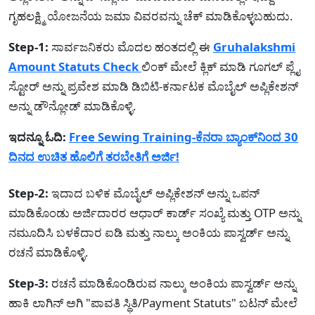
ಗೃಹಲಕ್ಷ್ಮಿ ಯೋಜನೆಯ ಜಮಾ ವಿವರವನ್ನು ಚೆಕ್ ಮಾಡಿಕೊಳ್ಳಬಹುದು.
Step-1:
ಸಾರ್ವಜನಿಕರು ಮೊದಲ ಹಂತದಲ್ಲಿ ಈ
Gruhalakshmi
Amount Statuts Check
ಲಿಂಕ್ ಮೇಲೆ ಕ್ಲಿಕ್ ಮಾಡಿ ಗೂಗಲ್ ಪ್ಲೈ
ಸ್ಟೋರ್ ಅನ್ನು ಪ್ರವೇಶ ಮಾಡಿ ಡಿಬಿಟಿ-ಕರ್ನಾಟಕ ಮೊಬೈಲ್ ಅಪ್ಲಿಕೇಶನ್
ಅನ್ನು ಡೌನ್ಲೋಡ್ ಮಾಡಿಕೊಳ್ಳಿ.
ಇದನ್ನೂ ಓದಿ:
Free Sewing Training-ಕೆನರಾ ಬ್ಯಾಂಕ್‌ನಿಂದ 30
ದಿನದ ಉಚಿತ ಹೊಲಿಗೆ ತರಬೇತಿಗೆ ಅರ್ಜಿ!
Step-2:
ಇದಾದ ಬಳಿಕ ಮೊಬೈಲ್ ಅಪ್ಲಿಕೇಶನ್ ಅನ್ನು ಒಪನ್
ಮಾಡಿಕೊಂಡು ಅರ್ಜಿದಾರರ ಆಧಾರ್ ಕಾರ್ಡ್ ಸಂಖ್ಯೆ ಮತ್ತು OTP ಅನ್ನು
ನಮೂದಿಸಿ ಬಳಕೆದಾರ ಐಡಿ ಮತ್ತು ನಾಲ್ಕು ಅಂಕಿಯ ಪಾಸ್ವರ್ಡ್ ಅನ್ನು
ರಚನೆ ಮಾಡಿಕೊಳ್ಳಿ.
Step-3:
ರಚನೆ ಮಾಡಿಕೊಂಡಿರುವ ನಾಲ್ಕು ಅಂಕಿಯ ಪಾಸ್ವರ್ಡ್ ಅನ್ನು
ಹಾಕಿ ಲಾಗಿನ್ ಅಗಿ "ಪಾವತಿ ಸ್ಥಿತಿ/Payment Statuts" ಬಟನ್ ಮೇಲೆ