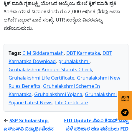
ಕ್ಲಿಕ್ ಮಾಡಿ ಗೃಹಲಕ್ಷ್ಮಿ ಯೋಜನೆ ಆಯ್ಕೆಯ ಮೇಲೆ ಕ್ಲಿಕ್ ಮಾಡಿ ಪ್ರತಿ
ತಿಂಗಳು ಯಾವ ದಿನಾಂಕದಂದು ರೂ 2,000 ಆರ್ಥಿಕ ನೆರವು ಜಮಾ
ಅಗಿದೆ? ಬ್ಯಾಂಕ್ ಖಾತೆ ಸಂಖ್ಯೆ, UTR ಸಂಕ್ಯೆಯ ವಿವರವನ್ನು
ಪಡೆಯಬಹುದು.
Tags:
C M Siddaramaiah
,
DBT Karnataka
,
DBT
Karnataka Download
,
gruhalakshmi
,
Gruhalakshmi Amount Statuts Check
,
Gruhalakshmi Life Certificate
,
Gruhalakshmi New
Rules Benefits
,
Gruhalakshmi Scheme In
Karnataka
,
Gruhalakshmi Yojana
,
Gruhalakshmi
Yojane Latest News
,
Life Certificate
←
SSP Scholarship-
FID Update-ಪಿಎಂ ಕಿಸಾನ್ ಮತ್ತು
ಎಸ್‌ಎಸ್‌ಪಿ ವಿದ್ಯಾರ್ಥಿವೇತನ
ಬೆಳೆ ಪರಿಹಾರ ಹಣ ಪಡೆಯಲು FID