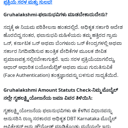
ಪ್ರಕ್ರಿಯೆ ಸರಳ ಮತ್ತು ಸುಲಭ!
Gruhalakshmi-ಫಲಾನುಭವಿಗಳು ಮಾಡಬೇಕಾದುದೇನು?
ಸದ್ಯಕ್ಕೆ ಈ ನಿಯಮ ಪರಿಶೀಲನಾ ಹಂತದಲ್ಲಿದೆ. ಅಧಿಕೃತ ಸರ್ಕಾರಿ ಆದೇಶ
ಹೊರಬಿದ್ದ ನಂತರ, ಫಲಾನುಭವಿ ಮಹಿಳೆಯರು ತಮ್ಮ ಹತ್ತಿರದ ಗ್ರಾಮ
ಒನ್, ಕರ್ನಾಟಕ ಒನ್ ಅಥವಾ ಬೆಂಗಳೂರು ಒನ್ ಕೇಂದ್ರಗಳಲ್ಲಿ ಅಥವಾ
ಸರ್ಕಾರ ನಿಗದಿಪಡಿಸುವ ತಾಂತ್ರಿಕ ವೇದಿಕೆಗಳ ಮೂಲಕ ಜೀವಿತ
ಪ್ರಮಾಣಪತ್ರ ಸಲ್ಲಿಸಬೇಕಾಗುತ್ತದೆ. ಇದು ಸರಳ ಪ್ರಕ್ರಿಯೆಯಾಗಲಿದ್ದು,
ಆಧಾರ್ ಆಧಾರಿತ ಬಯೋಮೆಟ್ರಿಕ್ ಅಥವಾ ಮುಖ ಗುರುತಿಸುವಿಕೆ
(Face Authentication) ತಂತ್ರಜ್ಞಾನವನ್ನು ಬಳಸುವ ಸಾಧ್ಯತೆಯಿದೆ.
Gruhalakshmi Amount Statuts Check-ನಿಮ್ಮ ಮೊಬೈಲ್
ನಲ್ಲೇ ಗೃಹಲಕ್ಷ್ಮಿ ಯೋಜನೆಯ ಜಮಾ ವಿವರ ತಿಳಿಯಿಸಿ:
ಗೃಹಲಕ್ಷ್ಮಿ ಯೋಜನೆಯ ಫಲಾನುಭವಿಗಳು ಈ ಕೆಳಗಿನ ವಿಧಾನವನ್ನು
ಅನುಸರಿಸಿ ರಾಜ್ಯ ಸರಕಾರದ ಅಧಿಕೃತ DBT Karnataka ಮೊಬೈಲ್
ಅಪ್ಲಿಕೇಶನ್ ಅನ್ನು ಡೌನ್ಲೋಡ್ ಮಾಡಿಕೊಂಡು ಮನೆಯಲ್ಲೇ ಇದ್ದು