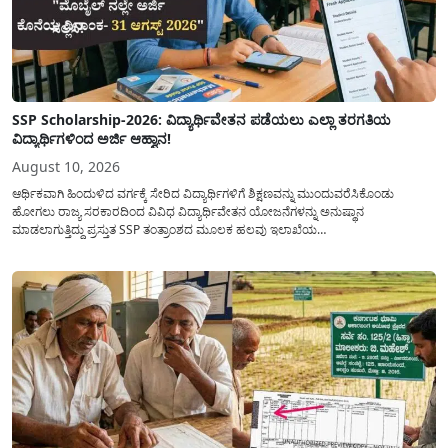
SSP Scholarship-2026: ವಿದ್ಯಾರ್ಥಿವೇತನ ಪಡೆಯಲು ಎಲ್ಲಾ ತರಗತಿಯ
ವಿದ್ಯಾರ್ಥಿಗಳಿಂದ ಅರ್ಜಿ ಆಹ್ವಾನ!
August 10, 2026
ಆರ್ಥಿಕವಾಗಿ ಹಿಂದುಳಿದ ವರ್ಗಕ್ಕೆ ಸೇರಿದ ವಿದ್ಯಾರ್ಥಿಗಳಿಗೆ ಶಿಕ್ಷಣವನ್ನು ಮುಂದುವರೆಸಿಕೊಂಡು
ಹೋಗಲು ರಾಜ್ಯ ಸರಕಾರದಿಂದ ವಿವಿಧ ವಿದ್ಯಾರ್ಥಿವೇತನ ಯೋಜನೆಗಳನ್ನು ಅನುಷ್ಥಾನ
ಮಾಡಲಾಗುತ್ತಿದ್ದು ಪ್ರಸ್ತುತ SSP ತಂತ್ರಾಂಶದ ಮೂಲಕ ಹಲವು ಇಲಾಖೆಯ
ವಿದ್ಯಾರ್ಥಿವೇತನವನ್ನು(Scholarship) ಪಡೆಯಲು ಅರ್ಹ ವಿದ್ಯಾರ್ಥಿಗಳಿಂದ ಅರ್ಜಿಯನ್ನು
ಆಹ್ವಾನಿಸಲಾಗಿದೆ. ರಾಜ್ಯ ಸರಕಾರದ ಎಲ್ಲಾ ಇಲಾಖೆ ಮತ್ತು ಯೋಜನೆಯ
ವಿದ್ಯಾರ್ಥಿವೇತನವನ್ನು(Scholarship Application) ಪಡೆಯಲು ವಿದ್ಯಾರ್ಥಿಗಳಿಗೆ ಅರ್ಜಿ ಸಲ್ಲಿಸಲು
ಸರಳ...