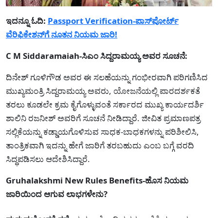
ಇದನ್ನೂ ಓದಿ:
Passport Verification-ಪಾಸ್‌ಪೋರ್ಟ್
ವೆರಿಫಿಕೇಶನ್‌ಗೆ ನೂತನ ನಿಯಮ ಜಾರಿ!
C M Siddaramaiah-ಸಿಎಂ ಸಿದ್ದರಾಮಯ್ಯ ಅವರ ಸೂಚನೆ:
ದಿನೇಶ್ ಗೂಳಿಗೌಡ ಅವರ ಈ ಸಲಹೆಯನ್ನು ಗಂಭೀರವಾಗಿ ಪರಿಗಣಿಸಿದ
ಮುಖ್ಯಮಂತ್ರಿ ಸಿದ್ದರಾಮಯ್ಯ ಅವರು, ಯೋಜನೆಯಲ್ಲಿ ಪಾರದರ್ಶಕತೆ
ತರಲು ಕೂಡಲೇ ಕ್ರಮ ಕೈಗೊಳ್ಳುವಂತೆ ಸರ್ಕಾರದ ಮುಖ್ಯ ಕಾರ್ಯದರ್ಶಿ
ಶಾಲಿನಿ ರಜನೀಶ್ ಅವರಿಗೆ ಸೂಚನೆ ನೀಡಿದ್ದಾರೆ. ಜೀವಿತ ಪ್ರಮಾಣಪತ್ರ
ಸಲ್ಲಿಕೆಯನ್ನು ಕಡ್ಡಾಯಗೊಳಿಸುವ ಸಾಧಕ-ಬಾಧಕಗಳನ್ನು ಪರಿಶೀಲಿಸಿ,
ತಾಂತ್ರಿಕವಾಗಿ ಇದನ್ನು ಹೇಗೆ ಜಾರಿಗೆ ತರಬಹುದು ಎಂಬ ಬಗ್ಗೆ ವರದಿ
ಸಿದ್ಧಪಡಿಸಲು ಆದೇಶಿಸಿದ್ದಾರೆ.
Gruhalakshmi New Rules Benefits-ಹೊಸ ನಿಯಮ
ಜಾರಿಯಿಂದ ಆಗುವ ಲಾಭಗಳೇನು?