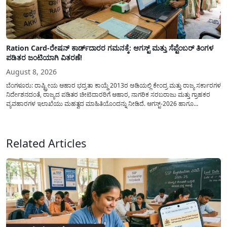
Ration Card-ರೇಷನ್ ಕಾರ್ಡ್‍ದಾರರ ಗಮನಕ್ಕೆ: ಆಗಸ್ಟ್ ಮತ್ತು ಸೆಪ್ಟೆಂಬರ್ ತಿಂಗಳ
ಪಡಿತರ ಜಂಟಿಯಾಗಿ ವಿತರಣೆ!
August 8, 2026
ಬೆಂಗಳೂರು: ರಾಷ್ಟ್ರೀಯ ಆಹಾರ ಭದ್ರತಾ ಕಾಯ್ದೆ 2013ರ ಅಡಿಯಲ್ಲಿ ಕೇಂದ್ರ ಮತ್ತು ರಾಜ್ಯ ಸರ್ಕಾರಗಳ
ನಿರ್ದೇಶನದಂತೆ, ರಾಜ್ಯದ ಪಡಿತರ ಚೀಟಿದಾರರಿಗೆ ಆಹಾರ, ನಾಗರಿಕ ಸರಬರಾಜು ಮತ್ತು ಗ್ರಾಹಕರ
ವ್ಯವಹಾರಗಳ ಇಲಾಖೆಯು ಮಹತ್ವದ ಮಾಹಿತಿಯೊಂದನ್ನು ನೀಡಿದೆ. ಆಗಸ್ಟ್-2026 ಹಾಗೂ
ಸೆಪ್ಟೆಂಬರ್-2026 ಈ ಎರಡೂ ತಿಂಗಳ ಆಹಾರ ಧಾನ್ಯಗಳ ವಿತರಣೆಯನ್ನು ಆಗಸ್ಟ್ ಮಾಹೆಯಲ್ಲೇ ಒಟ್ಟಿಗೆ
(ಜಂಟಿಯಾಗಿ) ನೀಡಲು ನಿರ್ಧರಿಸಲಾಗಿದೆ....
Related Articles