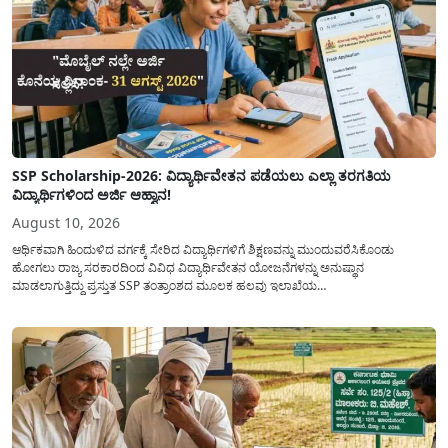
SSP Scholarship-2026: ವಿದ್ಯಾರ್ಥಿವೇತನ ಪಡೆಯಲು ಎಲ್ಲಾ ತರಗತಿಯ
ವಿದ್ಯಾರ್ಥಿಗಳಿಂದ ಅರ್ಜಿ ಆಹ್ವಾನ!
August 10, 2026
ಆರ್ಥಿಕವಾಗಿ ಹಿಂದುಳಿದ ವರ್ಗಕ್ಕೆ ಸೇರಿದ ವಿದ್ಯಾರ್ಥಿಗಳಿಗೆ ಶಿಕ್ಷಣವನ್ನು ಮುಂದುವರೆಸಿಕೊಂಡು
ಹೋಗಲು ರಾಜ್ಯ ಸರಕಾರದಿಂದ ವಿವಿಧ ವಿದ್ಯಾರ್ಥಿವೇತನ ಯೋಜನೆಗಳನ್ನು ಅನುಷ್ಥಾನ
ಮಾಡಲಾಗುತ್ತಿದ್ದು ಪ್ರಸ್ತುತ SSP ತಂತ್ರಾಂಶದ ಮೂಲಕ ಹಲವು ಇಲಾಖೆಯ
ವಿದ್ಯಾರ್ಥಿವೇತನವನ್ನು(Scholarship) ಪಡೆಯಲು ಅರ್ಹ ವಿದ್ಯಾರ್ಥಿಗಳಿಂದ ಅರ್ಜಿಯನ್ನು
ಆಹ್ವಾನಿಸಲಾಗಿದೆ. ರಾಜ್ಯ ಸರಕಾರದ ಎಲ್ಲಾ ಇಲಾಖೆ ಮತ್ತು ಯೋಜನೆಯ
ವಿದ್ಯಾರ್ಥಿವೇತನವನ್ನು(Scholarship Application) ಪಡೆಯಲು ವಿದ್ಯಾರ್ಥಿಗಳಿಗೆ ಅರ್ಜಿ ಸಲ್ಲಿಸಲು
ಸರಳ...