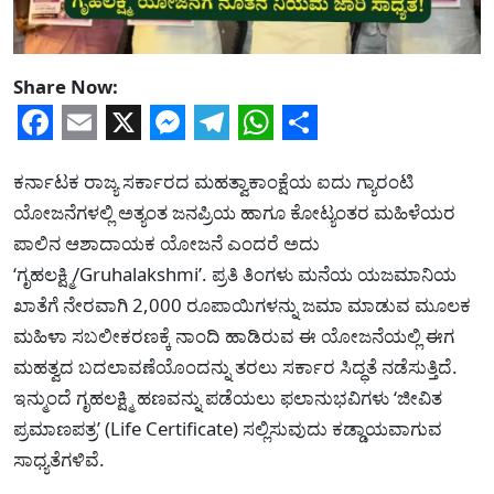
Share Now:
Facebook
Email
X
Messenger
Telegram
WhatsApp
Share
ಕರ್ನಾಟಕ ರಾಜ್ಯ ಸರ್ಕಾರದ ಮಹತ್ವಾಕಾಂಕ್ಷೆಯ ಐದು ಗ್ಯಾರಂಟಿ
ಯೋಜನೆಗಳಲ್ಲಿ ಅತ್ಯಂತ ಜನಪ್ರಿಯ ಹಾಗೂ ಕೋಟ್ಯಂತರ ಮಹಿಳೆಯರ
ಪಾಲಿನ ಆಶಾದಾಯಕ ಯೋಜನೆ ಎಂದರೆ ಅದು
‘ಗೃಹಲಕ್ಷ್ಮಿ/Gruhalakshmi’. ಪ್ರತಿ ತಿಂಗಳು ಮನೆಯ ಯಜಮಾನಿಯ
ಖಾತೆಗೆ ನೇರವಾಗಿ 2,000 ರೂಪಾಯಿಗಳನ್ನು ಜಮಾ ಮಾಡುವ ಮೂಲಕ
ಮಹಿಳಾ ಸಬಲೀಕರಣಕ್ಕೆ ನಾಂದಿ ಹಾಡಿರುವ ಈ ಯೋಜನೆಯಲ್ಲಿ ಈಗ
ಮಹತ್ವದ ಬದಲಾವಣೆಯೊಂದನ್ನು ತರಲು ಸರ್ಕಾರ ಸಿದ್ಧತೆ ನಡೆಸುತ್ತಿದೆ.
ಇನ್ಮುಂದೆ ಗೃಹಲಕ್ಷ್ಮಿ ಹಣವನ್ನು ಪಡೆಯಲು ಫಲಾನುಭವಿಗಳು ‘ಜೀವಿತ
ಪ್ರಮಾಣಪತ್ರ’ (Life Certificate) ಸಲ್ಲಿಸುವುದು ಕಡ್ಡಾಯವಾಗುವ
ಸಾಧ್ಯತೆಗಳಿವೆ.