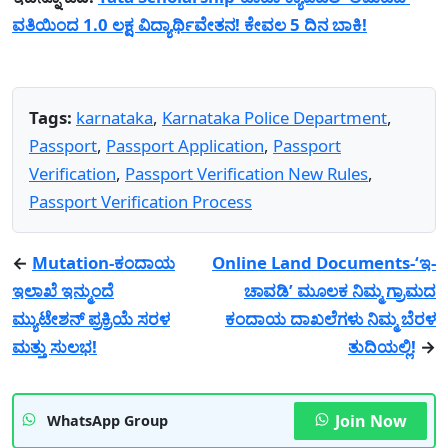
ವತಿಯಿಂದ 1.0 ಲಕ್ಷ ವಿದ್ಯಾರ್ಥಿವೇತನ! ಕೇವಲ 5 ದಿನ ಬಾಕಿ!
Tags:
karnataka
,
Karnataka Police Department
,
Passport
,
Passport Application
,
Passport
Verification
,
Passport Verification New Rules
,
Passport Verification Process
←
Mutation-ಕಂದಾಯ
Online Land Documents-‘ಇ-
ಇಲಾಖೆ ಇನ್ಮುಂದೆ
ಚಾವಡಿ’ ಮೂಲಕ ನಿಮ್ಮ ಗ್ರಾಮದ
ಮ್ಯುಟೇಶನ್ ಪ್ರಕ್ರಿಯೆ ಸರಳ
ಕಂದಾಯ ದಾಖಲೆಗಳು ನಿಮ್ಮ ಬೆರಳ
ಮತ್ತು ಸುಲಭ!
ತುದಿಯಲ್ಲಿ!
→
Join Now
WhatsApp Group