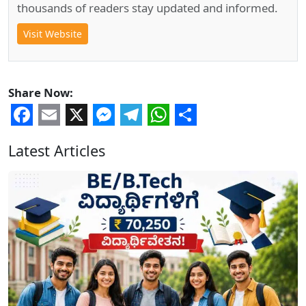
thousands of readers stay updated and informed.
Visit Website
Share Now:
Facebook
Email
X
Messenger
Telegram
WhatsApp
Share
Latest Articles