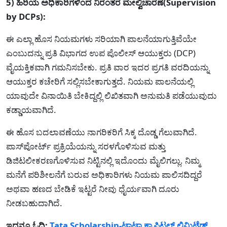
5) ಹಿರಿಯ ಅಧಿಕಾರಿಗಳಿಂದ ನಿರಂತರ ಮೇಲ್ವಿಚಾರಣೆ(Supervision
by DCPs):
ಈ ಎಲ್ಲಾ ಹೊಸ ನಿಯಮಗಳು ಸರಿಯಾಗಿ ಪಾಲನೆಯಾಗುತ್ತಿವೆಯೇ
ಎಂಬುದನ್ನು ಪ್ರತಿ ವಿಭಾಗದ ಉಪ ಪೊಲೀಸ್ ಆಯುಕ್ತರು (DCP)
ವೈಯಕ್ತಿಕವಾಗಿ ಗಮನಿಸಬೇಕು. ಪ್ರತಿ ವಾರ ಇದರ ಪ್ರಗತಿ ವರದಿಯನ್ನು
ಆಯುಕ್ತರ ಕಚೇರಿಗೆ ಸಲ್ಲಿಸಬೇಕಾಗುತ್ತದೆ. ನಿಯಮ ಪಾಲನೆಯಲ್ಲಿ
ಯಾವುದೇ ವಿನಾಯಿತಿ ಬೇಕಿದ್ದಲ್ಲಿ ಲಿಖಿತವಾಗಿ ಅನುಮತಿ ಪಡೆಯುವುದು
ಕಡ್ಡಾಯವಾಗಿದೆ.
ಈ ಹೊಸ ಬದಲಾವಣೆಯು ನಾಗರಿಕರಿಗೆ ಸಿಕ್ಕ ದೊಡ್ಡ ಗೆಲುವಾಗಿದೆ.
ಪಾಸ್‌ಪೋರ್ಟ್ ಪ್ರಕ್ರಿಯೆಯನ್ನು ಸರಳಗೊಳಿಸುವ ಮತ್ತು
ಡಿಜಿಟಲೀಕರಣಗೊಳಿಸುವ ನಿಟ್ಟಿನಲ್ಲಿ ಇದೊಂದು ಮೈಲಿಗಲ್ಲು. ನಿಮ್ಮ
ಮನೆಗೆ ಪರಿಶೀಲನೆಗೆ ಬರುವ ಅಧಿಕಾರಿಗಳು ನಿಯಮ ಪಾಲಿಸದಿದ್ದರೆ
ಅಥವಾ ಹಣದ ಬೇಡಿಕೆ ಇಟ್ಟರೆ ನೀವು ಧೈರ್ಯವಾಗಿ ದೂರು
ನೀಡಬಹುದಾಗಿದೆ.
ಇದನ್ನೂ ಓದಿ:
Tata Scholarship-ಟಾಟಾ ಕ್ಯಾಪಿಟಲ್ ಲಿಮಿಟೆಡ್‌