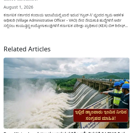
August 1, 2026
ಕರ್ನಾಟಕ ಸರ್ಕಾರದ ಕಂದಾಯ ಇಲಾಖೆಯಲ್ಲಿ ಖಾಲಿ ಇರುವ ‘ಗ್ರೂಪ್-ಸಿ’ ವೃಂದದ ಗ್ರಾಮ ಆಡಳಿತ
ಅಧಿಕಾರಿ (Village Administrative Officer – VAO) ನೇರ ನೇಮಕಾತಿ ಹುದ್ದೆಗಳಿಗೆ ಅರ್ಜಿ
ಸಲ್ಲಿಸಲು ಕಾಯುತ್ತಿದ್ದ ಉದ್ಯೋಗಾಕಾಂಕ್ಷಿಗಳಿಗೆ ಕರ್ನಾಟಕ ಪರೀಕ್ಷಾ ಪ್ರಾಧಿಕಾರ (KEA) ಬಿಗ್ ರಿಲೀಫ್
ನೀಡಿದೆ. ಅರ್ಜಿ ಸಲ್ಲಿಕೆಯ ಅವಧಿಯನ್ನು ವಿಸ್ತರಿಸಿ ಅಧಿಕೃತ ಪ್ರಕಟಣೆ ಹೊರಡಿಸಿದ್ದು, ಇದುವರೆಗೆ ಅರ್ಜಿ
ಸಲ್ಲಿಸಲು...
Related Articles