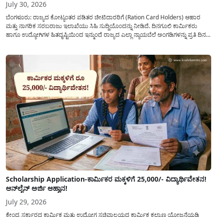
July 30, 2026
ಬೆಂಗಳೂರು: ರಾಜ್ಯದ ಕೋಟ್ಯಂತರ ಪಡಿತರ ಚೀಟಿದಾರರಿಗೆ (Ration Card Holders) ಆಹಾರ
ಮತ್ತು ನಾಗರಿಕ ಸರಬರಾಜು ಇಲಾಖೆಯು ಸಿಹಿ ಸುದ್ದಿಯೊಂದನ್ನು ನೀಡಿದೆ. ದಿನಗೂಲಿ ಕಾರ್ಮಿಕರು
ಹಾಗೂ ಉದ್ಯೋಗಿಗಳ ಹಿತದೃಷ್ಟಿಯಿಂದ ಇನ್ಮುಂದೆ ರಾಜ್ಯದ ಎಲ್ಲಾ ನ್ಯಾಯಬೆಲೆ ಅಂಗಡಿಗಳನ್ನು ಪ್ರತಿ ದಿನ
ಬೆಳಿಗ್ಗೆ 6:00 ಗಂಟೆಯಿಂದ ರಾತ್ರಿ 10:00 ಗಂಟೆಯವರೆಗೆ ಕಡ್ಡಾಯವಾಗಿ ತೆರೆದಿಟ್ಟು ಪಡಿತರ ಧಾನ್ಯ
ವಿತರಿಸುವಂತೆ ಇಲಾಖೆಯ...
Scholarship Application-ಕಾರ್ಮಿಕರ ಮಕ್ಕಳಿಗೆ 25,000/- ವಿದ್ಯಾರ್ಥಿವೇತನ!
ಆನ್‍ಲೈನ್ ಅರ್ಜಿ ಆಹ್ವಾನ!
July 29, 2026
ಕೇಂದ್ರ ಸರ್ಕಾರದ ಕಾರ್ಮಿಕ ಮತ್ತು ಉದ್ಯೋಗ ಸಚಿವಾಲಯದ ಕಾರ್ಮಿಕ ಕಲ್ಯಾಣ ಯೋಜನೆಯಡಿ