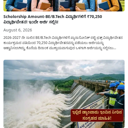
Scholorship Amount-BE/B.Tech ವಿದ್ಯಾರ್ಥಿಗಳಿಗೆ ₹70,250
ವಿದ್ಯಾರ್ಥಿವೇತನ! ಇಂದೇ ಅರ್ಜಿ ಸಲ್ಲಿಸಿ!
August 6, 2026
2026-2027 ನೇ ಸಾಲಿನ BE/B.Tech ವಿದ್ಯಾರ್ಥಿಗಳಿಗೆ ಪ್ಯಾನಾಸೋನಿಕ್ ರಟ್ಟಿ ಛತ್ರ್ ವಿದ್ಯಾರ್ಥಿವೇತನ
ಕಾರ್ಯಕ್ರಮದ ವತಿಯಿಂದ 70,250 ವಿದ್ಯಾರ್ಥಿವೇತನವನ್ನು ಪಡೆಯಲು ಅರ್ಜಿಯನ್ನು
ಆಹ್ವಾನಿಸಲಾಗಿದ್ದು, ಕೊನೆಯ ದಿನಾಂಕ ಮುಕ್ತಾಯವಾಗುವುದ ಒಳಗಾಗಿ ಅರ್ಜಿಯನ್ನು ಸಲ್ಲಿಸಲು
ಕೋರಿದೆ. ಆರ್ಥಿಕವಾಗಿ ಹಿಂದುಳಿದ ಹಾಗೂ ಬಡ ಕುಟುಂಬ ವರ್ಗದ ವಿದ್ಯಾರ್ಥಿಗಳು ಅವರ ಮುಂದಿನ
ಶಿಕ್ಷಣವನ್ನು ಮುಂದುವರಿಸಲು ಯಾವುದೇ ಅಡಚಣೆಯಾಗದಂತೆ ನೋಡಿಕೊಳ್ಳಲು ಈ ಯೋಜನೆಯನ್ನು
ಜಾರಿಗೆ...