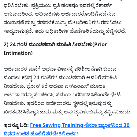
ಧರಿಸಿರಬೇಕು. ಪ್ರಕ್ರಿಯೆಯ ಪ್ರತಿ ಹಂತವೂ ಇದರಲ್ಲಿ ರೆಕಾರ್ಡ್
ಆಗುವುದರಿಂದ, ಅಧಿಕಾರಿಗಳು ಅರ್ಜಿದಾರರೊಂದಿಗೆ ನಡೆಸುವ
ಸಂಭಾಷಣೆ ಮತ್ತು ನಡವಳಿಕೆಯನ್ನು ಮೇಲಧಿಕಾರಿಗಳು ಗಮನಿಸಲು
ಸಾಧ್ಯವಾಗುತ್ತದೆ. ಇದು ಅಧಿಕಾರಿಗಳ ಹೊಣೆಗಾರಿಕೆಯನ್ನು ಹೆಚ್ಚಿಸಲಿದೆ.
2) 24 ಗಂಟೆ ಮುಂಚಿತವಾಗಿ ಮಾಹಿತಿ ನೀಡಬೇಕು(Prior
Intimation)
ಅರ್ಜಿದಾರರ ಮನೆಗೆ ಅಥವಾ ವಿಳಾಸಕ್ಕೆ ಪರಿಶೀಲನೆಗಾಗಿ ಬರುವ
ಮೊದಲು ಕನಿಷ್ಠ 24 ಗಂಟೆಗಳ ಮುಂಚಿತವಾಗಿ ಅವರಿಗೆ ಮಾಹಿತಿ
ನೀಡಬೇಕು. ಫೋನ್ ಕರೆ ಅಥವಾ ಎಸ್‌ಎಂಎಸ್ ಮೂಲಕ
ಅರ್ಜಿದಾರರನ್ನು ಸಂಪರ್ಕಿಸಿ, ಸಮಯ ನಿಗದಿಪಡಿಸಿಕೊಂಡೇ ಭೇಟಿ
ನೀಡಬೇಕು. ಇದರಿಂದ ಅರ್ಜಿದಾರರು ಸ್ಥಳದಲ್ಲಿ ಇರುವುದನ್ನು
ಖಚಿತಪಡಿಸಿಕೊಳ್ಳಬಹುದು ಮತ್ತು ಅನಗತ್ಯ ವಿಳಂಬವನ್ನು ತಪ್ಪಿಸಬಹುದು.
ಇದನ್ನೂ ಓದಿ:
Free Sewing Training-ಕೆನರಾ ಬ್ಯಾಂಕ್‌ನಿಂದ 30
ದಿನದ ಉಚಿತ ಹೊಲಿಗೆ ತರಬೇತಿಗೆ ಅರ್ಜಿ!