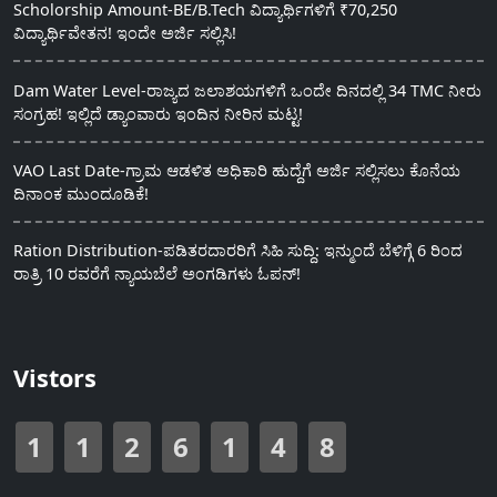
Scholorship Amount-BE/B.Tech ವಿದ್ಯಾರ್ಥಿಗಳಿಗೆ ₹70,250
ವಿದ್ಯಾರ್ಥಿವೇತನ! ಇಂದೇ ಅರ್ಜಿ ಸಲ್ಲಿಸಿ!
Dam Water Level-ರಾಜ್ಯದ ಜಲಾಶಯಗಳಿಗೆ ಒಂದೇ ದಿನದಲ್ಲಿ 34 TMC ನೀರು
ಸಂಗ್ರಹ! ಇಲ್ಲಿದೆ ಡ್ಯಾಂವಾರು ಇಂದಿನ ನೀರಿನ ಮಟ್ಟ!
VAO Last Date-ಗ್ರಾಮ ಆಡಳಿತ ಅಧಿಕಾರಿ ಹುದ್ದೆಗೆ ಅರ್ಜಿ ಸಲ್ಲಿಸಲು ಕೊನೆಯ
ದಿನಾಂಕ ಮುಂದೂಡಿಕೆ!
Ration Distribution-ಪಡಿತರದಾರರಿಗೆ ಸಿಹಿ ಸುದ್ದಿ: ಇನ್ಮುಂದೆ ಬೆಳಿಗ್ಗೆ 6 ರಿಂದ
ರಾತ್ರಿ 10 ರವರೆಗೆ ನ್ಯಾಯಬೆಲೆ ಅಂಗಡಿಗಳು ಓಪನ್!
Vistors
1
1
2
6
1
4
8