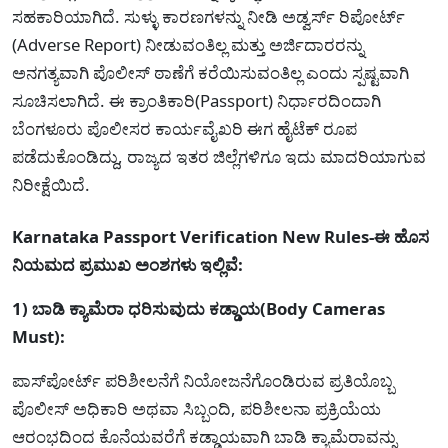
ಸಹಕಾರಿಯಾಗಿದೆ. ಸುಳ್ಳು ಕಾರಣಗಳನ್ನು ನೀಡಿ ಅಡ್ವರ್ಸ್ ರಿಪೋರ್ಟ್
(Adverse Report) ನೀಡುವಂತಿಲ್ಲ ಮತ್ತು ಅರ್ಜಿದಾರರನ್ನು
ಅನಗತ್ಯವಾಗಿ ಪೊಲೀಸ್ ಠಾಣೆಗೆ ಕರೆಯಿಸುವಂತಿಲ್ಲ ಎಂದು ಸ್ಪಷ್ಟವಾಗಿ
ಸೂಚಿಸಲಾಗಿದೆ. ಈ ಕ್ರಾಂತಿಕಾರಿ(Passport) ನಿರ್ಧಾರದಿಂದಾಗಿ
ಬೆಂಗಳೂರು ಪೊಲೀಸರ ಕಾರ್ಯವೈಖರಿ ಈಗ ಹೈಟೆಕ್ ರೂಪ
ಪಡೆದುಕೊಂಡಿದ್ದು, ರಾಜ್ಯದ ಇತರ ಜಿಲ್ಲೆಗಳಿಗೂ ಇದು ಮಾದರಿಯಾಗುವ
ನಿರೀಕ್ಷೆಯಿದೆ.
Karnataka Passport Verification New Rules-ಈ ಹೊಸ
ನಿಯಮದ ಪ್ರಮುಖ ಅಂಶಗಳು ಇಲ್ಲಿವೆ:
1) ಬಾಡಿ ಕ್ಯಾಮೆರಾ ಧರಿಸುವುದು ಕಡ್ಡಾಯ(Body Cameras
Must):
ಪಾಸ್‌ಪೋರ್ಟ್ ಪರಿಶೀಲನೆಗೆ ನಿಯೋಜನೆಗೊಂಡಿರುವ ಪ್ರತಿಯೊಬ್ಬ
ಪೊಲೀಸ್ ಅಧಿಕಾರಿ ಅಥವಾ ಸಿಬ್ಬಂದಿ, ಪರಿಶೀಲನಾ ಪ್ರಕ್ರಿಯೆಯ
ಆರಂಭದಿಂದ ಕೊನೆಯವರೆಗೆ ಕಡ್ಡಾಯವಾಗಿ ಬಾಡಿ ಕ್ಯಾಮೆರಾವನ್ನು