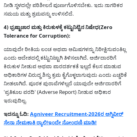
ನೀಡಿ ಸ್ಥಳದಲ್ಲೇ ಪರಿಶೀಲನೆ ಪೂರ್ಣಗೊಳಿಸಬೇಕು. ಇದು ನಾಗರಿಕರ
ಸಮಯ ಮತ್ತು ಶ್ರಮವನ್ನು ಉಳಿಸಲಿದೆ.
4) ಭ್ರಷ್ಟಾಚಾರ ಮತ್ತು ಕಿರುಕುಳಕ್ಕೆ ಕಟ್ಟುನಿಟ್ಟಿನ ನಿಷೇಧ(Zero
Tolerance for Corruption):
ಯಾವುದೇ ರೀತಿಯ ಲಂಚ ಅಥವಾ ಆಮಿಷಗಳನ್ನು ನಿರೀಕ್ಷಿಸುವಂತಿಲ್ಲ
ಎಂದು ಆದೇಶದಲ್ಲಿ ಕಟ್ಟುನಿಟ್ಟಾಗಿ ತಿಳಿಸಲಾಗಿದೆ. ಅರ್ಜಿದಾರರಿಗೆ
ಕಿರುಕುಳ ನೀಡುವ ಅಥವಾ ಪಾರದರ್ಶಕತೆ ಇಲ್ಲದೆ ಕೆಲಸ ಮಾಡುವ
ಅಧಿಕಾರಿಗಳ ವಿರುದ್ಧ ಶಿಸ್ತು ಕ್ರಮ ಕೈಗೊಳ್ಳಲಾಗುವುದು ಎಂದು ಎಚ್ಚರಿಕೆ
ನೀಡಲಾಗಿದೆ. ಪೂರಕ ಪುರಾವೆಗಳಿಲ್ಲದೆ ಯಾವುದೇ ಅರ್ಜಿದಾರರಿಗೆ
'ಪ್ರತಿಕೂಲ ವರದಿ' (Adverse Report) ನೀಡುವ ಅಧಿಕಾರ
ಇರುವುದಿಲ್ಲ.
ಇದನ್ನೂ ಓದಿ:
Agniveer Recruitment-2026ರ ಅಗ್ನಿವೀರ್
ಸೇನಾ ನೇಮಕಾತಿ ರ‍್ಯಾಲಿ!ಇಂದೇ ನೋಂದಣಿ ಮಾಡಿ!