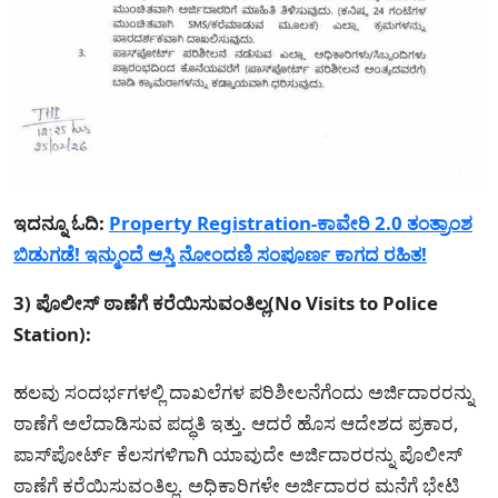
ಇದನ್ನೂ ಓದಿ:
Property Registration-ಕಾವೇರಿ 2.0 ತಂತ್ರಾಂಶ
ಬಿಡುಗಡೆ! ಇನ್ಮುಂದೆ ಆಸ್ತಿ ನೋಂದಣಿ ಸಂಪೂರ್ಣ ಕಾಗದ ರಹಿತ!
3) ಪೊಲೀಸ್ ಠಾಣೆಗೆ ಕರೆಯಿಸುವಂತಿಲ್ಲ(No Visits to Police
Station):
ಹಲವು ಸಂದರ್ಭಗಳಲ್ಲಿ ದಾಖಲೆಗಳ ಪರಿಶೀಲನೆಗೆಂದು ಅರ್ಜಿದಾರರನ್ನು
ಠಾಣೆಗೆ ಅಲೆದಾಡಿಸುವ ಪದ್ಧತಿ ಇತ್ತು. ಆದರೆ ಹೊಸ ಆದೇಶದ ಪ್ರಕಾರ,
ಪಾಸ್‌ಪೋರ್ಟ್ ಕೆಲಸಗಳಿಗಾಗಿ ಯಾವುದೇ ಅರ್ಜಿದಾರರನ್ನು ಪೊಲೀಸ್
ಠಾಣೆಗೆ ಕರೆಯಿಸುವಂತಿಲ್ಲ. ಅಧಿಕಾರಿಗಳೇ ಅರ್ಜಿದಾರರ ಮನೆಗೆ ಭೇಟಿ