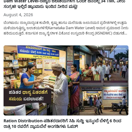
Dam Water Level-ರಾಜ್ಯದ ಜಲಾಶಯಗಳಿಗೆ ಒಂದೇ ದಿನದಲ್ಲಿ 34 TMC ನೀರು
ಸಂಗ್ರಹ! ಇಲ್ಲಿದೆ ಡ್ಯಾಂವಾರು ಇಂದಿನ ನೀರಿನ ಮಟ್ಟ!
August 4, 2026
ಬೆಂಗಳೂರು: ರಾಜ್ಯದಾದ್ಯಂತ ಕಾವೇರಿ, ಕೃಷ್ಣಾ ಹಾಗೂ ಮಲೆನಾಡು ಜಲಾನಯನ ಪ್ರದೇಶಗಳಲ್ಲಿ ಉತ್ತಮ
ಮಳೆಯಾಗುತ್ತಿದ್ದು, ಜಲಾಶಯಗಳಿಗೆ(Karnataka Dam Water Level) ಅಪಾರ ಪ್ರಮಾಣದ ನೀರು
ಹರಿದುಬರುತ್ತಿದೆ. ಕರ್ನಾಟಕ ರಾಜ್ಯ ನೈಸರ್ಗಿಕ ವಿಕೋಪ ಉಸ್ತುವಾರಿ ಕೇಂದ್ರ (KSNDMC) ಬಿಡುಗಡೆ
ಮಾಡಿರುವ ಆಗಸ್ಟ್ 04, 2026ರ ವರದಿಯಂತೆ, ರಾಜ್ಯದ ಪ್ರಮುಖ 14 ಜಲಾಶಯಗಳಿಗೆ ಒಂದೇ
ದಿನದಲ್ಲಿ ಬರೋಬ್ಬರಿ 34.8 TMC...
Ration Distribution-ಪಡಿತರದಾರರಿಗೆ ಸಿಹಿ ಸುದ್ದಿ: ಇನ್ಮುಂದೆ ಬೆಳಿಗ್ಗೆ 6 ರಿಂದ
ರಾತ್ರಿ 10 ರವರೆಗೆ ನ್ಯಾಯಬೆಲೆ ಅಂಗಡಿಗಳು ಓಪನ್!