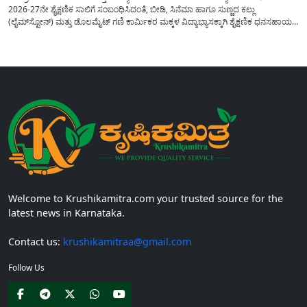
2026-27ನೇ ಶೈಕ್ಷಣಿಕ ಸಾಲಿಗೆ ಸಂಬಂಧಿಸಿದಂತೆ, ಬೀಡಿ, ಸಿನೆಮಾ ಹಾಗೂ ಸುಣ್ಣದ ಕಲ್ಲು
(ಲೈಮ್‍ಸ್ಟೋನ್) ಮತ್ತು ಡೊಲಮೈಟ್ ಗಣಿ ಕಾರ್ಮಿಕರ ಮಕ್ಕಳ ವಿದ್ಯಾಭ್ಯಾಸಕ್ಕಾಗಿ ಶೈಕ್ಷಣಿಕ ಧನಸಹಾಯ/
ವಿದ್ಯಾರ್ಥಿವೇತನ(Scholaship Online Application) ನೀಡಲು ಆನ್‍ಲೈನ್ ಮೂಲಕ ಅರ್ಜಿಗಳನ್ನು
ಆಹ್ವಾನಿಸಿದೆ. ಈ ಬಾರಿಯ ವಿದ್ಯಾರ್ಥಿವೇತನ ಯೋಜನೆಯು 1ನೇ ತರಗತಿಯ...
Welcome to Krushikamitra.com your trusted source for the
latest news in Karnataka.
Contact us:
krushikamitraa@gmail.com
Follow Us