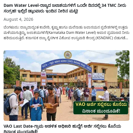
Dam Water Level-ರಾಜ್ಯದ ಜಲಾಶಯಗಳಿಗೆ ಒಂದೇ ದಿನದಲ್ಲಿ 34 TMC ನೀರು
ಸಂಗ್ರಹ! ಇಲ್ಲಿದೆ ಡ್ಯಾಂವಾರು ಇಂದಿನ ನೀರಿನ ಮಟ್ಟ!
August 4, 2026
ಬೆಂಗಳೂರು: ರಾಜ್ಯದಾದ್ಯಂತ ಕಾವೇರಿ, ಕೃಷ್ಣಾ ಹಾಗೂ ಮಲೆನಾಡು ಜಲಾನಯನ ಪ್ರದೇಶಗಳಲ್ಲಿ ಉತ್ತಮ
ಮಳೆಯಾಗುತ್ತಿದ್ದು, ಜಲಾಶಯಗಳಿಗೆ(Karnataka Dam Water Level) ಅಪಾರ ಪ್ರಮಾಣದ ನೀರು
ಹರಿದುಬರುತ್ತಿದೆ. ಕರ್ನಾಟಕ ರಾಜ್ಯ ನೈಸರ್ಗಿಕ ವಿಕೋಪ ಉಸ್ತುವಾರಿ ಕೇಂದ್ರ (KSNDMC) ಬಿಡುಗಡೆ
ಮಾಡಿರುವ ಆಗಸ್ಟ್ 04, 2026ರ ವರದಿಯಂತೆ, ರಾಜ್ಯದ ಪ್ರಮುಖ 14 ಜಲಾಶಯಗಳಿಗೆ ಒಂದೇ
ದಿನದಲ್ಲಿ ಬರೋಬ್ಬರಿ 34.8 TMC...
VAO Last Date-ಗ್ರಾಮ ಆಡಳಿತ ಅಧಿಕಾರಿ ಹುದ್ದೆಗೆ ಅರ್ಜಿ ಸಲ್ಲಿಸಲು ಕೊನೆಯ
ದಿನಾಂಕ ಮುಂದೂಡಿಕೆ!