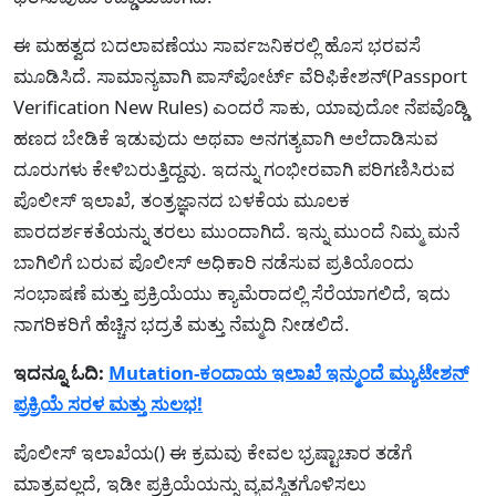
ಈ ಮಹತ್ವದ ಬದಲಾವಣೆಯು ಸಾರ್ವಜನಿಕರಲ್ಲಿ ಹೊಸ ಭರವಸೆ
ಮೂಡಿಸಿದೆ. ಸಾಮಾನ್ಯವಾಗಿ ಪಾಸ್‌ಪೋರ್ಟ್ ವೆರಿಫಿಕೇಶನ್(Passport
Verification New Rules) ಎಂದರೆ ಸಾಕು, ಯಾವುದೋ ನೆಪವೊಡ್ಡಿ
ಹಣದ ಬೇಡಿಕೆ ಇಡುವುದು ಅಥವಾ ಅನಗತ್ಯವಾಗಿ ಅಲೆದಾಡಿಸುವ
ದೂರುಗಳು ಕೇಳಿಬರುತ್ತಿದ್ದವು. ಇದನ್ನು ಗಂಭೀರವಾಗಿ ಪರಿಗಣಿಸಿರುವ
ಪೊಲೀಸ್ ಇಲಾಖೆ, ತಂತ್ರಜ್ಞಾನದ ಬಳಕೆಯ ಮೂಲಕ
ಪಾರದರ್ಶಕತೆಯನ್ನು ತರಲು ಮುಂದಾಗಿದೆ. ಇನ್ನು ಮುಂದೆ ನಿಮ್ಮ ಮನೆ
ಬಾಗಿಲಿಗೆ ಬರುವ ಪೊಲೀಸ್ ಅಧಿಕಾರಿ ನಡೆಸುವ ಪ್ರತಿಯೊಂದು
ಸಂಭಾಷಣೆ ಮತ್ತು ಪ್ರಕ್ರಿಯೆಯು ಕ್ಯಾಮೆರಾದಲ್ಲಿ ಸೆರೆಯಾಗಲಿದೆ, ಇದು
ನಾಗರಿಕರಿಗೆ ಹೆಚ್ಚಿನ ಭದ್ರತೆ ಮತ್ತು ನೆಮ್ಮದಿ ನೀಡಲಿದೆ.
ಇದನ್ನೂ ಓದಿ:
Mutation-ಕಂದಾಯ ಇಲಾಖೆ ಇನ್ಮುಂದೆ ಮ್ಯುಟೇಶನ್
ಪ್ರಕ್ರಿಯೆ ಸರಳ ಮತ್ತು ಸುಲಭ!
ಪೊಲೀಸ್ ಇಲಾಖೆಯ() ಈ ಕ್ರಮವು ಕೇವಲ ಭ್ರಷ್ಟಾಚಾರ ತಡೆಗೆ
ಮಾತ್ರವಲ್ಲದೆ, ಇಡೀ ಪ್ರಕ್ರಿಯೆಯನ್ನು ವ್ಯವಸ್ಥಿತಗೊಳಿಸಲು