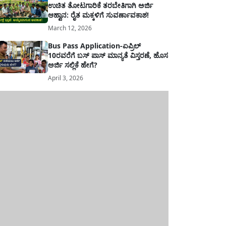
ಉಚಿತ ತೋಟಗಾರಿಕೆ ತರಬೇತಿಗಾಗಿ ಅರ್ಜಿ
ಆಹ್ವಾನ: ರೈತ ಮಕ್ಕಳಿಗೆ ಸುವರ್ಣಾವಕಾಶ!
March 12, 2026
Bus Pass Application-ಏಪ್ರಿಲ್
10ರವರೆಗೆ ಬಸ್ ಪಾಸ್ ಮಾನ್ಯತೆ ವಿಸ್ತರಣೆ, ಹೊಸ
ಅರ್ಜಿ ಸಲ್ಲಿಕೆ ಹೇಗೆ?
April 3, 2026