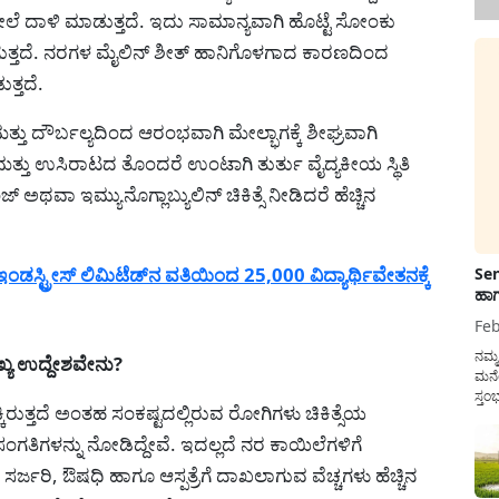
 ದಾಳಿ ಮಾಡುತ್ತದೆ. ಇದು ಸಾಮಾನ್ಯವಾಗಿ ಹೊಟ್ಟೆ ಸೋಂಕು
ತದೆ. ನರಗಳ ಮೈಲಿನ್ ಶೀತ್ ಹಾನಿಗೊಳಗಾದ ಕಾರಣದಿಂದ
ತ್ತದೆ.
್ತು ದೌರ್ಬಲ್ಯದಿಂದ ಆರಂಭವಾಗಿ ಮೇಲ್ಭಾಗಕ್ಕೆ ಶೀಘ್ರವಾಗಿ
ಮತ್ತು ಉಸಿರಾಟದ ತೊಂದರೆ ಉಂಟಾಗಿ ತುರ್ತು ವೈದ್ಯಕೀಯ ಸ್ಥಿತಿ
 ಅಥವಾ ಇಮ್ಯುನೊಗ್ಲಾಬ್ಯುಲಿನ್ ಚಿಕಿತ್ಸೆ ನೀಡಿದರೆ ಹೆಚ್ಚಿನ
ಡಸ್ಟ್ರೀಸ್ ಲಿಮಿಟೆಡ್‌ನ ವತಿಯಿಂದ 25,000 ವಿದ್ಯಾರ್ಥಿವೇತನಕ್ಕೆ
Sen
ಹಾಗ
Feb
ನಮ್
ಯ ಉದ್ದೇಶವೇನು?
ಮನೆ
ಸ್ತಂ
ಿರುತ್ತದೆ ಅಂತಹ ಸಂಕಷ್ಟದಲ್ಲಿರುವ ರೋಗಿಗಳು ಚಿಕಿತ್ಸೆಯ
ದುಡ
ನೆಮ್
ತಿಗಳನ್ನು ನೋಡಿದ್ದೇವೆ. ಇದಲ್ಲದೆ ನರ ಕಾಯಿಲೆಗಳಿಗೆ
ಸರ್ಕ
ಜರಿ, ಔಷಧಿ ಹಾಗೂ ಆಸ್ಪತ್ರೆಗೆ ದಾಖಲಾಗುವ ವೆಚ್ಚಗಳು ಹೆಚ್ಚಿನ