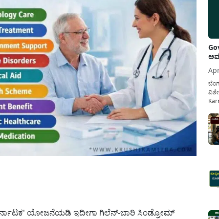
Gov
ಅವಧ
Apr
ಬೆಂಗ
ವಿಶೇ
Karn
ನೌಕ
ಸರ್ಕ
ಕಲ್ಯ
pp
ರ್ನಾಟಕ' ಯೋಜನೆಯಡಿ ಇದೀಗಾ ಗಿಲೆನ್-ಬಾರಿ ಸಿಂಡ್ರೋಮ್