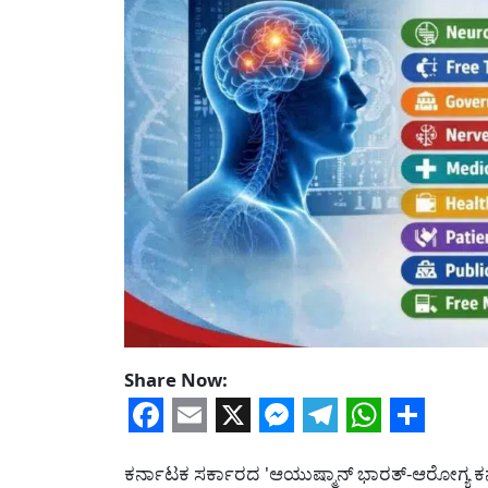
Share Now:
Facebook
Email
X
Messenger
Telegram
WhatsA
Share
ಕರ್ನಾಟಕ ಸರ್ಕಾರದ 'ಆಯುಷ್ಮಾನ್ ಭಾರತ್-ಆರೋಗ್ಯ ಕ