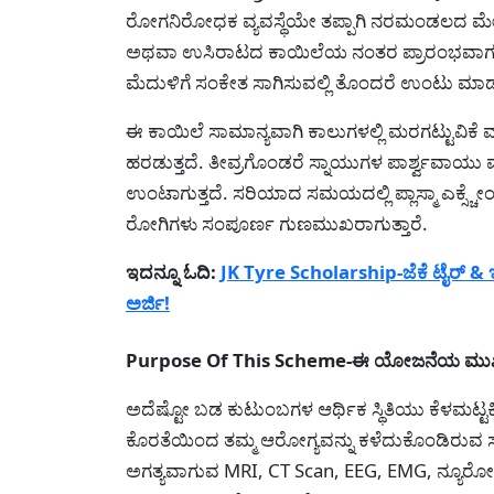
ರೋಗನಿರೋಧಕ ವ್ಯವಸ್ಥೆಯೇ ತಪ್ಪಾಗಿ ನರಮಂಡಲದ ಮೇಲೆ
ಅಥವಾ ಉಸಿರಾಟದ ಕಾಯಿಲೆಯ ನಂತರ ಪ್ರಾರಂಭವಾಗುತ್
ಮೆದುಳಿಗೆ ಸಂಕೇತ ಸಾಗಿಸುವಲ್ಲಿ ತೊಂದರೆ ಉಂಟು ಮಾಡು
ಈ ಕಾಯಿಲೆ ಸಾಮಾನ್ಯವಾಗಿ ಕಾಲುಗಳಲ್ಲಿ ಮರಗಟ್ಟುವಿಕೆ ಮತ
ಹರಡುತ್ತದೆ. ತೀವ್ರಗೊಂಡರೆ ಸ್ನಾಯುಗಳ ಪಾರ್ಶ್ವವಾಯು 
ಉಂಟಾಗುತ್ತದೆ. ಸರಿಯಾದ ಸಮಯದಲ್ಲಿ ಪ್ಲಾಸ್ಮಾ ಎಕ್ಸ್ಚೇಂಜ್
ರೋಗಿಗಳು ಸಂಪೂರ್ಣ ಗುಣಮುಖರಾಗುತ್ತಾರೆ.
ಇದನ್ನೂ ಓದಿ:
JK Tyre Scholarship-ಜೆಕೆ ಟೈರ್ & ಇಂ
ಅರ್ಜಿ!
Purpose Of This Scheme-ಈ ಯೋಜನೆಯ ಮುಖ್
ಅದೆಷ್ಟೋ ಬಡ ಕುಟುಂಬಗಳ ಆರ್ಥಿಕ ಸ್ಥಿತಿಯು ಕೆಳಮಟ್ಟಕ್ಕ
ಕೊರತೆಯಿಂದ ತಮ್ಮ ಆರೋಗ್ಯವನ್ನು ಕಳೆದುಕೊಂಡಿರುವ ಸಂಗ
ಅಗತ್ಯವಾಗುವ MRI, CT Scan, EEG, EMG, ನ್ಯೂರೋ ಸರ್