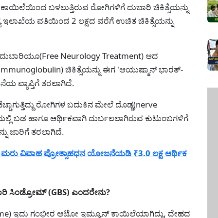
ಲೆಯಿಂದ ಬಳಲುತ್ತಿರುವ ರೋಗಿಗಳಿಗೆ ದುಬಾರಿ ಚಿಕಿತ್ಸೆಯನ್ನು
ಾಖೆಯ ವತಿಯಿಂದ 2 ಲಕ್ಷದ ವರೆಗೆ ಉಚಿತ ಚಿಕಿತ್ಸೆಯನ್ನು
್ತು ದುಬಾರಿಯೂ(Free Neurology Treatment) ಆದ
s Immunoglobulin) ಚಿಕಿತ್ಸೆಯನ್ನು ಈಗ 'ಆಯುಷ್ಮಾನ್ ಭಾರತ್-
ವ್ಯಾಪ್ತಿಗೆ ತರಲಾಗಿದೆ.
ಚ್ಚಾಗುತ್ತಿದ್ದು ರೋಗಿಗಳ ಬದುಕಿನ ಮೇಲೆ ದೊಡ್ಡ(nerve
ೆಯಲ್ಲಿ ಬಡ ಹಾಗೂ ಆರ್ಥಿಕವಾಗಿ ದುರ್ಬಲಲಾಗಿರುವ ಕುಟುಂಬಗಳಿಗೆ
 ಜಾರಿಗೆ ತರಲಾಗಿದೆ.
ಮರು ವಿವಾಹ ಪ್ರೋತ್ಸಾಹಧನ ಯೋಜನೆಯಡಿ ₹3.0 ಲಕ್ಷ ಆರ್ಥಿಕ
ಾರಿ ಸಿಂಡ್ರೋಮ್ (GBS) ಎಂದರೇನು?
drome) ಇದು ಗಂಭೀರ ಆಟೋ ಇಮ್ಯೂನ್ ಕಾಯಿಲೆಯಾಗಿದ್ದು, ದೇಹದ