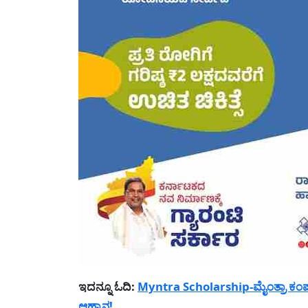
ಇದನ್ನೂ ಓದಿ:
Myntra Scholarship-ಮೈಂತ್ರಾ ಕಂಪ
ಆಹ್ವಾನ!