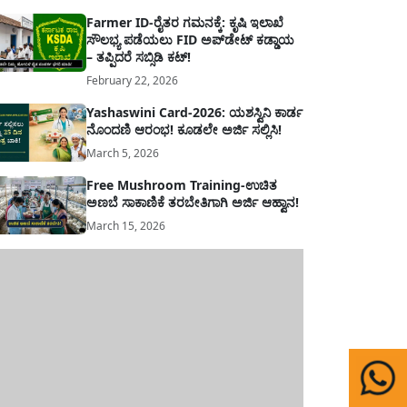
Farmer ID-ರೈತರ ಗಮನಕ್ಕೆ: ಕೃಷಿ ಇಲಾಖೆ
ಸೌಲಭ್ಯ ಪಡೆಯಲು FID ಅಪ್‌ಡೇಟ್ ಕಡ್ಡಾಯ
– ತಪ್ಪಿದರೆ ಸಬ್ಸಿಡಿ ಕಟ್!
February 22, 2026
Yashaswini Card-2026: ಯಶಸ್ವಿನಿ ಕಾರ್ಡ
ನೊಂದಣಿ ಆರಂಭ! ಕೂಡಲೇ ಅರ್ಜಿ ಸಲ್ಲಿಸಿ!
March 5, 2026
Free Mushroom Training-ಉಚಿತ
ಅಣಬೆ ಸಾಕಾಣಿಕೆ ತರಬೇತಿಗಾಗಿ ಅರ್ಜಿ ಆಹ್ವಾನ!
March 15, 2026