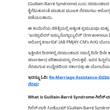
(Guillain-Barré Syndrome) ಎಂಬ ನರಮಂಡಲದ ಕಾಯಿ
ಕೈಗೆಟುಕುವಂತೆ ಮಾಡುವ ಮೂಲಕ ನೆರವಾಗಲು ಆರೋಗ್ಯ ಇಲ
ಪಡೆಯಬಹುದು.
ಈ ಕಾಯಿಲೆಯ ಚಿಕಿತ್ಸೆಯಲ್ಲಿ ಅತ್ಯಂತ ಪ್ರಮುಖವೂ ಮತ
'ಇಂಟ್ರಾವೆನಸ್ ಇಮ್ಯುನೊಗ್ಲಾಬ್ಯುಲಿನ್' (Intravenou
ಆರೋಗ್ಯ ಕರ್ನಾಟಕ' (AB PMJAY-CM's ArK) ಯೋಜನೆಯ 
ಇತ್ತೀಚಿನ ದಿನಗಳಲ್ಲಿ ನರಮಂಡಲದ ಸಮಸ್ಯೆ ದಿನೇ ದಿನೇ ಹೆ
disorders) ಪರಿಣಾಮವನ್ನು ಬೀರುತ್ತವೆ. ಇದರ ಹಿನ್ನಲ
ನೆರವಾಗುವ ಉದ್ದೇಶದಿಂದ ಸರ್ಕಾರವು ಈ ಯೋಜನೆಯನ್ನು
ಇದನ್ನೂ ಓದಿ:
Re-Marriage Assistance-ವಿಧವಾ 
ನೆರವು!
What is Guillain-Barré Syndrome-ಗಿಲೆನ್-ಬ
ಗಿಲೆನ್-ಬಾರಿ ಸಿಂಡ್ರೋಮ್ (Guillain-Barré Syn