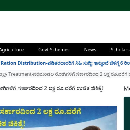
Agriculture
Govt Schemes
News
Scholars
 Distribution-ಪಡಿತರದಾರರಿಗೆ ಸಿಹಿ ಸುದ್ದಿ: ಇನ್ಮುಂದೆ ಬೆಳಿಗ್ಗೆ 6 ರಿಂದ ರಾ
gy Treatment-ನರಮಂಡಲ ರೋಗಿಗಳಿಗೆ ಸರ್ಕಾರದಿಂದ 2 ಲಕ್ಷ ರೂ.ವರೆಗೆ ಉಚಿ
ೆ ಸರ್ಕಾರದಿಂದ 2 ಲಕ್ಷ ರೂ.ವರೆಗೆ ಉಚಿತ ಚಿಕಿತ್ಸೆ!
Mo