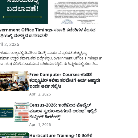
ernment Office Timings-ಸರ್ಕಾರಿ ಕಚೇರಿಗಳ ಕೆಲಸದ
ಿಯಲ್ಲಿ ಮಹತ್ವದ ಬದಲಾವಣೆ!
il 2, 2026
ಳೂರು: ರಾಜ್ಯದಲ್ಲಿ ದಿನದಿಂದ ದಿನಕ್ಕೆ ಸೂರ್ಯನ ಪ್ರಖರತೆ ಹೆಚ್ಚುತ್ತಿದ್ದು,
ಷವಾಗಿ ಉತ್ತರ ಕರ್ನಾಟಕದ ಜಿಲ್ಲೆಗಳಲ್ಲಿ(Government Office Timings In
ataka) ಬಿಸಿಲಿನ ತಾಪಮಾನ ಏರಿಕೆಯಾಗುತ್ತಿದೆ. ಈ ಹಿನ್ನೆಲೆಯಲ್ಲಿ ಸರ್ಕಾರಿ
ರರ ಹಿತದೃಷ್ಟಿಯಿಂದ ಹಾಗೂ ಸಾರ್ವಜನಿಕರ ಅನುಕೂಲಕ್ಕಾಗಿ ಕರ್ನಾಟಕ
Free Computer Courses-ಉಚಿತ
ಾರವು ಮಹತ್ವದ ನಿರ್ಧಾರವೊಂದನ್ನು ಕೈಗೊಂಡಿದೆ. ಕಿತ್ತೂರು ಕರ್ನಾಟಕ ಮತ್ತು
ಕಂಪ್ಯೂಟರ್ ಕಲಿಕಾ ತರಬೇತಿಗೆ ಅರ್ಜಿ ಆಹ್ವಾನ!
ಾಣ ಕರ್ನಾಟಕದ ಒಟ್ಟು 9 ಜಿಲ್ಲೆಗಳಲ್ಲಿ ಏಪ್ರಿಲ್...
ಇಂದೇ ಅರ್ಜಿ ಸಲ್ಲಿಸಿ!
April 2, 2026
Census-2026: ಇಂದಿನಿಂದ ಮೊಬೈಲ್
ಮೂಲಕ ಸ್ವಯಂ-ಜನಗಣತಿ ಆರಂಭ! ಇಲ್ಲಿದೆ
ಕಂಪ್ಲೀಟ್ ಡೀಟೇಲ್ಸ್!
April 1, 2026
Horticulture Training-10 ತಿಂಗಳ