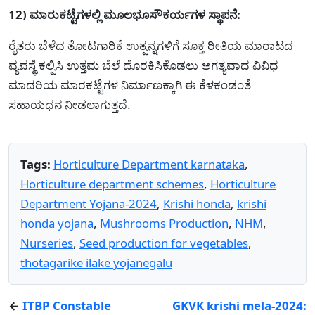
12) ಮಾರುಕಟ್ಟೆಗಳಲ್ಲಿ ಮೂಲಭೂಸೌಕರ್ಯಗಳ ಸ್ಥಾಪನೆ:
ರೈತರು ಬೆಳೆದ ತೋಟಗಾರಿಕೆ ಉತ್ಪನ್ನಗಳಿಗೆ ಸೂಕ್ತ ರೀತಿಯ ಮಾರಾಟದ
ವ್ಯವಸ್ಥೆ ಕಲ್ಪಿಸಿ ಉತ್ತಮ ಬೆಲೆ ದೊರಕಿಸಿಕೊಡಲು ಅಗತ್ಯವಾದ ವಿವಿಧ
ಮಾದರಿಯ ಮಾರಕಟ್ಟೆಗಳ ನಿರ್ಮಾಣಕ್ಕಾಗಿ ಈ ಕೆಳಕಂಡಂತೆ
ಸಹಾಯಧನ ನೀಡಲಾಗುತ್ತದೆ.
Tags:
Horticulture Department karnataka
,
Horticulture department schemes
,
Horticulture
Department Yojana-2024
,
Krishi honda
,
krishi
honda yojana
,
Mushrooms Production
,
NHM
,
Nurseries
,
Seed production for vegetables
,
thotagarike ilake yojanegalu
←
ITBP Constable
GKVK krishi mela-2024: