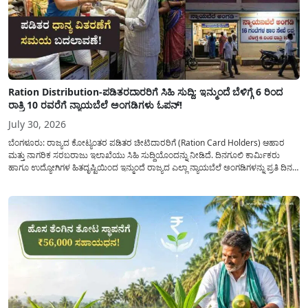
Ration Distribution-ಪಡಿತರದಾರರಿಗೆ ಸಿಹಿ ಸುದ್ದಿ: ಇನ್ಮುಂದೆ ಬೆಳಿಗ್ಗೆ 6 ರಿಂದ
ರಾತ್ರಿ 10 ರವರೆಗೆ ನ್ಯಾಯಬೆಲೆ ಅಂಗಡಿಗಳು ಓಪನ್!
July 30, 2026
ಬೆಂಗಳೂರು: ರಾಜ್ಯದ ಕೋಟ್ಯಂತರ ಪಡಿತರ ಚೀಟಿದಾರರಿಗೆ (Ration Card Holders) ಆಹಾರ
ಮತ್ತು ನಾಗರಿಕ ಸರಬರಾಜು ಇಲಾಖೆಯು ಸಿಹಿ ಸುದ್ದಿಯೊಂದನ್ನು ನೀಡಿದೆ. ದಿನಗೂಲಿ ಕಾರ್ಮಿಕರು
ಹಾಗೂ ಉದ್ಯೋಗಿಗಳ ಹಿತದೃಷ್ಟಿಯಿಂದ ಇನ್ಮುಂದೆ ರಾಜ್ಯದ ಎಲ್ಲಾ ನ್ಯಾಯಬೆಲೆ ಅಂಗಡಿಗಳನ್ನು ಪ್ರತಿ ದಿನ
ಬೆಳಿಗ್ಗೆ 6:00 ಗಂಟೆಯಿಂದ ರಾತ್ರಿ 10:00 ಗಂಟೆಯವರೆಗೆ ಕಡ್ಡಾಯವಾಗಿ ತೆರೆದಿಟ್ಟು ಪಡಿತರ ಧಾನ್ಯ
ವಿತರಿಸುವಂತೆ ಇಲಾಖೆಯ...