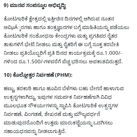
9) ಮಾನವ ಸಂಪನ್ಮೂಲ ಅಭಿವೃದ್ಧಿ:
ತೋಟಗಾರಿಕೆ ಕ್ಷೇತ್ರದಲ್ಲಿ ಇತ್ತೀಚಿನ ದಿನಗಳಲ್ಲಿ ಆಗಿರುವ ನೂತನ
ಆವಿμÁ್ಕರಗಳು ಹಾಗೂ ತಂತ್ರಜ್ಞಾನಗಳ ಬಗ್ಗೆ ಮಾಹಿತಿಯನ್ನು ಪಡೆಯಲು
ತೋಟಗಾರಿಕೆ ಸಂಶೋಧನಾ ಕೇಂದ್ರಗಳು ಮತ್ತು ಪ್ರಗತಿಪರ ರೈತರ
ತಾಕುಗಳಿಗೆ ಭೇಟಿ ನೀಡಲು ಮತ್ತು ರೈತರಿಗೆ ಈ ಬಗ್ಗೆ ಸೂಕ್ತ ತರಬೇತಿ
ನೀಡಲು ಪ್ರತಿಯೊಬ್ಬರಿಗೆ ಪ್ರತಿ ದಿನದ ಕಾರ್ಯಕ್ರಮಕ್ಕೆ ರೂ.1.000/-
ಗಳಿಂದ ರೂ.1.500/-ಗಳವರೆಗೆ ವೆಚ್ಚ ಭರಿಸಲು ಅವಕಾಶವಿರುತ್ತದೆ.
10) ಕೊಲ್ಲೋತ್ತರ ನಿರ್ವಹಣೆ (PHM):
ಹಣ್ಣು, ತರಕಾರಿ ಹಾಗೂ ಹೂವಿನ ಬೆಳೆಗಳು ಬಹು ಬೇಗನೆ ಹಾಳಾಗುವ
ಉತ್ಪನ್ನಗಳಾಗಿದ್ದು, ಇವುಗಳ ಸಮರ್ಪಕ ನಿರ್ವಹಣೆಗಾಗಿ ವಿವಿಧ
ಮೂಲಭೂತ ಸೌಕರ್ಯಗಳನ್ನು ಸ್ಥಾಪಿಸಿ ತೋಟಗಾರಿಕೆ ಉತ್ಪನ್ನಗಳ
ನಿರ್ವಹಣೆ, ವಿಂಗಡಣೆ, ಶೇಖರಣೆ ಮತ್ತು ಮೌಲ್ಯವರ್ಧನೆ
ಮಾಡುವುದರೊಂದಿಗೆ ಉತ್ತಮ ಮಾರುಕಟ್ಟೆಯನ್ನು ಒದಗಿಸಲು
ಸಹಾಯಧನವನ್ನು ನೀಡಲಾಗುತ್ತಿದೆ.