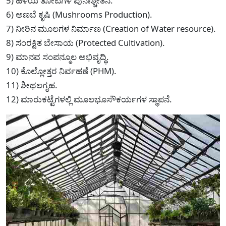
5) ಹಳೆಯ ತೋಟಗಳ ಪುನಃಶ್ಚೇತನ.
6) ಅಣಬೆ ಕೃಷಿ (Mushrooms Production).
7) ನೀರಿನ ಮೂಲಗಳ ನಿರ್ಮಾಣ (Creation of Water resource).
8) ಸಂರಕ್ಷಿತ ಬೇಸಾಯ (Protected Cultivation).
9) ಮಾನವ ಸಂಪನ್ಮೂಲ ಅಭಿವೃದ್ಧಿ.
10) ಕೊಲ್ಲೋತ್ತರ ನಿರ್ವಹಣೆ (PHM).
11) ಶೀಥಲಗೃಹ.
12) ಮಾರುಕಟ್ಟೆಗಳಲ್ಲಿ ಮೂಲಭೂಸೌಕರ್ಯಗಳ ಸ್ಥಾಪನೆ.