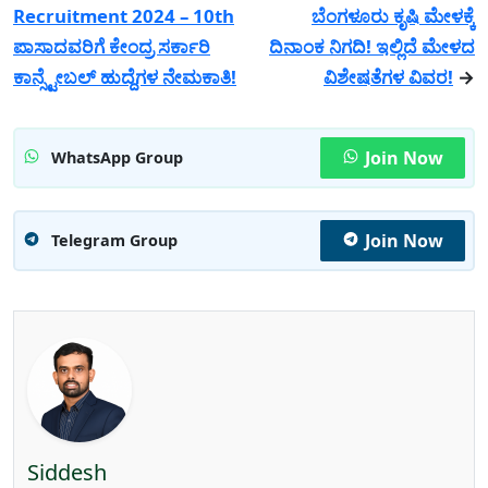
Recruitment 2024 – 10th
ಬೆಂಗಳೂರು ಕೃಷಿ ಮೇಳಕ್ಕೆ
ಪಾಸಾದವರಿಗೆ ಕೇಂದ್ರ ಸರ್ಕಾರಿ
ದಿನಾಂಕ ನಿಗದಿ! ಇಲ್ಲಿದೆ ಮೇಳದ
ಕಾನ್ಸ್ಟೇಬಲ್ ಹುದ್ದೆಗಳ ನೇಮಕಾತಿ!
ವಿಶೇಷತೆಗಳ ವಿವರ!
→
Join Now
WhatsApp Group
Join Now
Telegram Group
Siddesh