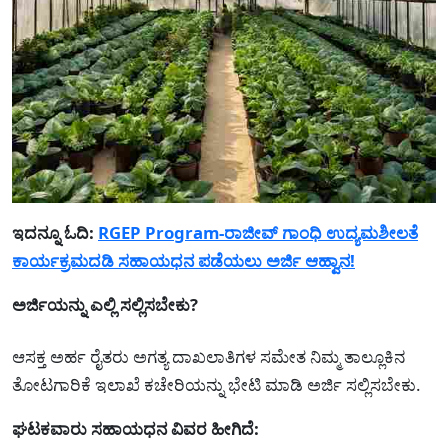
ಇದನ್ನೂ ಓದಿ:
RGEP Program-ರಾಜೀವ್ ಗಾಂಧಿ ಉದ್ಯಮಶೀಲತೆ
ಕಾರ್ಯಕ್ರಮದಡಿ ಸಹಾಯಧನ ಪಡೆಯಲು ಅರ್ಜಿ ಆಹ್ವಾನ!
ಅರ್ಜಿಯನ್ನು ಎಲ್ಲಿ ಸಲ್ಲಿಸಬೇಕು?
ಆಸಕ್ತ ಅರ್ಹ ರೈತರು ಅಗತ್ಯ ದಾಖಲಾತಿಗಳ ಸಮೇತ ನಿಮ್ಮ ತಾಲ್ಲೂಕಿನ
ತೋಟಗಾರಿಕೆ ಇಲಾಖೆ ಕಚೇರಿಯನ್ನು ಭೇಟಿ ಮಾಡಿ ಅರ್ಜಿ ಸಲ್ಲಿಸಬೇಕು.
ಘಟಕವಾರು ಸಹಾಯಧನ ವಿವರ ಹೀಗಿದೆ: