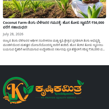
Coconut Farm-ತೆಂಗು ಬೆಳೆಗಾರರ ಗಮನಕ್ಕೆ: ಹೊಸ ತೋಟ ಸ್ಥಾಪನೆಗೆ ₹56,000
ವರೆಗೆ ಸಹಾಯಧನ!
July 28, 2026
ರಾಜ್ಯದ ತೆಂಗು ಬೆಳೆಗಾರರ ಆರ್ಥಿಕ ಸಬಲೀಕರಣ ಮತ್ತು ಕೃಷಿ ಕ್ಷೇತ್ರದ ಪ್ರಗತಿಗಾಗಿ ತೆಂಗು ಅಭಿವೃದ್ದಿ
ಮಂಡಳಿಯಿಂದ ಮಹತ್ವದ ಯೋಜನೆಯೊಂದನ್ನು ಜಾರಿಗೆ ತಂದಿದೆ. ಹೊಸ ತೆಂಗಿನ ತೋಟ ಸ್ಥಾಪಿಸಲು
ಬಯಸುವ ರೈತರಿಗೆ ಆಸರೆಯಾಗುವ ಉದ್ದೇಶದಿಂದ ಸರ್ಕಾರವು ಪ್ರತಿ ಹೆಕ್ಟೇರ್‌ಗೆ ಗರಿಷ್ಠ ₹56,000 ವರೆಗೆ
ಧನಸಹಾಯ ಪಡೆಯಲು ಅರ್ಜಿಯನ್ನು ಆಹ್ವಾನಿಸಿದೆ. ತೆಂಗು ಅಭಿವೃದ್ದಿ ಮಂಡಳಿಯ ಯೋಜನೆ
ಅಡಿಯಲ್ಲಿ ನೀಡಲಾಗುವ...