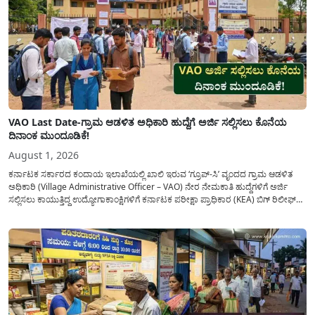
VAO Last Date-ಗ್ರಾಮ ಆಡಳಿತ ಅಧಿಕಾರಿ ಹುದ್ದೆಗೆ ಅರ್ಜಿ ಸಲ್ಲಿಸಲು ಕೊನೆಯ
ದಿನಾಂಕ ಮುಂದೂಡಿಕೆ!
August 1, 2026
ಕರ್ನಾಟಕ ಸರ್ಕಾರದ ಕಂದಾಯ ಇಲಾಖೆಯಲ್ಲಿ ಖಾಲಿ ಇರುವ ‘ಗ್ರೂಪ್-ಸಿ’ ವೃಂದದ ಗ್ರಾಮ ಆಡಳಿತ
ಅಧಿಕಾರಿ (Village Administrative Officer – VAO) ನೇರ ನೇಮಕಾತಿ ಹುದ್ದೆಗಳಿಗೆ ಅರ್ಜಿ
ಸಲ್ಲಿಸಲು ಕಾಯುತ್ತಿದ್ದ ಉದ್ಯೋಗಾಕಾಂಕ್ಷಿಗಳಿಗೆ ಕರ್ನಾಟಕ ಪರೀಕ್ಷಾ ಪ್ರಾಧಿಕಾರ (KEA) ಬಿಗ್ ರಿಲೀಫ್
ನೀಡಿದೆ. ಅರ್ಜಿ ಸಲ್ಲಿಕೆಯ ಅವಧಿಯನ್ನು ವಿಸ್ತರಿಸಿ ಅಧಿಕೃತ ಪ್ರಕಟಣೆ ಹೊರಡಿಸಿದ್ದು, ಇದುವರೆಗೆ ಅರ್ಜಿ
ಸಲ್ಲಿಸಲು...