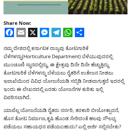
Share Now:
Facebook
Email
X
Messenger
Telegram
WhatsApp
Share
ನಮ್ಮ ದೇಶದಲ್ಲಿ ಕರ್ನಾಟಕ ರಾಜ್ಯವು ತೋಟಗಾರಿಕೆ
ಬೆಳೆಗಳನ್ನು(Horticulture Department) ಬೆಳೆಯುವುದರಲ್ಲಿ
ಮುಂಚೂಣಿ ಸ್ಥಾನದಲ್ಲಿದ್ದು, ಈ ಕ್ಷೇತ್ರವು ದಿನೇ ದಿನೇ ಹೆಚ್ಚುತ್ತಿದ್ದು
ತೋಟಗಾರಿಕೆ ಬೆಳೆಗಳನ್ನು ಬೆಳೆಯಲು ರೈತರಿಗೆ ಉತೇಜನ ನೀಡಲು
ಇಲಾಖೆಯಿಂದ ವಿವಿಧ ಯೋಜನೆಯಡಿ ಸಬ್ಸಿಡಿ ನೀಡಲಾಗುತ್ತದೆ ಇದರಲ್ಲಿ
ಇಂದು ಈ ಲೇಖನದಲ್ಲಿ ಎರಡು ಯೋಜನೆಗಳ ಕುರಿತು ಇಲ್ಲಿ
ವಿವರಿಸಲಾಗಿದೆ.
ಯಾವೆಲ್ಲ ಯೋಜನೆಯಡಿ ರೈತರು ನರ್ಸರಿ, ತರಕಾರಿ ಬೀಜೋತ್ಪಾದನೆ,
ಹೊಸ ತೋಟ ನಿರ್ಮಾಣ,ಕೃಷಿ ಹೊಂಡ ಸೇರಿದಂತೆ ಹಲವು ಸೌಲಭ್ಯ
ಪಡೆಯಲು ಸಹಾಯಧನ ಪಡೆಯಬಹುದು? ಎಲ್ಲಿ ಅರ್ಜಿ ಸಲ್ಲಿಸಬೇಕು?