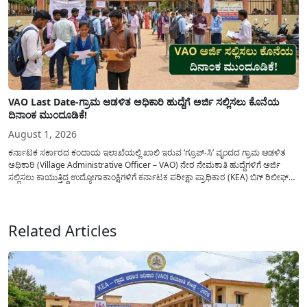
VAO Last Date-ಗ್ರಾಮ ಆಡಳಿತ ಅಧಿಕಾರಿ ಹುದ್ದೆಗೆ ಅರ್ಜಿ ಸಲ್ಲಿಸಲು ಕೊನೆಯ
ದಿನಾಂಕ ಮುಂದೂಡಿಕೆ!
August 1, 2026
ಕರ್ನಾಟಕ ಸರ್ಕಾರದ ಕಂದಾಯ ಇಲಾಖೆಯಲ್ಲಿ ಖಾಲಿ ಇರುವ ‘ಗ್ರೂಪ್-ಸಿ’ ವೃಂದದ ಗ್ರಾಮ ಆಡಳಿತ
ಅಧಿಕಾರಿ (Village Administrative Officer – VAO) ನೇರ ನೇಮಕಾತಿ ಹುದ್ದೆಗಳಿಗೆ ಅರ್ಜಿ
ಸಲ್ಲಿಸಲು ಕಾಯುತ್ತಿದ್ದ ಉದ್ಯೋಗಾಕಾಂಕ್ಷಿಗಳಿಗೆ ಕರ್ನಾಟಕ ಪರೀಕ್ಷಾ ಪ್ರಾಧಿಕಾರ (KEA) ಬಿಗ್ ರಿಲೀಫ್
ನೀಡಿದೆ. ಅರ್ಜಿ ಸಲ್ಲಿಕೆಯ ಅವಧಿಯನ್ನು ವಿಸ್ತರಿಸಿ ಅಧಿಕೃತ ಪ್ರಕಟಣೆ ಹೊರಡಿಸಿದ್ದು, ಇದುವರೆಗೆ ಅರ್ಜಿ
ಸಲ್ಲಿಸಲು...
Related Articles