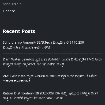
Scholarship
Finance
Recent Posts
Scholorship Amount-BE/B.Tech ವಿದ್ಯಾರ್ಥಿಗಳಿಗೆ ₹70,250
ವಿದ್ಯಾರ್ಥಿವೇತನ! ಇಂದೇ ಅರ್ಜಿ ಸಲ್ಲಿಸಿ!
Dam Water Level-ರಾಜ್ಯದ ಜಲಾಶಯಗಳಿಗೆ ಒಂದೇ ದಿನದಲ್ಲಿ 34 TMC ನೀರು
ಸಂಗ್ರಹ! ಇಲ್ಲಿದೆ ಡ್ಯಾಂವಾರು ಇಂದಿನ ನೀರಿನ ಮಟ್ಟ!
VAO Last Date-ಗ್ರಾಮ ಆಡಳಿತ ಅಧಿಕಾರಿ ಹುದ್ದೆಗೆ ಅರ್ಜಿ ಸಲ್ಲಿಸಲು ಕೊನೆಯ
ದಿನಾಂಕ ಮುಂದೂಡಿಕೆ!
Ration Distribution-ಪಡಿತರದಾರರಿಗೆ ಸಿಹಿ ಸುದ್ದಿ: ಇನ್ಮುಂದೆ ಬೆಳಿಗ್ಗೆ 6 ರಿಂದ
ರಾತ್ರಿ 10 ರವರೆಗೆ ನ್ಯಾಯಬೆಲೆ ಅಂಗಡಿಗಳು ಓಪನ್!