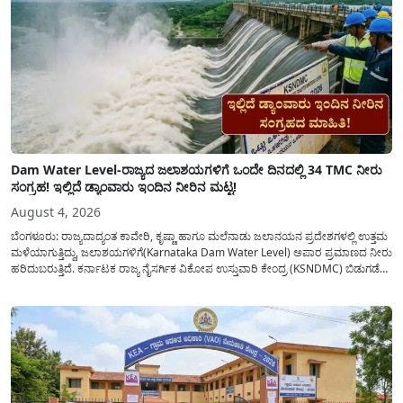
Dam Water Level-ರಾಜ್ಯದ ಜಲಾಶಯಗಳಿಗೆ ಒಂದೇ ದಿನದಲ್ಲಿ 34 TMC ನೀರು
ಸಂಗ್ರಹ! ಇಲ್ಲಿದೆ ಡ್ಯಾಂವಾರು ಇಂದಿನ ನೀರಿನ ಮಟ್ಟ!
August 4, 2026
ಬೆಂಗಳೂರು: ರಾಜ್ಯದಾದ್ಯಂತ ಕಾವೇರಿ, ಕೃಷ್ಣಾ ಹಾಗೂ ಮಲೆನಾಡು ಜಲಾನಯನ ಪ್ರದೇಶಗಳಲ್ಲಿ ಉತ್ತಮ
ಮಳೆಯಾಗುತ್ತಿದ್ದು, ಜಲಾಶಯಗಳಿಗೆ(Karnataka Dam Water Level) ಅಪಾರ ಪ್ರಮಾಣದ ನೀರು
ಹರಿದುಬರುತ್ತಿದೆ. ಕರ್ನಾಟಕ ರಾಜ್ಯ ನೈಸರ್ಗಿಕ ವಿಕೋಪ ಉಸ್ತುವಾರಿ ಕೇಂದ್ರ (KSNDMC) ಬಿಡುಗಡೆ
ಮಾಡಿರುವ ಆಗಸ್ಟ್ 04, 2026ರ ವರದಿಯಂತೆ, ರಾಜ್ಯದ ಪ್ರಮುಖ 14 ಜಲಾಶಯಗಳಿಗೆ ಒಂದೇ
ದಿನದಲ್ಲಿ ಬರೋಬ್ಬರಿ 34.8 TMC...