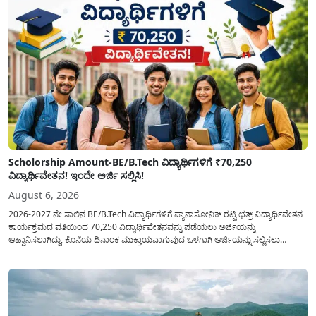
Scholorship Amount-BE/B.Tech ವಿದ್ಯಾರ್ಥಿಗಳಿಗೆ ₹70,250
ವಿದ್ಯಾರ್ಥಿವೇತನ! ಇಂದೇ ಅರ್ಜಿ ಸಲ್ಲಿಸಿ!
August 6, 2026
2026-2027 ನೇ ಸಾಲಿನ BE/B.Tech ವಿದ್ಯಾರ್ಥಿಗಳಿಗೆ ಪ್ಯಾನಾಸೋನಿಕ್ ರಟ್ಟಿ ಛತ್ರ್ ವಿದ್ಯಾರ್ಥಿವೇತನ
ಕಾರ್ಯಕ್ರಮದ ವತಿಯಿಂದ 70,250 ವಿದ್ಯಾರ್ಥಿವೇತನವನ್ನು ಪಡೆಯಲು ಅರ್ಜಿಯನ್ನು
ಆಹ್ವಾನಿಸಲಾಗಿದ್ದು, ಕೊನೆಯ ದಿನಾಂಕ ಮುಕ್ತಾಯವಾಗುವುದ ಒಳಗಾಗಿ ಅರ್ಜಿಯನ್ನು ಸಲ್ಲಿಸಲು
ಕೋರಿದೆ. ಆರ್ಥಿಕವಾಗಿ ಹಿಂದುಳಿದ ಹಾಗೂ ಬಡ ಕುಟುಂಬ ವರ್ಗದ ವಿದ್ಯಾರ್ಥಿಗಳು ಅವರ ಮುಂದಿನ
ಶಿಕ್ಷಣವನ್ನು ಮುಂದುವರಿಸಲು ಯಾವುದೇ ಅಡಚಣೆಯಾಗದಂತೆ ನೋಡಿಕೊಳ್ಳಲು ಈ ಯೋಜನೆಯನ್ನು
ಜಾರಿಗೆ...