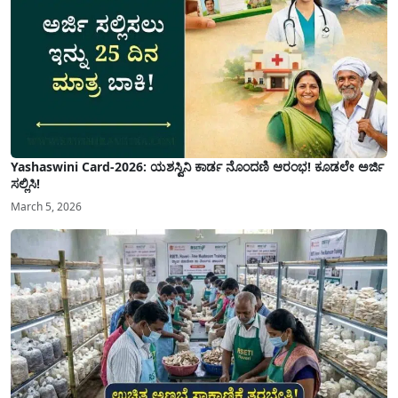
Yashaswini Card-2026: ಯಶಸ್ವಿನಿ ಕಾರ್ಡ ನೊಂದಣಿ ಆರಂಭ! ಕೂಡಲೇ ಅರ್ಜಿ
ಸಲ್ಲಿಸಿ!
March 5, 2026