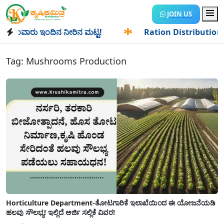
JOIN US
ಾಂವಾರು ಇಂದಿನ ನೀರಿನ ಮಟ್ಟ!
✱
Ration Distribution-ಪಡಿತರದಾರ
Tag:
Mushrooms Production
Horticulture Department-ತೋಟಗಾರಿಕೆ ಇಲಾಖೆಯಿಂದ ಈ ಯೋಜನೆಯಡಿ
ಹಲವು ಸೌಲಭ್ಯ! ಇಲ್ಲಿದೆ ಅರ್ಜಿ ಸಲ್ಲಿಕೆ ವಿವರ!