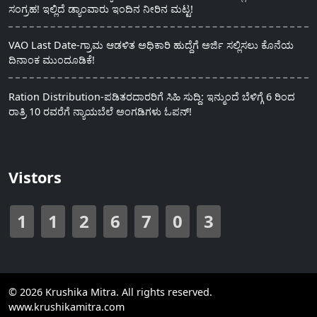
ಸಂಗ್ರಹ! ಇಲ್ಲಿದೆ ಡ್ಯಾಂವಾರು ಇಂದಿನ ನೀರಿನ ಮಟ್ಟ!
VAO Last Date-ಗ್ರಾಮ ಆಡಳಿತ ಅಧಿಕಾರಿ ಹುದ್ದೆಗೆ ಅರ್ಜಿ ಸಲ್ಲಿಸಲು ಕೊನೆಯ
ದಿನಾಂಕ ಮುಂದೂಡಿಕೆ!
Ration Distribution-ಪಡಿತರದಾರರಿಗೆ ಸಿಹಿ ಸುದ್ದಿ: ಇನ್ಮುಂದೆ ಬೆಳಿಗ್ಗೆ 6 ರಿಂದ
ರಾತ್ರಿ 10 ರವರೆಗೆ ನ್ಯಾಯಬೆಲೆ ಅಂಗಡಿಗಳು ಓಪನ್!
Vistors
1
1
2
6
7
0
3
© 2026 Krushika Mitra. All rights reserved.
www.krushikamitra.com