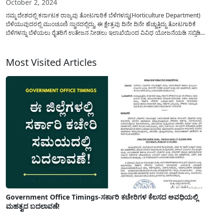
October 2, 2024
ನಮ್ಮ ದೇಶದಲ್ಲಿ ಕರ್ನಾಟಕ ರಾಜ್ಯವು ತೋಟಗಾರಿಕೆ ಬೆಳೆಗಳನ್ನು(Horticulture Department)
ಬೆಳೆಯುವುದರಲ್ಲಿ ಮುಂಚೂಣಿ ಸ್ಥಾನದಲ್ಲಿದ್ದು, ಈ ಕ್ಷೇತ್ರವು ದಿನೇ ದಿನೇ ಹೆಚ್ಚುತ್ತಿದ್ದು ತೋಟಗಾರಿಕೆ
ಬೆಳೆಗಳನ್ನು ಬೆಳೆಯಲು ರೈತರಿಗೆ ಉತೇಜನ ನೀಡಲು ಇಲಾಖೆಯಿಂದ ವಿವಿಧ ಯೋಜನೆಯಡಿ ಸಬ್ಸಿಡಿ
ನೀಡಲಾಗುತ್ತದೆ ಇದರಲ್ಲಿ ಇಂದು ಈ ಲೇಖನದಲ್ಲಿ ಎರಡು ಯೋಜನೆಗಳ ಕುರಿತು ಇಲ್ಲಿ ವಿವರಿಸಲಾಗಿದೆ.
ಯಾವೆಲ್ಲ ಯೋಜನೆಯಡಿ ರೈತರು ನರ್ಸರಿ, ತರಕಾರಿ...
Most Visited Articles
Government Office Timings-ಸರ್ಕಾರಿ ಕಚೇರಿಗಳ ಕೆಲಸದ ಅವಧಿಯಲ್ಲಿ
ಮಹತ್ವದ ಬದಲಾವಣೆ!