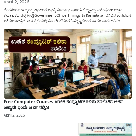
April 2, 2026
ಬೆಂಗಳೂರು: ರಾಜ್ಯದಲ್ಲಿ ದಿನದಿಂದ ದಿನಕ್ಕೆ ಸೂರ್ಯನ ಪ್ರಖರತೆ ಹೆಚ್ಚುತ್ತಿದ್ದು, ವಿಶೇಷವಾಗಿ ಉತ್ತರ
ಕರ್ನಾಟಕದ ಜಿಲ್ಲೆಗಳಲ್ಲಿ(Government Office Timings In Karnataka) ಬಿಸಿಲಿನ ತಾಪಮಾನ
ಏರಿಕೆಯಾಗುತ್ತಿದೆ. ಈ ಹಿನ್ನೆಲೆಯಲ್ಲಿ ಸರ್ಕಾರಿ ನೌಕರರ ಹಿತದೃಷ್ಟಿಯಿಂದ ಹಾಗೂ ಸಾರ್ವಜನಿಕರ
ಅನುಕೂಲಕ್ಕಾಗಿ ಕರ್ನಾಟಕ ಸರ್ಕಾರವು ಮಹತ್ವದ ನಿರ್ಧಾರವೊಂದನ್ನು ಕೈಗೊಂಡಿದೆ. ಕಿತ್ತೂರು ಕರ್ನಾಟಕ
ಮತ್ತು ಕಲ್ಯಾಣ ಕರ್ನಾಟಕದ ಒಟ್ಟು 9 ಜಿಲ್ಲೆಗಳಲ್ಲಿ ಏಪ್ರಿಲ್...
Free Computer Courses-ಉಚಿತ ಕಂಪ್ಯೂಟರ್ ಕಲಿಕಾ ತರಬೇತಿಗೆ ಅರ್ಜಿ
ಆಹ್ವಾನ! ಇಂದೇ ಅರ್ಜಿ ಸಲ್ಲಿಸಿ!
April 2, 2026