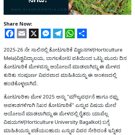
Share Now:
Facebook
Email
X
Messenger
Telegram
WhatsApp
Share
2025-26 ನೇ ಸಾಲಿನಲ್ಲಿ ತೋಟಗಾರಿಕೆ ವಿಜ್ಞಾನಗಳ(Horticulture
Mela)ವಿಶ್ವವಿದ್ಯಾಲಯ, ಬಾಗಲಕೋಟ ವತಿಯಿಂದ ಒಟ್ಟು ಮೂರು ದಿನ
ತೋಟಗಾರಿಕೆ ಮೇಳವನ್ನು ಆಯೋಜನೆ ಮಾಡಲಾಗಿದ್ದು ಈ ಮೇಳದ
ಕುರಿತು ಸಂಪೂರ್ಣ ವಿವರವಾದ ಮಾಹಿತಿಯನ್ನು ಈ ಅಂಕಣದಲ್ಲಿ
ಹಂಚಿಕೊಳ್ಳಲಾಗಿದೆ.
ತೋಟಗಾರಿಕಾ ಮೇಳ 2025 ಅನ್ನು "ಮೌಲ್ಯವರ್ಧನೆ ಹಾಗೂ ರಫ್ತು
ಅವಕಾಶಗಳಿಗಾಗಿ ನಿಖರ ತೋಟಗಾರಿಕೆ" ಎನ್ನುವ ವಿಷಯ ಮೇಲೆ
ಆಯೋಜನೆ ಮಾಡಲಾಗಿದ್ದು ಈ ಮೇಳದಲ್ಲಿ ರೈತರು ಯಾವೆಲ್ಲ
ವಿಷಯಗಳ(Horticulture University Bagalkot) ಬಗ್ಗೆ
ಮಾಹಿತಿಯನ್ನು ಪಡೆಯಬಹುದು ಎನ್ನುವ ವಿವರ ಸೇರಿದಂತೆ ಇನ್ನಿತರ