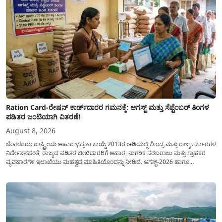
Ration Card-ರೇಷನ್ ಕಾರ್ಡ್‍ದಾರರ ಗಮನಕ್ಕೆ: ಆಗಸ್ಟ್ ಮತ್ತು ಸೆಪ್ಟೆಂಬರ್ ತಿಂಗಳ
ಪಡಿತರ ಜಂಟಿಯಾಗಿ ವಿತರಣೆ!
August 8, 2026
ಬೆಂಗಳೂರು: ರಾಷ್ಟ್ರೀಯ ಆಹಾರ ಭದ್ರತಾ ಕಾಯ್ದೆ 2013ರ ಅಡಿಯಲ್ಲಿ ಕೇಂದ್ರ ಮತ್ತು ರಾಜ್ಯ ಸರ್ಕಾರಗಳ
ನಿರ್ದೇಶನದಂತೆ, ರಾಜ್ಯದ ಪಡಿತರ ಚೀಟಿದಾರರಿಗೆ ಆಹಾರ, ನಾಗರಿಕ ಸರಬರಾಜು ಮತ್ತು ಗ್ರಾಹಕರ
ವ್ಯವಹಾರಗಳ ಇಲಾಖೆಯು ಮಹತ್ವದ ಮಾಹಿತಿಯೊಂದನ್ನು ನೀಡಿದೆ. ಆಗಸ್ಟ್-2026 ಹಾಗೂ
ಸೆಪ್ಟೆಂಬರ್-2026 ಈ ಎರಡೂ ತಿಂಗಳ ಆಹಾರ ಧಾನ್ಯಗಳ ವಿತರಣೆಯನ್ನು ಆಗಸ್ಟ್ ಮಾಹೆಯಲ್ಲೇ ಒಟ್ಟಿಗೆ
(ಜಂಟಿಯಾಗಿ) ನೀಡಲು ನಿರ್ಧರಿಸಲಾಗಿದೆ....