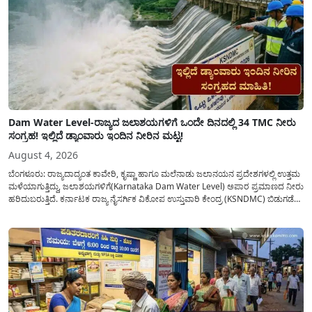
Dam Water Level-ರಾಜ್ಯದ ಜಲಾಶಯಗಳಿಗೆ ಒಂದೇ ದಿನದಲ್ಲಿ 34 TMC ನೀರು
ಸಂಗ್ರಹ! ಇಲ್ಲಿದೆ ಡ್ಯಾಂವಾರು ಇಂದಿನ ನೀರಿನ ಮಟ್ಟ!
August 4, 2026
ಬೆಂಗಳೂರು: ರಾಜ್ಯದಾದ್ಯಂತ ಕಾವೇರಿ, ಕೃಷ್ಣಾ ಹಾಗೂ ಮಲೆನಾಡು ಜಲಾನಯನ ಪ್ರದೇಶಗಳಲ್ಲಿ ಉತ್ತಮ
ಮಳೆಯಾಗುತ್ತಿದ್ದು, ಜಲಾಶಯಗಳಿಗೆ(Karnataka Dam Water Level) ಅಪಾರ ಪ್ರಮಾಣದ ನೀರು
ಹರಿದುಬರುತ್ತಿದೆ. ಕರ್ನಾಟಕ ರಾಜ್ಯ ನೈಸರ್ಗಿಕ ವಿಕೋಪ ಉಸ್ತುವಾರಿ ಕೇಂದ್ರ (KSNDMC) ಬಿಡುಗಡೆ
ಮಾಡಿರುವ ಆಗಸ್ಟ್ 04, 2026ರ ವರದಿಯಂತೆ, ರಾಜ್ಯದ ಪ್ರಮುಖ 14 ಜಲಾಶಯಗಳಿಗೆ ಒಂದೇ
ದಿನದಲ್ಲಿ ಬರೋಬ್ಬರಿ 34.8 TMC...