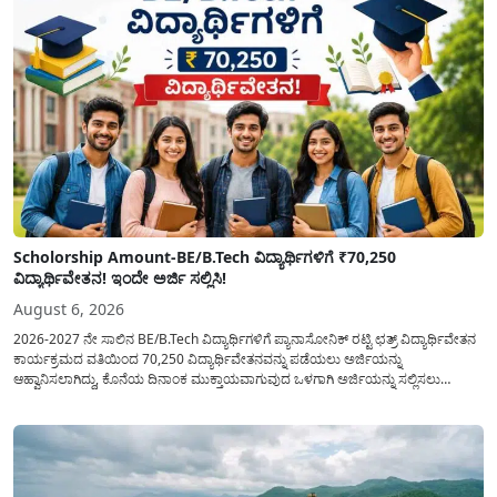
Scholorship Amount-BE/B.Tech ವಿದ್ಯಾರ್ಥಿಗಳಿಗೆ ₹70,250
ವಿದ್ಯಾರ್ಥಿವೇತನ! ಇಂದೇ ಅರ್ಜಿ ಸಲ್ಲಿಸಿ!
August 6, 2026
2026-2027 ನೇ ಸಾಲಿನ BE/B.Tech ವಿದ್ಯಾರ್ಥಿಗಳಿಗೆ ಪ್ಯಾನಾಸೋನಿಕ್ ರಟ್ಟಿ ಛತ್ರ್ ವಿದ್ಯಾರ್ಥಿವೇತನ
ಕಾರ್ಯಕ್ರಮದ ವತಿಯಿಂದ 70,250 ವಿದ್ಯಾರ್ಥಿವೇತನವನ್ನು ಪಡೆಯಲು ಅರ್ಜಿಯನ್ನು
ಆಹ್ವಾನಿಸಲಾಗಿದ್ದು, ಕೊನೆಯ ದಿನಾಂಕ ಮುಕ್ತಾಯವಾಗುವುದ ಒಳಗಾಗಿ ಅರ್ಜಿಯನ್ನು ಸಲ್ಲಿಸಲು
ಕೋರಿದೆ. ಆರ್ಥಿಕವಾಗಿ ಹಿಂದುಳಿದ ಹಾಗೂ ಬಡ ಕುಟುಂಬ ವರ್ಗದ ವಿದ್ಯಾರ್ಥಿಗಳು ಅವರ ಮುಂದಿನ
ಶಿಕ್ಷಣವನ್ನು ಮುಂದುವರಿಸಲು ಯಾವುದೇ ಅಡಚಣೆಯಾಗದಂತೆ ನೋಡಿಕೊಳ್ಳಲು ಈ ಯೋಜನೆಯನ್ನು
ಜಾರಿಗೆ...