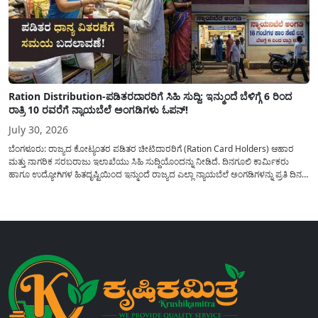
Ration Distribution-ಪಡಿತರದಾರರಿಗೆ ಸಿಹಿ ಸುದ್ದಿ: ಇನ್ಮುಂದೆ ಬೆಳಿಗ್ಗೆ 6 ರಿಂದ
ರಾತ್ರಿ 10 ರವರೆಗೆ ನ್ಯಾಯಬೆಲೆ ಅಂಗಡಿಗಳು ಓಪನ್!
July 30, 2026
ಬೆಂಗಳೂರು: ರಾಜ್ಯದ ಕೋಟ್ಯಂತರ ಪಡಿತರ ಚೀಟಿದಾರರಿಗೆ (Ration Card Holders) ಆಹಾರ
ಮತ್ತು ನಾಗರಿಕ ಸರಬರಾಜು ಇಲಾಖೆಯು ಸಿಹಿ ಸುದ್ದಿಯೊಂದನ್ನು ನೀಡಿದೆ. ದಿನಗೂಲಿ ಕಾರ್ಮಿಕರು
ಹಾಗೂ ಉದ್ಯೋಗಿಗಳ ಹಿತದೃಷ್ಟಿಯಿಂದ ಇನ್ಮುಂದೆ ರಾಜ್ಯದ ಎಲ್ಲಾ ನ್ಯಾಯಬೆಲೆ ಅಂಗಡಿಗಳನ್ನು ಪ್ರತಿ ದಿನ
ಬೆಳಿಗ್ಗೆ 6:00 ಗಂಟೆಯಿಂದ ರಾತ್ರಿ 10:00 ಗಂಟೆಯವರೆಗೆ ಕಡ್ಡಾಯವಾಗಿ ತೆರೆದಿಟ್ಟು ಪಡಿತರ ಧಾನ್ಯ
ವಿತರಿಸುವಂತೆ ಇಲಾಖೆಯ...