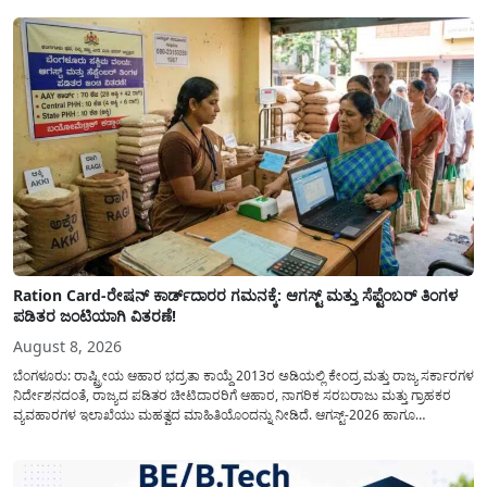
Ration Card-ರೇಷನ್ ಕಾರ್ಡ್‍ದಾರರ ಗಮನಕ್ಕೆ: ಆಗಸ್ಟ್ ಮತ್ತು ಸೆಪ್ಟೆಂಬರ್ ತಿಂಗಳ
ಪಡಿತರ ಜಂಟಿಯಾಗಿ ವಿತರಣೆ!
August 8, 2026
ಬೆಂಗಳೂರು: ರಾಷ್ಟ್ರೀಯ ಆಹಾರ ಭದ್ರತಾ ಕಾಯ್ದೆ 2013ರ ಅಡಿಯಲ್ಲಿ ಕೇಂದ್ರ ಮತ್ತು ರಾಜ್ಯ ಸರ್ಕಾರಗಳ
ನಿರ್ದೇಶನದಂತೆ, ರಾಜ್ಯದ ಪಡಿತರ ಚೀಟಿದಾರರಿಗೆ ಆಹಾರ, ನಾಗರಿಕ ಸರಬರಾಜು ಮತ್ತು ಗ್ರಾಹಕರ
ವ್ಯವಹಾರಗಳ ಇಲಾಖೆಯು ಮಹತ್ವದ ಮಾಹಿತಿಯೊಂದನ್ನು ನೀಡಿದೆ. ಆಗಸ್ಟ್-2026 ಹಾಗೂ
ಸೆಪ್ಟೆಂಬರ್-2026 ಈ ಎರಡೂ ತಿಂಗಳ ಆಹಾರ ಧಾನ್ಯಗಳ ವಿತರಣೆಯನ್ನು ಆಗಸ್ಟ್ ಮಾಹೆಯಲ್ಲೇ ಒಟ್ಟಿಗೆ
(ಜಂಟಿಯಾಗಿ) ನೀಡಲು ನಿರ್ಧರಿಸಲಾಗಿದೆ....