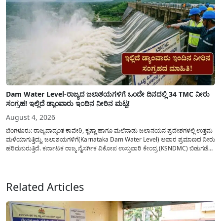
Dam Water Level-ರಾಜ್ಯದ ಜಲಾಶಯಗಳಿಗೆ ಒಂದೇ ದಿನದಲ್ಲಿ 34 TMC ನೀರು
ಸಂಗ್ರಹ! ಇಲ್ಲಿದೆ ಡ್ಯಾಂವಾರು ಇಂದಿನ ನೀರಿನ ಮಟ್ಟ!
August 4, 2026
ಬೆಂಗಳೂರು: ರಾಜ್ಯದಾದ್ಯಂತ ಕಾವೇರಿ, ಕೃಷ್ಣಾ ಹಾಗೂ ಮಲೆನಾಡು ಜಲಾನಯನ ಪ್ರದೇಶಗಳಲ್ಲಿ ಉತ್ತಮ
ಮಳೆಯಾಗುತ್ತಿದ್ದು, ಜಲಾಶಯಗಳಿಗೆ(Karnataka Dam Water Level) ಅಪಾರ ಪ್ರಮಾಣದ ನೀರು
ಹರಿದುಬರುತ್ತಿದೆ. ಕರ್ನಾಟಕ ರಾಜ್ಯ ನೈಸರ್ಗಿಕ ವಿಕೋಪ ಉಸ್ತುವಾರಿ ಕೇಂದ್ರ (KSNDMC) ಬಿಡುಗಡೆ
ಮಾಡಿರುವ ಆಗಸ್ಟ್ 04, 2026ರ ವರದಿಯಂತೆ, ರಾಜ್ಯದ ಪ್ರಮುಖ 14 ಜಲಾಶಯಗಳಿಗೆ ಒಂದೇ
ದಿನದಲ್ಲಿ ಬರೋಬ್ಬರಿ 34.8 TMC...
Related Articles