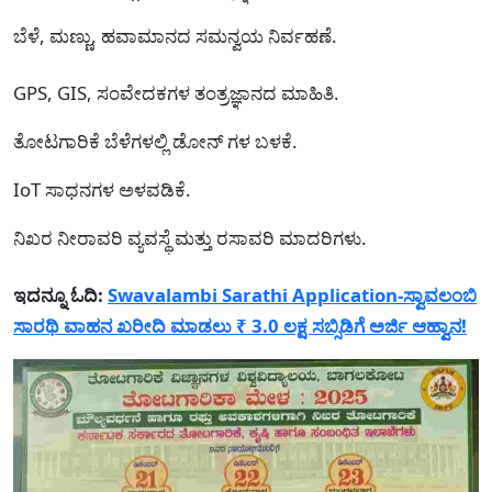
ಬೆಳೆ, ಮಣ್ಣು, ಹವಾಮಾನದ ಸಮನ್ವಯ ನಿರ್ವಹಣೆ.
GPS, GIS, ಸಂವೇದಕಗಳ ತಂತ್ರಜ್ಞಾನದ ಮಾಹಿತಿ.
ತೋಟಗಾರಿಕೆ ಬೆಳೆಗಳಲ್ಲಿ ಡೋನ್ ಗಳ ಬಳಕೆ.
IoT ಸಾಧನಗಳ ಅಳವಡಿಕೆ.
ನಿಖರ ನೀರಾವರಿ ವ್ಯವಸ್ಥೆ ಮತ್ತು ರಸಾವರಿ ಮಾದರಿಗಳು.
ಇದನ್ನೂ ಓದಿ:
Swavalambi Sarathi Application-ಸ್ವಾವಲಂಬಿ
ಸಾರಥಿ ವಾಹನ ಖರೀದಿ ಮಾಡಲು ₹ 3.0 ಲಕ್ಷ ಸಬ್ಸಿಡಿಗೆ ಅರ್ಜಿ ಆಹ್ವಾನ!