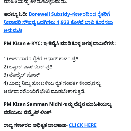
ಮಾಹಿತಿಯನ್ನು ತಿಳಿದುಕೊಳ್ಳಬಹುದು.
ಇದನ್ನೂ ಓದಿ:
Borewell Subsidy-ಸರ್ಕಾರದಿಂದ ರೈತರಿಗೆ
ನೀರಾವರಿ ಸೌಲಭ್ಯ ಒದಗಿಸಲು 4,923 ಕೊಳವೆ ಬಾವಿ ಕೊರೆಸಲು
ಅನುಮತಿ!
PM Kisan e-KYC: ಇ-ಕೆವೈಸಿ ಮಾಡಿಕೊಳ್ಳ ಅಗತ್ಯ ದಾಖಲೆಗಳು:
1) ಅರ್ಜಿದಾರರ ರೈತರ ಆಧಾರ್ ಕಾರ್ಡ ಪ್ರತಿ
2) ಬ್ಯಾಂಕ್ ಪಾಸ್ ಬುಕ್ ಪ್ರತಿ
3) ಮೊಬೈಲ್ ಪೋನ್
4) ಖುದ್ದು ನಿಮ್ಮ ಹೋಬಳಿಯ ರೈತ ಸಂಪರ್ಕ ಕೇಂದ್ರವನ್ನು
ಅರ್ಜಿದಾರರೊಂದಿಗೆ ಭೇಟಿ ಮಾಡಬೇಕಾಗುತ್ತದೆ.
PM Kisan Samman Nidhi-ಇನ್ನು ಹೆಚ್ಚಿನ ಮಾಹಿತಿಯನ್ನು
ಪಡೆಯಲು ವೆಬ್ಸೈಟ್ ಲಿಂಕ್-
ರಾಜ್ಯ ಸರ್ಕಾರದ ಅಧಿಕೃತ ಜಾಲತಾಣ-
CLICK HERE