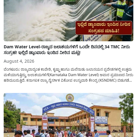
Dam Water Level-ರಾಜ್ಯದ ಜಲಾಶಯಗಳಿಗೆ ಒಂದೇ ದಿನದಲ್ಲಿ 34 TMC ನೀರು
ಸಂಗ್ರಹ! ಇಲ್ಲಿದೆ ಡ್ಯಾಂವಾರು ಇಂದಿನ ನೀರಿನ ಮಟ್ಟ!
August 4, 2026
ಬೆಂಗಳೂರು: ರಾಜ್ಯದಾದ್ಯಂತ ಕಾವೇರಿ, ಕೃಷ್ಣಾ ಹಾಗೂ ಮಲೆನಾಡು ಜಲಾನಯನ ಪ್ರದೇಶಗಳಲ್ಲಿ ಉತ್ತಮ
ಮಳೆಯಾಗುತ್ತಿದ್ದು, ಜಲಾಶಯಗಳಿಗೆ(Karnataka Dam Water Level) ಅಪಾರ ಪ್ರಮಾಣದ ನೀರು
ಹರಿದುಬರುತ್ತಿದೆ. ಕರ್ನಾಟಕ ರಾಜ್ಯ ನೈಸರ್ಗಿಕ ವಿಕೋಪ ಉಸ್ತುವಾರಿ ಕೇಂದ್ರ (KSNDMC) ಬಿಡುಗಡೆ
ಮಾಡಿರುವ ಆಗಸ್ಟ್ 04, 2026ರ ವರದಿಯಂತೆ, ರಾಜ್ಯದ ಪ್ರಮುಖ 14 ಜಲಾಶಯಗಳಿಗೆ ಒಂದೇ
ದಿನದಲ್ಲಿ ಬರೋಬ್ಬರಿ 34.8 TMC...