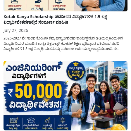
Kotak Kanya Scholarship-ಪದವೀದರ ವಿದ್ಯಾರ್ಥಿಗಳಿಗೆ 1.5 ಲಕ್ಷ
ವಿದ್ಯಾರ್ಥಿವೇತನ!ಇಲ್ಲಿದೆ ಸಂಪೂರ್ಣ ಮಾಹಿತಿ!
July 27, 2026
2026-2027 ನೇ ಸಾಲಿನ ಕೋಟಕ್ ಕನ್ಯಾ ವಿದ್ಯಾರ್ಥಿವೇತನ ಕಾರ್ಯಕ್ರಮದ ಅಡಿಯಲ್ಲಿ ಹಿಂದುಳಿದ
ವಿದ್ಯಾರ್ಥಿನಿಯರ ಮುಂದಿನ ಉನ್ನತ ಶಿಕ್ಷಣಕ್ಕಾಗಿ ಕೋಟಕ್ ಶಿಕ್ಷಣ ಪ್ರತಿಷ್ಠಾನದ ವತಿಯಿಂದ ಪದವಿ
ವಿದ್ಯಾರ್ಥಿಗಳಿಗೆ 1.5 ಲಕ್ಷ ವಿದ್ಯಾರ್ಥಿವೇತನವನ್ನು ಪಡೆಯಲು ಅರ್ಜಿಯನ್ನು ಆಹ್ವಾನಿಸಲಾಗಿದೆ. ಈ
ವಿದ್ಯಾರ್ಥಿವೇತನವು 12 ನೇ ತರಗತಿಯಲ್ಲಿ ಉತ್ತೀರ್ಣರಾಗಿರುವ ಮತ್ತು ಪ್ರತಿಷ್ಠಿತ ವೃತ್ತಿಪರ ಪದವಿ
ಕೋರ್ಸ್‌ಗಳಲ್ಲಿ ಸೇರಲು ಬಯಸುವ ಅರ್ಹ ವಿದ್ಯಾರ್ಥಿನಿಯರು...