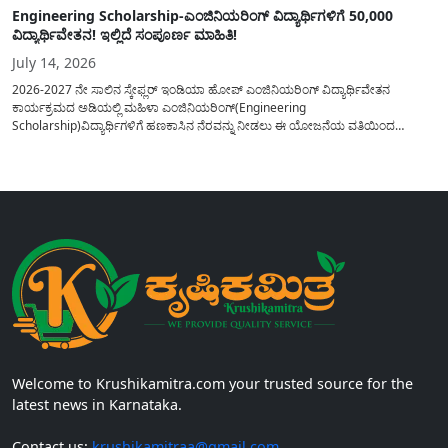
Engineering Scholarship-ಎಂಜಿನಿಯರಿಂಗ್ ವಿದ್ಯಾರ್ಥಿಗಳಿಗೆ 50,000
ವಿದ್ಯಾರ್ಥಿವೇತನ! ಇಲ್ಲಿದೆ ಸಂಪೂರ್ಣ ಮಾಹಿತಿ!
July 14, 2026
2026-2027 ನೇ ಸಾಲಿನ ಸ್ಕೇಫ್ಲರ್ ಇಂಡಿಯಾ ಹೋಪ್ ಎಂಜಿನಿಯರಿಂಗ್ ವಿದ್ಯಾರ್ಥಿವೇತನ
ಕಾರ್ಯಕ್ರಮದ ಅಡಿಯಲ್ಲಿ ಮಹಿಳಾ ಎಂಜಿನಿಯರಿಂಗ್(Engineering
Scholarship)ವಿದ್ಯಾರ್ಥಿಗಳಿಗೆ ಹಣಕಾಸಿನ ನೆರವನ್ನು ನೀಡಲು ಈ ಯೋಜನೆಯ ವತಿಯಿಂದ
ವಿದ್ಯಾರ್ಥಿಗಳಿಗೆ 50,000 ವಿದ್ಯಾರ್ಥಿವೇತನವನ್ನು ಪಡೆಯಲು ಅರ್ಜಿಯನ್ನು ಆಹ್ವಾನಿಸಲಾಗಿದೆ. ಈ
ವಿದ್ಯಾರ್ಥಿವೇತನ ಕಾರ್ಯಕ್ರಮವನ್ನು 2019 ರಲ್ಲಿ ಸ್ಥಾಪಿಸಲಾಗಿದ್ದು, ಎಂಜಿನಿಯರಿಂಗ್ ವಲಯದಲ್ಲಿ
ಭಾರತದಾದ್ಯಂತ ಪ್ರಥಮ ವರ್ಷದ ಮಹಿಳಾ ಎಂಜಿನಿಯರಿಂಗ್ ವಿದ್ಯಾರ್ಥಿಗಳಿಗೆ ಮುಕ್ತವಾಗಿದೆ,...
Welcome to Krushikamitra.com your trusted source for the
latest news in Karnataka.
Contact us:
krushikamitraa@gmail.com