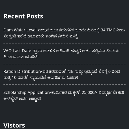
Recent Posts
Dam Water Level-ರಾಜ್ಯದ ಜಲಾಶಯಗಳಿಗೆ ಒಂದೇ ದಿನದಲ್ಲಿ 34 TMC ನೀರು
ಸಂಗ್ರಹ! ಇಲ್ಲಿದೆ ಡ್ಯಾಂವಾರು ಇಂದಿನ ನೀರಿನ ಮಟ್ಟ!
VAO Last Date-ಗ್ರಾಮ ಆಡಳಿತ ಅಧಿಕಾರಿ ಹುದ್ದೆಗೆ ಅರ್ಜಿ ಸಲ್ಲಿಸಲು ಕೊನೆಯ
ದಿನಾಂಕ ಮುಂದೂಡಿಕೆ!
Ration Distribution-ಪಡಿತರದಾರರಿಗೆ ಸಿಹಿ ಸುದ್ದಿ: ಇನ್ಮುಂದೆ ಬೆಳಿಗ್ಗೆ 6 ರಿಂದ
ರಾತ್ರಿ 10 ರವರೆಗೆ ನ್ಯಾಯಬೆಲೆ ಅಂಗಡಿಗಳು ಓಪನ್!
Scholarship Application-ಕಾರ್ಮಿಕರ ಮಕ್ಕಳಿಗೆ 25,000/- ವಿದ್ಯಾರ್ಥಿವೇತನ!
ಆನ್‍ಲೈನ್ ಅರ್ಜಿ ಆಹ್ವಾನ!
Vistors