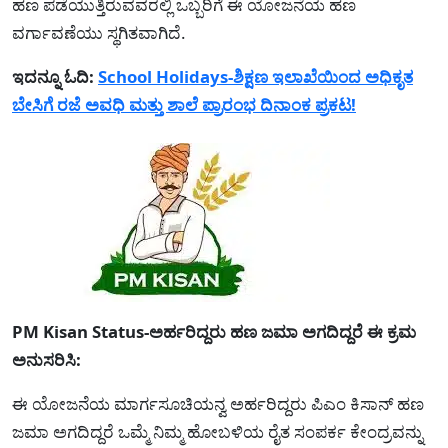
ಹಣ ಪಡೆಯುತ್ತಿರುವವರಲ್ಲಿ ಒಬ್ಬರಿಗೆ ಈ ಯೋಜನೆಯ ಹಣ
ವರ್ಗಾವಣೆಯು ಸ್ಥಗಿತವಾಗಿದೆ.
ಇದನ್ನೂ ಓದಿ:
School Holidays-ಶಿಕ್ಷಣ ಇಲಾಖೆಯಿಂದ ಅಧಿಕೃತ
ಬೇಸಿಗೆ ರಜೆ ಅವಧಿ ಮತ್ತು ಶಾಲೆ ಪ್ರಾರಂಭ ದಿನಾಂಕ ಪ್ರಕಟ!
PM Kisan Status-ಅರ್ಹರಿದ್ದರು ಹಣ ಜಮಾ ಅಗದಿದ್ದರೆ ಈ ಕ್ರಮ
ಅನುಸರಿಸಿ:
ಈ ಯೋಜನೆಯ ಮಾರ್ಗಸೂಚಿಯನ್ವ ಅರ್ಹರಿದ್ದರು ಪಿಎಂ ಕಿಸಾನ್ ಹಣ
ಜಮಾ ಅಗದಿದ್ದರೆ ಒಮ್ಮೆ ನಿಮ್ಮ ಹೋಬಳಿಯ ರೈತ ಸಂಪರ್ಕ ಕೇಂದ್ರವನ್ನು