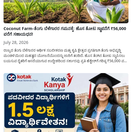
Coconut Farm-ತೆಂಗು ಬೆಳೆಗಾರರ ಗಮನಕ್ಕೆ: ಹೊಸ ತೋಟ ಸ್ಥಾಪನೆಗೆ ₹56,000
ವರೆಗೆ ಸಹಾಯಧನ!
July 28, 2026
ರಾಜ್ಯದ ತೆಂಗು ಬೆಳೆಗಾರರ ಆರ್ಥಿಕ ಸಬಲೀಕರಣ ಮತ್ತು ಕೃಷಿ ಕ್ಷೇತ್ರದ ಪ್ರಗತಿಗಾಗಿ ತೆಂಗು ಅಭಿವೃದ್ದಿ
ಮಂಡಳಿಯಿಂದ ಮಹತ್ವದ ಯೋಜನೆಯೊಂದನ್ನು ಜಾರಿಗೆ ತಂದಿದೆ. ಹೊಸ ತೆಂಗಿನ ತೋಟ ಸ್ಥಾಪಿಸಲು
ಬಯಸುವ ರೈತರಿಗೆ ಆಸರೆಯಾಗುವ ಉದ್ದೇಶದಿಂದ ಸರ್ಕಾರವು ಪ್ರತಿ ಹೆಕ್ಟೇರ್‌ಗೆ ಗರಿಷ್ಠ ₹56,000 ವರೆಗೆ
ಧನಸಹಾಯ ಪಡೆಯಲು ಅರ್ಜಿಯನ್ನು ಆಹ್ವಾನಿಸಿದೆ. ತೆಂಗು ಅಭಿವೃದ್ದಿ ಮಂಡಳಿಯ ಯೋಜನೆ
ಅಡಿಯಲ್ಲಿ ನೀಡಲಾಗುವ...