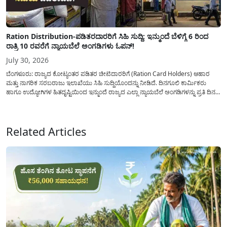
Ration Distribution-ಪಡಿತರದಾರರಿಗೆ ಸಿಹಿ ಸುದ್ದಿ: ಇನ್ಮುಂದೆ ಬೆಳಿಗ್ಗೆ 6 ರಿಂದ
ರಾತ್ರಿ 10 ರವರೆಗೆ ನ್ಯಾಯಬೆಲೆ ಅಂಗಡಿಗಳು ಓಪನ್!
July 30, 2026
ಬೆಂಗಳೂರು: ರಾಜ್ಯದ ಕೋಟ್ಯಂತರ ಪಡಿತರ ಚೀಟಿದಾರರಿಗೆ (Ration Card Holders) ಆಹಾರ
ಮತ್ತು ನಾಗರಿಕ ಸರಬರಾಜು ಇಲಾಖೆಯು ಸಿಹಿ ಸುದ್ದಿಯೊಂದನ್ನು ನೀಡಿದೆ. ದಿನಗೂಲಿ ಕಾರ್ಮಿಕರು
ಹಾಗೂ ಉದ್ಯೋಗಿಗಳ ಹಿತದೃಷ್ಟಿಯಿಂದ ಇನ್ಮುಂದೆ ರಾಜ್ಯದ ಎಲ್ಲಾ ನ್ಯಾಯಬೆಲೆ ಅಂಗಡಿಗಳನ್ನು ಪ್ರತಿ ದಿನ
ಬೆಳಿಗ್ಗೆ 6:00 ಗಂಟೆಯಿಂದ ರಾತ್ರಿ 10:00 ಗಂಟೆಯವರೆಗೆ ಕಡ್ಡಾಯವಾಗಿ ತೆರೆದಿಟ್ಟು ಪಡಿತರ ಧಾನ್ಯ
ವಿತರಿಸುವಂತೆ ಇಲಾಖೆಯ...
Related Articles