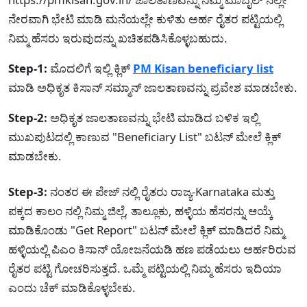
ನೇರವಾಗಿ ಭೇಟಿ ಮಾಡಿ ಮನೆಯಲ್ಲೇ ಕುಳಿತು ಅರ್ಹ ರೈತರ ಪಟ್ಟಿಯಲ್ಲಿ
ನಿಮ್ಮ ಹೆಸರು ಇರುವುದನ್ನು ಖಚಿತಪಡಿಸಿಕೊಳ್ಳಬಹುದು.
Step-1:
ಮೊದಲಿಗೆ ಇಲ್ಲಿ ಕ್ಲಿಕ್
PM Kisan beneficiary list
ಮಾಡಿ ಅಧಿಕೃತ ಕಿಸಾನ್ ಸಮ್ಮಾನ್ ಜಾಲತಾಣವನ್ನು ಪ್ರವೇಶ ಮಾಡಬೇಕು.
Step-2:
ಅಧಿಕೃತ ಜಾಲತಾಣವನ್ನು ಭೇಟಿ ಮಾಡಿದ ಬಳಿಕ ಇಲ್ಲಿ
ಮುಖಪುಟದಲ್ಲಿ ಕಾಣುವ "Beneficiary List" ಬಟನ್ ಮೇಲೆ ಕ್ಲಿಕ್
ಮಾಡಬೇಕು.
Step-3:
ನಂತರ ಈ ಪೇಜ್ ನಲ್ಲಿ ರೈತರು ರಾಜ್ಯ-Karnataka ಮತ್ತು
ಪಕ್ಕದ ಕಾಲಂ ನಲ್ಲಿ ನಿಮ್ಮ ಜಿಲ್ಲೆ, ತಾಲ್ಲೂಕು, ಹಳ್ಳಿಯ ಹೆಸರನ್ನು ಆಯ್ಕೆ
ಮಾಡಿಕೊಂಡು "Get Report" ಬಟನ್ ಮೇಲೆ ಕ್ಲಿಕ್ ಮಾಡಿದರೆ ನಿಮ್ಮ
ಹಳ್ಳಿಯಲ್ಲಿ ಪಿಎಂ ಕಿಸಾನ್ ಯೋಜನೆಯಡಿ ಹಣ ಪಡೆಯಲು ಅರ್ಹರಿರುವ
ರೈತರ ಪಟ್ಟಿ ಗೋಚರಿಸುತ್ತದೆ. ಒಮ್ಮೆ ಪಟ್ಟಿಯಲ್ಲಿ ನಿಮ್ಮ ಹೆಸರು ಇದಿಯಾ
ಎಂದು ಚೆಕ್ ಮಾಡಿಕೊಳ್ಳಬೇಕು.