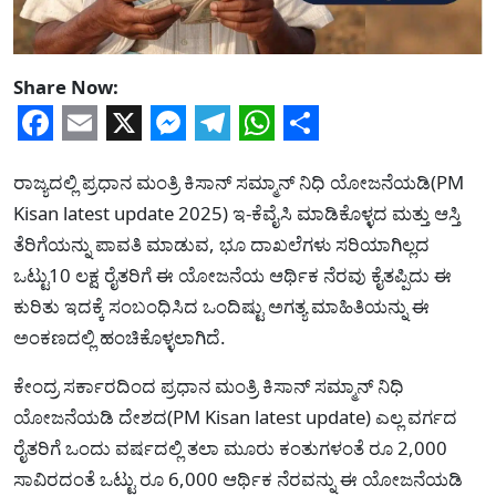
Share Now:
Facebook
Email
X
Messenger
Telegram
WhatsApp
Share
ರಾಜ್ಯದಲ್ಲಿ ಪ್ರಧಾನ ಮಂತ್ರಿ ಕಿಸಾನ್ ಸಮ್ಮಾನ್ ನಿಧಿ ಯೋಜನೆಯಡಿ(PM
Kisan latest update 2025) ಇ-ಕೆವೈಸಿ ಮಾಡಿಕೊಳ್ಳದ ಮತ್ತು ಆಸ್ತಿ
ತೆರಿಗೆಯನ್ನು ಪಾವತಿ ಮಾಡುವ, ಭೂ ದಾಖಲೆಗಳು ಸರಿಯಾಗಿಲ್ಲದ
ಒಟ್ಟು10 ಲಕ್ಷ ರೈತರಿಗೆ ಈ ಯೋಜನೆಯ ಆರ್ಥಿಕ ನೆರವು ಕೈತಪ್ಪಿದು ಈ
ಕುರಿತು ಇದಕ್ಕೆ ಸಂಬಂಧಿಸಿದ ಒಂದಿಷ್ಟು ಅಗತ್ಯ ಮಾಹಿತಿಯನ್ನು ಈ
ಅಂಕಣದಲ್ಲಿ ಹಂಚಿಕೊಳ್ಳಲಾಗಿದೆ.
ಕೇಂದ್ರ ಸರ್ಕಾರದಿಂದ ಪ್ರಧಾನ ಮಂತ್ರಿ ಕಿಸಾನ್ ಸಮ್ಮಾನ್ ನಿಧಿ
ಯೋಜನೆಯಡಿ ದೇಶದ(PM Kisan latest update) ಎಲ್ಲ ವರ್ಗದ
ರೈತರಿಗೆ ಒಂದು ವರ್ಷದಲ್ಲಿ ತಲಾ ಮೂರು ಕಂತುಗಳಂತೆ ರೂ 2,000
ಸಾವಿರದಂತೆ ಒಟ್ಟು ರೂ 6,000 ಆರ್ಥಿಕ ನೆರವನ್ನು ಈ ಯೋಜನೆಯಡಿ