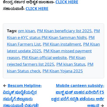
ಕೇಂದ್ರ ಸರ್ಕಾರ ಅಧಿಕೃತ ಜಾಲತಾಣ-
CLICK HERE
ಸಹಾಯವಾಣಿ-
CLICK HERE
Tags:
pm kisan
,
PM Kisan beneficiary list 2025
,
PM
Kisan e-KYC status PM Kisan Samman Nidhi
,
PM
Kisan Farmers List
,
PM Kisan installment
,
PM Kisan
latest update 2025
,
PM Kisan missed payment
reason
,
PM Kisan official website
,
PM Kisan
rejected farmers list 2025
,
PM kisan Status
,
PM
kisan Status check
,
PM Kisan Yojana 2025
←
Bescom Helpline-
Mobile canteen subsidy-
ವಿದ್ಯುತ್‌ ಪೂರೈಕೆಯಲ್ಲಿನ
ಫಾಸ್ಟ್ ಫುಡ್ ವಾಹನ ಖರೀದಿಗೆ ₹5
ಸಮಸ್ಯೆಗೆ ಜಿಲ್ಲಾವಾರು
ಲಕ್ಷದ ವರೆಗೆ ಸಬ್ಸಿಡಿ ಪಡೆಯಲು ಅರ್ಜಿ
ಸಹಾಯವಾಣಿ ಬಿಡುಗಡೆ!
ಅಹ್ವಾನ!
→