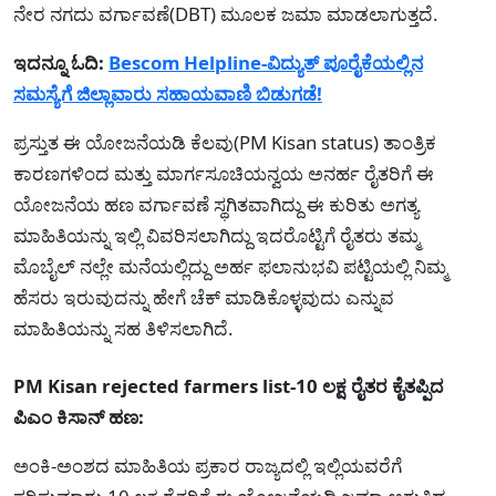
ನೇರ ನಗದು ವರ್ಗಾವಣೆ(DBT) ಮೂಲಕ ಜಮಾ ಮಾಡಲಾಗುತ್ತದೆ.
ಇದನ್ನೂ ಓದಿ:
Bescom Helpline-ವಿದ್ಯುತ್‌ ಪೂರೈಕೆಯಲ್ಲಿನ
ಸಮಸ್ಯೆಗೆ ಜಿಲ್ಲಾವಾರು ಸಹಾಯವಾಣಿ ಬಿಡುಗಡೆ!
ಪ್ರಸ್ತುತ ಈ ಯೋಜನೆಯಡಿ ಕೆಲವು(PM Kisan status) ತಾಂತ್ರಿಕ
ಕಾರಣಗಳಿಂದ ಮತ್ತು ಮಾರ್ಗಸೂಚಿಯನ್ವಯ ಅನರ್ಹ ರೈತರಿಗೆ ಈ
ಯೋಜನೆಯ ಹಣ ವರ್ಗಾವಣೆ ಸ್ಥಗಿತವಾಗಿದ್ದು ಈ ಕುರಿತು ಅಗತ್ಯ
ಮಾಹಿತಿಯನ್ನು ಇಲ್ಲಿ ವಿವರಿಸಲಾಗಿದ್ದು ಇದರೊಟ್ಟಿಗೆ ರೈತರು ತಮ್ಮ
ಮೊಬೈಲ್ ನಲ್ಲೇ ಮನೆಯಲ್ಲಿದ್ದು ಅರ್ಹ ಫಲಾನುಭವಿ ಪಟ್ಟಿಯಲ್ಲಿ ನಿಮ್ಮ
ಹೆಸರು ಇರುವುದನ್ನು ಹೇಗೆ ಚೆಕ್ ಮಾಡಿಕೊಳ್ಳವುದು ಎನ್ನುವ
ಮಾಹಿತಿಯನ್ನು ಸಹ ತಿಳಿಸಲಾಗಿದೆ.
PM Kisan rejected farmers list-10 ಲಕ್ಷ ರೈತರ ಕೈತಪ್ಪಿದ
ಪಿಎಂ ಕಿಸಾನ್ ಹಣ:
ಅಂಕಿ-ಅಂಶದ ಮಾಹಿತಿಯ ಪ್ರಕಾರ ರಾಜ್ಯದಲ್ಲಿ ಇಲ್ಲಿಯವರೆಗೆ