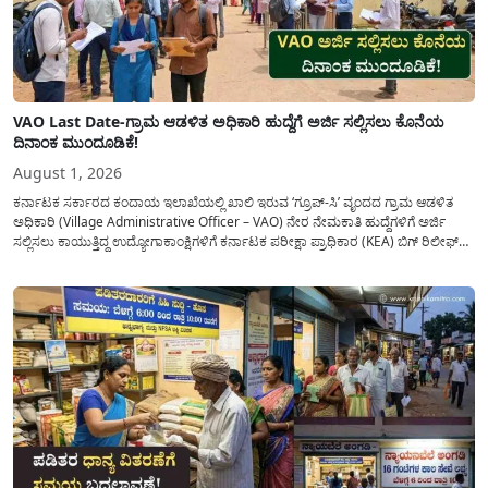
VAO Last Date-ಗ್ರಾಮ ಆಡಳಿತ ಅಧಿಕಾರಿ ಹುದ್ದೆಗೆ ಅರ್ಜಿ ಸಲ್ಲಿಸಲು ಕೊನೆಯ
ದಿನಾಂಕ ಮುಂದೂಡಿಕೆ!
August 1, 2026
ಕರ್ನಾಟಕ ಸರ್ಕಾರದ ಕಂದಾಯ ಇಲಾಖೆಯಲ್ಲಿ ಖಾಲಿ ಇರುವ ‘ಗ್ರೂಪ್-ಸಿ’ ವೃಂದದ ಗ್ರಾಮ ಆಡಳಿತ
ಅಧಿಕಾರಿ (Village Administrative Officer – VAO) ನೇರ ನೇಮಕಾತಿ ಹುದ್ದೆಗಳಿಗೆ ಅರ್ಜಿ
ಸಲ್ಲಿಸಲು ಕಾಯುತ್ತಿದ್ದ ಉದ್ಯೋಗಾಕಾಂಕ್ಷಿಗಳಿಗೆ ಕರ್ನಾಟಕ ಪರೀಕ್ಷಾ ಪ್ರಾಧಿಕಾರ (KEA) ಬಿಗ್ ರಿಲೀಫ್
ನೀಡಿದೆ. ಅರ್ಜಿ ಸಲ್ಲಿಕೆಯ ಅವಧಿಯನ್ನು ವಿಸ್ತರಿಸಿ ಅಧಿಕೃತ ಪ್ರಕಟಣೆ ಹೊರಡಿಸಿದ್ದು, ಇದುವರೆಗೆ ಅರ್ಜಿ
ಸಲ್ಲಿಸಲು...