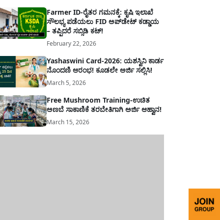
Farmer ID-ರೈತರ ಗಮನಕ್ಕೆ: ಕೃಷಿ ಇಲಾಖೆ
ಸೌಲಭ್ಯ ಪಡೆಯಲು FID ಅಪ್‌ಡೇಟ್ ಕಡ್ಡಾಯ
– ತಪ್ಪಿದರೆ ಸಬ್ಸಿಡಿ ಕಟ್!
February 22, 2026
Yashaswini Card-2026: ಯಶಸ್ವಿನಿ ಕಾರ್ಡ
ನೊಂದಣಿ ಆರಂಭ! ಕೂಡಲೇ ಅರ್ಜಿ ಸಲ್ಲಿಸಿ!
March 5, 2026
Free Mushroom Training-ಉಚಿತ
ಅಣಬೆ ಸಾಕಾಣಿಕೆ ತರಬೇತಿಗಾಗಿ ಅರ್ಜಿ ಆಹ್ವಾನ!
March 15, 2026