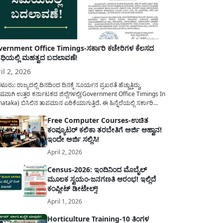
ernment Office Timings-ಸರ್ಕಾರಿ ಕಚೇರಿಗಳ ಕೆಲಸದ
ಿಯಲ್ಲಿ ಮಹತ್ವದ ಬದಲಾವಣೆ!
il 2, 2026
ಳೂರು: ರಾಜ್ಯದಲ್ಲಿ ದಿನದಿಂದ ದಿನಕ್ಕೆ ಸೂರ್ಯನ ಪ್ರಖರತೆ ಹೆಚ್ಚುತ್ತಿದ್ದು,
ಷವಾಗಿ ಉತ್ತರ ಕರ್ನಾಟಕದ ಜಿಲ್ಲೆಗಳಲ್ಲಿ(Government Office Timings In
ataka) ಬಿಸಿಲಿನ ತಾಪಮಾನ ಏರಿಕೆಯಾಗುತ್ತಿದೆ. ಈ ಹಿನ್ನೆಲೆಯಲ್ಲಿ ಸರ್ಕಾರಿ
ರರ ಹಿತದೃಷ್ಟಿಯಿಂದ ಹಾಗೂ ಸಾರ್ವಜನಿಕರ ಅನುಕೂಲಕ್ಕಾಗಿ ಕರ್ನಾಟಕ
Free Computer Courses-ಉಚಿತ
ಾರವು ಮಹತ್ವದ ನಿರ್ಧಾರವೊಂದನ್ನು ಕೈಗೊಂಡಿದೆ. ಕಿತ್ತೂರು ಕರ್ನಾಟಕ ಮತ್ತು
ಕಂಪ್ಯೂಟರ್ ಕಲಿಕಾ ತರಬೇತಿಗೆ ಅರ್ಜಿ ಆಹ್ವಾನ!
ಾಣ ಕರ್ನಾಟಕದ ಒಟ್ಟು 9 ಜಿಲ್ಲೆಗಳಲ್ಲಿ ಏಪ್ರಿಲ್...
ಇಂದೇ ಅರ್ಜಿ ಸಲ್ಲಿಸಿ!
April 2, 2026
Census-2026: ಇಂದಿನಿಂದ ಮೊಬೈಲ್
ಮೂಲಕ ಸ್ವಯಂ-ಜನಗಣತಿ ಆರಂಭ! ಇಲ್ಲಿದೆ
ಕಂಪ್ಲೀಟ್ ಡೀಟೇಲ್ಸ್!
April 1, 2026
Horticulture Training-10 ತಿಂಗಳ