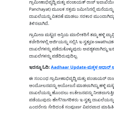
ಗ್ರಾಮೀಣಾಭಿವೃದ್ದಿ ಮತ್ತು ಪಂಚಾಯತ್ ರಾಜ್ ಇಲಾಖೆಯಿ
Panchayat) ಮೂಲಕ ಸಕ್ರಮ ಜಮೀನಿನಲ್ಲಿ ಮನೆಯನ್ನು ನ
ದಾಖಲೆಯನ್ನು ವಿತರಣೆ ಮಾಡಲು ಸರಕಾರ ಮುಂದಾಗಿದ್ದು
ತಿಳಿಸಲಾಗಿದೆ.
ಗ್ರಾಮೀಣ ಮಟ್ಟದ ಆಸ್ತಿಯ ಮಾಲೀಕರಿಗೆ ತಮ್ಮ ಹಳ್ಳಿ ವ್
ಕಚೇರಿಗಳಲ್ಲಿ ಅರ್ಜಿಯನ್ನು ಸಲ್ಲಿಸಿ ಇ-ಸ್ವತ್ತು(e-swathu
ದಾಖಲೆಗಳನ್ನು ಪಡೆದುಕೊಳ್ಳುವುದು ಅವಶ್ಯಕವಾಗಿದ್ದು ಇನ್ನು
ದಾಖಲೆಗಳನ್ನು ಪಡೆದಿರುವುದಿಲ್ಲ.
ಇದನ್ನೂ ಓದಿ:
Aadhaar Update-ಮಕ್ಕಳ ಆಧಾರ್ ಅಪ್‌
ಈ ಸಂಬಂಧ ಗ್ರಾಮೀಣಾಭಿವೃದ್ದಿ ಮತ್ತು ಪಂಚಾಯರ್ ರಾಜ
ಆಂದೋಲನವನ್ನು ಆಯೋಜನೆ ಮಾಡಲಾಗಿದ್ದು ಹಳ್ಳಿ ಮಟ್ಟದ
ದಾಖಲೆಯನ್ನು ಹೊಂದಲು ಉತೇಜನವನ್ನು ನೀಡಲಾಗುತ್ತಿದೆ. ಇ
ಪಡೆಯುವುದು ಹೇಗೆ?ನಾಗರಿಕರು ಇ-ಸ್ವತ್ತು ದಾಖಲೆಯನ್
ಎಂದರೇನು ಸೇರಿದಂತೆ ಸಂಪೂರ್ಣ ವಿವರವಾದ ಮಾಹಿತಿಯನ್