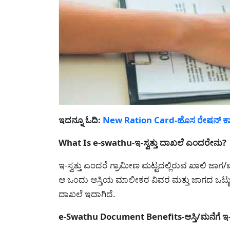
ಇದನ್ನೂ ಓದಿ:
New Ration Card-ಹೊಸ ರೇಷನ್ ಕಾರ್
What Is e-swathu-ಇ-ಸ್ವತ್ತು ದಾಖಲೆ ಎಂದರೇನು?
ಇ-ಸ್ವತ್ತು ಎಂದರೆ ಗ್ರಾಮೀಣ ಮಟ್ಟದಲ್ಲಿರುವ ಖಾಲಿ ಜ
ಆ ಒಂದು ಆಸ್ತಿಯ ಮಾಲೀಕರ ವಿವರ ಮತ್ತು ಜಾಗದ ಒಟ್ಟು ವ
ದಾಖಲೆ ಇದಾಗಿದೆ.
e-Swathu Document Benefits-ಆಸ್ತಿ/ಮನೆಗೆ ಇ