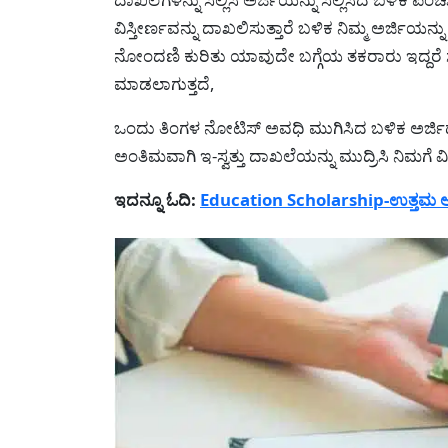
ವಿಸ್ತೀರ್ಣವನ್ನು ದಾಖಲಿಸುತ್ತಾರ‍ೆ ಬಳಿಕ ನಿಮ್ಮ ಅರ್ಜಿಯನ್ನ
ನೋಂದಣಿ ಕುರಿತು ಯಾವುದೇ ಬಗ್ಗೆಯ ತಕರಾರು ಇದ್ದರೆ 
ಮಾಡಲಾಗುತ್ತದೆ,
ಒಂದು ತಿಂಗಳ ನೋಟಿಸ್ ಅವಧಿ ಮುಗಿಸಿದ ಬಳಿಕ ಅರ್ಜಿದಾರ
ಅಂತಿಮವಾಗಿ ಇ-ಸ್ವತ್ತು ದಾಖಲೆಯನ್ನು ಮುದ್ರಿಸಿ ನಿಮಗೆ ವಿ
ಇದನ್ನೂ ಓದಿ:
Education Scholarship-ಉತ್ತಮ ಅಂಕ 