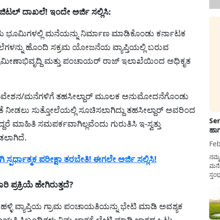
ಟಲ್ ದಾಖಲೆ! ಇಂದೇ ಅರ್ಜಿ ಸಲ್ಲಿಸಿ:
ಂದಾಯ ಭೂಮಿಗಳಲ್ಲಿ ಮನೆಯನ್ನು ನಿರ್ಮಾಣ ಮಾಡಿಕೊಂಡು ಕರ್ನಾಟಕ
ಳನ್ನು ಹೊಂದಿ ಸಕ್ರಮ ಯೋಜನೆಯ ವ್ಯಾಪ್ತಿಯಲ್ಲಿ ಬರುವ
ಗ್ರಾಮೀಣಾಭಿವೃದ್ದಿ ಮತ್ತು ಪಂಚಾಯರ್ ರಾಜ್ ಇಲಾಖೆಯಿಂದ ಅಧಿಕೃತ
ುವ ನಿವೇಶನ/ಮನೆಗಳಿಗೆ ತಹಸೀಲ್ದಾರ್ ಮೂಲಕ ಅನುಮೋದನೆಗೊಂಡು
ಖಾತೆ ನೀಡಲು ಸುತ್ತೋಲೆಯಲ್ಲಿ ಸೂಚಿಸಲಾಗಿದ್ದು ತಹಸೀಲ್ದಾರ್ ಅವರಿಂದ
Sen
್ದರೆ ಮಾಹಿತಿ ಸಮಪರ್ಕವಾಗಿಲ್ಲವೆಂದು ಗುರುತಿಸಿ ಇ-ಸ್ವತ್ತು
ಹಾಗ
ಡಲಾಗಿದೆ.
Feb
ನಮ್
ರ್ಧಾತ್ಮಕ ಪರೀಕ್ಷಾ ತರಬೇತಿ! ಈಗಲೇ ಅರ್ಜಿ ಸಲ್ಲಿಸಿ!
ಮನೆ
ಸ್ತಂ
್ರಕ್ರಿಯೆ ಹೇಗಿರುತ್ತದೆ?
ದುಡ
ನೆಮ್
ಸರ್ಕ
 ಹಳ್ಳಿ ವ್ಯಾಪ್ತಿಯ ಗ್ರಾಮ ಪಂಚಾಯತಿಯನ್ನು ಭೇಟಿ ಮಾಡಿ ಅವಶ್ಯಕ
ಾಯತಿ ಸಿಬ್ಬಂದಿಗಳು ನಿಮ್ಮ ಜಾಗಕ್ಕೆ ಭೇಟಿ ಮಾಡಿ ಜಾಗದ ಒಟ್ಟು