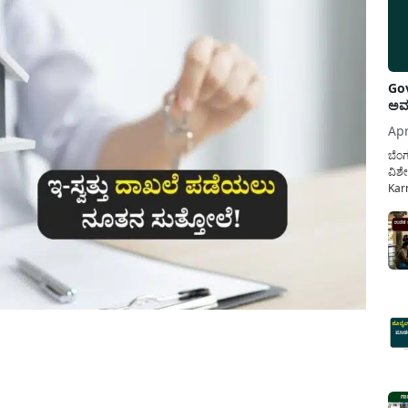
Gov
ಅವಧ
Apr
ಬೆಂಗ
ವಿಶೇ
Karn
ನೌಕ
ಸರ್ಕ
ಕಲ್ಯ
pp