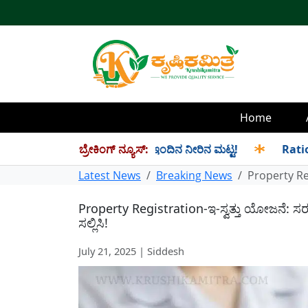
Home
್ರಹ! ಇಲ್ಲಿದೆ ಡ್ಯಾಂವಾರು ಇಂದಿನ ನೀರಿನ ಮಟ್ಟ!
ಬ್ರೇಕಿಂಗ್ ನ್ಯೂಸ್:
✱
Ration Distri
Latest News
Breaking News
Property Reg
Property Registration-ಇ-ಸ್ವತ್ತು ಯೋಜನೆ: ಸರ
ಸಲ್ಲಿಸಿ!
July 21, 2025 | Siddesh