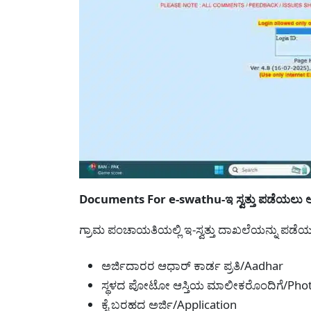
Documents For e-swathu-ಇ ಸ್ವತ್ತು ಪಡೆಯಲು ಅ
ಗ್ರಾಮ ಪಂಚಾಯತಿಯಲ್ಲಿ ಇ-ಸ್ವತ್ತು ದಾಖಲೆಯನ್ನು ಪಡೆಯ
ಅರ್ಜಿದಾರರ ಆಧಾರ್ ಕಾರ್ಡ ಪ್ರತಿ/Aadhar
ಸ್ಥಳದ ಪೋಟೋ ಆಸ್ತಿಯ ಮಾಲೀಕರೊಂದಿಗೆ/Pho
ಕೈ ಬರಹದ ಅರ್ಜಿ/Application