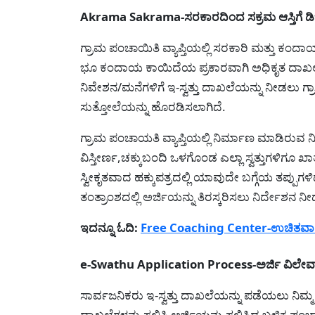
Akrama Sakrama-ಸರಕಾರದಿಂದ ಸಕ್ರಮ ಆಸ್ತಿಗೆ ಡಿಜಿ
ಗ್ರಾಮ ಪಂಚಾಯಿತಿ ವ್ಯಾಪ್ತಿಯಲ್ಲಿ ಸರಕಾರಿ ಮತ್ತು ಕ
ಭೂ ಕಂದಾಯ ಕಾಯಿದೆಯ ಪ್ರಕಾರವಾಗಿ ಅಧಿಕೃತ ದಾಖಲೆಗ
ನಿವೇಶನ/ಮನೆಗಳಿಗೆ ಇ-ಸ್ವತ್ತು ದಾಖಲೆಯನ್ನು ನೀಡಲು 
ಸುತ್ತೋಲೆಯನ್ನು ಹೊರಡಿಸಲಾಗಿದೆ.
ಗ್ರಾಮ ಪಂಚಾಯತಿ ವ್ಯಾಪ್ತಿಯಲ್ಲಿ ನಿರ್ಮಾಣ ಮಾಡಿರ
ವಿಸ್ತೀರ್ಣ,ಚಕ್ಕುಬಂದಿ ಒಳಗೊಂಡ ಎಲ್ಲಾ ಸ್ವತ್ತುಗಳಿಗೂ 
ಸ್ವೀಕೃತವಾದ ಹಕ್ಕುಪತ್ರದಲ್ಲಿ ಯಾವುದೇ ಬಗ್ಗೆಯ ತಪ್ಪುಗಳಿದ
ತಂತ್ರಾಂಶದಲ್ಲಿ ಅರ್ಜಿಯನ್ನು ತಿರಸ್ಕರಿಸಲು ನಿರ್ದೇಶನ ನೀ
ಇದನ್ನೂ ಓದಿ:
Free Coaching Center-ಉಚಿತವಾಗಿ ಸ್ಪ
e-Swathu Application Process-ಅರ್ಜಿ ವಿಲೇವಾರಿ ಪ
ಸಾರ್ವಜನಿಕರು ಇ-ಸ್ವತ್ತು ದಾಖಲೆಯನ್ನು ಪಡೆಯಲು ನಿಮ್ಮ
ದಾಖಲೆಗಳನ್ನು ಸಲ್ಲಿಸಿ ಅರ್ಜಿಯನ್ನು ಸಲ್ಲಿಸಿದ ಬಳಿಕ ಪಂಚ