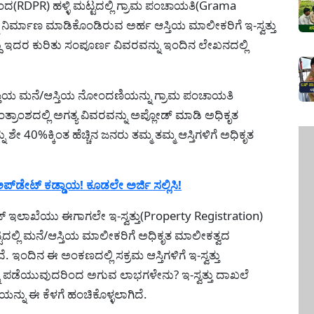
ಂದ(RDPR) ಹಳ್ಳಿ ಮಟ್ಟದಲ್ಲಿ ಗ್ರಾಮ ಪಂಚಾಯತಿ(Grama
ಿರ್ಮಾಣ ಮಾಡಿಕೊಂಡಿರುವ ಅರ್ಹ ಆಸ್ತಿಯ ಮಾಲೀಕರಿಗೆ ಇ-ಸ್ವತ್ತು
 ಇದರ ಕುರಿತು ಸಂಪೂರ್ಣ ವಿವರವನ್ನು ಇಂದಿನ ಲೇಖನದಲ್ಲಿ
ಯಾಪ್ತಿಯ ಮನೆ/ಆಸ್ತಿಯ ನೋಂದಣಿಯನ್ನು ಗ್ರಾಮ ಪಂಚಾಯತಿ
)ತಂತ್ರಾಂಶದಲ್ಲಿ ಅಗತ್ಯ ವಿವರವನ್ನು ಅಪ್ಲೋಡ್ ಮಾಡಿ ಅಧಿಕೃತ
 ಶೇ 40%ಕ್ಕಿಂತ ಹೆಚ್ಚಿನ ಜನರು ತಮ್ಮ ತಮ್ಮ ಆಸ್ತಿಗಳಿಗೆ ಅಧಿಕೃತ
ಡೇಟ್ ಕಡ್ಡಾಯ! ಕೂಡಲೇ ಅರ್ಜಿ ಸಲ್ಲಿಸಿ!
್ ಇಲಾಖೆಯು ಈಗಾಗಲೇ ಇ-ಸ್ವತ್ತು(Property Registration)
ಲ್ಲಿ ಮನೆ/ಆಸ್ತಿಯ ಮಾಲೀಕರಿಗೆ ಅಧಿಕೃತ ಮಾಲೀಕತ್ವದ
ಂದಿನ ಈ ಅಂಕಣದಲ್ಲಿ ಸಕ್ರಮ ಆಸ್ತಿಗಳಿಗೆ ಇ-ಸ್ವತ್ತು
ನು ಪಡೆಯುವುದರಿಂದ ಅಗುವ ಲಾಭಗಳೇನು? ಇ-ಸ್ವತ್ತು ದಾಖಲೆ
ನು ಈ ಕೆಳಗೆ ಹಂಚಿಕೊಳ್ಳಲಾಗಿದೆ.