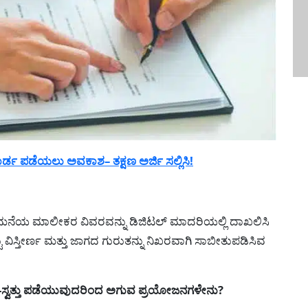
ಡ ಪಡೆಯಲು ಅವಕಾಶ– ತಕ್ಷಣ ಅರ್ಜಿ ಸಲ್ಲಿಸಿ!
ಾಗ/ಮನೆಯ ಮಾಲೀಕರ ವಿವರವನ್ನು ಡಿಜಿಟಲ್ ಮಾದರಿಯಲ್ಲಿ ದಾಖಲಿಸಿ
ಿಸ್ತೀರ್ಣ ಮತ್ತು ಜಾಗದ ಗುರುತನ್ನು ನಿಖರವಾಗಿ ಸಾಬೀತುಪಡಿಸಿವ
-ಸ್ವತ್ತು ಪಡೆಯುವುದರಿಂದ ಅಗುವ ಪ್ರಯೋಜನಗಳೇನು?