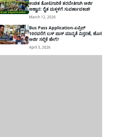
ಉಚಿತ ತೋಟಗಾರಿಕೆ ತರಬೇತಿಗಾಗಿ ಅರ್ಜಿ
ಆಹ್ವಾನ: ರೈತ ಮಕ್ಕಳಿಗೆ ಸುವರ್ಣಾವಕಾಶ!
March 12, 2026
Bus Pass Application-ಏಪ್ರಿಲ್
10ರವರೆಗೆ ಬಸ್ ಪಾಸ್ ಮಾನ್ಯತೆ ವಿಸ್ತರಣೆ, ಹೊಸ
ಅರ್ಜಿ ಸಲ್ಲಿಕೆ ಹೇಗೆ?
April 3, 2026