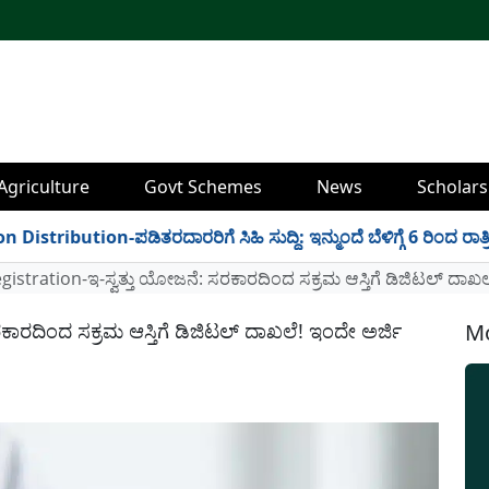
Agriculture
Govt Schemes
News
Scholars
bution-ಪಡಿತರದಾರರಿಗೆ ಸಿಹಿ ಸುದ್ದಿ: ಇನ್ಮುಂದೆ ಬೆಳಿಗ್ಗೆ 6 ರಿಂದ ರಾತ್ರಿ 10
istration-ಇ-ಸ್ವತ್ತು ಯೋಜನೆ: ಸರಕಾರದಿಂದ ಸಕ್ರಮ ಆಸ್ತಿಗೆ ಡಿಜಿಟಲ್ ದಾಖಲೆ! 
ಕಾರದಿಂದ ಸಕ್ರಮ ಆಸ್ತಿಗೆ ಡಿಜಿಟಲ್ ದಾಖಲೆ! ಇಂದೇ ಅರ್ಜಿ
Mo