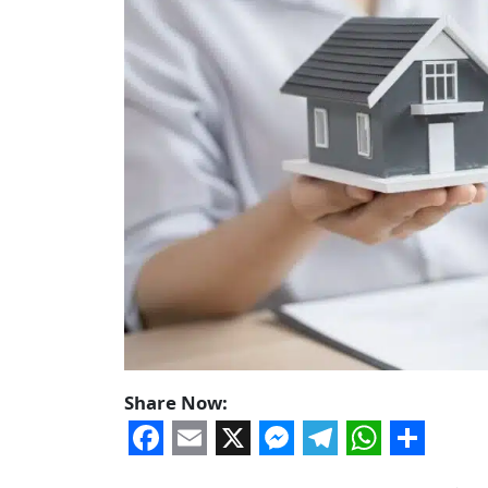
Share Now:
Facebook
Email
X
Messenger
Telegram
WhatsA
Share