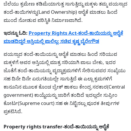
ಬೆಲೆಯು ಕ್ರಮೇಣ ಕಡಿಮೆಯಾಗುತ್ತ ಸಾಗುತ್ತಿದ್ದು ಮಕ್ಕಳು ತಮ್ಮ ವಯಸ್ಸಾದ
ತಂದೆ-ತಾಯಿಗಳನ್ನು(Land Ownership) ಆರೈಕೆ ಮಾಡಲು ಹಿಂದೆ
ಮುಂದೆ ನೋಡುವ ಪರಿಸ್ಥಿತಿ ನಿರ್ಮಾಣವಾಗಿದೆ.
ಇದನ್ನೂ ಓದಿ:
Property Rights Act-ತಂದೆ-ತಾಯಿಯನ್ನು ಆರೈಕೆ
ಮಾಡದಿದ್ದರೆ ಆಸ್ತಿಯಲ್ಲಿ ಪಾಲಿಲ್ಲ: ಸಚಿವ ಕೃಷ್ಣ ಬೈರೇಗೌಡ
ವಯಸ್ಸಾದ ತಂದೆ-ತಾಯಿಯನ್ನು ಆರೈಕೆ ಮಾಡಲು ಹಿಂದೆ ಸರಿಯುವ
ಮಕ್ಕಳಿಗೆ ಅವರ ಆಸ್ತಿಯಲ್ಲಿ ಮಾತ್ರ ಸರಿಯಾಗಿ ಪಾಲು ಬೇಕು, ಇದರ
ಜೊತೆಗೆ ತಂದೆ-ತಾಯಿಯನ್ನು ವೃದ್ಧಾಶ್ರಮಗಳಿಗೆ ಸೇರಿಸುವವರ ಸಂಖ್ಯೆಯು
ಸಹ ದಿನೇ ದಿನೇ ಏರುಗತಿಯಲ್ಲೇ ಸಾಗುತ್ತಿದೆ ಈ ಎಲ್ಲಾ ಕ್ರಮಗಳಿಗೆ
ಕಾನೂನಿನ ಮೂಲಕ ಕೊಂಚ ಬ್ರೇಕ್ ಹಾಕಲು ಕೇಂದ್ರ ಸರಕಾರ(Central
government) ಕಾಯ್ದೆಯನ್ನು ಜಾರಿಗೆ ತಂದಿದೆ ಇದಲ್ಲದೇ ಸುಪ್ರೀಂ
ಕೋರ್ಟ(Supreme court) ಸಹ ಈ ನಿಟ್ಟಿನಲ್ಲು ಪೂರಕ ತೀರ್ಪುಗಳ
ಪ್ರಕಟಿಸಿದೆ.
Property rights transfer-ತಂದೆ-ತಾಯಿಯನ್ನು ಆರೈಕೆ