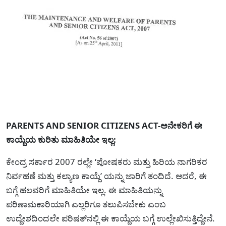
PARENTS AND SENIOR CITIZENS ACT-ಅನೇಕರಿಗೆ ಈ
ಕಾಯ್ದೆಯ ಕುರಿತು ಮಾಹಿತಿಯೇ ಇಲ್ಲ:
ಕೇಂದ್ರ ಸರ್ಕಾರ 2007 ರಲ್ಲೇ ‘ಪೋಷಕರು ಮತ್ತು ಹಿರಿಯ ನಾಗರಿಕರ
ನಿರ್ವಹಣೆ ಮತ್ತು ಕಲ್ಯಾಣ ಕಾಯ್ದೆ’ ಯನ್ನು ಜಾರಿಗೆ ತಂದಿದೆ. ಆದರೆ, ಈ
ಬಗ್ಗೆ ಹಲವರಿಗೆ ಮಾಹಿತಿಯೇ ಇಲ್ಲ. ಈ ಮಾಹಿತಿಯನ್ನು
ಪರಿಣಾಮಕಾರಿಯಾಗಿ ಎಲ್ಲರಿಗೂ ತಲುಪಿಸಬೇಕು ಎಂಬ
ಉದ್ದೇಶದಿಂದಲೇ ಪರಿಷತ್‍ನಲ್ಲಿ ಈ ಕಾಯ್ದೆಯ ಬಗ್ಗೆ ಉಲ್ಲೇಖಿಸುತ್ತಿದ್ದೇನೆ.