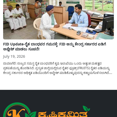
FID Update-ರೈತ ಬಾಂಧವರ ಗಮನಕ್ಕೆ: FID ಅನ್ನು ಕೇಂದ್ರ ಸರ್ಕಾರದ ಐಡಿಗೆ
ಅಪ್ಡೇಟ್ ಮಾಡಲು ಸೂಚನೆ!
July 19, 2026
ದಾವಣಗೆರೆ: ರಾಜ್ಯದ ಸಮಸ್ತ ರೈತ ಬಾಂಧವರಿಗೆ ಕೃಷಿ ಇಲಾಖೆಯು ಒಂದು ಅತ್ಯಂತ ಮಹತ್ವದ
ಪ್ರಕಟಣೆಯನ್ನು ಹೊರಡಿಸಿದೆ. ಪ್ರಸ್ತುತ ಚಾಲ್ತಿಯಲ್ಲಿರುವ ರೈತರ ಫ್ರೂಟ್ಸ್ (FRUITS) ರೈತರ ಐಡಿಯನ್ನು
ಕೇಂದ್ರ ಸರ್ಕಾರದ ಅಧಿಕೃತ ಐಡಿಯೊಂದಿಗೆ ಅಪ್ಡೇಟ್ ಮಾಡಿಕೊಳ್ಳುವುದನ್ನು ಕಡ್ಡಾಯಗೊಳಿಸಲಾಗಿದೆ.
ಸರ್ಕಾರದ ವಿವಿಧ ಯೋಜನೆಗಳ ಪ್ರಯೋಜನಗಳನ್ನು ಯಾವುದೇ ಅಡಚಣೆಯಿಲ್ಲದೆ ನೇರವಾಗಿ
ಪಡೆದುಕೊಳ್ಳಲು ಈ ಪ್ರಕ್ರಿಯೆಯು ಅತ್ಯಂತ ಅಗತ್ಯವಾಗಿದ್ದು, ಅರ್ಹ ರೈತರು...