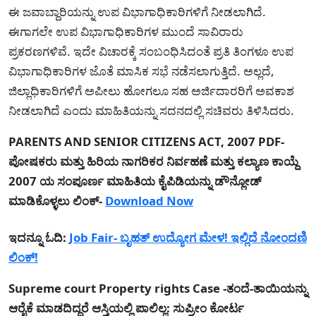
ಈ ಜವಾಬ್ದಾರಿಯನ್ನು ಉಪ ವಿಭಾಗಾಧಿಕಾರಿಗಳಿಗೆ ನೀಡಲಾಗಿದೆ.
ಈಗಾಗಲೇ ಉಪ ವಿಭಾಗಾಧಿಕಾರಿಗಳ ಮುಂದೆ ಸಾವಿರಾರು
ಪ್ರಕರಣಗಳಿವೆ. ಇದೇ ವಿಚಾರಕ್ಕೆ ಸಂಬಂಧಿಸಿದಂತೆ ಪ್ರತಿ ತಿಂಗಳೂ ಉಪ
ವಿಭಾಗಾಧಿಕಾರಿಗಳ ಜೊತೆ ಮಾಸಿಕ ಸಭೆ ನಡೆಸಲಾಗುತ್ತಿದೆ. ಅಲ್ಲದೆ,
ಜಿಲ್ಲಾಧಿಕಾರಿಗಳಿಗೆ ಅಪೀಲು ಹೋಗಲೂ ಸಹ ಅರ್ಜಿದಾರರಿಗೆ ಅವಕಾಶ
ನೀಡಲಾಗಿದೆ ಎಂದು ಮಾಹಿತಿಯನ್ನು ಸದನದಲ್ಲಿ ಸಚಿವರು ತಿಳಿಸಿದರು.
PARENTS AND SENIOR CITIZENS ACT, 2007 PDF-
ಪೋಷಕರು ಮತ್ತು ಹಿರಿಯ ನಾಗರಿಕರ ನಿರ್ವಹಣೆ ಮತ್ತು ಕಲ್ಯಾಣ ಕಾಯ್ದೆ
2007 ಯ ಸಂಪೂರ್ಣ ಮಾಹಿತಿಯ ಕೈಪಿಡಿಯನ್ನು ಡೌನ್ಲೋಡ್
ಮಾಡಿಕೊಳ್ಳಲು ಲಿಂಕ್-
Download Now
ಇದನ್ನೂ ಓದಿ:
Job Fair- ಬೃಹತ್ ಉದ್ಯೋಗ ಮೇಳ! ಇಲ್ಲಿದೆ ನೋಂದಣಿ
ಲಿಂಕ್!
Supreme court Property rights Case -ತಂದೆ-ತಾಯಿಯನ್ನು
ಆರೈಕೆ ಮಾಡದಿದ್ದರೆ ಆಸ್ತಿಯಲ್ಲಿ ಪಾಲಿಲ್ಲ: ಸುಪ್ರೀಂ ಕೋರ್ಟ