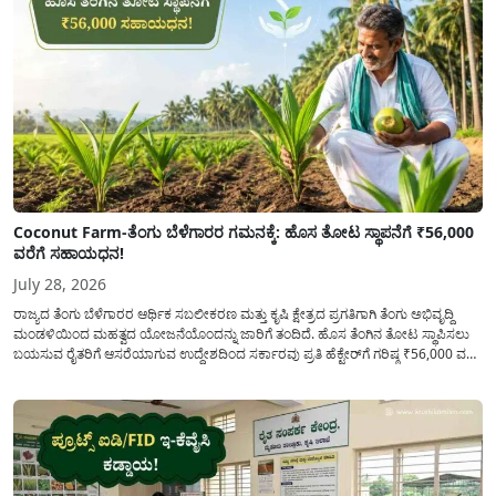
Coconut Farm-ತೆಂಗು ಬೆಳೆಗಾರರ ಗಮನಕ್ಕೆ: ಹೊಸ ತೋಟ ಸ್ಥಾಪನೆಗೆ ₹56,000
ವರೆಗೆ ಸಹಾಯಧನ!
July 28, 2026
ರಾಜ್ಯದ ತೆಂಗು ಬೆಳೆಗಾರರ ಆರ್ಥಿಕ ಸಬಲೀಕರಣ ಮತ್ತು ಕೃಷಿ ಕ್ಷೇತ್ರದ ಪ್ರಗತಿಗಾಗಿ ತೆಂಗು ಅಭಿವೃದ್ದಿ
ಮಂಡಳಿಯಿಂದ ಮಹತ್ವದ ಯೋಜನೆಯೊಂದನ್ನು ಜಾರಿಗೆ ತಂದಿದೆ. ಹೊಸ ತೆಂಗಿನ ತೋಟ ಸ್ಥಾಪಿಸಲು
ಬಯಸುವ ರೈತರಿಗೆ ಆಸರೆಯಾಗುವ ಉದ್ದೇಶದಿಂದ ಸರ್ಕಾರವು ಪ್ರತಿ ಹೆಕ್ಟೇರ್‌ಗೆ ಗರಿಷ್ಠ ₹56,000 ವರೆಗೆ
ಧನಸಹಾಯ ಪಡೆಯಲು ಅರ್ಜಿಯನ್ನು ಆಹ್ವಾನಿಸಿದೆ. ತೆಂಗು ಅಭಿವೃದ್ದಿ ಮಂಡಳಿಯ ಯೋಜನೆ
ಅಡಿಯಲ್ಲಿ ನೀಡಲಾಗುವ...