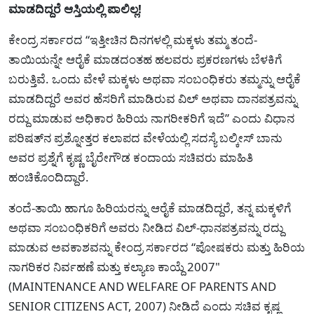
ಮಾಡದಿದ್ದರೆ ಆಸ್ತಿಯಲ್ಲಿ ಪಾಲಿಲ್ಲ!
ಕೇಂದ್ರ ಸರ್ಕಾರದ “ಇತ್ತೀಚಿನ ದಿನಗಳಲ್ಲಿ ಮಕ್ಕಳು ತಮ್ಮ ತಂದೆ-
ತಾಯಿಯನ್ನೇ ಆರೈಕೆ ಮಾಡದಂತಹ ಹಲವರು ಪ್ರಕರಣಗಳು ಬೆಳಕಿಗೆ
ಬರುತ್ತಿವೆ. ಒಂದು ವೇಳೆ ಮಕ್ಕಳು ಅಥವಾ ಸಂಬಂಧಿಕರು ತಮ್ಮನ್ನು ಆರೈಕೆ
ಮಾಡದಿದ್ದರೆ ಅವರ ಹೆಸರಿಗೆ ಮಾಡಿರುವ ವಿಲ್ ಅಥವಾ ದಾನಪತ್ರವನ್ನು
ರದ್ದು ಮಾಡುವ ಅಧಿಕಾರ ಹಿರಿಯ ನಾಗರೀಕರಿಗೆ ಇದೆ” ಎಂದು ವಿಧಾನ
ಪರಿಷತ್‍ನ ಪ್ರಶ್ನೋತ್ತರ ಕಲಾಪದ ವೇಳೆಯಲ್ಲಿ ಸದಸ್ಯೆ ಬಲ್ಕೀಸ್ ಬಾನು
ಅವರ ಪ್ರಶ್ನೆಗೆ ಕೃಷ್ಣ ಬೈರೇಗೌಡ ಕಂದಾಯ ಸಚಿವರು ಮಾಹಿತಿ
ಹಂಚಿಕೊಂದಿದ್ದಾರೆ.
ತಂದೆ-ತಾಯಿ ಹಾಗೂ ಹಿರಿಯರನ್ನು ಆರೈಕೆ ಮಾಡದಿದ್ದರೆ, ತನ್ನ ಮಕ್ಕಳಿಗೆ
ಅಥವಾ ಸಂಬಂಧಿಕರಿಗೆ ಅವರು ನೀಡಿದ ವಿಲ್-ಧಾನಪತ್ರವನ್ನು ರದ್ದು
ಮಾಡುವ ಅವಕಾಶವನ್ನು ಕೇಂದ್ರ ಸರ್ಕಾರದ “ಪೋಷಕರು ಮತ್ತು ಹಿರಿಯ
ನಾಗರಿಕರ ನಿರ್ವಹಣೆ ಮತ್ತು ಕಲ್ಯಾಣ ಕಾಯ್ದೆ 2007"
(MAINTENANCE AND WELFARE OF PARENTS AND
SENIOR CITIZENS ACT, 2007) ನೀಡಿದೆ ಎಂದು ಸಚಿವ ಕೃಷ್ಣ