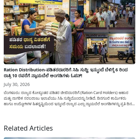
Ration Distribution-ಪಡಿತರದಾರರಿಗೆ ಸಿಹಿ ಸುದ್ದಿ: ಇನ್ಮುಂದೆ ಬೆಳಿಗ್ಗೆ 6 ರಿಂದ
ರಾತ್ರಿ 10 ರವರೆಗೆ ನ್ಯಾಯಬೆಲೆ ಅಂಗಡಿಗಳು ಓಪನ್!
July 30, 2026
ಬೆಂಗಳೂರು: ರಾಜ್ಯದ ಕೋಟ್ಯಂತರ ಪಡಿತರ ಚೀಟಿದಾರರಿಗೆ (Ration Card Holders) ಆಹಾರ
ಮತ್ತು ನಾಗರಿಕ ಸರಬರಾಜು ಇಲಾಖೆಯು ಸಿಹಿ ಸುದ್ದಿಯೊಂದನ್ನು ನೀಡಿದೆ. ದಿನಗೂಲಿ ಕಾರ್ಮಿಕರು
ಹಾಗೂ ಉದ್ಯೋಗಿಗಳ ಹಿತದೃಷ್ಟಿಯಿಂದ ಇನ್ಮುಂದೆ ರಾಜ್ಯದ ಎಲ್ಲಾ ನ್ಯಾಯಬೆಲೆ ಅಂಗಡಿಗಳನ್ನು ಪ್ರತಿ ದಿನ
ಬೆಳಿಗ್ಗೆ 6:00 ಗಂಟೆಯಿಂದ ರಾತ್ರಿ 10:00 ಗಂಟೆಯವರೆಗೆ ಕಡ್ಡಾಯವಾಗಿ ತೆರೆದಿಟ್ಟು ಪಡಿತರ ಧಾನ್ಯ
ವಿತರಿಸುವಂತೆ ಇಲಾಖೆಯ...
Related Articles