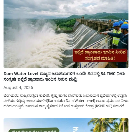
Dam Water Level-ರಾಜ್ಯದ ಜಲಾಶಯಗಳಿಗೆ ಒಂದೇ ದಿನದಲ್ಲಿ 34 TMC ನೀರು
ಸಂಗ್ರಹ! ಇಲ್ಲಿದೆ ಡ್ಯಾಂವಾರು ಇಂದಿನ ನೀರಿನ ಮಟ್ಟ!
August 4, 2026
ಬೆಂಗಳೂರು: ರಾಜ್ಯದಾದ್ಯಂತ ಕಾವೇರಿ, ಕೃಷ್ಣಾ ಹಾಗೂ ಮಲೆನಾಡು ಜಲಾನಯನ ಪ್ರದೇಶಗಳಲ್ಲಿ ಉತ್ತಮ
ಮಳೆಯಾಗುತ್ತಿದ್ದು, ಜಲಾಶಯಗಳಿಗೆ(Karnataka Dam Water Level) ಅಪಾರ ಪ್ರಮಾಣದ ನೀರು
ಹರಿದುಬರುತ್ತಿದೆ. ಕರ್ನಾಟಕ ರಾಜ್ಯ ನೈಸರ್ಗಿಕ ವಿಕೋಪ ಉಸ್ತುವಾರಿ ಕೇಂದ್ರ (KSNDMC) ಬಿಡುಗಡೆ
ಮಾಡಿರುವ ಆಗಸ್ಟ್ 04, 2026ರ ವರದಿಯಂತೆ, ರಾಜ್ಯದ ಪ್ರಮುಖ 14 ಜಲಾಶಯಗಳಿಗೆ ಒಂದೇ
ದಿನದಲ್ಲಿ ಬರೋಬ್ಬರಿ 34.8 TMC...