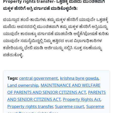
Property rights transfer- ಒತ್ತಡಕ್ಕೆ ಮಣಿದು ಮುಂಚಿತವಾಗಿ
ಮಕ್ಕಳ ಹೆಸರಿಗೆ ಆಸ್ತಿ ವರ್ಗಾವಣೆ ಮಾಡಿಕೊಳ್ಳಬೇಡಿ:
ವಯಸ್ಸಾದ ತಂದೆ-ತಾಯಿಗಳು ತಮ್ಮ ಮಕ್ಕಳ ಹೆಸರಿಗೆ ಯಾವುದೇ ಒತ್ತಡಕ್ಕೆ
ಮಣಿದು ಅವಸರದಲ್ಲಿ ಮುಂಚಿತವಾಗಿ ತಮ್ಮ ಮಕ್ಕಳ ಹೆಸರಿಗೆ ಆಸ್ತಿಯನ್ನು
ಯಾವುದೇ ಕಾರಣಕ್ಕೂ ವರ್ಗಾವಣೆ ಮಾಡಬೇಡಿ ಆರೈಕೆ/ಪೋಷಣೆ ಕುರಿತು
ಯಾವುದೇ ಸಮಸ್ಯೆಯಿದ್ದಲ್ಲಿ ನಿಮ್ಮ ಹತ್ತಿರದ ಉಪ ವಿಭಾಗಾಧಿಕಾರಿಗಳ
ಕಚೇರಿಯನ್ನು ಭೇಟಿ ಮಾಡಿ ಅರ್ಜಿಯನ್ನು ಸಲ್ಲಿಸಿ ಸೂಕ್ತ ಸಲಹೆಯನ್ನು
ಪಡೆದುಕೊಳ್ಳಿ.
Tags:
central government
,
krishna byre gowda
,
Land ownership
,
MAINTENANCE AND WELFARE
OF PARENTS AND SENIOR CITIZENS ACT
,
PARENTS
AND SENIOR CITIZENS ACT
,
Property Rights Act
,
Property rights transfer
,
Supreme court
,
Supreme