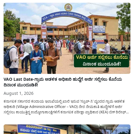
ದಿನದಲ್ಲಿ ಬರೋಬ್ಬರಿ 34.8 TMC...
VAO Last Date-ಗ್ರಾಮ ಆಡಳಿತ ಅಧಿಕಾರಿ ಹುದ್ದೆಗೆ ಅರ್ಜಿ ಸಲ್ಲಿಸಲು ಕೊನೆಯ
ದಿನಾಂಕ ಮುಂದೂಡಿಕೆ!
August 1, 2026
ಕರ್ನಾಟಕ ಸರ್ಕಾರದ ಕಂದಾಯ ಇಲಾಖೆಯಲ್ಲಿ ಖಾಲಿ ಇರುವ ‘ಗ್ರೂಪ್-ಸಿ’ ವೃಂದದ ಗ್ರಾಮ ಆಡಳಿತ
ಅಧಿಕಾರಿ (Village Administrative Officer – VAO) ನೇರ ನೇಮಕಾತಿ ಹುದ್ದೆಗಳಿಗೆ ಅರ್ಜಿ
ಸಲ್ಲಿಸಲು ಕಾಯುತ್ತಿದ್ದ ಉದ್ಯೋಗಾಕಾಂಕ್ಷಿಗಳಿಗೆ ಕರ್ನಾಟಕ ಪರೀಕ್ಷಾ ಪ್ರಾಧಿಕಾರ (KEA) ಬಿಗ್ ರಿಲೀಫ್
ನೀಡಿದೆ. ಅರ್ಜಿ ಸಲ್ಲಿಕೆಯ ಅವಧಿಯನ್ನು ವಿಸ್ತರಿಸಿ ಅಧಿಕೃತ ಪ್ರಕಟಣೆ ಹೊರಡಿಸಿದ್ದು, ಇದುವರೆಗೆ ಅರ್ಜಿ
ಸಲ್ಲಿಸಲು...