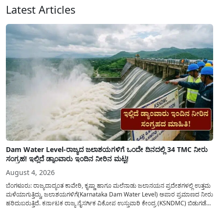
Latest Articles
Dam Water Level-ರಾಜ್ಯದ ಜಲಾಶಯಗಳಿಗೆ ಒಂದೇ ದಿನದಲ್ಲಿ 34 TMC ನೀರು
ಸಂಗ್ರಹ! ಇಲ್ಲಿದೆ ಡ್ಯಾಂವಾರು ಇಂದಿನ ನೀರಿನ ಮಟ್ಟ!
August 4, 2026
ಬೆಂಗಳೂರು: ರಾಜ್ಯದಾದ್ಯಂತ ಕಾವೇರಿ, ಕೃಷ್ಣಾ ಹಾಗೂ ಮಲೆನಾಡು ಜಲಾನಯನ ಪ್ರದೇಶಗಳಲ್ಲಿ ಉತ್ತಮ
ಮಳೆಯಾಗುತ್ತಿದ್ದು, ಜಲಾಶಯಗಳಿಗೆ(Karnataka Dam Water Level) ಅಪಾರ ಪ್ರಮಾಣದ ನೀರು
ಹರಿದುಬರುತ್ತಿದೆ. ಕರ್ನಾಟಕ ರಾಜ್ಯ ನೈಸರ್ಗಿಕ ವಿಕೋಪ ಉಸ್ತುವಾರಿ ಕೇಂದ್ರ (KSNDMC) ಬಿಡುಗಡೆ
ಮಾಡಿರುವ ಆಗಸ್ಟ್ 04, 2026ರ ವರದಿಯಂತೆ, ರಾಜ್ಯದ ಪ್ರಮುಖ 14 ಜಲಾಶಯಗಳಿಗೆ ಒಂದೇ