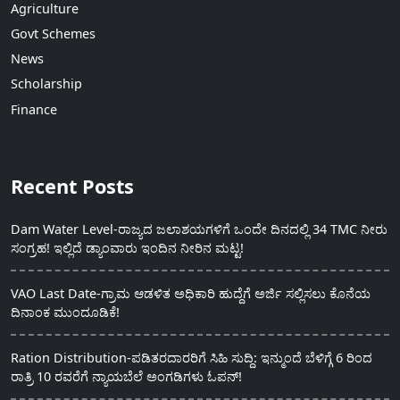
Agriculture
Govt Schemes
News
Scholarship
Finance
Recent Posts
Dam Water Level-ರಾಜ್ಯದ ಜಲಾಶಯಗಳಿಗೆ ಒಂದೇ ದಿನದಲ್ಲಿ 34 TMC ನೀರು
ಸಂಗ್ರಹ! ಇಲ್ಲಿದೆ ಡ್ಯಾಂವಾರು ಇಂದಿನ ನೀರಿನ ಮಟ್ಟ!
VAO Last Date-ಗ್ರಾಮ ಆಡಳಿತ ಅಧಿಕಾರಿ ಹುದ್ದೆಗೆ ಅರ್ಜಿ ಸಲ್ಲಿಸಲು ಕೊನೆಯ
ದಿನಾಂಕ ಮುಂದೂಡಿಕೆ!
Ration Distribution-ಪಡಿತರದಾರರಿಗೆ ಸಿಹಿ ಸುದ್ದಿ: ಇನ್ಮುಂದೆ ಬೆಳಿಗ್ಗೆ 6 ರಿಂದ
ರಾತ್ರಿ 10 ರವರೆಗೆ ನ್ಯಾಯಬೆಲೆ ಅಂಗಡಿಗಳು ಓಪನ್!