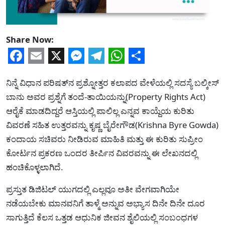
Share Now:
Facebook
Email
X
Messenger
Telegram
WhatsApp
Share
ನಿನ್ನೆ ವಿಧಾನ ಪರಿಷತ್‍ನ ಪ್ರಶ್ನೋತ್ತರ ಕಲಾಪದ ವೇಳೆಯಲ್ಲಿ ಸದಸ್ಯೆ ಬಲ್ಕೀಸ್
ಬಾನು ಅವರ ಪ್ರಶ್ನೆಗೆ ತಂದೆ-ತಾಯಿಯನ್ನು(Property Rights Act)
ಆರೈಕೆ ಮಾಡದಿದ್ದರೆ ಆಸ್ತಿಯಲ್ಲಿ ಪಾಲಿಲ್ಲ ಎನ್ನವ ಕಾಯ್ದೆಯ ಕುರಿತು
ವಿವರಣೆ ಸಹಿತ ಉತ್ತರವನ್ನು ಕೃಷ್ಣ ಬೈರೇಗೌಡ(Krishna Byre Gowda)
ಕಂದಾಯ ಸಚಿವರು ನೀಡಿರುವ ಮಾಹಿತಿ ಮತ್ತು ಈ ಕುರಿತು ಸುಪ್ರೀಂ
ಕೋರ್ಟನ ಪ್ರಕರಣ ಒಂದರ ತೀರ್ಪಿನ ವಿವರವನ್ನು ಈ ಲೇಖನದಲ್ಲಿ
ಹಂಚಿಕೊಳ್ಳಲಾಗಿದೆ.
ಪ್ರಸ್ತುತ ಡಿಜಿಟಲ್ ಯುಗದಲ್ಲಿ ಎಲ್ಲವೂ ಅತೀ ವೇಗವಾಗಿಯೇ
ನಡೆಯಬೇಕು ಮಾನವನಿಗೆ ತಾಳ್ಮೆ ಅನ್ನುವ ಅಭ್ಯಾಸ ದಿನೇ ದಿನೇ ದೂರ
ಸಾಗುತ್ತಿದೆ ಕೆಲಸ ಒತ್ತಡ ಆಧುನಿಕ ಜೀವನ ಶೈಲಿಯಲ್ಲಿ ಸಂಬಂಧಗಳ