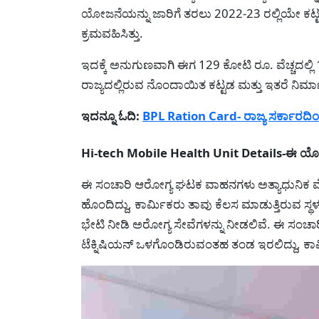
ಯೋಜನೆಯನ್ನು ಜಾರಿಗೆ ತರಲು 2022-23 ರಲ್ಲಿಯೇ ಕಟ್
ಕ್ರಮವಹಿಸಿತ್ತು.
ಇದಕ್ಕೆ ಅನುಗುಣವಾಗಿ ಈಗ 129 ಕೋಟಿ ರೂ. ವೆಚ್ಚದಲ್ಲಿ
ರಾಜ್ಯದಲ್ಲಿರುವ ನೊಂದಾಯಿತ ಕಟ್ಟಡ ಮತ್ತು ಇತರೆ ನಿರ
ಇದನ್ನೂ ಓದಿ:
BPL Ration Card- ರಾಜ್ಯ ಸರ್ಕಾರದಿಂದ
Hi-tech Mobile Health Unit Details-ಈ ಯ
ಈ ಸಂಚಾರಿ ಆರೋಗ್ಯ ಘಟಕ ವಾಹನಗಳು ಅತ್ಯಾಧುನಿಕ ವೈದ
ಹೊಂದಿದ್ದು, ಕಾರ್ಮಿಕರು ತಾವು ಕೆಲಸ ಮಾಡುತ್ತಿರುವ ಸ್ಥ
ಭೇಟಿ ನೀಡಿ ಅರೋಗ್ಯ ಸೇವೆಗಳನ್ನು ನೀಡಲಿವೆ. ಈ ಸಂಚಾರಿ ವ
ಟೆಕ್ನಿಷಿಯನ್ ಒಳಗೊಂಡಿರುವಂತಹ ತಂಡ ಇರಲಿದ್ದು, ಕಾರ