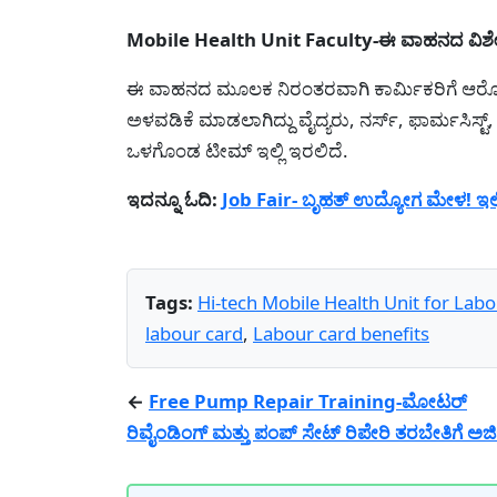
Mobile Health Unit Faculty-ಈ ವಾಹನದ ವಿಶ
ಈ ವಾಹನದ ಮೂಲಕ ನಿರಂತರವಾಗಿ ಕಾರ್ಮಿಕರಿಗೆ ಆರೋಗ್ಯ ಸೇ
ಅಳವಡಿಕೆ ಮಾಡಲಾಗಿದ್ದು ವೈದ್ಯರು, ನರ್ಸ್, ಫಾರ್ಮಸಿಸ್ಟ
ಒಳಗೊಂಡ ಟೀಮ್ ಇಲ್ಲಿ ಇರಲಿದೆ.
ಇದನ್ನೂ ಓದಿ:
Job Fair- ಬೃಹತ್ ಉದ್ಯೋಗ ಮೇಳ! ಇಲ್
Tags:
Hi-tech Mobile Health Unit for Lab
labour card
,
Labour card benefits
←
Free Pump Repair Training-ಮೋಟರ್
ರಿವೈಂಡಿಂಗ್ ಮತ್ತು ಪಂಪ್ ಸೇಟ್ ರಿಪೇರಿ ತರಬೇತಿಗೆ ಅರ್ಜ