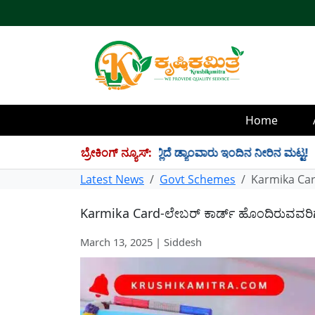
Home
 TMC ನೀರು ಸಂಗ್ರಹ! ಇಲ್ಲಿದೆ ಡ್ಯಾಂವಾರು ಇಂದಿನ ನೀರಿನ ಮಟ್ಟ!
ಬ್ರೇಕಿಂಗ್ ನ್ಯೂಸ್:
✱
Latest News
Govt Schemes
Karmika Car
Karmika Card-ಲೇಬರ್ ಕಾರ್ಡ್ ಹೊಂದಿರುವವರಿ
March 13, 2025 | Siddesh