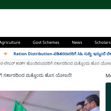
Agriculture
Govt Schemes
News
Scholars
Ration Distribution-ಪಡಿತರದಾರರಿಗೆ ಸಿಹಿ ಸುದ್ದಿ: ಇನ್ಮುಂದೆ ಬೆಳಿಗ್ಗೆ 6 ರ
d-ಲೇಬರ್ ಕಾರ್ಡ್ ಹೊಂದಿರುವವರಿಗೆ ಸರ್ಕಾರದಿಂದ ಮತ್ತೊಂದು ಹೊಸ ಯೋಜ
ಗೆ ಸರ್ಕಾರದಿಂದ ಮತ್ತೊಂದು ಹೊಸ ಯೋಜನೆ!
Mo