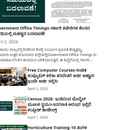
ernment Office Timings-ಸರ್ಕಾರಿ ಕಚೇರಿಗಳ ಕೆಲಸದ
ಿಯಲ್ಲಿ ಮಹತ್ವದ ಬದಲಾವಣೆ!
il 2, 2026
ಳೂರು: ರಾಜ್ಯದಲ್ಲಿ ದಿನದಿಂದ ದಿನಕ್ಕೆ ಸೂರ್ಯನ ಪ್ರಖರತೆ ಹೆಚ್ಚುತ್ತಿದ್ದು,
ಷವಾಗಿ ಉತ್ತರ ಕರ್ನಾಟಕದ ಜಿಲ್ಲೆಗಳಲ್ಲಿ(Government Office Timings In
ataka) ಬಿಸಿಲಿನ ತಾಪಮಾನ ಏರಿಕೆಯಾಗುತ್ತಿದೆ. ಈ ಹಿನ್ನೆಲೆಯಲ್ಲಿ ಸರ್ಕಾರಿ
ರರ ಹಿತದೃಷ್ಟಿಯಿಂದ ಹಾಗೂ ಸಾರ್ವಜನಿಕರ ಅನುಕೂಲಕ್ಕಾಗಿ ಕರ್ನಾಟಕ
Free Computer Courses-ಉಚಿತ
ಾರವು ಮಹತ್ವದ ನಿರ್ಧಾರವೊಂದನ್ನು ಕೈಗೊಂಡಿದೆ. ಕಿತ್ತೂರು ಕರ್ನಾಟಕ ಮತ್ತು
ಕಂಪ್ಯೂಟರ್ ಕಲಿಕಾ ತರಬೇತಿಗೆ ಅರ್ಜಿ ಆಹ್ವಾನ!
ಾಣ ಕರ್ನಾಟಕದ ಒಟ್ಟು 9 ಜಿಲ್ಲೆಗಳಲ್ಲಿ ಏಪ್ರಿಲ್...
ಇಂದೇ ಅರ್ಜಿ ಸಲ್ಲಿಸಿ!
April 2, 2026
Census-2026: ಇಂದಿನಿಂದ ಮೊಬೈಲ್
ಮೂಲಕ ಸ್ವಯಂ-ಜನಗಣತಿ ಆರಂಭ! ಇಲ್ಲಿದೆ
ಕಂಪ್ಲೀಟ್ ಡೀಟೇಲ್ಸ್!
April 1, 2026
Horticulture Training-10 ತಿಂಗಳ