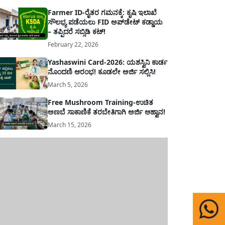
Farmer ID-ರೈತರ ಗಮನಕ್ಕೆ: ಕೃಷಿ ಇಲಾಖೆ
ಸೌಲಭ್ಯ ಪಡೆಯಲು FID ಅಪ್‌ಡೇಟ್ ಕಡ್ಡಾಯ
– ತಪ್ಪಿದರೆ ಸಬ್ಸಿಡಿ ಕಟ್!
February 22, 2026
Yashaswini Card-2026: ಯಶಸ್ವಿನಿ ಕಾರ್ಡ
ನೊಂದಣಿ ಆರಂಭ! ಕೂಡಲೇ ಅರ್ಜಿ ಸಲ್ಲಿಸಿ!
March 5, 2026
Free Mushroom Training-ಉಚಿತ
ಅಣಬೆ ಸಾಕಾಣಿಕೆ ತರಬೇತಿಗಾಗಿ ಅರ್ಜಿ ಆಹ್ವಾನ!
March 15, 2026