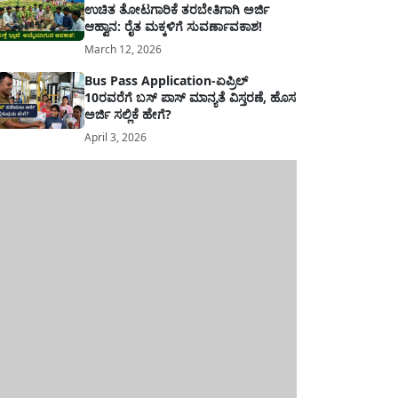
ಉಚಿತ ತೋಟಗಾರಿಕೆ ತರಬೇತಿಗಾಗಿ ಅರ್ಜಿ
ಆಹ್ವಾನ: ರೈತ ಮಕ್ಕಳಿಗೆ ಸುವರ್ಣಾವಕಾಶ!
March 12, 2026
Bus Pass Application-ಏಪ್ರಿಲ್
10ರವರೆಗೆ ಬಸ್ ಪಾಸ್ ಮಾನ್ಯತೆ ವಿಸ್ತರಣೆ, ಹೊಸ
ಅರ್ಜಿ ಸಲ್ಲಿಕೆ ಹೇಗೆ?
April 3, 2026