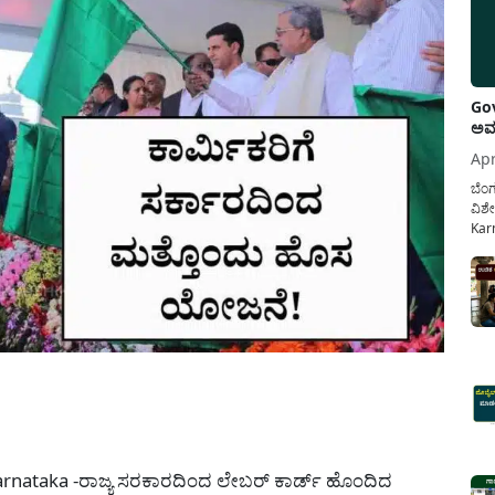
Gov
ಅವಧ
Apr
ಬೆಂಗ
ವಿಶೇ
Karn
ನೌಕ
ಸರ್ಕ
ಕಲ್ಯ
pp
Karnataka -ರಾಜ್ಯ ಸರಕಾರದಿಂದ ಲೇಬರ್ ಕಾರ್ಡ್ ಹೊಂದಿದ