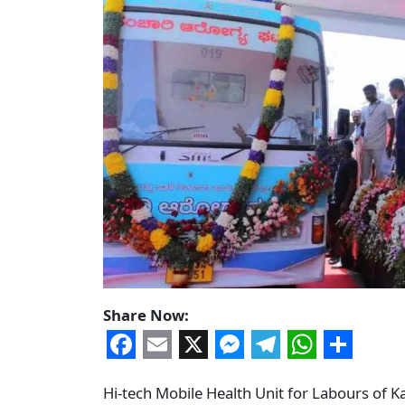
Share Now:
Facebook
Email
X
Messenger
Telegram
WhatsA
Share
Hi-tech Mobile Health Unit for Labours of 