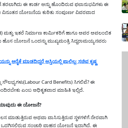
ಗೆ ತರಲಾಗಿದು ಈ ಕಾರ್ಡ ಅನ್ನು ಹೊಂದಿರುವ ಫಲಾನುಭವಿಗಳು ಈ
 ವಿನೂತನ ಯೋಜನೆಯ ಕುರಿತು ಸಂಪೂರ್ಣ ವಿವರವಾದ
) ಮತ್ತು ಇತರೆ ನಿರ್ಮಾಣ ಕಾರ್ಮಿಕರಿಗೆ ಹಾಗೂ ಅವರ ಅವಲಂಬಿತ
ು ಹೊಸ ಯೋಜನೆ ಒಂದನ್ನು ಮುಖ್ಯಮಂತ್ರಿ ಸಿದ್ದರಾಮಯ್ಯನವರು
 ಆರೈಕೆ ಮಾಡದಿದ್ದರೆ ಆಸ್ತಿಯಲ್ಲಿ ಪಾಲಿಲ್ಲ: ಸಚಿವ ಕೃಷ್ಣ
ಾ ಸೌಲಭ್ಯಗಳು(Labour Card Benefits) ಸಿಗಲಿವೆ? ಈ
ರಬೇಕು ಎಂಬ ಅಧಿಕೃತವಾದ ಮಾಹಿತಿ ಇಲ್ಲಿದೆ.
s-ಯಾವುದು ಈ ಯೋಜನೆ?
ಸ ಮಾಡುತ್ತಿರುವ ಅಥವಾ ವಾಸಿಸುತ್ತಿರುವ ಸ್ಥಳಗಳಿಗೆ ನೇರವಾಗಿ
್ನು ಒದಗಿಸಲಿರುವ ಸಂಚಾರಿ ವಾಹನ ಯೋಜನೆ ಇದಾಗಿದೆ. ಈ