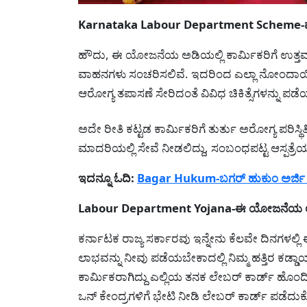
Karnataka Labour Department Scheme-ಪ್ರತಿ
ಹೌದು, ಈ ಯೋಜನೆಯ ಅಡಿಯಲ್ಲಿ ಕಾರ್ಮಿಕರಿಗೆ ಉತ್ತಮ 
ವಾಹನಗಳು ಸಂಚರಿಸಲಿವೆ. ಇದರಿಂದ ಎಲ್ಲಾ ನೋಂದಾ
ಆರೋಗ್ಯ ತಪಾಸಣೆ ಸೇರಿದಂತೆ ವಿವಿಧ ಚಿಕಿತ್ಸೆಗಳನ್ನು ಪ
ಅದೇ ರೀತಿ ಕಟ್ಟಡ ಕಾರ್ಮಿಕರಿಗೆ ತುರ್ತು ಅರೋಗ್ಯ ಪರಿಸ್ಥಿ
ಮಾದರಿಯಲ್ಲಿ ಸೇವೆ ನೀಡಲಿದ್ದು, ಸಂಬಂಧಪಟ್ಟ ಆಸ್ಪತ್ರೆಯಲ
ಇದನ್ನೂ ಓದಿ:
Bagar Hukum-ಬಗರ್ ಹುಕುಂ ಅರ್ಜಿ ವಿ
Labour Department Yojana-ಈ ಯೋಜನೆಯ 
ಕರ್ನಾಟಕ ರಾಜ್ಯ ಸರ್ಕಾರವು ಇನ್ನೇನು ಕೆಲವೇ ದಿನಗಳಲ
ಲಾಭವನ್ನು ನೀವು ಪಡೆಯಬೇಕಾದಲ್ಲಿ ನಿಮ್ಮ ಹತ್ತಿರ ಕಡ್
ಕಾರ್ಮಿಕರಾಗಿದ್ದು ಎಲ್ಲಿಯ ತನಕ ಲೇಬರ್ ಕಾರ್ಡ್ ಹೊಂದಿರ
ಒನ್ ಕೇಂದ್ರಗಳಿಗೆ ಭೇಟಿ ನೀಡಿ ಲೇಬರ್ ಕಾರ್ಡ್ ಪಡೆದುಕೊಳ