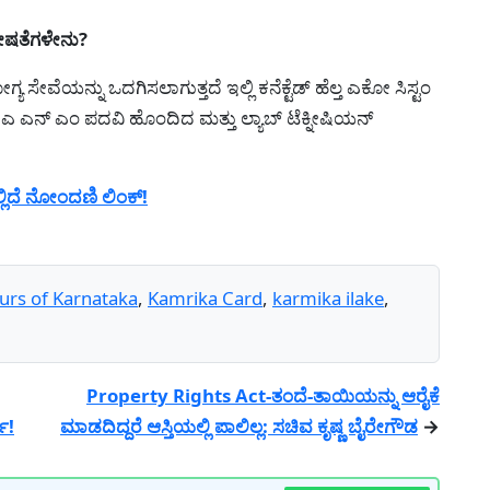
ೇಷತೆಗಳೇನು?
ವೆಯನ್ನು ಒದಗಿಸಲಾಗುತ್ತದೆ ಇಲ್ಲಿ ಕನೆಕ್ಟೆಡ್ ಹೆಲ್ತ ಎಕೋ ಸಿಸ್ಟಂ
್, ಎ ಎನ್ ಎಂ ಪದವಿ ಹೊಂದಿದ ಮತ್ತು ಲ್ಯಾಬ್ ಟೆಕ್ನೀಷಿಯನ್
ಲಿದೆ ನೋಂದಣಿ ಲಿಂಕ್!
ours of Karnataka
,
Kamrika Card
,
karmika ilake
,
Property Rights Act-ತಂದೆ-ತಾಯಿಯನ್ನು ಆರೈಕೆ
ಿ!
ಮಾಡದಿದ್ದರೆ ಆಸ್ತಿಯಲ್ಲಿ ಪಾಲಿಲ್ಲ: ಸಚಿವ ಕೃಷ್ಣ ಬೈರೇಗೌಡ
→