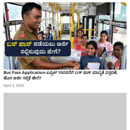
Bus Pass Application-ಏಪ್ರಿಲ್ 10ರವರೆಗೆ ಬಸ್ ಪಾಸ್ ಮಾನ್ಯತೆ ವಿಸ್ತರಣೆ,
ಹೊಸ ಅರ್ಜಿ ಸಲ್ಲಿಕೆ ಹೇಗೆ?
April 3, 2026