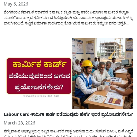
May 6, 2026
ಬೆಂಗಳೂರು: ಕರ್ನಾಟಕ ಸರ್ಕಾರದ ‘ಕರ್ನಾಟಕ ಕಟ್ಟಡ ಮತ್ತು ಇತರೇ ನಿರ್ಮಾಣ ಕಾರ್ಮಿಕರ ಕಲ್ಯಾಣ
ಮಂಡಳಿ’ಯು ರಾಜ್ಯದ ಶ್ರಮಿಕ ವರ್ಗದ ಹಿತರಕ್ಷಣೆಗಾಗಿ ಹಲವಾರು ಮಹತ್ವಾಕಾಂಕ್ಷೆಯ ಯೋಜನೆಗಳನ್ನು
ಜಾರಿಗೆ ತಂದಿದೆ. ಕಟ್ಟಡ ನಿರ್ಮಾಣ ಕಾರ್ಯದಲ್ಲಿ ತೊಡಗಿರುವ ಕಾರ್ಮಿಕರು ತಮ್ಮ ಜೀವನದ ಭದ್ರತೆ
ಮತ್ತು ಆರ್ಥಿಕ ಸಬಲೀಕರಣಕ್ಕಾಗಿ ‘ಕಾರ್ಮಿಕ ಕಾರ್ಡ್’ (Labour Card) ಪಡೆಯುವುದು ಅತ್ಯಂತ
ಅವಶ್ಯಕವಾಗಿದೆ. ಈ ಕಾರ್ಡ್...
Labour Card-ಕಾರ್ಮಿಕ ಕಾರ್ಡ ಪಡೆಯುವುದು ಹೇಗೆ? ಇದರ ಪ್ರಯೋಜನಗಳೇನು?
March 28, 2026
ನಮ್ಮ ನಾಡಿನ ಅಭಿವೃದ್ಧಿಯಲ್ಲಿ ಕಟ್ಟಡ ಕಾರ್ಮಿಕರ ಪಾತ್ರ ಅನನ್ಯವಾದುದು. ಸುಡುವ ಬಿಸಿಲು, ಮಳೆ ಎನ್ನದೆ
ಬೆವರು ಸುರಿಸಿ ಭವ್ಯ ಕಟ್ಟಡಗಳನ್ನು ನಿರ್ಮಿಸುವ ಶ್ರಮಿಕ ವರ್ಗದ ಸಾಮಾಜಿಕ ಮತ್ತು ಆರ್ಥಿಕ ಭದ್ರತೆಗಾಗಿ