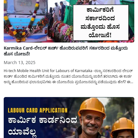
Karmika Card-ಲೇಬರ್ ಕಾರ್ಡ್ ಹೊಂದಿರುವವರಿಗೆ ಸರ್ಕಾರದಿಂದ ಮತ್ತೊಂದು
ಹೊಸ ಯೋಜನೆ!
March 13, 2025
Hi-tech Mobile Health Unit for Labours of Karnataka -ರಾಜ್ಯ ಸರಕಾರದಿಂದ ಲೇಬರ್
ಕಾರ್ಡ್ ಹೊಂದಿದ ಕಾರ್ಮಿಕರಿಗೆ ಮತ್ತೊಂದು ನೂತನ ಯೋಜನೆಯನ್ನು ಜಾರಿಗೆ ತರಲಾಗಿದು ಈ ಕಾರ್ಡ
ಅನ್ನು ಹೊಂದಿರುವ ಫಲಾನುಭವಿಗಳು ಈ ಯೋಜನೆಯ ಪ್ರಯೋಜನವನ್ನು ಪಡೆಯುವುದು ಹೇಗೆ? ಈ
ವಿನೂತನ ಯೋಜನೆಯ ಕುರಿತು ಸಂಪೂರ್ಣ ವಿವರವಾದ ಮಾಹಿತಿಯನ್ನು ತಿಳಿಸಲಾಗಿದೆ. ಕರ್ನಾಟಕ
ರಾಜ್ಯದ ನೊಂದಾಯಿತ...