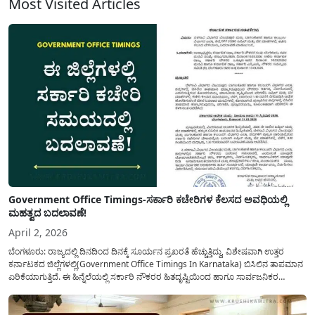
Most Visited Articles
Government Office Timings-ಸರ್ಕಾರಿ ಕಚೇರಿಗಳ ಕೆಲಸದ ಅವಧಿಯಲ್ಲಿ
ಮಹತ್ವದ ಬದಲಾವಣೆ!
April 2, 2026
ಬೆಂಗಳೂರು: ರಾಜ್ಯದಲ್ಲಿ ದಿನದಿಂದ ದಿನಕ್ಕೆ ಸೂರ್ಯನ ಪ್ರಖರತೆ ಹೆಚ್ಚುತ್ತಿದ್ದು, ವಿಶೇಷವಾಗಿ ಉತ್ತರ
ಕರ್ನಾಟಕದ ಜಿಲ್ಲೆಗಳಲ್ಲಿ(Government Office Timings In Karnataka) ಬಿಸಿಲಿನ ತಾಪಮಾನ
ಏರಿಕೆಯಾಗುತ್ತಿದೆ. ಈ ಹಿನ್ನೆಲೆಯಲ್ಲಿ ಸರ್ಕಾರಿ ನೌಕರರ ಹಿತದೃಷ್ಟಿಯಿಂದ ಹಾಗೂ ಸಾರ್ವಜನಿಕರ
ಅನುಕೂಲಕ್ಕಾಗಿ ಕರ್ನಾಟಕ ಸರ್ಕಾರವು ಮಹತ್ವದ ನಿರ್ಧಾರವೊಂದನ್ನು ಕೈಗೊಂಡಿದೆ. ಕಿತ್ತೂರು ಕರ್ನಾಟಕ
ಮತ್ತು ಕಲ್ಯಾಣ ಕರ್ನಾಟಕದ ಒಟ್ಟು 9 ಜಿಲ್ಲೆಗಳಲ್ಲಿ ಏಪ್ರಿಲ್...