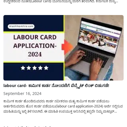
ಉದ್ದೇಶದಿಂದ ನೂತನ(Labour card) ಯೋಜನೆಯನ್ನು ಜಾರಿಗೆ ತರಲಾಗಿದೆ. ಕರ್ನಾಟಕ ರಾಜ್ಯ
ಸರ್ಕಾರವು, “ಕರ್ನಾಟಕ ಮೋಟಾರು ಸಾರಿಗೆ ಮತ್ತು ಇತರೆ ಸಂಬಂಧಿತ ಕಾರ್ಮಿಕರ ಸಾಮಾಜಕ ಭದ್ರತಾ
ಮತ್ತು ಕಲ್ಯಾಣ ಯೋಜನೆ”ಯನ್ನು(Labour...
labour card- ಕಾರ್ಮಿಕ ಕಾರ್ಡ ನೋಂದಣಿಗೆ ವೆಬ್ಸೈಟ್ ಲಿಂಕ್ ಬಿಡುಗಡೆ!
September 16, 2024
ಕಾರ್ಮಿಕ ಕಾರ್ಡ ಹೊಂದಿರುವವರು ಕಾರ್ಡ ನವೀಕರಣ ಮತ್ತು ಕಾರ್ಮಿಕ ಕಾರ್ಡ ಪಡೆಯಲು
ಅರ್ಹರಿರುವವರು ಹೊಸ ಕಾರ್ಡ ಪಡೆಯಲು(labour card application-2024) ಅರ್ಜಿ ಸಲ್ಲಿಸುವ
ಮಾಹಿತಿಯನ್ನು ಇಲ್ಲಿ ತಿಳಿಸಲಾಗಿದೆ. ಈ ಮಾಹಿತಿ ಉಪಯುಕ್ತ ಅನಿಸಿದಲ್ಲಿ ತಪ್ಪದೇ ನಿಮ್ಮ ವಾಟ್ಸಾಪ್
ಗುಂಪುಗಳಲ್ಲಿ ಶೇರ್ ಮಾಡಿ. ಕಾರ್ಮಿಕ ಇಲಾಖೆಯಿಂದ ಜಾರಿಯಲ್ಲಿರುವ ವಿವಿಧ ಯೋಜನೆಗಳ(labour
department yojana) ಪ್ರಯೋಜನ ಪಡೆದುಕೊಳ್ಳಲು ಕಾರ್ಮಿಕ ಕಾರ್ಡ...