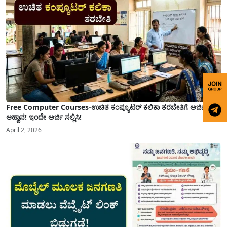
Free Computer Courses-ಉಚಿತ ಕಂಪ್ಯೂಟರ್ ಕಲಿಕಾ ತರಬೇತಿಗೆ ಅರ್ಜಿ
ಆಹ್ವಾನ! ಇಂದೇ ಅರ್ಜಿ ಸಲ್ಲಿಸಿ!
April 2, 2026