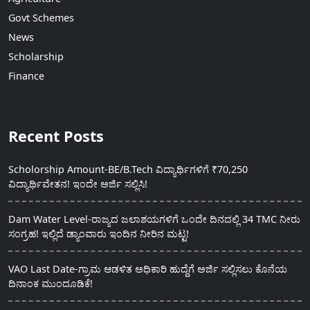
Govt Schemes
News
Scholarship
Finance
Recent Posts
Scholorship Amount-BE/B.Tech ವಿದ್ಯಾರ್ಥಿಗಳಿಗೆ ₹70,250
ವಿದ್ಯಾರ್ಥಿವೇತನ! ಇಂದೇ ಅರ್ಜಿ ಸಲ್ಲಿಸಿ!
Dam Water Level-ರಾಜ್ಯದ ಜಲಾಶಯಗಳಿಗೆ ಒಂದೇ ದಿನದಲ್ಲಿ 34 TMC ನೀರು
ಸಂಗ್ರಹ! ಇಲ್ಲಿದೆ ಡ್ಯಾಂವಾರು ಇಂದಿನ ನೀರಿನ ಮಟ್ಟ!
VAO Last Date-ಗ್ರಾಮ ಆಡಳಿತ ಅಧಿಕಾರಿ ಹುದ್ದೆಗೆ ಅರ್ಜಿ ಸಲ್ಲಿಸಲು ಕೊನೆಯ
ದಿನಾಂಕ ಮುಂದೂಡಿಕೆ!