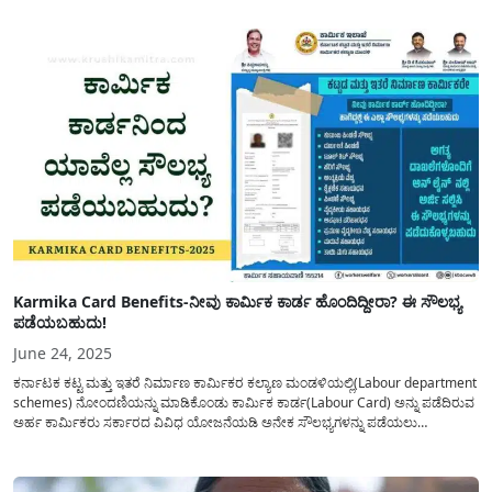
ವರ್ಗದ(Apply labour student scholarship)ಕುಟುಂಬಗಳ ವಿದ್ಯಾರ್ಥಿಗಳು ಹಾಗೂ
ಆರ್ಥಿಕವಾಗಿ ಹಿಂದುಳಿದ...
Karmika Card Benefits-ನೀವು ಕಾರ್ಮಿಕ ಕಾರ್ಡ ಹೊಂದಿದ್ದೀರಾ? ಈ ಸೌಲಭ್ಯ
ಪಡೆಯಬಹುದು!
June 24, 2025
ಕರ್ನಾಟಕ ಕಟ್ಟ ಮತ್ತು ಇತರೆ ನಿರ್ಮಾಣ ಕಾರ್ಮಿಕರ ಕಲ್ಯಾಣ ಮಂಡಳಿಯಲ್ಲಿ(Labour department
schemes) ನೋಂದಣಿಯನ್ನು ಮಾಡಿಕೊಂಡು ಕಾರ್ಮಿಕ ಕಾರ್ಡ(Labour Card) ಅನ್ನು ಪಡೆದಿರುವ
ಅರ್ಹ ಕಾರ್ಮಿಕರು ಸರ್ಕಾರದ ವಿವಿಧ ಯೋಜನೆಯಡಿ ಅನೇಕ ಸೌಲಭ್ಯಗಳನ್ನು ಪಡೆಯಲು
ಅವಕಾಶವಿದ್ದು ಅವುಗಳ ವಿವರವನ್ನು ಈ ಅಂಕಣದಲ್ಲಿ ಹಂಚಿಕೊಳ್ಳಲಾಗಿದೆ. ಕಾರ್ಮಿಕ
ಇಲಾಖೆಯಡಿ(Karmika Ilake) ಒಟ್ಟು 3 ಮಂಡಳಿಗಳು ಕಾರ್ಯನಿರ್ವಹಿಸುತ್ತಿದ್ದು ಈ ಮೂರು...