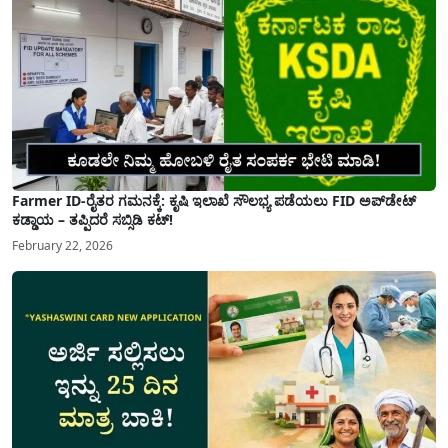
Farmer ID-ರೈತರ ಗಮನಕ್ಕೆ: ಕೃಷಿ ಇಲಾಖೆ ಸೌಲಭ್ಯ ಪಡೆಯಲು FID ಅಪ್‌ಡೇಟ್
ಕಡ್ಡಾಯ – ತಪ್ಪಿದರೆ ಸಬ್ಸಿಡಿ ಕಟ್!
February 22, 2026