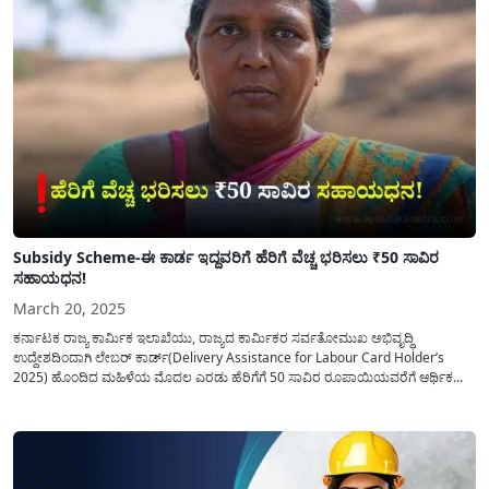
Subsidy Scheme-ಈ ಕಾರ್ಡ ಇದ್ದವರಿಗೆ ಹೆರಿಗೆ ವೆಚ್ಚ ಭರಿಸಲು ₹50 ಸಾವಿರ
ಸಹಾಯಧನ!
March 20, 2025
ಕರ್ನಾಟಕ ರಾಜ್ಯ ಕಾರ್ಮಿಕ ಇಲಾಖೆಯು, ರಾಜ್ಯದ ಕಾರ್ಮಿಕರ ಸರ್ವತೋಮುಖ ಅಭಿವೃದ್ಧಿ
ಉದ್ದೇಶದಿಂದಾಗಿ ಲೇಬರ್ ಕಾರ್ಡ್(Delivery Assistance for Labour Card Holder’s
2025) ಹೊಂದಿದ ಮಹಿಳೆಯ ಮೊದಲ ಎರಡು ಹೆರಿಗೆಗೆ 50 ಸಾವಿರ ರೂಪಾಯಿಯವರೆಗೆ ಆರ್ಥಿಕ
ಸಹಾಯ ಧನವನ್ನು ನೀಡಲು ಅರ್ಜಿ ಆಹ್ವಾನಿಸಿದೆ. ಕಾರ್ಮಿಕ ಇಲಾಖೆಯ ಹೆರಿಗೆ ಸೌಲಭ್ಯ ಯೋಜನೆಯ
ಲಾಭವನ್ನು ಪಡೆಯುವುದು ಹೇಗೆ? ಅರ್ಜಿ...