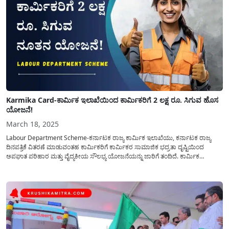
Karmika Card-ಕಾರ್ಮಿಕ ಇಲಾಖೆಯಿಂದ ಕಾರ್ಮಿಕರಿಗೆ 2 ಲಕ್ಷ ರೂ. ಸಿಗುವ ಹೊಸ
ಯೋಜನೆ!
March 18, 2025
Labour Department Scheme-ಕರ್ನಾಟಕ ರಾಜ್ಯ ಕಾರ್ಮಿಕ ಇಲಾಖೆಯು, ಕರ್ನಾಟಕ ರಾಜ್ಯ
ದಿನಪತ್ರಿಕೆ ವಿತರಣೆ ಮಾಡುವಂತಹ ಕಾರ್ಮಿಕರಿಗೆ ಕಾರ್ಮಿಕರ ಸಾಮಾಜಿಕ ಭದ್ರತಾ ದೃಷ್ಟಿಯಿಂದ
ಅಪಘಾತ ಪರಿಹಾರ ಮತ್ತು ವೈದ್ಯಕೀಯ ಸೌಲಭ್ಯ ಯೋಜನೆಯನ್ನು ಜಾರಿಗೆ ತಂದಿದೆ. ಕಾರ್ಮಿಕ
ಇಲಾಖೆಯ(Karmika Card) ಈ ಯೋಜನೆಗೆ ಅರ್ಜಿ ಸಲ್ಲಿಸಲು ಯಾವ ಕಾರ್ಮಿಕರು ಅರ್ಹರು?
ಯಾವ ಯಾವ ಸೌಲಭ್ಯಗಳು ಕಾರ್ಮಿಕರಿಗೆ ಸಿಗಲಿವೆ? ಅರ್ಜಿ...