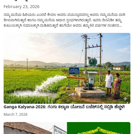
February 23, 2026
ನಮ್ಮ ಮನೆಯ ಹಿರಿಯರು ಎಂದರೆ ಕೇವಲ ಅವರು ವಯಸ್ಸಾದವರಲ್ಲ ಅವರು ನಮ್ಮ ಮನೆಯ ದಾರಿ
ದೀಪವಾಗಿರುತ್ತಾರೆ ಹಾಗೂ ನಮ್ಮ ಮನೆಯ ಆಧಾರ ಸ್ತಂಭಗಳಾಗಿರುತ್ತಾರೆ. ಇವರು ದಿನವಿಡೀ ತಮ್ಮ
ಕುಟುಂಬಕ್ಕಾಗಿ ಸಮಾಜಕ್ಕಾಗಿ ದುಡಿತಿರುತ್ತಾರೆ ಹಾಗೆಯೇ ಅವರು ತಮ್ಮ 60 ವರ್ಷಗಳ ನಂತರದ
ಜೀವನವನ್ನು ನೆಮ್ಮದಿಯಿಂದ ಕಳೆಯಬೇಕೆಂಬುದು ಪ್ರತಿಯೊಬ್ಬರ ಕನಸಾಗಿರುತ್ತದೆ ಆದ್ದರಿಂದ ಸರ್ಕಾರವು
ಹಿರಿಯ ನಾಗರಿಕರ ಗುರುತಿನ ಚೀಟಿ...
Ganga Kalyana-2026: ಗಂಗಾ ಕಲ್ಯಾಣ ಯೋಜನೆ ಬಜೆಟ್‌ನಲ್ಲಿ ಸಬ್ಸಿಡಿ ಹೆಚ್ಚಳ!
March 7, 2026