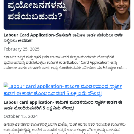
Labour Card Application-ಹೊಸದಾಗಿ ಕಾರ್ಮಿಕ ಕಾರ್ಡ ಪಡೆಯಲು ಅರ್ಜಿ
ಸಲ್ಲಿಸಲು ಅವಕಾಶ!
February 25, 2025
ಕರ್ನಾಟಕ ಕಟ್ಟದ ಮತ್ತು ಇತರೆ ನಿರ್ಮಾಣ ಕಾರ್ಮಿಕರ ಕಲ್ಯಾಣ ಮಂಡಳಿಯ ಯೋಜನೆಗಳ
ಪ್ರಯೋಜನವನ್ನು ಪಡೆದುಕೊಳ್ಳಲು ಕಾರ್ಮಿಕ ಕಾರ್ಡ(Labour Card Application) ಅನ್ನು
ಪಡೆಯಲು ಹಾಗೂ ಈಗಾಗಲೇ ಕಾರ್ಡ ಅನ್ನು ಹೊಂದಿರುವವರು ನವೀಕರಣ ಮಾಡಿಕೊಳ್ಳಲು ಅರ್ಜಿ
ಸಲ್ಲಿಸಲು ಅವಕಾಶ ನೀಡಲಾಗಿದೆ. ಕಾರ್ಮಿಕ ಕಾರ್ಡ ಅನ್ನು(Labour Card) ಪಡೆಯಲು ಅರ್ಜಿಯನ್ನು
ಎಲ್ಲಿ ಸಲ್ಲಿಸಬೇಕು? ಕಾರ್ಮಿಕ ಕಾರ್ಡ ಅನ್ನು ಪಡೆಯಲು...
Labour card application- ಕಾರ್ಮಿಕ ಮಂಡಳಿಯಿಂದ ಸ್ಮಾರ್ಟ್ ಕಾರ್ಡ! ಈ
ಕಾರ್ಡ ಹೊಂದಿರುವವರಿಗೆ 5 ಲಕ್ಷ ವಿಮೆ ಸೌಲಭ್ಯ!
October 15, 2024
ಅಸಂಘಟಿತ ವರ್ಗದ ಕಾರ್ಮಿಕರಲ್ಲಿ ಖಾಸಗಿ ವಾಣಿಜ್ಯ ಸಾರಿಗೆ ಹಾಗೂ ಇತರೆ ಸಂಬಂಧಿತ ಕಾರ್ಮಿಕರು
ಬಹು ಸಂಖ್ಯೆಯಲ್ಲಿದ್ದು, ಅವರಿಗೆ ಸಾಮಾಜಿಕ ಭದ್ರತೆ ಹಾಗೂ ಕಲ್ಯಾಣ ಸೌಲಭ್ಯಗಳನ್ನು ಒದಗಿಸುವ