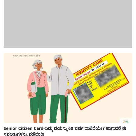
Senior Citizen Card-ನಿಮ್ಮ ವಯಸ್ಸು 60 ವರ್ಷ ದಾಟಿದೆಯೇ? ಹಾಗಾದರೆ ಈ
ಸವಲತ್ತುಗಳನ್ನು ಪಡೆಯಿರಿ!