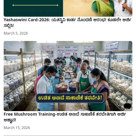
Yashaswini Card-2026: ಯಶಸ್ವಿನಿ ಕಾರ್ಡ ನೊಂದಣಿ ಆರಂಭ! ಕೂಡಲೇ ಅರ್ಜಿ
ಸಲ್ಲಿಸಿ!
March 5, 2026
Free Mushroom Training-ಉಚಿತ ಅಣಬೆ ಸಾಕಾಣಿಕೆ ತರಬೇತಿಗಾಗಿ ಅರ್ಜಿ
ಆಹ್ವಾನ!
March 15, 2026