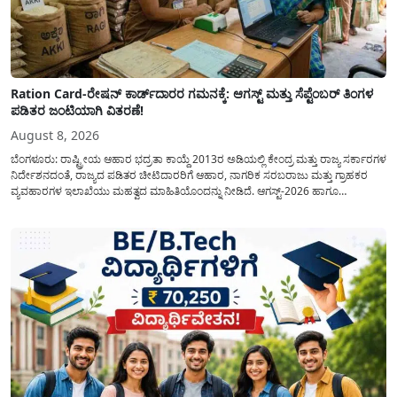
Ration Card-ರೇಷನ್ ಕಾರ್ಡ್‍ದಾರರ ಗಮನಕ್ಕೆ: ಆಗಸ್ಟ್ ಮತ್ತು ಸೆಪ್ಟೆಂಬರ್ ತಿಂಗಳ
ಪಡಿತರ ಜಂಟಿಯಾಗಿ ವಿತರಣೆ!
August 8, 2026
ಬೆಂಗಳೂರು: ರಾಷ್ಟ್ರೀಯ ಆಹಾರ ಭದ್ರತಾ ಕಾಯ್ದೆ 2013ರ ಅಡಿಯಲ್ಲಿ ಕೇಂದ್ರ ಮತ್ತು ರಾಜ್ಯ ಸರ್ಕಾರಗಳ
ನಿರ್ದೇಶನದಂತೆ, ರಾಜ್ಯದ ಪಡಿತರ ಚೀಟಿದಾರರಿಗೆ ಆಹಾರ, ನಾಗರಿಕ ಸರಬರಾಜು ಮತ್ತು ಗ್ರಾಹಕರ
ವ್ಯವಹಾರಗಳ ಇಲಾಖೆಯು ಮಹತ್ವದ ಮಾಹಿತಿಯೊಂದನ್ನು ನೀಡಿದೆ. ಆಗಸ್ಟ್-2026 ಹಾಗೂ
ಸೆಪ್ಟೆಂಬರ್-2026 ಈ ಎರಡೂ ತಿಂಗಳ ಆಹಾರ ಧಾನ್ಯಗಳ ವಿತರಣೆಯನ್ನು ಆಗಸ್ಟ್ ಮಾಹೆಯಲ್ಲೇ ಒಟ್ಟಿಗೆ
(ಜಂಟಿಯಾಗಿ) ನೀಡಲು ನಿರ್ಧರಿಸಲಾಗಿದೆ....