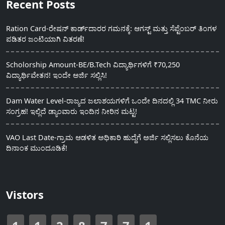
Recent Posts
Ration Card-ರೇಷನ್ ಕಾರ್ಡ್‍ದಾರರ ಗಮನಕ್ಕೆ: ಆಗಸ್ಟ್ ಮತ್ತು ಸೆಪ್ಟೆಂಬರ್ ತಿಂಗಳ
ಪಡಿತರ ಜಂಟಿಯಾಗಿ ವಿತರಣೆ!
Scholorship Amount-BE/B.Tech ವಿದ್ಯಾರ್ಥಿಗಳಿಗೆ ₹70,250
ವಿದ್ಯಾರ್ಥಿವೇತನ! ಇಂದೇ ಅರ್ಜಿ ಸಲ್ಲಿಸಿ!
Dam Water Level-ರಾಜ್ಯದ ಜಲಾಶಯಗಳಿಗೆ ಒಂದೇ ದಿನದಲ್ಲಿ 34 TMC ನೀರು
ಸಂಗ್ರಹ! ಇಲ್ಲಿದೆ ಡ್ಯಾಂವಾರು ಇಂದಿನ ನೀರಿನ ಮಟ್ಟ!
VAO Last Date-ಗ್ರಾಮ ಆಡಳಿತ ಅಧಿಕಾರಿ ಹುದ್ದೆಗೆ ಅರ್ಜಿ ಸಲ್ಲಿಸಲು ಕೊನೆಯ
ದಿನಾಂಕ ಮುಂದೂಡಿಕೆ!
Vistors