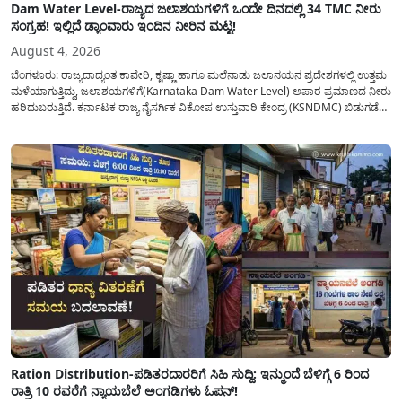
Dam Water Level-ರಾಜ್ಯದ ಜಲಾಶಯಗಳಿಗೆ ಒಂದೇ ದಿನದಲ್ಲಿ 34 TMC ನೀರು
ಸಂಗ್ರಹ! ಇಲ್ಲಿದೆ ಡ್ಯಾಂವಾರು ಇಂದಿನ ನೀರಿನ ಮಟ್ಟ!
August 4, 2026
ಬೆಂಗಳೂರು: ರಾಜ್ಯದಾದ್ಯಂತ ಕಾವೇರಿ, ಕೃಷ್ಣಾ ಹಾಗೂ ಮಲೆನಾಡು ಜಲಾನಯನ ಪ್ರದೇಶಗಳಲ್ಲಿ ಉತ್ತಮ
ಮಳೆಯಾಗುತ್ತಿದ್ದು, ಜಲಾಶಯಗಳಿಗೆ(Karnataka Dam Water Level) ಅಪಾರ ಪ್ರಮಾಣದ ನೀರು
ಹರಿದುಬರುತ್ತಿದೆ. ಕರ್ನಾಟಕ ರಾಜ್ಯ ನೈಸರ್ಗಿಕ ವಿಕೋಪ ಉಸ್ತುವಾರಿ ಕೇಂದ್ರ (KSNDMC) ಬಿಡುಗಡೆ
ಮಾಡಿರುವ ಆಗಸ್ಟ್ 04, 2026ರ ವರದಿಯಂತೆ, ರಾಜ್ಯದ ಪ್ರಮುಖ 14 ಜಲಾಶಯಗಳಿಗೆ ಒಂದೇ
ದಿನದಲ್ಲಿ ಬರೋಬ್ಬರಿ 34.8 TMC...
Ration Distribution-ಪಡಿತರದಾರರಿಗೆ ಸಿಹಿ ಸುದ್ದಿ: ಇನ್ಮುಂದೆ ಬೆಳಿಗ್ಗೆ 6 ರಿಂದ
ರಾತ್ರಿ 10 ರವರೆಗೆ ನ್ಯಾಯಬೆಲೆ ಅಂಗಡಿಗಳು ಓಪನ್!