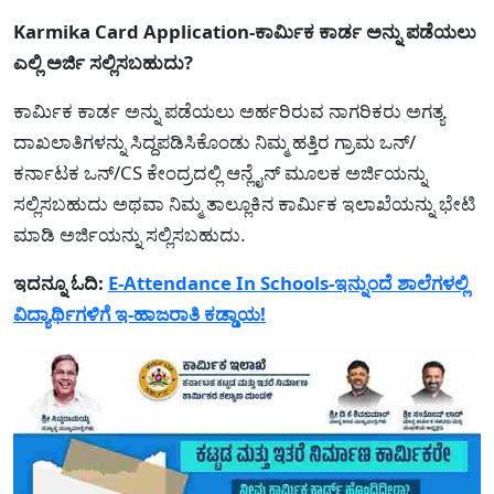
Karmika Card Application-ಕಾರ್ಮಿಕ ಕಾರ್ಡ ಅನ್ನು ಪಡೆಯಲು
ಎಲ್ಲಿ ಅರ್ಜಿ ಸಲ್ಲಿಸಬಹುದು?
ಕಾರ್ಮಿಕ ಕಾರ್ಡ ಅನ್ನು ಪಡೆಯಲು ಅರ್ಹರಿರುವ ನಾಗರಿಕರು ಅಗತ್ಯ
ದಾಖಲಾತಿಗಳನ್ನು ಸಿದ್ದಪಡಿಸಿಕೊಂಡು ನಿಮ್ಮ ಹತ್ತಿರ ಗ್ರಾಮ ಒನ್/
ಕರ್ನಾಟಕ ಒನ್/CS ಕೇಂದ್ರದಲ್ಲಿ ಆನ್ಲೈನ್ ಮೂಲಕ ಅರ್ಜಿಯನ್ನು
ಸಲ್ಲಿಸಬಹುದು ಅಥವಾ ನಿಮ್ಮ ತಾಲ್ಲೂಕಿನ ಕಾರ್ಮಿಕ ಇಲಾಖೆಯನ್ನು ಭೇಟಿ
ಮಾಡಿ ಅರ್ಜಿಯನ್ನು ಸಲ್ಲಿಸಬಹುದು.
ಇದನ್ನೂ ಓದಿ:
E-Attendance In Schools-ಇನ್ನುಂದೆ ಶಾಲೆಗಳಲ್ಲಿ
ವಿದ್ಯಾರ್ಥಿಗಳಿಗೆ ಇ-ಹಾಜರಾತಿ ಕಡ್ಡಾಯ!