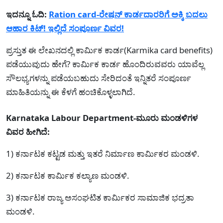
ಇದನ್ನೂ ಓದಿ:
Ration card-ರೇಷನ್ ಕಾರ್ಡದಾರರಿಗೆ ಅಕ್ಕಿ ಬದಲು
ಆಹಾರ ಕಿಟ್! ಇಲ್ಲಿದೆ ಸಂಪೂರ್ಣ ವಿವರ!
ಪ್ರಸ್ತುತ ಈ ಲೇಖನದಲ್ಲಿ ಕಾರ್ಮಿಕ ಕಾರ್ಡ(Karmika card benefits)
ಪಡೆಯುವುದು ಹೇಗೆ? ಕಾರ್ಮಿಕ ಕಾರ್ಡ ಹೊಂದಿರುವವರು ಯಾವೆಲ್ಲ
ಸೌಲಭ್ಯಗಳನ್ನು ಪಡೆಯಬಹುದು ಸೇರಿದಂತೆ ಇನ್ನಿತರೆ ಸಂಪೂರ್ಣ
ಮಾಹಿತಿಯನ್ನು ಈ ಕೆಳಗೆ ಹಂಚಿಕೊಳ್ಳಲಾಗಿದೆ.
Karnataka Labour Department-ಮೂರು ಮಂಡಳಿಗಳ
ವಿವರ ಹೀಗಿದೆ:
1) ಕರ್ನಾಟಕ ಕಟ್ಟಡ ಮತ್ತು ಇತರೆ ನಿರ್ಮಾಣ ಕಾರ್ಮಿಕರ ಮಂಡಳಿ.
2) ಕರ್ನಾಟಕ ಕಾರ್ಮಿಕ ಕಲ್ಯಾಣ ಮಂಡಳಿ.
3) ಕರ್ನಾಟಕ ರಾಜ್ಯ ಅಸಂಘಟಿತ ಕಾರ್ಮಿಕರ ಸಾಮಾಜಿಕ ಭದ್ರತಾ
ಮಂಡಳಿ.