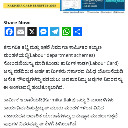
Share Now:
Facebook
Email
X
Messenger
Telegram
WhatsApp
Share
ಕರ್ನಾಟಕ ಕಟ್ಟ ಮತ್ತು ಇತರೆ ನಿರ್ಮಾಣ ಕಾರ್ಮಿಕರ ಕಲ್ಯಾಣ
ಮಂಡಳಿಯಲ್ಲಿ(Labour department schemes)
ನೋಂದಣಿಯನ್ನು ಮಾಡಿಕೊಂಡು ಕಾರ್ಮಿಕ ಕಾರ್ಡ(Labour Card)
ಅನ್ನು ಪಡೆದಿರುವ ಅರ್ಹ ಕಾರ್ಮಿಕರು ಸರ್ಕಾರದ ವಿವಿಧ ಯೋಜನೆಯಡಿ
ಅನೇಕ ಸೌಲಭ್ಯಗಳನ್ನು ಪಡೆಯಲು ಅವಕಾಶವಿದ್ದು ಅವುಗಳ ವಿವರವನ್ನು
ಈ ಅಂಕಣದಲ್ಲಿ ಹಂಚಿಕೊಳ್ಳಲಾಗಿದೆ.
ಕಾರ್ಮಿಕ ಇಲಾಖೆಯಡಿ(Karmika Ilake) ಒಟ್ಟು 3 ಮಂಡಳಿಗಳು
ಕಾರ್ಯನಿರ್ವಹಿಸುತ್ತಿದ್ದು ಈ ಮೂರು ಮಂಡಳಿಗಳಿಂದ ವಿವಿಧ
ಸಹಾಯಧನ ಆಧಾರಿತ ಯೋಜನೆಗಳನ್ನು ಅನುಷ್ಠಾನ ಮಾಡಲಾಗುತ್ತದೆ
ಇವುಗಳ ವಿವರವನ್ನು ಈ ಕೆಳಗೆ ತಿಳಿಸಲಾಗಿದೆ.