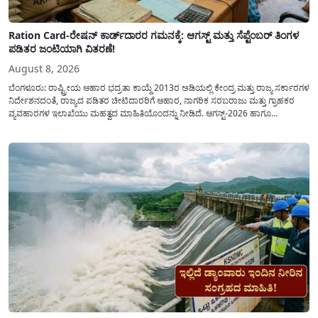
Ration Card-ರೇಷನ್ ಕಾರ್ಡ್‍ದಾರರ ಗಮನಕ್ಕೆ: ಆಗಸ್ಟ್ ಮತ್ತು ಸೆಪ್ಟೆಂಬರ್ ತಿಂಗಳ
ಪಡಿತರ ಜಂಟಿಯಾಗಿ ವಿತರಣೆ!
August 8, 2026
ಬೆಂಗಳೂರು: ರಾಷ್ಟ್ರೀಯ ಆಹಾರ ಭದ್ರತಾ ಕಾಯ್ದೆ 2013ರ ಅಡಿಯಲ್ಲಿ ಕೇಂದ್ರ ಮತ್ತು ರಾಜ್ಯ ಸರ್ಕಾರಗಳ
ನಿರ್ದೇಶನದಂತೆ, ರಾಜ್ಯದ ಪಡಿತರ ಚೀಟಿದಾರರಿಗೆ ಆಹಾರ, ನಾಗರಿಕ ಸರಬರಾಜು ಮತ್ತು ಗ್ರಾಹಕರ
ವ್ಯವಹಾರಗಳ ಇಲಾಖೆಯು ಮಹತ್ವದ ಮಾಹಿತಿಯೊಂದನ್ನು ನೀಡಿದೆ. ಆಗಸ್ಟ್-2026 ಹಾಗೂ
ಸೆಪ್ಟೆಂಬರ್-2026 ಈ ಎರಡೂ ತಿಂಗಳ ಆಹಾರ ಧಾನ್ಯಗಳ ವಿತರಣೆಯನ್ನು ಆಗಸ್ಟ್ ಮಾಹೆಯಲ್ಲೇ ಒಟ್ಟಿಗೆ
(ಜಂಟಿಯಾಗಿ) ನೀಡಲು ನಿರ್ಧರಿಸಲಾಗಿದೆ....