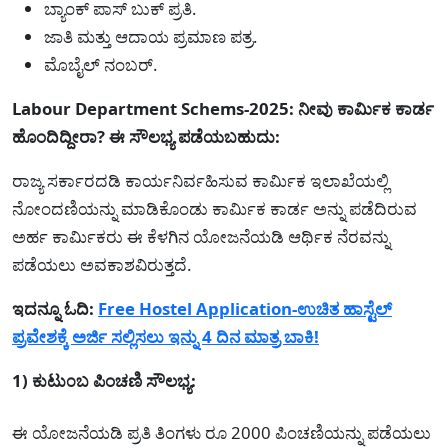
ಬ್ಯಾಂಕ್ ಪಾಸ್ ಬುಕ್ ಪ್ರತಿ.
ಜಾತಿ ಮತ್ತು ಆದಾಯ ಪ್ರಮಾಣ ಪತ್ರ.
ಮೊಬೈಲ್ ನಂಬರ್.
Labour Department Schems-2025: ನೀವು ಕಾರ್ಮಿಕ ಕಾರ್ಡ
ಹೊಂದಿದ್ದೀರಾ? ಈ ಸೌಲಭ್ಯ ಪಡೆಯಬಹುದು:
ರಾಜ್ಯ ಸರ್ಕಾರದಡಿ ಕಾರ್ಯನಿರ್ವಹಿಸುವ ಕಾರ್ಮಿಕ ಇಲಾಖೆಯಲ್ಲಿ
ನೋಂದಣಿಯನ್ನು ಮಾಡಿಕೊಂಡು ಕಾರ್ಮಿಕ ಕಾರ್ಡ ಅನ್ನು ಪಡೆದಿರುವ
ಅರ್ಹ ಕಾರ್ಮಿಕರು ಈ ಕೆಳಗಿನ ಯೋಜನೆಯಡಿ ಆರ್ಥಿಕ ನೆರವನ್ನು
ಪಡೆಯಲು ಅವಕಾಶವಿರುತ್ತದೆ.
ಇದನ್ನೂ ಓದಿ:
Free Hostel Application-ಉಚಿತ ಹಾಸ್ಟೆಲ್
ಪ್ರವೇಶಕ್ಕೆ ಅರ್ಜಿ ಸಲ್ಲಿಸಲು ಇನ್ನು 4 ದಿನ ಮಾತ್ರ ಬಾಕಿ!
1) ಕುಟು೦ಬ ಪಿಂಚಣಿ ಸೌಲಭ್ಯ:
ಈ ಯೋಜನೆಯಡಿ ಪ್ರತಿ ತಿಂಗಳು ರೂ 2000 ಪಿಂಚಣಿಯನ್ನು ಪಡೆಯಲು