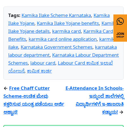
Tags:
Kamika Ilake Scheme Karnataka
,
Kamika
Ilake Yojane
,
Kamika Ilake Yojane benefits
,
Kamika
Ilake Yojane details
,
karmika card
,
Karmika Card
Benefits
,
karmika card online application
,
karmika
ilake
,
Karnataka Government Schemes
,
karnataka
labour department
,
Karnataka Labour Department
Schemes
,
labour card
,
Labour Card ಕಾಮಿಕ ಇಲಾಖೆ
ಯೋಜನೆ
,
ಕಾಮಿಕ ಕಾರ್ಡ
←
Free Chaff Cutter
E-Attendance In Schools-
Scheme-ಉಚಿತ ಮೇವು
ಇನ್ನುಂದೆ ಶಾಲೆಗಳಲ್ಲಿ
ಕತ್ತರಿಸುವ ಯಂತ್ರ ಪಡೆಯಲು ಅರ್ಜಿ
ವಿದ್ಯಾರ್ಥಿಗಳಿಗೆ ಇ-ಹಾಜರಾತಿ
ಆಹ್ವಾನ!
ಕಡ್ಡಾಯ!
→