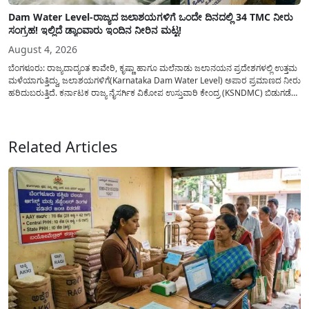
Dam Water Level-ರಾಜ್ಯದ ಜಲಾಶಯಗಳಿಗೆ ಒಂದೇ ದಿನದಲ್ಲಿ 34 TMC ನೀರು
ಸಂಗ್ರಹ! ಇಲ್ಲಿದೆ ಡ್ಯಾಂವಾರು ಇಂದಿನ ನೀರಿನ ಮಟ್ಟ!
August 4, 2026
ಬೆಂಗಳೂರು: ರಾಜ್ಯದಾದ್ಯಂತ ಕಾವೇರಿ, ಕೃಷ್ಣಾ ಹಾಗೂ ಮಲೆನಾಡು ಜಲಾನಯನ ಪ್ರದೇಶಗಳಲ್ಲಿ ಉತ್ತಮ
ಮಳೆಯಾಗುತ್ತಿದ್ದು, ಜಲಾಶಯಗಳಿಗೆ(Karnataka Dam Water Level) ಅಪಾರ ಪ್ರಮಾಣದ ನೀರು
ಹರಿದುಬರುತ್ತಿದೆ. ಕರ್ನಾಟಕ ರಾಜ್ಯ ನೈಸರ್ಗಿಕ ವಿಕೋಪ ಉಸ್ತುವಾರಿ ಕೇಂದ್ರ (KSNDMC) ಬಿಡುಗಡೆ
ಮಾಡಿರುವ ಆಗಸ್ಟ್ 04, 2026ರ ವರದಿಯಂತೆ, ರಾಜ್ಯದ ಪ್ರಮುಖ 14 ಜಲಾಶಯಗಳಿಗೆ ಒಂದೇ
ದಿನದಲ್ಲಿ ಬರೋಬ್ಬರಿ 34.8 TMC...
Related Articles