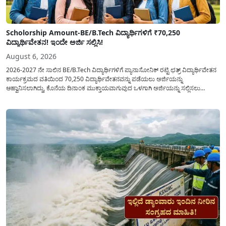
Scholorship Amount-BE/B.Tech ವಿದ್ಯಾರ್ಥಿಗಳಿಗೆ ₹70,250
ವಿದ್ಯಾರ್ಥಿವೇತನ! ಇಂದೇ ಅರ್ಜಿ ಸಲ್ಲಿಸಿ!
August 6, 2026
2026-2027 ನೇ ಸಾಲಿನ BE/B.Tech ವಿದ್ಯಾರ್ಥಿಗಳಿಗೆ ಪ್ಯಾನಾಸೋನಿಕ್ ರಟ್ಟಿ ಛತ್ರ್ ವಿದ್ಯಾರ್ಥಿವೇತನ
ಕಾರ್ಯಕ್ರಮದ ವತಿಯಿಂದ 70,250 ವಿದ್ಯಾರ್ಥಿವೇತನವನ್ನು ಪಡೆಯಲು ಅರ್ಜಿಯನ್ನು
ಆಹ್ವಾನಿಸಲಾಗಿದ್ದು, ಕೊನೆಯ ದಿನಾಂಕ ಮುಕ್ತಾಯವಾಗುವುದ ಒಳಗಾಗಿ ಅರ್ಜಿಯನ್ನು ಸಲ್ಲಿಸಲು
ಕೋರಿದೆ. ಆರ್ಥಿಕವಾಗಿ ಹಿಂದುಳಿದ ಹಾಗೂ ಬಡ ಕುಟುಂಬ ವರ್ಗದ ವಿದ್ಯಾರ್ಥಿಗಳು ಅವರ ಮುಂದಿನ
ಶಿಕ್ಷಣವನ್ನು ಮುಂದುವರಿಸಲು ಯಾವುದೇ ಅಡಚಣೆಯಾಗದಂತೆ ನೋಡಿಕೊಳ್ಳಲು ಈ ಯೋಜನೆಯನ್ನು
ಜಾರಿಗೆ...