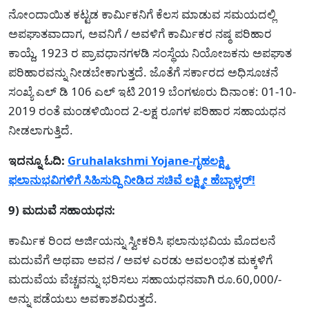
ನೋಂದಾಯಿತ ಕಟ್ಟಡ ಕಾರ್ಮಿಕನಿಗೆ ಕೆಲಸ ಮಾಡುವ ಸಮಯದಲ್ಲಿ
ಅಪಘಾತವಾದಾಗ, ಅವನಿಗೆ / ಅವಳಿಗೆ ಕಾರ್ಮಿಕರ ನಷ್ಠ ಪರಿಹಾರ
ಕಾಯ್ದೆ, 1923 ರ ಪ್ರಾವಧಾನಗಳಡಿ ಸಂಸ್ಥೆಯ ನಿಯೋಜಕನು ಅಪಘಾತ
ಪರಿಹಾರವನ್ನು ನೀಡಬೇಕಾಗುತ್ತದೆ. ಜೊತೆಗೆ ಸರ್ಕಾರದ ಅಧಿಸೂಚನೆ
ಸಂಖ್ಯೆ ಎಲ್ ಡಿ 106 ಎಲ್ ಇಟಿ 2019 ಬೆಂಗಳೂರು ದಿನಾಂಕ: 01-10-
2019 ರಂತೆ ಮಂಡಳಿಯಿಂದ 2-ಲಕ್ಷ ರೂಗಳ ಪರಿಹಾರ ಸಹಾಯಧನ
ನೀಡಲಾಗುತ್ತಿದೆ.
ಇದನ್ನೂ ಓದಿ:
Gruhalakshmi Yojane-ಗೃಹಲಕ್ಷ್ಮಿ
ಫಲಾನುಭವಿಗಳಿಗೆ ಸಿಹಿಸುದ್ದಿ ನೀಡಿದ ಸಚಿವೆ ಲಕ್ಷ್ಮೀ ಹೆಬ್ಬಾಳ್ಕರ್!
9) ಮದುವೆ ಸಹಾಯಧನ:
ಕಾರ್ಮಿಕ ರಿಂದ ಅರ್ಜಿಯನ್ನು ಸ್ವೀಕರಿಸಿ ಫಲಾನುಭವಿಯ ಮೊದಲನೆ
ಮದುವೆಗೆ ಅಥವಾ ಅವನ / ಅವಳ ಎರಡು ಅವಲಂಭಿತ ಮಕ್ಕಳಿಗೆ
ಮದುವೆಯ ವೆಚ್ಚವನ್ನು ಭರಿಸಲು ಸಹಾಯಧನವಾಗಿ ರೂ.60,000/-
ಅನ್ನು ಪಡೆಯಲು ಅವಕಾಶವಿರುತ್ತದೆ.