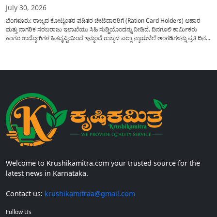
July 30, 2026
ಬೆಂಗಳೂರು: ರಾಜ್ಯದ ಕೋಟ್ಯಂತರ ಪಡಿತರ ಚೀಟಿದಾರರಿಗೆ (Ration Card Holders) ಆಹಾರ
ಮತ್ತು ನಾಗರಿಕ ಸರಬರಾಜು ಇಲಾಖೆಯು ಸಿಹಿ ಸುದ್ದಿಯೊಂದನ್ನು ನೀಡಿದೆ. ದಿನಗೂಲಿ ಕಾರ್ಮಿಕರು
ಹಾಗೂ ಉದ್ಯೋಗಿಗಳ ಹಿತದೃಷ್ಟಿಯಿಂದ ಇನ್ಮುಂದೆ ರಾಜ್ಯದ ಎಲ್ಲಾ ನ್ಯಾಯಬೆಲೆ ಅಂಗಡಿಗಳನ್ನು ಪ್ರತಿ ದಿನ
ಬೆಳಿಗ್ಗೆ 6:00 ಗಂಟೆಯಿಂದ ರಾತ್ರಿ 10:00 ಗಂಟೆಯವರೆಗೆ ಕಡ್ಡಾಯವಾಗಿ ತೆರೆದಿಟ್ಟು ಪಡಿತರ ಧಾನ್ಯ
ವಿತರಿಸುವಂತೆ ಇಲಾಖೆಯ...
Welcome to Krushikamitra.com your trusted source for the
latest news in Karnataka.
Contact us:
krushikamitraa@gmail.com
Follow Us