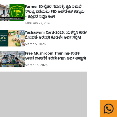
Farmer ID-ರೈತರ ಗಮನಕ್ಕೆ: ಕೃಷಿ ಇಲಾಖೆ
ಸೌಲಭ್ಯ ಪಡೆಯಲು FID ಅಪ್‌ಡೇಟ್ ಕಡ್ಡಾಯ
– ತಪ್ಪಿದರೆ ಸಬ್ಸಿಡಿ ಕಟ್!
February 22, 2026
Yashaswini Card-2026: ಯಶಸ್ವಿನಿ ಕಾರ್ಡ
ನೊಂದಣಿ ಆರಂಭ! ಕೂಡಲೇ ಅರ್ಜಿ ಸಲ್ಲಿಸಿ!
March 5, 2026
Free Mushroom Training-ಉಚಿತ
ಅಣಬೆ ಸಾಕಾಣಿಕೆ ತರಬೇತಿಗಾಗಿ ಅರ್ಜಿ ಆಹ್ವಾನ!
March 15, 2026