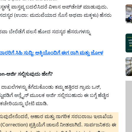
್ಥಳಕ್ಕೆ ವಾಸ್ತವ್ಯ ಬದಲಿಸಿದರೆ ವಿಳಾಸ ಅಪ್‌ಡೇಟ್ ಮಾಡುವುದು.
ದ ಸದಸ್ಯರ (ಉದಾ: ಮದುವೆಯಾದ ಸೊಸೆ ಅಥವಾ ಮಕ್ಕಳು) ಹೆಸರು
 ಬೇರೆಡೆಗೆ ವಲಸೆ ಹೋದ ಸದಸ್ಯರ ಹೆಸರುಗಳನ್ನು
ರಿಗೆ ಸಿಹಿ ಸುದ್ದಿ: ಅಕ್ಕಿಯೊಂದಿಗೆ ಈಗ ರಾಗಿ ಮತ್ತು ಜೋಳ
ಅರ್ಜಿ ಸಲ್ಲಿಸುವುದು ಹೇಗೆ?
 ದಾಖಲೆಗಳನ್ನು ತೆಗೆದುಕೊಂಡು ತಮ್ಮ ಹತ್ತಿರದ ಗ್ರಾಮ ಒನ್,
ುಪಡಿಗೆ ಆನ್ಲೈನ್ ಮೂಲಕ ಅರ್ಜಿ ಸಲ್ಲಿಸಬಹುದು ಈ ಬಗ್ಗೆ ಹೆಚ್ಚಿನ
ಕಚೇರಿಯನ್ನು ಭೇಟಿ ಮಾಡಿ.
ಳಿಸುವುದೇನೆಂದರೆ, ಆಹಾರ ಮತ್ತು ನಾಗರಿಕ ಸರಬರಾಜು ಇಲಾಖೆಯ
(Correction) ಪ್ರಕ್ರಿಯೆಗೆ ಚಾಲನೆ ನೀಡಲಾಗಿದೆ. ಸಾರ್ವಜನಿಕರು ಈ