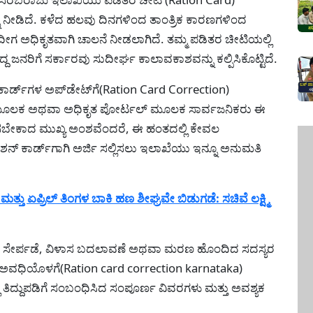
ು ನೀಡಿದೆ. ಕಳೆದ ಹಲವು ದಿನಗಳಿಂದ ತಾಂತ್ರಿಕ ಕಾರಣಗಳಿಂದ
ೆ ಇದೀಗ ಅಧಿಕೃತವಾಗಿ ಚಾಲನೆ ನೀಡಲಾಗಿದೆ. ತಮ್ಮ ಪಡಿತರ ಚೀಟಿಯಲ್ಲಿ
್ದ ಜನರಿಗೆ ಸರ್ಕಾರವು ಸುದೀರ್ಘ ಕಾಲಾವಕಾಶವನ್ನು ಕಲ್ಪಿಸಿಕೊಟ್ಟಿದೆ.
 ಕಾರ್ಡ್‌ಗಳ ಅಪ್‌ಡೇಟ್‌ಗೆ(Ration Card Correction)
ರಗಳ ಮೂಲಕ ಅಥವಾ ಅಧಿಕೃತ ಪೋರ್ಟಲ್ ಮೂಲಕ ಸಾರ್ವಜನಿಕರು ಈ
ಸಬೇಕಾದ ಮುಖ್ಯ ಅಂಶವೆಂದರೆ, ಈ ಹಂತದಲ್ಲಿ ಕೇವಲ
ೇಶನ್ ಕಾರ್ಡ್‌ಗಾಗಿ ಅರ್ಜಿ ಸಲ್ಲಿಸಲು ಇಲಾಖೆಯು ಇನ್ನೂ ಅನುಮತಿ
ಏಪ್ರಿಲ್ ತಿಂಗಳ ಬಾಕಿ ಹಣ ಶೀಘ್ರವೇ ಬಿಡುಗಡೆ: ಸಚಿವೆ ಲಕ್ಷ್ಮಿ
ರು ಸೇರ್ಪಡೆ, ವಿಳಾಸ ಬದಲಾವಣೆ ಅಥವಾ ಮರಣ ಹೊಂದಿದ ಸದಸ್ಯರ
ತ ಅವಧಿಯೊಳಗೆ(Ration card correction karnataka)
 ತಿದ್ದುಪಡಿಗೆ ಸಂಬಂಧಿಸಿದ ಸಂಪೂರ್ಣ ವಿವರಗಳು ಮತ್ತು ಅವಶ್ಯಕ