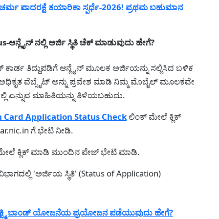
ರ್ಮ ಪಾದರಕ್ಷೆ ತಯಾರಿಕಾ ಸ್ಪರ್ಧೆ-2026! ಪ್ರಥಮ ಬಹುಮಾನ
ಲೈನ್ ನಲ್ಲಿ ಅರ್ಜಿ ಸ್ಥಿತಿ ಚೆಕ್ ಮಾಡುವುದು ಹೇಗೆ?
್ ಕಾರ್ಡ ತಿದ್ದುಪಡಿಗೆ ಆನ್ಲೈನ್ ಮೂಲಕ ಅರ್ಜಿಯನ್ನು ಸಲ್ಲಿಸಿದ ಬಳಿಕ
ಧಿಕೃತ ವೆಬ್ಸೈಟ್ ಅನ್ನು ಪ್ರವೇಶ ಮಾಡಿ ನಿಮ್ಮ ಮೊಬೈಲ್ ಮೂಲಕವೇ
ದಲ್ಲಿ ಎನ್ನುವ ಮಾಹಿತಿಯನ್ನು ತಿಳಿಯಬಹುದು.
n Card Application Status Check
ಲಿಂಕ್ ಮೇಲೆ ಕ್ಲಿಕ್
nic.in ಗೆ ಭೇಟಿ ನೀಡಿ.
ಮೇಲೆ ಕ್ಲಿಕ್ ಮಾಡಿ ಮುಂದಿನ ಪೇಜ್ ಭೇಟಿ ಮಾಡಿ.
ಾಗದಲ್ಲಿ 'ಅರ್ಜಿಯ ಸ್ಥಿತಿ' (Status of Application)
್ಷ್ಮಿ ಬಾಂಡ್ ಯೋಜನೆಯ ಪ್ರಯೋಜನ ಪಡೆಯುವುದು ಹೇಗೆ?