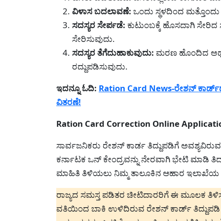
ವಿಳಾಸ ಬದಲಾವಣೆ:
ಒಂದು ಸ್ಥಳದಿಂದ ಮತ್ತೊಂದು ಸ
ಸದಸ್ಯರ ಸೇರ್ಪಡೆ:
ಕುಟುಂಬಕ್ಕೆ ಹೊಸದಾಗಿ ಸೇರಿ
ಸೇರಿಸುವುದು.
ಸದಸ್ಯರ ತೆಗೆದುಹಾಕುವುದು:
ಮರಣ ಹೊಂದಿದ ಅಥವಾ
ರದ್ದುಪಡಿಸುವುದು.
ಇದನ್ನೂ ಓದಿ:
Ration Card News-ರೇಶನ್ ಕಾರ್ಡ್‌ದಾರ
ವಿತರಣೆ!
Ration Card Correction Online Application-
ಸಾರ್ವಜನಿಕರು ರೇಶನ್ ಕಾರ್ಡ ತಿದ್ದುಪಡಿಗೆ ಅವಶ್ಯವಿರುವ
ಕರ್ನಾಟಕ ಒನ್ ಕೇಂದ್ರವನ್ನು ನೇರವಾಗಿ ಭೇಟಿ ಮಾಡಿ ತಿದ್ದ
ಮಾಹಿತಿ ತಿಳಿಯಲು ನಿಮ್ಮ ತಾಲೂಕಿನ ಆಹಾರ ಇಲಾಖೆಯ 
ರಾಜ್ಯದ ಸಮಸ್ತ ಪಡಿತರ ಚೀಟಿದಾರರಿಗೆ ಈ ಮೂಲಕ ತಿ
ವತಿಯಿಂದ ಬಾಕಿ ಉಳಿದಿರುವ ರೇಶನ್ ಕಾರ್ಡ್ ತಿದ್ದುಪಡಿ 