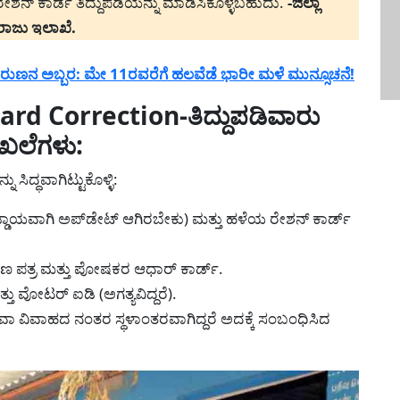
ರೇಶನ್ ಕಾರ್ಡ ತಿದ್ದುಪಡಿಯನ್ನು ಮಾಡಿಸಿಕೊಳ್ಳಬಹುದು.
-ಜಿಲ್ಲಾ
ರಾಜು ಇಲಾಖೆ.
ುಣನ ಅಬ್ಬರ: ಮೇ 11ರವರೆಗೆ ಹಲವೆಡೆ ಭಾರೀ ಮಳೆ ಮುನ್ಸೂಚನೆ!
d Correction-ತಿದ್ದುಪಡಿವಾರು
ಾಖಲೆಗಳು:
 ಸಿದ್ಧವಾಗಿಟ್ಟುಕೊಳ್ಳಿ:
್ಡಾಯವಾಗಿ ಅಪ್‌ಡೇಟ್ ಆಗಿರಬೇಕು) ಮತ್ತು ಹಳೆಯ ರೇಶನ್ ಕಾರ್ಡ್
ಮಾಣ ಪತ್ರ ಮತ್ತು ಪೋಷಕರ ಆಧಾರ್ ಕಾರ್ಡ್.
ತು ವೋಟರ್ ಐಡಿ (ಅಗತ್ಯವಿದ್ದರೆ).
 ವಿವಾಹದ ನಂತರ ಸ್ಥಳಾಂತರವಾಗಿದ್ದರೆ ಅದಕ್ಕೆ ಸಂಬಂಧಿಸಿದ