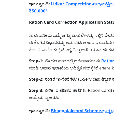
ಇದನ್ನೂ ಓದಿ:
Lidkar Competition-ರಾಜ್ಯಮಟ್ಟದ ಚ
₹50,000!
Ration Card Correction Application Status-ಆನ್
ಸಾರ್ವಜನಿಕರು ಒಮ್ಮೆ ಅಗತ್ಯ ದಾಖಲೆಗಳನ್ನು ಸಲ್ಲಿಸಿ ರೇಶನ
ಈ ಕೆಳಗಿನ ವಿಧಾನವನ್ನು ಅನುಸರಿಸಿ ಅಹಾರ ಇಲಾಖೆಯ ಅ
ಕೇಲವ ಒಂದೆರಡು ಕ್ಲಿಕ್ ನಲ್ಲಿ ನಿಮ್ಮ ಅರ್ಜಿ ಯಾವ ಹಂತ
Step-1:
ಮೊದಲ ಹಂತದಲ್ಲಿ ಅರ್ಜಿದಾರರು ಈ
Ratio
ಮಾಡಿ ಆಹಾರ ಇಲಾಖೆಯ ಅಧಿಕೃತ ವೆಬ್‌ಸೈಟ್ ahara.kar.
Step-2:
ನಂತರ 'ಇ-ಸೇವೆಗಳು' (E-Services) ಟ್ಯಾಬ್ 
Step-3:
ಬಳಿಕ 'ಇ-ಪಡಿತರ ಚೀಟಿ' (E-Ration Card) ವಿಭ
ಆಯ್ಕೆಯನ್ನು ಆರಿಸಿ.
ಇದನ್ನೂ ಓದಿ:
Bhagyalakshmi Scheme-ಭಾಗ್ಯಲಕ