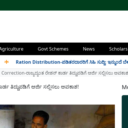
Agriculture
Govt Schemes
News
Scholars
Ration Distribution-ಪಡಿತರದಾರರಿಗೆ ಸಿಹಿ ಸುದ್ದಿ: ಇನ್ಮುಂದೆ ಬೆಳಿಗ್ಗೆ 6 ರ
Correction-ರಾಜ್ಯದ್ಯಂತ ರೇಶನ್ ಕಾರ್ಡ ತಿದ್ದುಪಡಿಗೆ ಅರ್ಜಿ ಸಲ್ಲಿಸಲು ಅವಕಾಶ
್ಡ ತಿದ್ದುಪಡಿಗೆ ಅರ್ಜಿ ಸಲ್ಲಿಸಲು ಅವಕಾಶ!
Mo