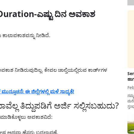
uration-ಎಷ್ಟು ದಿನ ಅವಕಾಶ
ಿಯ ಕಾಲಾವಕಾಶವನ್ನು ನೀಡಿದೆ.
ಅವಕಾಶ ನೀಡಿರುವುದಿಲ್ಲ. ಕೇವಲ ಚಾಲ್ತಿಯಲ್ಲಿರುವ ಕಾರ್ಡ್‌ಗಳ
Sen
ಹಾಗ
Feb
್ಸೂಚನೆ: ಈ ಜಿಲ್ಲೆಗಳಲ್ಲಿ ಮಳೆ ಸಾಧ್ಯತೆ!
ನಮ್
ಮನೆ
ಲ್ಲ ತಿದ್ದುಪಡಿಗೆ ಅರ್ಜಿ ಸಲ್ಲಿಸಬಹುದು?
ಸ್ತಂ
ದುಡ
ು ಮಾಡಿಕೊಳ್ಳಲು ಅವಕಾಶವಿದೆ:
ನೆಮ್
ಸರ್ಕ
 ದೋಷ ಅಥವಾ ಹೆಸರು ಬದಲಾವಣೆ.