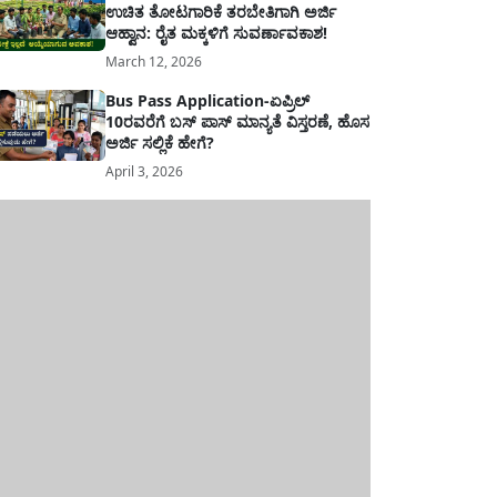
ಉಚಿತ ತೋಟಗಾರಿಕೆ ತರಬೇತಿಗಾಗಿ ಅರ್ಜಿ
ಆಹ್ವಾನ: ರೈತ ಮಕ್ಕಳಿಗೆ ಸುವರ್ಣಾವಕಾಶ!
March 12, 2026
Bus Pass Application-ಏಪ್ರಿಲ್
10ರವರೆಗೆ ಬಸ್ ಪಾಸ್ ಮಾನ್ಯತೆ ವಿಸ್ತರಣೆ, ಹೊಸ
ಅರ್ಜಿ ಸಲ್ಲಿಕೆ ಹೇಗೆ?
April 3, 2026