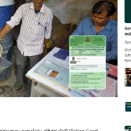
Gov
ಅವಧ
Apr
ಬೆಂಗ
ವಿಶೇ
Karn
ನೌಕ
ಸರ್ಕ
ಕಲ್ಯ
pp
ಕ ಸರಬರಾಜು ಇಲಾಖೆಯು ಪಡಿತರ ಚೀಟಿ (Ration Card)