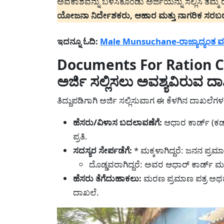
ಅವಕಾಶವನ್ನು ಬಳಸಿಕೊಂಡು ಅರ್ಜಿಯನ್ನು ಸಲ್ಲಿಸಿ ತಮ್ಮ 
ಯೋಜನಾ ನಿರ್ದೇಶಕರು, ಆಹಾರ ಮತ್ತು ನಾಗರಿಕ ಸರಬ
ಇದನ್ನೂ ಓದಿ:
Male Munsuchane-ರಾಜ್ಯಾದ್ಯಂತ ವರ
Documents For Ration Car
ಅರ್ಜಿ ಸಲ್ಲಿಸಲು ಅವಶ್ಯವಿರುವ ದ
ತಿದ್ದುಪಡಿಗಾಗಿ ಅರ್ಜಿ ಸಲ್ಲಿಸುವಾಗ ಈ ಕೆಳಗಿನ ದಾಖಲೆಗಳನ್ನು
ಹೆಸರು/ವಿಳಾಸ ಬದಲಾವಣೆಗೆ:
ಆಧಾರ ಕಾರ್ಡ್ (ಕಡ
ಪ್ರತಿ.
ಸದಸ್ಯರ ಸೇರ್ಪಡೆಗೆ:
* ಮಕ್ಕಳಾಗಿದ್ದರೆ: ಜನನ ಪ್ರ
ದೊಡ್ಡವರಾಗಿದ್ದರೆ: ಅವರ ಆಧಾರ್ ಕಾರ್ಡ್ ಮತ್
ಹೆಸರು ತೆಗೆದುಹಾಕಲು:
ಮರಣ ಪ್ರಮಾಣ ಪತ್ರ ಅಥವಾ
ದಾಖಲೆ.