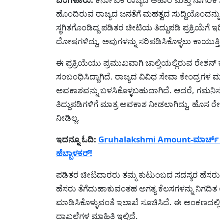
ಹೊಂದಿರುವ ರಾಜ್ಯದ ಜನತೆಗೆ ಮಹತ್ವದ ಸುದ್ದಿಯೊಂದನ್ನ
ಸ್ಥಗಿತಗೊಂಡಿದ್ದ ಪಡಿತರ ಚೀಟಿಯ ತಿದ್ದುಪಡಿ ಪ್ರಕ್ರಿಯೆಗ
ದೋಷಗಳಿದ್ದು, ಅವುಗಳನ್ನು ಸರಿಪಡಿಸಿಕೊಳ್ಳಲು ಕಾಯುತ್ತಿದ
ಈ ಪ್ರಕ್ರಿಯೆಯು ಪ್ರಮುಖವಾಗಿ ಚಾಲ್ತಿಯಲ್ಲಿರುವ ರೇಶನ್
ಸಂಬಂಧಿಸಿದ್ದಾಗಿದೆ. ರಾಜ್ಯದ ವಿವಿಧ ಸೇವಾ ಕೇಂದ್
ಅವಕಾಶವನ್ನು ಬಳಸಿಕೊಳ್ಳಬಹುದಾಗಿದೆ. ಆದರೆ, ಗಮನಿ
ತಿದ್ದುಪಡಿಗಳಿಗೆ ಮಾತ್ರ ಅವಕಾಶ ನೀಡಲಾಗಿದ್ದು, ಹೊಸ ರ
ನೀಡಿಲ್ಲ.
ಇದನ್ನೂ ಓದಿ:
Gruhalakshmi Amount-ಮಾರ್ಚ್ ಮತ್ತು 
ಹೆಬ್ಬಾಳಕರ್!
ಪಡಿತರ ಚೀಟಿದಾರರು ತಮ್ಮ ಕುಟುಂಬದ ಸದಸ್ಯರ ಹೆಸ
ಹೆಸರು ತೆಗೆದುಹಾಕುವಂತಹ ಅಗತ್ಯ ಕೆಲಸಗಳನ್ನು ನಿಗದಿ
ಮಾಡಿಸಿಕೊಳ್ಳುವಂತೆ ಇಲಾಖೆ ಸೂಚಿಸಿದೆ. ಈ ಅಂಕಣದಲ್ಲಿ
ದಾಖಲೆಗಳ ಮಾಹಿತಿ ಇಲ್ಲಿದೆ.