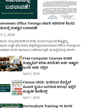
ernment Office Timings-ಸರ್ಕಾರಿ ಕಚೇರಿಗಳ ಕೆಲಸದ
ಿಯಲ್ಲಿ ಮಹತ್ವದ ಬದಲಾವಣೆ!
il 2, 2026
ಳೂರು: ರಾಜ್ಯದಲ್ಲಿ ದಿನದಿಂದ ದಿನಕ್ಕೆ ಸೂರ್ಯನ ಪ್ರಖರತೆ ಹೆಚ್ಚುತ್ತಿದ್ದು,
ಷವಾಗಿ ಉತ್ತರ ಕರ್ನಾಟಕದ ಜಿಲ್ಲೆಗಳಲ್ಲಿ(Government Office Timings In
ataka) ಬಿಸಿಲಿನ ತಾಪಮಾನ ಏರಿಕೆಯಾಗುತ್ತಿದೆ. ಈ ಹಿನ್ನೆಲೆಯಲ್ಲಿ ಸರ್ಕಾರಿ
ರರ ಹಿತದೃಷ್ಟಿಯಿಂದ ಹಾಗೂ ಸಾರ್ವಜನಿಕರ ಅನುಕೂಲಕ್ಕಾಗಿ ಕರ್ನಾಟಕ
Free Computer Courses-ಉಚಿತ
ಾರವು ಮಹತ್ವದ ನಿರ್ಧಾರವೊಂದನ್ನು ಕೈಗೊಂಡಿದೆ. ಕಿತ್ತೂರು ಕರ್ನಾಟಕ ಮತ್ತು
ಕಂಪ್ಯೂಟರ್ ಕಲಿಕಾ ತರಬೇತಿಗೆ ಅರ್ಜಿ ಆಹ್ವಾನ!
ಾಣ ಕರ್ನಾಟಕದ ಒಟ್ಟು 9 ಜಿಲ್ಲೆಗಳಲ್ಲಿ ಏಪ್ರಿಲ್...
ಇಂದೇ ಅರ್ಜಿ ಸಲ್ಲಿಸಿ!
April 2, 2026
Census-2026: ಇಂದಿನಿಂದ ಮೊಬೈಲ್
ಮೂಲಕ ಸ್ವಯಂ-ಜನಗಣತಿ ಆರಂಭ! ಇಲ್ಲಿದೆ
ಕಂಪ್ಲೀಟ್ ಡೀಟೇಲ್ಸ್!
April 1, 2026
Horticulture Training-10 ತಿಂಗಳ