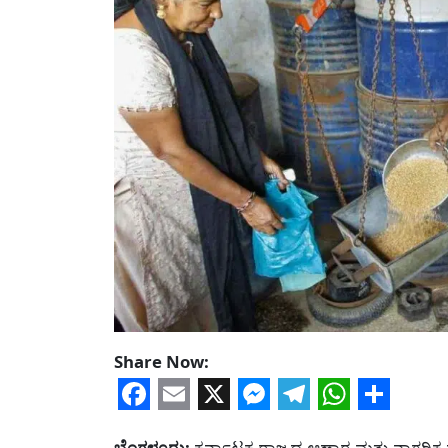
Share Now:
Facebook
Email
X
Messenger
Telegram
WhatsA
Share
ಬೆಂಗಳೂರು:
ಕರ್ನಾಟಕ ರಾಜ್ಯದ ಆಹಾರ ಮತ್ತು ನಾಗರಿ