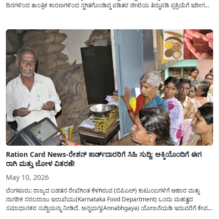
ದಿನಗಳಿಂದ ತಾಂತ್ರಿಕ ಕಾರಣಗಳಿಂದ ಸ್ಥಗಿತಗೊಂಡಿದ್ದ ಪಡಿತರ ಚೀಟಿಯ ತಿದ್ದುಪಡಿ ಪ್ರಕ್ರಿಯೆಗೆ ಇದೀಗ
ಅಧಿಕೃತವಾಗಿ ಚಾಲನೆ ನೀಡಲಾಗಿದೆ. ತಮ್ಮ ಪಡಿತರ ಚೀಟಿಯಲ್ಲಿ ದೋಷಗಳಿದ್ದು, ಅವುಗಳನ್ನು
ಸರಿಪಡಿಸಿಕೊಳ್ಳಲು ಕಾಯುತ್ತಿದ್ದ ಜನರಿಗೆ...
Ration Card News-ರೇಶನ್ ಕಾರ್ಡ್‌ದಾರರಿಗೆ ಸಿಹಿ ಸುದ್ದಿ: ಅಕ್ಕಿಯೊಂದಿಗೆ ಈಗ
ರಾಗಿ ಮತ್ತು ಜೋಳ ವಿತರಣೆ!
May 10, 2026
ಬೆಂಗಳೂರು: ರಾಜ್ಯದ ಬಡತನ ರೇಖೆಗಿಂತ ಕೆಳಗಿರುವ (ಬಿಪಿಎಲ್) ಕುಟುಂಬಗಳಿಗೆ ಆಹಾರ ಮತ್ತು
ನಾಗರಿಕ ಸರಬರಾಜು ಇಲಾಖೆಯು(Karnataka Food Department) ಒಂದು ಮಹತ್ವದ
ಸಮಾಧಾನಕರ ಸುದ್ದಿಯನ್ನು ನೀಡಿದೆ. ಅನ್ನಭಾಗ್ಯ(Annabhgaya) ಯೋಜನೆಯಡಿ ಇದುವರೆಗೆ ಕೇವಲ
ಅಕ್ಕಿಯನ್ನು ಮಾತ್ರ ಪಡೆಯುತ್ತಿದ್ದ ಪಡಿತರ ಚೀಟಿದಾರರಿಗೆ, ಈ ತಿಂಗಳಿನಿಂದ ಅಕ್ಕಿಯ ಜೊತೆಗೆ ರಾಗಿಯನ್ನು