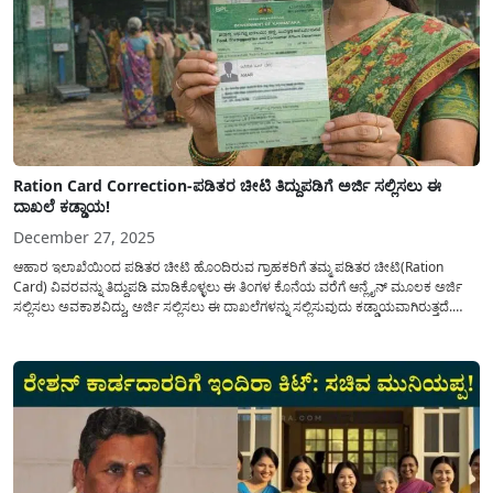
Ration Card Correction-ಪಡಿತರ ಚೀಟಿ ತಿದ್ದುಪಡಿಗೆ ಅರ್ಜಿ ಸಲ್ಲಿಸಲು ಈ
ದಾಖಲೆ ಕಡ್ಡಾಯ!
December 27, 2025
ಆಹಾರ ಇಲಾಖೆಯಿಂದ ಪಡಿತರ ಚೀಟಿ ಹೊಂದಿರುವ ಗ್ರಾಹಕರಿಗೆ ತಮ್ಮ ಪಡಿತರ ಚೀಟಿ(Ration
Card) ವಿವರವನ್ನು ತಿದ್ದುಪಡಿ ಮಾಡಿಕೊಳ್ಳಲು ಈ ತಿಂಗಳ ಕೊನೆಯ ವರೆಗೆ ಆನ್ಲೈನ್ ಮೂಲಕ ಅರ್ಜಿ
ಸಲ್ಲಿಸಲು ಅವಕಾಶವಿದ್ದು, ಅರ್ಜಿ ಸಲ್ಲಿಸಲು ಈ ದಾಖಲೆಗಳನ್ನು ಸಲ್ಲಿಸುವುದು ಕಡ್ಡಾಯವಾಗಿರುತ್ತದೆ.
ರಾಜ್ಯದ ವಿವಿಧ ಜಿಲ್ಲೆಗಳಲ್ಲಿ ಪಡಿತರ ಚೀಟಿಗಳನ್ನು ತಿದ್ದುಪಡಿ ಮಾಡಿಕೊಳ್ಳಲು ಗ್ರಾಮ ಒನ್/ಬೆಂಗಳೂರು
ಒನ್ ಕೇಂದ್ರಗಳಲ್ಲಿ ಆನ್ಲೈನ್...