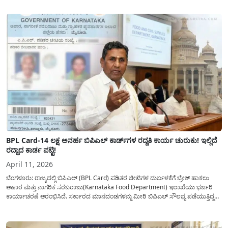
ಸಹ ವಿತರಿಸಲು ಸರ್ಕಾರ ಕ್ರಮ ಕೈಗೊಂಡಿದೆ. ಸದ್ಯ ಪ್ರತಿ...
BPL Card-14 ಲಕ್ಷ ಅನರ್ಹ ಬಿಪಿಎಲ್ ಕಾರ್ಡ್‌ಗಳ ರದ್ದತಿ ಕಾರ್ಯ ಚುರುಕು! ಇಲ್ಲಿದೆ
ರದ್ದಾದ ಕಾರ್ಡ ಪಟ್ಟಿ!
April 11, 2026
ಬೆಂಗಳೂರು: ರಾಜ್ಯದಲ್ಲಿ ಬಿಪಿಎಲ್ (BPL Card) ಪಡಿತರ ಚೀಟಿಗಳ ದುರ್ಬಳಕೆಗೆ ಬ್ರೇಕ್ ಹಾಕಲು
ಆಹಾರ ಮತ್ತು ನಾಗರಿಕ ಸರಬರಾಜು(Karnataka Food Department) ಇಲಾಖೆಯು ಭರ್ಜರಿ
ಕಾರ್ಯಾಚರಣೆ ಆರಂಭಿಸಿದೆ. ಸರ್ಕಾರದ ಮಾನದಂಡಗಳನ್ನು ಮೀರಿ ಬಿಪಿಎಲ್ ಸೌಲಭ್ಯ ಪಡೆಯುತ್ತಿದ್ದ
ಸುಮಾರು 14 ಲಕ್ಷ ಅನರ್ಹ ಕಾರ್ಡ್‌ಗಳನ್ನು ಪತ್ತೆಹಚ್ಚಲಾಗಿದ್ದು, ಅವುಗಳನ್ನು ರದ್ದುಪಡಿಸುವ ಪ್ರಕ್ರಿಯೆಯು
ಪ್ರಸ್ತುತ ರಾಜ್ಯಾದ್ಯಂತ ಅತ್ಯಂತ ಚುರುಕಿನಿಂದ ಸಾಗುತ್ತಿದೆ....