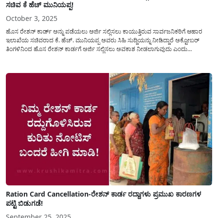
ಸಚಿವ ಕೆ ಹೆಚ್ ಮುನಿಯಪ್ಪ!
October 3, 2025
ಹೊಸ ರೇಶನ್ ಕಾರ್ಡ್ ಅನ್ನು ಪಡೆಯಲು ಅರ್ಜಿ ಸಲ್ಲಿಸಲು ಕಾಯುತ್ತಿರುವ ಸಾರ್ವಜನಿಕರಿಗೆ ಆಹಾರ
ಇಲಾಖೆಯ ಸಚಿವರಾದ ಕೆ. ಹೆಚ್. ಮುನಿಯಪ್ಪ ಅವರು ಸಿಹಿ ಸುದ್ದಿಯನ್ನು ನೀಡಿದ್ದಾರೆ ಅಕ್ಟೋಬರ್
ತಿಂಗಳಿನಿಂದ ಹೊಸ ರೇಶನ್ ಕಾರ್ಡಗೆ ಅರ್ಜಿ ಸಲ್ಲಿಸಲು ಅವಕಾಶ ನೀಡಲಾಗುವುದು ಎಂದು
ಮಾಹಿತಿಯನ್ನು ಹಂಚಿಕೊಂಡಿದ್ದಾರೆ. ಆಹಾರ ಇಲಾಖೆಯ ಮೂಲಕ ಪಡಿತರ ಚೀಟಿ ರದ್ದು ಮಾಡುವುದರ
ಕುರಿತು ಮತ್ತು...
Ration Card Cancellation-ರೇಶನ್ ಕಾರ್ಡ ರದ್ದಾಗಳು ಪ್ರಮುಖ ಕಾರಣಗಳ
ಪಟ್ಟಿ ಬಿಡುಗಡೆ!
September 25, 2025