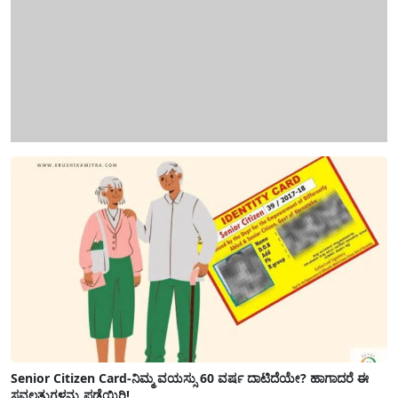
Senior Citizen Card-ನಿಮ್ಮ ವಯಸ್ಸು 60 ವರ್ಷ ದಾಟಿದೆಯೇ? ಹಾಗಾದರೆ ಈ
ಸವಲತ್ತುಗಳನ್ನು ಪಡೆಯಿರಿ!