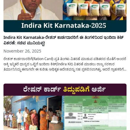
Indira Kit Karnataka-ರೇಶನ್ ಕಾರ್ಡದಾರರಿಗೆ ಈ ತಿಂಗಳಿನಿಂದ ಇಂದಿರಾ ಕಿಟ್‌
ವಿತರಣೆ: ಸಚಿವ ಮುನಿಯಪ್ಪ!
November 26, 2025
ರೇಶನ್ ಕಾರ್ಡದಾರರಿಗೆ(Ration Card) ಪ್ರತಿ ತಿಂಗಳು ವಿತರಣೆ ಮಾಡುವ ಪಡಿತರದ ಜೊತೆಗೆ ಅಂದರೆ
ಅಕ್ಕಿ ಇನ್ನಿತರೆ ಧಾನ್ಯದ ಒಟ್ಟಿಗೆ ಇಂದಿರಾ ಕಿಟ್(Indira Kit) ವಿತರಣೆ ಮಾಡಲು ರಾಜ್ಯ ಸರಕಾರ
ತಿರ್ಮಾನಿಸಿದ್ದು ಈಗಾಗಲೇ ಈ ಕುರಿತು ಅಧಿಕೃತ ಆದೇಶವನ್ನು ಸಹ ಪ್ರಕಟಿಸಲಾಗಿತ್ತು, ಆದರೆ ಗ್ರಾಹಕರಿಗೆ
ಇಂದಿರಾ ಕಿಟ್ ವಿತರಣೆ ಯಾವಾಗಿನಿಂದ ಎನ್ನುವ ಪ್ರಶ್ನೆಗೆ ಸಚಿವ ಮುನಿಯಪ್ಪ ಅವರು...