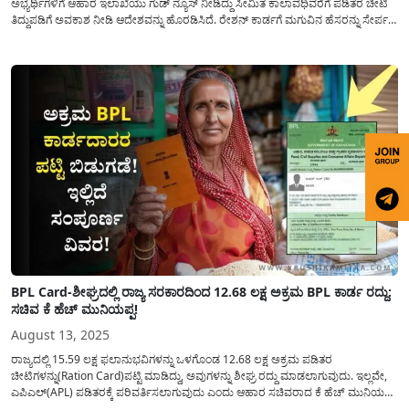
ಅಭ್ಯರ್ಥಿಗಳಿಗೆ ಆಹಾರ ಇಲಾಖೆಯು ಗುಡ್ ನ್ಯೂಸ್ ನೀಡಿದ್ದು ಸೀಮಿತ ಕಾಲಾವಧಿವರೆಗೆ ಪಡಿತರ ಚೀಟಿ
ತಿದ್ದುಪಡಿಗೆ ಅವಕಾಶ ನೀಡಿ ಆದೇಶವನ್ನು ಹೊರಡಿಸಿದೆ. ರೇಶನ್ ಕಾರ್ಡಗೆ ಮಗುವಿನ ಹೆಸರನ್ನು ಸೇರ್ಪಡೆ
ಮಾಡಲು(Ration Card Correction Online Application) ಇನ್ನಿತರೆ ಅಗತ್ಯ ತಿದ್ದುಪಡಿಗಳನ್ನು
ಮಾಡಲು ನಾಗರಿಕರಿಗೆ ಅವಕಾಶವನ್ನು ಕಲ್ಪಿಸಲಾಗಿದೆ,...
BPL Card-ಶೀಘ್ರದಲ್ಲಿ ರಾಜ್ಯ ಸರಕಾರದಿಂದ 12.68 ಲಕ್ಷ ಅಕ್ರಮ BPL ಕಾರ್ಡ ರದ್ದು:
ಸಚಿವ ಕೆ ಹೆಚ್ ಮುನಿಯಪ್ಪ!
August 13, 2025
ರಾಜ್ಯದಲ್ಲಿ 15.59 ಲಕ್ಷ ಫಲಾನುಭವಿಗಳನ್ನು ಒಳಗೊಂಡ 12.68 ಲಕ್ಷ ಅಕ್ರಮ ಪಡಿತರ
ಚೀಟಿಗಳನ್ನು(Ration Card)ಪಟ್ಟಿ ಮಾಡಿದ್ದು, ಅವುಗಳನ್ನು ಶೀಘ್ರ ರದ್ದು ಮಾಡಲಾಗುವುದು. ಇಲ್ಲವೇ,
ಎಪಿಎಲ್(APL) ಪಡಿತರಕ್ಕೆ ಪರಿವರ್ತಿಸಲಾಗುವುದು ಎಂದು ಆಹಾರ ಸಚಿವರಾದ ಕೆ ಹೆಚ್ ಮುನಿಯಪ್ಪ
ಅವರು ವಿಧಾನ ಮಂಡಲದ ಅಧಿವೇಶನದಲ್ಲಿ ಪ್ರಶ್ನೋತ್ತರ ಕಲಾಪದ ವೇಳೆ ತಿಳಿಸಿದ್ದು ಈ ಕುರಿತು