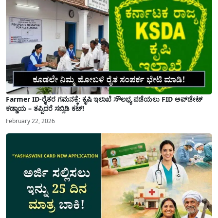
Farmer ID-ರೈತರ ಗಮನಕ್ಕೆ: ಕೃಷಿ ಇಲಾಖೆ ಸೌಲಭ್ಯ ಪಡೆಯಲು FID ಅಪ್‌ಡೇಟ್
ಕಡ್ಡಾಯ – ತಪ್ಪಿದರೆ ಸಬ್ಸಿಡಿ ಕಟ್!
February 22, 2026