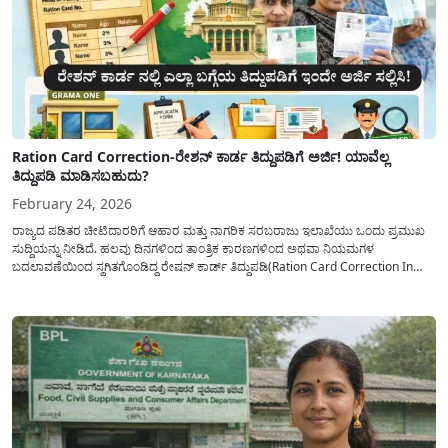
Ration Card Correction-ರೇಶನ್ ಕಾರ್ಡ ತಿದ್ದುಪಡಿಗೆ ಅರ್ಜಿ! ಯಾವೆಲ್ಲ
ತಿದ್ದುಪಡಿ ಮಾಡಿಸಬಹುದು?
February 24, 2026
ರಾಜ್ಯದ ಪಡಿತರ ಚೀಟಿದಾರರಿಗೆ ಆಹಾರ ಮತ್ತು ನಾಗರಿಕ ಸರಬರಾಜು ಇಲಾಖೆಯು ಒಂದು ಪ್ರಮುಖ
ಸುದ್ದಿಯನ್ನು ನೀಡಿದೆ. ಹಲವು ದಿನಗಳಿಂದ ತಾಂತ್ರಿಕ ಕಾರಣಗಳಿಂದ ಅಥವಾ ನಿಯಮಗಳ
ಬದಲಾವಣೆಯಿಂದ ಸ್ಥಗಿತಗೊಂಡಿದ್ದ ರೇಷನ್ ಕಾರ್ಡ್ ತಿದ್ದುಪಡಿ(Ration Card Correction In
Karnataka) ಪ್ರಕ್ರಿಯೆಯು ಈಗ ಪುನರಾರಂಭಗೊಂಡಿದೆ. ಪಡಿತರ ಚೀಟಿಯಲ್ಲಿ ಹೆಸರು ಸೇರ್ಪಡೆ,
ವಿಳಾಸ ಬದಲಾವಣೆ ಅಥವಾ ಇತರ ತಪ್ಪುಗಳಿಂದಾಗಿ ಸರ್ಕಾರದ...