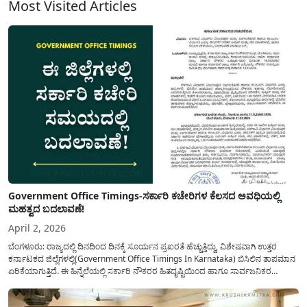
Most Visited Articles
Government Office Timings-ಸರ್ಕಾರಿ ಕಚೇರಿಗಳ ಕೆಲಸದ ಅವಧಿಯಲ್ಲಿ
ಮಹತ್ವದ ಬದಲಾವಣೆ!
April 2, 2026
ಬೆಂಗಳೂರು: ರಾಜ್ಯದಲ್ಲಿ ದಿನದಿಂದ ದಿನಕ್ಕೆ ಸೂರ್ಯನ ಪ್ರಖರತೆ ಹೆಚ್ಚುತ್ತಿದ್ದು, ವಿಶೇಷವಾಗಿ ಉತ್ತರ
ಕರ್ನಾಟಕದ ಜಿಲ್ಲೆಗಳಲ್ಲಿ(Government Office Timings In Karnataka) ಬಿಸಿಲಿನ ತಾಪಮಾನ
ಏರಿಕೆಯಾಗುತ್ತಿದೆ. ಈ ಹಿನ್ನೆಲೆಯಲ್ಲಿ ಸರ್ಕಾರಿ ನೌಕರರ ಹಿತದೃಷ್ಟಿಯಿಂದ ಹಾಗೂ ಸಾರ್ವಜನಿಕರ
ಅನುಕೂಲಕ್ಕಾಗಿ ಕರ್ನಾಟಕ ಸರ್ಕಾರವು ಮಹತ್ವದ ನಿರ್ಧಾರವೊಂದನ್ನು ಕೈಗೊಂಡಿದೆ. ಕಿತ್ತೂರು ಕರ್ನಾಟಕ
ಮತ್ತು ಕಲ್ಯಾಣ ಕರ್ನಾಟಕದ ಒಟ್ಟು 9 ಜಿಲ್ಲೆಗಳಲ್ಲಿ ಏಪ್ರಿಲ್...