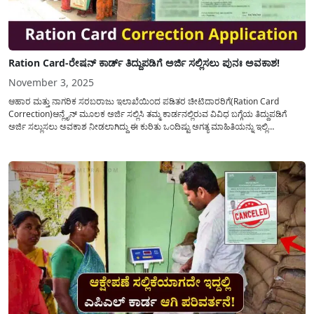
Ration Card-ರೇಷನ್‌ ಕಾರ್ಡ್‌ ತಿದ್ದುಪಡಿಗೆ ಅರ್ಜಿ ಸಲ್ಲಿಸಲು ಪುನಃ ಅವಕಾಶ!
November 3, 2025
ಆಹಾರ ಮತ್ತು ನಾಗರಿಕ ಸರಬರಾಜು ಇಲಾಖೆಯಿಂದ ಪಡಿತರ ಚೀಟಿದಾರರಿಗೆ(Ration Card
Correction)ಆನ್ಲೈನ್ ಮೂಲಕ ಅರ್ಜಿ ಸಲ್ಲಿಸಿ ತಮ್ಮ ಕಾರ್ಡನಲ್ಲಿರುವ ವಿವಿಧ ಬಗ್ಗೆಯ ತಿದ್ದುಪಡಿಗೆ
ಅರ್ಜಿ ಸಲ್ಲುಸಲು ಅವಕಾಶ ನೀಡಲಾಗಿದ್ದು ಈ ಕುರಿತು ಒಂದಿಷ್ಟು ಅಗತ್ಯ ಮಾಹಿತಿಯನ್ನು ಇಲ್ಲಿ
ಪ್ರಕಟಿಸಲಾಗಿದೆ. ನಮ್ಮ ರಾಜ್ಯದಲ್ಲಿ ಸರಕಾರದಿಂದ ವಿತರಣೆ ಮಾಡುವ ಬಹುಮುಖ್ಯ ದಾಖಲೆಗಳಲ್ಲಿ
ರೇಶನ್ ಕಾರ್ಡ/ಪಡಿತರ ಚೀಟಿ ಸಹ ಒಂದಾಗಿದ್ದು...