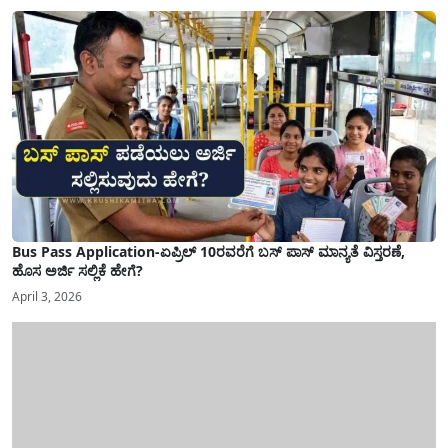
Bus Pass Application-ಏಪ್ರಿಲ್ 10ರವರೆಗೆ ಬಸ್ ಪಾಸ್ ಮಾನ್ಯತೆ ವಿಸ್ತರಣೆ,
ಹೊಸ ಅರ್ಜಿ ಸಲ್ಲಿಕೆ ಹೇಗೆ?
April 3, 2026