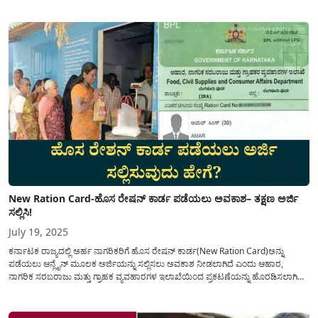
ಸಂಪೂರ್ಣ ವಿವರವಾದ ಮಾಹಿತಿಯನ್ನು ಇಂದಿನ...
New Ration Card-ಹೊಸ ರೇಷನ್ ಕಾರ್ಡ ಪಡೆಯಲು ಅವಕಾಶ– ತಕ್ಷಣ ಅರ್ಜಿ
ಸಲ್ಲಿಸಿ!
July 19, 2025
ಕರ್ನಾಟಕ ರಾಜ್ಯದಲ್ಲಿ ಅರ್ಹ ನಾಗರಿಕರಿಗೆ ಹೊಸ ರೇಷನ್ ಕಾರ್ಡ(New Ration Card)ಅನ್ನು
ಪಡೆಯಲು ಆನ್ಲೈನ್ ಮೂಲಕ ಅರ್ಜಿಯನ್ನು ಸಲ್ಲಿಸಲು ಅವಕಾಶ ನೀಡಲಾಗಿದೆ ಎಂದು ಆಹಾರ,
ನಾಗರಿಕ ಸರಬರಾಜು ಮತ್ತು ಗ್ರಾಹಕ ವ್ಯವಹಾರಗಳ ಇಲಾಖೆಯಿಂದ ಪ್ರಕಟಣೆಯನ್ನು ಹೊರಡಿಸಲಾಗಿದ್ದು,
ಅರ್ಜಿ ಸಲ್ಲಿಸುವುದರ ಕುರಿತು ಸಂಪೂರ್ಣ ಮಾಹಿತಿಯನ್ನು ಈ ಅಂಕಣದಲ್ಲಿ ಹಂಚಿಕೊಳ್ಳಲಾಗಿದೆ. ಕೇಂದ್ರ
ಸರ್ಕಾರ ಮತ್ತು ರಾಜ್ಯ ಸರ್ಕಾರದ ಸಹಯೋಗದಲ್ಲಿ...