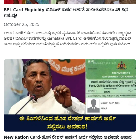
BPL Card Eligibility-ಬಿಪಿಎಲ್ ಕಾರ್ಡ ಅರ್ಹತೆ ಸಾಬೀತುಪಡಿಸಲು 45 ದಿನ
ಗಡುವು!
October 25, 2025
ಆಹಾರ ನಾಗರಿಕ ಸರಬರಾಜು ಮತ್ತು ಗ್ರಾಹಕ ವ್ಯವಹಾರಗಳ ಇಲಾಖೆಯಿಂದ ಈಗಾಗಲೇ ರಾಜ್ಯದ್ಯಂತ
ಅನರ್ಹ ಬಿಪಿಎಲ್ ಕಾರ್ಡಗಳನ್ನು(Karnataka BPL Card) ಅನರ್ಹಗೊಳಿಸಲಾಗುತ್ತಿದ್ದು ಬಿಪಿಎಲ್
ಕಾರ್ಡ ಅನ್ನು ಪಡೆಯಲು ಅರ್ಹತೆಯನ್ನು ಹೊಂದಿರುವವರು ಮರು ಅರ್ಜಿ ಸಲ್ಲಿಸಲಿ ಪುನಃ ಬಿಪಿಎಲ್
ಕಾರ್ಡ್ ಅನ್ನು ಪಡೆಯಲು ನೂತನ ಪ್ರಕಟಣೆಯನ್ನು ಹೊರಡಿಸಿದೆ. ಆಹಾರ ಇಲಾಖೆಯ ಅಧಿಕಾರಿಗಳು
ಅನರ್ಹ ಪಡಿತರ ಚೀಟಿಗಳನ್ನು(Karnataka BPL Card...
New Ration Card-ಹೊಸ ರೇಶನ್ ಕಾರ್ಡಗೆ ಅರ್ಜಿ ಸಲ್ಲಿಸಲು ಅವಕಾಶ: ಆಹಾರ