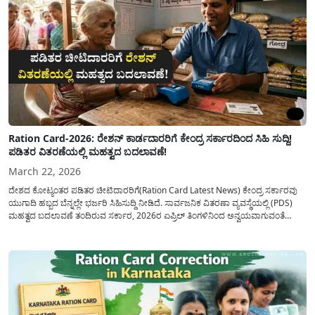
Ration Card-2026: ರೇಶನ್ ಕಾರ್ಡದಾರರಿಗೆ ಕೇಂದ್ರ ಸರ್ಕಾರದಿಂದ ಸಿಹಿ ಸುದ್ದಿ!
ಪಡಿತರ ವಿತರಣೆಯಲ್ಲಿ ಮಹತ್ವದ ಬದಲಾವಣೆ!
March 22, 2026
ದೇಶದ ಕೋಟ್ಯಂತರ ಪಡಿತರ ಚೀಟಿದಾರರಿಗೆ(Ration Card Latest News) ಕೇಂದ್ರ ಸರ್ಕಾರವು
ಯುಗಾದಿ ಹಬ್ಬದ ಬೆನ್ನಲ್ಲೇ ಭರ್ಜರಿ ಸಿಹಿಸುದ್ದಿ ನೀಡಿದೆ. ಸಾರ್ವಜನಿಕ ವಿತರಣಾ ವ್ಯವಸ್ಥೆಯಲ್ಲಿ (PDS)
ಮಹತ್ವದ ಬದಲಾವಣೆ ತಂದಿರುವ ಸರ್ಕಾರ, 2026ರ ಏಪ್ರಿಲ್ ತಿಂಗಳಿನಿಂದ ಅನ್ವಯವಾಗುವಂತೆ
ಮುಂದಿನ ಸತತ ಮೂರು ತಿಂಗಳ ಪಡಿತರವನ್ನು ಒಂದೇ ಹಂತದಲ್ಲಿ ವಿತರಿಸಲು ಹಸಿರು ನಿಶಾನೆ
ತೋರಿಸಿದೆ. ಈ ನಿರ್ಧಾರದಿಂದಾಗಿ...