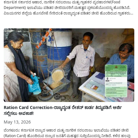
ಕರ್ನಾಟಕ ಸರ್ಕಾರದ ಆಹಾರ, ನಾಗರಿಕ ಸರಬರಾಜು ಮತ್ತು ಗ್ರಾಹಕರ ವ್ಯವಹಾರಗಳ(Food
Department) ಇಲಾಖೆಯು ಪಡಿತರ ಚೀಟಿದಾರರಿಗೆ ಮಹತ್ವದ ಪ್ರಕಟಣೆಯೊಂದನ್ನು ಹೊರಡಿಸಿದೆ.
ವಿಜಯನಗರ ಜಿಲ್ಲೆಯ ಹೊಸಪೇಟೆ ಸೇರಿದಂತೆ ರಾಜ್ಯಾದ್ಯಂತ ಪಡಿತರ ಚೀಟಿ ಹೊಂದಿರುವ ಗ್ರಾಹಕರು
ತಮ್ಮ ಸರ್ಕಾರಿ ಸೌಲಭ್ಯಗಳನ್ನು ಹಾಗೂ ಪಡಿತರ ವಸ್ತುಗಳನ್ನು ನಿರಂತರವಾಗಿ ಪಡೆಯಲು ತಕ್ಷಣವೇ ಇ-
ಕೆವೈಸಿ (E-KYC) ಮಾಡಿಸುವುದು ಕಡ್ಡಾಯಗೊಳಿಸಲಾಗಿದೆ. ಇ-ಕೆವೈಸಿ ಮಾಡಿಸಿಕೊಳ್ಳದಿದ್ದರೆ ಮುಂದಿನ...
Ration Card Correction-ರಾಜ್ಯದ್ಯಂತ ರೇಶನ್ ಕಾರ್ಡ ತಿದ್ದುಪಡಿಗೆ ಅರ್ಜಿ
ಸಲ್ಲಿಸಲು ಅವಕಾಶ!
May 13, 2026
ಬೆಂಗಳೂರು: ಕರ್ನಾಟಕ ರಾಜ್ಯದ ಆಹಾರ ಮತ್ತು ನಾಗರಿಕ ಸರಬರಾಜು ಇಲಾಖೆಯು ಪಡಿತರ ಚೀಟಿ
(Ration Card) ಹೊಂದಿರುವ ರಾಜ್ಯದ ಜನತೆಗೆ ಮಹತ್ವದ ಸುದ್ದಿಯೊಂದನ್ನು ನೀಡಿದೆ. ಕಳೆದ ಹಲವು