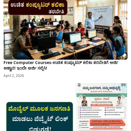
Free Computer Courses-ಉಚಿತ ಕಂಪ್ಯೂಟರ್ ಕಲಿಕಾ ತರಬೇತಿಗೆ ಅರ್ಜಿ
ಆಹ್ವಾನ! ಇಂದೇ ಅರ್ಜಿ ಸಲ್ಲಿಸಿ!
April 2, 2026