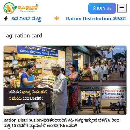
JOIN US
ಿನ ಮಟ್ಟ!
✱
Ration Distribution-ಪಡಿತರದಾರರಿಗೆ ಸಿಹಿ ಸುದ್ದಿ: 
Tag:
ration card
Ration Distribution-ಪಡಿತರದಾರರಿಗೆ ಸಿಹಿ ಸುದ್ದಿ: ಇನ್ಮುಂದೆ ಬೆಳಿಗ್ಗೆ 6 ರಿಂದ
ರಾತ್ರಿ 10 ರವರೆಗೆ ನ್ಯಾಯಬೆಲೆ ಅಂಗಡಿಗಳು ಓಪನ್!