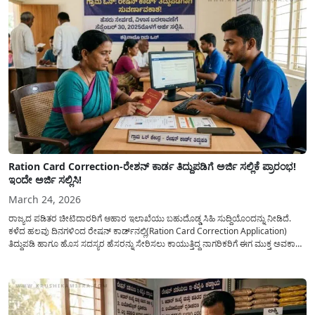
Ration Card Correction-ರೇಶನ್ ಕಾರ್ಡ ತಿದ್ದುಪಡಿಗೆ ಅರ್ಜಿ ಸಲ್ಲಿಕೆ ಪ್ರಾರಂಭ!
ಇಂದೇ ಅರ್ಜಿ ಸಲ್ಲಿಸಿ!
March 24, 2026
ರಾಜ್ಯದ ಪಡಿತರ ಚೀಟಿದಾರರಿಗೆ ಆಹಾರ ಇಲಾಖೆಯು ಬಹುದೊಡ್ಡ ಸಿಹಿ ಸುದ್ದಿಯೊಂದನ್ನು ನೀಡಿದೆ.
ಕಳೆದ ಹಲವು ದಿನಗಳಿಂದ ರೇಷನ್ ಕಾರ್ಡ್‌ನಲ್ಲಿ(Ration Card Correction Application)
ತಿದ್ದುಪಡಿ ಹಾಗೂ ಹೊಸ ಸದಸ್ಯರ ಹೆಸರನ್ನು ಸೇರಿಸಲು ಕಾಯುತ್ತಿದ್ದ ನಾಗರಿಕರಿಗೆ ಈಗ ಮುಕ್ತ ಅವಕಾಶ
ಕಲ್ಪಿಸಲಾಗಿದೆ. ಪಡಿತರ ಚೀಟಿಯು ಕೇವಲ ಅಕ್ಕಿ ಪಡೆಯುವ ಕಾರ್ಡ್ ಆಗಿರದೆ, ಸರ್ಕಾರದ ವಿವಿಧ
ಗ್ಯಾರಂಟಿ ಯೋಜನೆಗಳು...