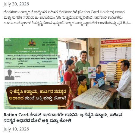
July 30, 2026
ಬೆಂಗಳೂರು: ರಾಜ್ಯದ ಕೋಟ್ಯಂತರ ಪಡಿತರ ಚೀಟಿದಾರರಿಗೆ (Ration Card Holders) ಆಹಾರ
ಮತ್ತು ನಾಗರಿಕ ಸರಬರಾಜು ಇಲಾಖೆಯು ಸಿಹಿ ಸುದ್ದಿಯೊಂದನ್ನು ನೀಡಿದೆ. ದಿನಗೂಲಿ ಕಾರ್ಮಿಕರು
ಹಾಗೂ ಉದ್ಯೋಗಿಗಳ ಹಿತದೃಷ್ಟಿಯಿಂದ ಇನ್ಮುಂದೆ ರಾಜ್ಯದ ಎಲ್ಲಾ ನ್ಯಾಯಬೆಲೆ ಅಂಗಡಿಗಳನ್ನು ಪ್ರತಿ ದಿನ
ಬೆಳಿಗ್ಗೆ 6:00 ಗಂಟೆಯಿಂದ ರಾತ್ರಿ 10:00 ಗಂಟೆಯವರೆಗೆ ಕಡ್ಡಾಯವಾಗಿ ತೆರೆದಿಟ್ಟು ಪಡಿತರ ಧಾನ್ಯ
ವಿತರಿಸುವಂತೆ ಇಲಾಖೆಯ...
Ration Card-ರೇಷನ್ ಕಾರ್ಡದಾರರೇ ಗಮನಿಸಿ: ಇ-ಕೆವೈಸಿ ಕಡ್ಡಾಯ, ಕಾರ್ಡಿನ
ಸದಸ್ಯರ ಆಧಾರದ ಮೇಲೆ ಅಕ್ಕಿ ಮತ್ತು ಜೋಳ!
July 10, 2026