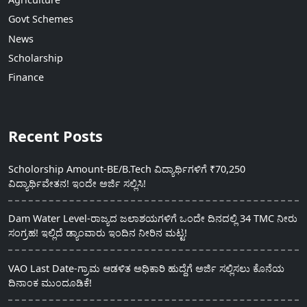
Govt Schemes
News
Scholarship
Finance
Recent Posts
Scholorship Amount-BE/B.Tech ವಿದ್ಯಾರ್ಥಿಗಳಿಗೆ ₹70,250
ವಿದ್ಯಾರ್ಥಿವೇತನ! ಇಂದೇ ಅರ್ಜಿ ಸಲ್ಲಿಸಿ!
Dam Water Level-ರಾಜ್ಯದ ಜಲಾಶಯಗಳಿಗೆ ಒಂದೇ ದಿನದಲ್ಲಿ 34 TMC ನೀರು
ಸಂಗ್ರಹ! ಇಲ್ಲಿದೆ ಡ್ಯಾಂವಾರು ಇಂದಿನ ನೀರಿನ ಮಟ್ಟ!
VAO Last Date-ಗ್ರಾಮ ಆಡಳಿತ ಅಧಿಕಾರಿ ಹುದ್ದೆಗೆ ಅರ್ಜಿ ಸಲ್ಲಿಸಲು ಕೊನೆಯ
ದಿನಾಂಕ ಮುಂದೂಡಿಕೆ!