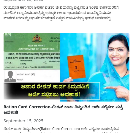
ರಾಜ್ಯಾದ್ಯಂತ ಈಗಾಗಲೇ ಅನರ್ಹ ಪಡಿತರ ಚೀಟಿದಾರನ್ನು ಪಟ್ಟಿ ಮಾಡಿ ಇಂತಹ ಕಾರ್ಡದಾರರಿಗೆ
ನೋಟಿಸ್ ಅನ್ನು ನೀಡಲಾಗುತ್ತಿದ್ದು ಇದಕ್ಕಾಗಿ ಆಹಾರ ಇಲಾಖೆಯಿಂದ ಯಾವೆಲ್ಲ ನಿಯಮ/
ಮಾರ್ಗಸೂಚಿಗಳನ್ನು ಅನುಸರಿಸಲಾಗುತ್ತದೆ ಎನ್ನುವ ಮಾಹಿತಿಯನ್ನು ಇಂದಿನ ಅಂಕಣದಲ್ಲಿ
ಪ್ರಕಟಿಸಲಾಗಿದೆ. ಬಿಪಿಎಲ್ ಪಡಿತರ ಚೀಟಿಯನ್ನು ಪಡೆಯಲು ಅನರ್ಹರಿರುವ ಗ್ರಾಹಕರನ್ನು ಯಾವೆಲ್ಲ
ನಿಯಮಗಳ ಮೇಲೆ ನಿರ್ಧಾರ ಮಾಡಲಾಗುತ್ತದೆ. ಆಹಾರ ಮತ್ತು ನಾಗರಿಕರ ವ್ಯವಹಾರಗಳ
ಇಲಾಖೆಯಿಂದ ಪ್ರಸ್ತುತ...
Ration Card Correction-ರ‍ೇಶನ್ ಕಾರ್ಡ ತಿದ್ದುಪಡಿಗೆ ಅರ್ಜಿ ಸಲ್ಲಿಸಲು ಮತ್ತೆ
ಅವಕಾಶ!
September 15, 2025
ರೇಶನ್ ಕಾರ್ಡ ತಿದ್ದುಪಡಿಗಾಗಿ(Ration Card Correction) ಅರ್ಜಿ ಸಲ್ಲಿಸಲು ಕಾಯುತ್ತಿರುವ