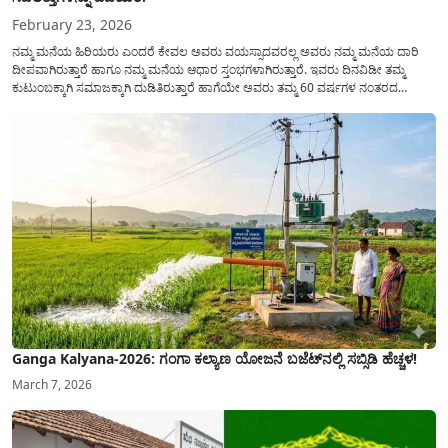
February 23, 2026
ನಮ್ಮ ಮನೆಯ ಹಿರಿಯರು ಎಂದರೆ ಕೇವಲ ಅವರು ವಯಸ್ಸಾದವರಲ್ಲ ಅವರು ನಮ್ಮ ಮನೆಯ ದಾರಿ
ದೀಪವಾಗಿರುತ್ತಾರೆ ಹಾಗೂ ನಮ್ಮ ಮನೆಯ ಆಧಾರ ಸ್ತಂಭಗಳಾಗಿರುತ್ತಾರೆ. ಇವರು ದಿನವಿಡೀ ತಮ್ಮ
ಕುಟುಂಬಕ್ಕಾಗಿ ಸಮಾಜಕ್ಕಾಗಿ ದುಡಿತಿರುತ್ತಾರೆ ಹಾಗೆಯೇ ಅವರು ತಮ್ಮ 60 ವರ್ಷಗಳ ನಂತರದ
ಜೀವನವನ್ನು ನೆಮ್ಮದಿಯಿಂದ ಕಳೆಯಬೇಕೆಂಬುದು ಪ್ರತಿಯೊಬ್ಬರ ಕನಸಾಗಿರುತ್ತದೆ ಆದ್ದರಿಂದ ಸರ್ಕಾರವು
ಹಿರಿಯ ನಾಗರಿಕರ ಗುರುತಿನ ಚೀಟಿ...
Ganga Kalyana-2026: ಗಂಗಾ ಕಲ್ಯಾಣ ಯೋಜನೆ ಬಜೆಟ್‌ನಲ್ಲಿ ಸಬ್ಸಿಡಿ ಹೆಚ್ಚಳ!
March 7, 2026