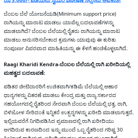
ರೂ 3,000/- ಪಡೆಯಲು ಸ್ವಯಂ ಘೋಷಣೆ ಸಲ್ಲಿಸಲು ಅವಕಾಶ!
ಬೆಂಬಲ ಬೆಲೆ ಯೋಜನೆಯಡಿ(Minimum support price)
ರಾಗಿಯನ್ನು ಮಾರಾಟ ಮಾಡಲು ಯಾವೆಲ್ಲ ಬದಲಾವಣೆಗಳನ್ನು
ಮಾಡಲಾಗಿದೆ? ಬೆಂಬಲ ಬೆಲೆಯಲ್ಲಿ ರೈತರು ರಾಗಿಯನ್ನು ಮಾರಾಟ
ಮಾಡಲು ಅನುಸರಿಸಬೇಕಾದ ಕ್ರಮಗಳು ಯಾವುವು ಈ ಕುರಿತು
ಸಂಪೂರ್ಣ ವಿವರವಾದ ಮಾಹಿತಿಯನ್ನು ಈ ಕೆಳಗೆ ಹಂಚಿಕೊಳ್ಳಲಾಗಿದೆ.
Raagi Kharidi Kendra-ಬೆಂಬಲ ಬೆಲೆಯಲ್ಲಿ ರಾಗಿ ಖರೀದಿಯಲ್ಲಿ
ಮಹತ್ವದ ಬದಲಾವಣೆ:
ಪಡಿತರ ಚೀಟಿದಾರರಿಗೆ ಉಚಿತವಾಗಿ/ಕಡಿಮೆ ಬೆಲೆಯಲ್ಲಿ ಆಹಾರ
ಧಾನ್ಯಗಳನ್ನು ವಿತರಣೆ ಮಾಡಲು ಕೇಂದ್ರ ಮತ್ತು ರಾಜ್ಯ ಸರ್ಕಾರದ
ಸಹಯೋಗದಲ್ಲಿ ರೈತರಿಂದ ನೇರವಾಗಿ ಬೆಂಬಲ ಬೆಲೆಯಲ್ಲಿ ಭತ್ತ, ರಾಗಿ,
ಬಿಳಿಜೋಳ ಸೇರಿದಂತೆ ಇನ್ನಿತರೆ ಉತ್ಪನ್ನಗಳನ್ನು ಖರೀದಿ ಮಾಡಲಾಗುತ್ತದೆ.
ಇಲ್ಲಿಯವರೆಗೆ ನಿಗದಿಪಡಿಸಿದ ಪ್ರಮಾಣದಲ್ಲಿ ರಾಗಿ ಖರೀದಿಯು
ಅಗದಿರುವ ಕಾರಣದಿಂದ ಇನ್ನು ಮುಂದೆ ಒಬ್ಬ ರೈತರಿಂದ ಗರಿಷ್ಟ 30