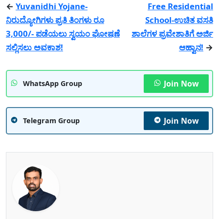
←
Yuvanidhi Yojane-
Free Residential
ನಿರುದ್ಯೋಗಿಗಳು ಪ್ರತಿ ತಿಂಗಳು ರೂ
School-ಉಚಿತ ವಸತಿ
3,000/- ಪಡೆಯಲು ಸ್ವಯಂ ಘೋಷಣೆ
ಶಾಲೆಗಳ ಪ್ರವೇಶಾತಿಗೆ ಅರ್ಜಿ
ಸಲ್ಲಿಸಲು ಅವಕಾಶ!
ಆಹ್ವಾನ!
→
Join Now
WhatsApp Group
Join Now
Telegram Group