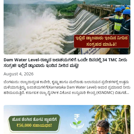
Dam Water Level-ರಾಜ್ಯದ ಜಲಾಶಯಗಳಿಗೆ ಒಂದೇ ದಿನದಲ್ಲಿ 34 TMC ನೀರು
ಸಂಗ್ರಹ! ಇಲ್ಲಿದೆ ಡ್ಯಾಂವಾರು ಇಂದಿನ ನೀರಿನ ಮಟ್ಟ!
August 4, 2026
ಬೆಂಗಳೂರು: ರಾಜ್ಯದಾದ್ಯಂತ ಕಾವೇರಿ, ಕೃಷ್ಣಾ ಹಾಗೂ ಮಲೆನಾಡು ಜಲಾನಯನ ಪ್ರದೇಶಗಳಲ್ಲಿ ಉತ್ತಮ
ಮಳೆಯಾಗುತ್ತಿದ್ದು, ಜಲಾಶಯಗಳಿಗೆ(Karnataka Dam Water Level) ಅಪಾರ ಪ್ರಮಾಣದ ನೀರು
ಹರಿದುಬರುತ್ತಿದೆ. ಕರ್ನಾಟಕ ರಾಜ್ಯ ನೈಸರ್ಗಿಕ ವಿಕೋಪ ಉಸ್ತುವಾರಿ ಕೇಂದ್ರ (KSNDMC) ಬಿಡುಗಡೆ
ಮಾಡಿರುವ ಆಗಸ್ಟ್ 04, 2026ರ ವರದಿಯಂತೆ, ರಾಜ್ಯದ ಪ್ರಮುಖ 14 ಜಲಾಶಯಗಳಿಗೆ ಒಂದೇ
ದಿನದಲ್ಲಿ ಬರೋಬ್ಬರಿ 34.8 TMC...