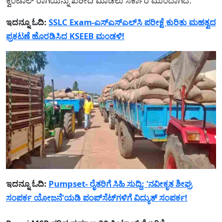
ಕ್ವಿಂಟಾಲ್ ರಾಗಿಯನ್ನು ಖರೀದಿ ಮಾಡಲು ಸರ್ಕಾರ ಮುಂದಾಗಿದೆ.
ಇದನ್ನೂ ಓದಿ:
SSLC Exam-ಎಸ್‌ಎಸ್‌ಎಲ್‌ಸಿ ಪರೀಕ್ಷೆ ಕುರಿತು ಮಹತ್ವದ
ಪ್ರಕಟಣೆ ಹೊರಡಿಸಿದ KSEEB ಮಂಡಳಿ!
ಇದನ್ನೂ ಓದಿ:
Pumpset- ರೈತರಿಗೆ ಸಿಹಿ ಸುದ್ದಿ: 'ನವೀಕೃತ ಶೀಘ್ರ
ಸಂಪರ್ಕ ಯೋಜನೆ'ಯಡಿ ಪಂಪ್‌ಸೆಟ್‌ಗಳಿಗೆ ವಿದ್ಯುತ್ ಸಂಪರ್ಕ!