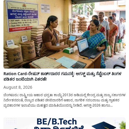
Ration Card-ರೇಷನ್ ಕಾರ್ಡ್‍ದಾರರ ಗಮನಕ್ಕೆ: ಆಗಸ್ಟ್ ಮತ್ತು ಸೆಪ್ಟೆಂಬರ್ ತಿಂಗಳ
ಪಡಿತರ ಜಂಟಿಯಾಗಿ ವಿತರಣೆ!
August 8, 2026
ಬೆಂಗಳೂರು: ರಾಷ್ಟ್ರೀಯ ಆಹಾರ ಭದ್ರತಾ ಕಾಯ್ದೆ 2013ರ ಅಡಿಯಲ್ಲಿ ಕೇಂದ್ರ ಮತ್ತು ರಾಜ್ಯ ಸರ್ಕಾರಗಳ
ನಿರ್ದೇಶನದಂತೆ, ರಾಜ್ಯದ ಪಡಿತರ ಚೀಟಿದಾರರಿಗೆ ಆಹಾರ, ನಾಗರಿಕ ಸರಬರಾಜು ಮತ್ತು ಗ್ರಾಹಕರ
ವ್ಯವಹಾರಗಳ ಇಲಾಖೆಯು ಮಹತ್ವದ ಮಾಹಿತಿಯೊಂದನ್ನು ನೀಡಿದೆ. ಆಗಸ್ಟ್-2026 ಹಾಗೂ
ಸೆಪ್ಟೆಂಬರ್-2026 ಈ ಎರಡೂ ತಿಂಗಳ ಆಹಾರ ಧಾನ್ಯಗಳ ವಿತರಣೆಯನ್ನು ಆಗಸ್ಟ್ ಮಾಹೆಯಲ್ಲೇ ಒಟ್ಟಿಗೆ
(ಜಂಟಿಯಾಗಿ) ನೀಡಲು ನಿರ್ಧರಿಸಲಾಗಿದೆ....