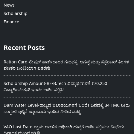
News
Scholarship
Finance
Recent Posts
Ration Card-ರೇಷನ್ ಕಾರ್ಡ್‍ದಾರರ ಗಮನಕ್ಕೆ: ಆಗಸ್ಟ್ ಮತ್ತು ಸೆಪ್ಟೆಂಬರ್ ತಿಂಗಳ
ಪಡಿತರ ಜಂಟಿಯಾಗಿ ವಿತರಣೆ!
Scholorship Amount-BE/B.Tech ವಿದ್ಯಾರ್ಥಿಗಳಿಗೆ ₹70,250
ವಿದ್ಯಾರ್ಥಿವೇತನ! ಇಂದೇ ಅರ್ಜಿ ಸಲ್ಲಿಸಿ!
Dam Water Level-ರಾಜ್ಯದ ಜಲಾಶಯಗಳಿಗೆ ಒಂದೇ ದಿನದಲ್ಲಿ 34 TMC ನೀರು
ಸಂಗ್ರಹ! ಇಲ್ಲಿದೆ ಡ್ಯಾಂವಾರು ಇಂದಿನ ನೀರಿನ ಮಟ್ಟ!
VAO Last Date-ಗ್ರಾಮ ಆಡಳಿತ ಅಧಿಕಾರಿ ಹುದ್ದೆಗೆ ಅರ್ಜಿ ಸಲ್ಲಿಸಲು ಕೊನೆಯ
ದಿನಾಂಕ ಮುಂದೂಡಿಕೆ!