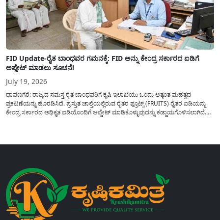
FID Update-ರೈತ ಬಾಂಧವರ ಗಮನಕ್ಕೆ: FID ಅನ್ನು ಕೇಂದ್ರ ಸರ್ಕಾರದ ಐಡಿಗೆ
ಅಪ್ಡೇಟ್ ಮಾಡಲು ಸೂಚನೆ!
July 19, 2026
ದಾವಣಗೆರೆ: ರಾಜ್ಯದ ಸಮಸ್ತ ರೈತ ಬಾಂಧವರಿಗೆ ಕೃಷಿ ಇಲಾಖೆಯು ಒಂದು ಅತ್ಯಂತ ಮಹತ್ವದ
ಪ್ರಕಟಣೆಯನ್ನು ಹೊರಡಿಸಿದೆ. ಪ್ರಸ್ತುತ ಚಾಲ್ತಿಯಲ್ಲಿರುವ ರೈತರ ಫ್ರೂಟ್ಸ್ (FRUITS) ರೈತರ ಐಡಿಯನ್ನು
ಕೇಂದ್ರ ಸರ್ಕಾರದ ಅಧಿಕೃತ ಐಡಿಯೊಂದಿಗೆ ಅಪ್ಡೇಟ್ ಮಾಡಿಕೊಳ್ಳುವುದನ್ನು ಕಡ್ಡಾಯಗೊಳಿಸಲಾಗಿದೆ.
ಸರ್ಕಾರದ ವಿವಿಧ ಯೋಜನೆಗಳ ಪ್ರಯೋಜನಗಳನ್ನು ಯಾವುದೇ ಅಡಚಣೆಯಿಲ್ಲದೆ ನೇರವಾಗಿ
ಪಡೆದುಕೊಳ್ಳಲು ಈ ಪ್ರಕ್ರಿಯೆಯು ಅತ್ಯಂತ ಅಗತ್ಯವಾಗಿದ್ದು, ಅರ್ಹ ರೈತರು...