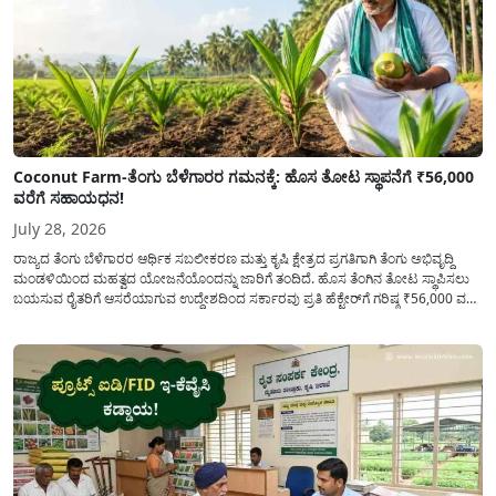
Coconut Farm-ತೆಂಗು ಬೆಳೆಗಾರರ ಗಮನಕ್ಕೆ: ಹೊಸ ತೋಟ ಸ್ಥಾಪನೆಗೆ ₹56,000
ವರೆಗೆ ಸಹಾಯಧನ!
July 28, 2026
ರಾಜ್ಯದ ತೆಂಗು ಬೆಳೆಗಾರರ ಆರ್ಥಿಕ ಸಬಲೀಕರಣ ಮತ್ತು ಕೃಷಿ ಕ್ಷೇತ್ರದ ಪ್ರಗತಿಗಾಗಿ ತೆಂಗು ಅಭಿವೃದ್ದಿ
ಮಂಡಳಿಯಿಂದ ಮಹತ್ವದ ಯೋಜನೆಯೊಂದನ್ನು ಜಾರಿಗೆ ತಂದಿದೆ. ಹೊಸ ತೆಂಗಿನ ತೋಟ ಸ್ಥಾಪಿಸಲು
ಬಯಸುವ ರೈತರಿಗೆ ಆಸರೆಯಾಗುವ ಉದ್ದೇಶದಿಂದ ಸರ್ಕಾರವು ಪ್ರತಿ ಹೆಕ್ಟೇರ್‌ಗೆ ಗರಿಷ್ಠ ₹56,000 ವರೆಗೆ
ಧನಸಹಾಯ ಪಡೆಯಲು ಅರ್ಜಿಯನ್ನು ಆಹ್ವಾನಿಸಿದೆ. ತೆಂಗು ಅಭಿವೃದ್ದಿ ಮಂಡಳಿಯ ಯೋಜನೆ
ಅಡಿಯಲ್ಲಿ ನೀಡಲಾಗುವ...