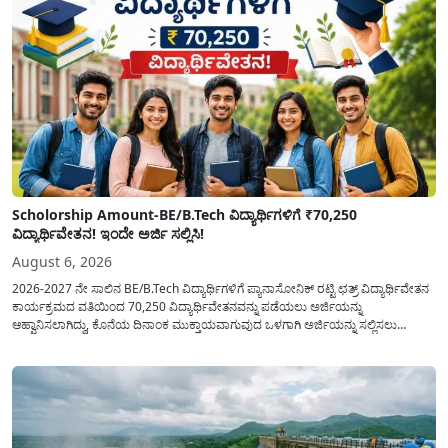
Scholorship Amount-BE/B.Tech ವಿದ್ಯಾರ್ಥಿಗಳಿಗೆ ₹70,250
ವಿದ್ಯಾರ್ಥಿವೇತನ! ಇಂದೇ ಅರ್ಜಿ ಸಲ್ಲಿಸಿ!
August 6, 2026
2026-2027 ನೇ ಸಾಲಿನ BE/B.Tech ವಿದ್ಯಾರ್ಥಿಗಳಿಗೆ ಪ್ಯಾನಾಸೋನಿಕ್ ರಟ್ಟಿ ಛತ್ರ್ ವಿದ್ಯಾರ್ಥಿವೇತನ
ಕಾರ್ಯಕ್ರಮದ ವತಿಯಿಂದ 70,250 ವಿದ್ಯಾರ್ಥಿವೇತನವನ್ನು ಪಡೆಯಲು ಅರ್ಜಿಯನ್ನು
ಆಹ್ವಾನಿಸಲಾಗಿದ್ದು, ಕೊನೆಯ ದಿನಾಂಕ ಮುಕ್ತಾಯವಾಗುವುದ ಒಳಗಾಗಿ ಅರ್ಜಿಯನ್ನು ಸಲ್ಲಿಸಲು
ಕೋರಿದೆ. ಆರ್ಥಿಕವಾಗಿ ಹಿಂದುಳಿದ ಹಾಗೂ ಬಡ ಕುಟುಂಬ ವರ್ಗದ ವಿದ್ಯಾರ್ಥಿಗಳು ಅವರ ಮುಂದಿನ
ಶಿಕ್ಷಣವನ್ನು ಮುಂದುವರಿಸಲು ಯಾವುದೇ ಅಡಚಣೆಯಾಗದಂತೆ ನೋಡಿಕೊಳ್ಳಲು ಈ ಯೋಜನೆಯನ್ನು
ಜಾರಿಗೆ...