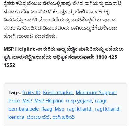
ರೈತರು ಕನಿಷ್ಠ ಬೆಂಬಲ ಬೆಲೆಯಲ್ಲಿ ತಾವು ಬೆಳೆದ ರಾಗಿಯನ್ನು ಮಾರಾಟ
ಮಾಡಲು ಮೊದಲು ಖರೀದಿ ಕೇಂದ್ರವನ್ನು ಭೇಟಿ ಮಾಡಿ ಅಗತ್ಯ
ವಿವರವನ್ನು ಒದಗಿಸಿ ನೋಂದಣಿಯನ್ನು ಮಾಡಿಕೊಳ್ಳಬೇಕು ಇದಾದ
ನಂತರ ನಿಗದಿಪಡಿಸಿದ ದಿನಾಂಕದಂದು ರಾಗಿಯನ್ನು ತೆಗೆದುಕೊಂಡು
ಹೋಗಿ ಮಾರಾಟ ಮಾಡಬೇಕು.
MSP Helpline-ಈ ಕುರಿತು ಇನ್ನು ಹೆಚ್ಚಿನ ಮಾಹಿತಿಯನ್ನು ಪಡೆಯಲು
ಕೃಷಿ ಮಾರುಕಟ್ಟೆ ಇಲಾಖೆಯ ಅಧಿಕೃತ ಸಹಾಯವಾಣಿ: 1800 425
1552
Tags:
fruits ID
,
Krishi market
,
Minimum Support
Price
,
MSP
,
MSP Helpline
,
msp yojane
,
raagi
bembala bele
,
Raagi Msp
,
ragi kharidi
,
ragi kharidi
kendra
,
ಬೆಂಬಲ ಬೆಲೆ
,
ರಾಗಿ ಖರೀದಿ