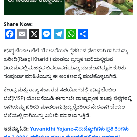
Share Now:
Facebook
Email
X
Messenger
Telegram
WhatsApp
Share
ಕನಿಷ್ಠ ಬೆಂಬಲ ಬೆಲೆ ಯೋಜನೆಯಡಿ ರೈತರಿಂದ ನೇರವಾಗಿ ರಾಗಿಯನ್ನು
ಖರೀದಿ(Raagi Kharidi) ಮಾಡಲು ಪ್ರಸ್ತುತ ಜಾರಿಯಲ್ಲಿರುವ
ನಿಯಮದಲ್ಲಿ ಮಹತ್ವದ ಬದಲಾವಣೆಯನ್ನು ಮಾಡಲಾಗಿದ್ದುಈ ಕುರಿತು
ಸಂಪೂರ್ಣ ಮಾಹಿತಿಯನ್ನು ಈ ಅಂಕಣದಲ್ಲಿ ಹಂಚಿಕೊಳ್ಳಲಾಗಿದೆ.
ಕೇಂದ್ರ ಮತ್ತು ರಾಜ್ಯ ಸರ್ಕಾರದ ಸಹಯೋಗದಲ್ಲಿ ಕನಿಷ್ಠ ಬೆಂಬಲ
ಬೆಲೆ(MSP) ಯೋಜನೆಯಡಿ ಈಗಾಗಲೇ ರಾಜ್ಯಾದ್ಯಂತ ಹಲವು ಜಿಲ್ಲೆಗಳಲ್ಲಿ
ರಾಗಿಯನ್ನು ಖರೀದಿ ಮಾಡಲಾಗುತ್ತಿದ್ದು ರೈತರಿಂದ ನೇರವಾಗಿ ಬೆಂಬಲ
ಬೆಲೆಯಲ್ಲಿ ರಾಗಿಯನ್ನು ಖರೀದಿ ಮಾಡಲಾಗುತ್ತಿದೆ.
ಇದನ್ನೂ ಓದಿ:
Yuvanidhi Yojane-ನಿರುದ್ಯೋಗಿಗಳು ಪ್ರತಿ ತಿಂಗಳು