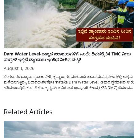
Dam Water Level-ರಾಜ್ಯದ ಜಲಾಶಯಗಳಿಗೆ ಒಂದೇ ದಿನದಲ್ಲಿ 34 TMC ನೀರು
ಸಂಗ್ರಹ! ಇಲ್ಲಿದೆ ಡ್ಯಾಂವಾರು ಇಂದಿನ ನೀರಿನ ಮಟ್ಟ!
August 4, 2026
ಬೆಂಗಳೂರು: ರಾಜ್ಯದಾದ್ಯಂತ ಕಾವೇರಿ, ಕೃಷ್ಣಾ ಹಾಗೂ ಮಲೆನಾಡು ಜಲಾನಯನ ಪ್ರದೇಶಗಳಲ್ಲಿ ಉತ್ತಮ
ಮಳೆಯಾಗುತ್ತಿದ್ದು, ಜಲಾಶಯಗಳಿಗೆ(Karnataka Dam Water Level) ಅಪಾರ ಪ್ರಮಾಣದ ನೀರು
ಹರಿದುಬರುತ್ತಿದೆ. ಕರ್ನಾಟಕ ರಾಜ್ಯ ನೈಸರ್ಗಿಕ ವಿಕೋಪ ಉಸ್ತುವಾರಿ ಕೇಂದ್ರ (KSNDMC) ಬಿಡುಗಡೆ
ಮಾಡಿರುವ ಆಗಸ್ಟ್ 04, 2026ರ ವರದಿಯಂತೆ, ರಾಜ್ಯದ ಪ್ರಮುಖ 14 ಜಲಾಶಯಗಳಿಗೆ ಒಂದೇ
ದಿನದಲ್ಲಿ ಬರೋಬ್ಬರಿ 34.8 TMC...
Related Articles