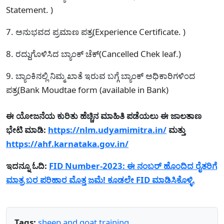
Statement. )
7. ಅನುಭವದ ಪ್ರಮಾಣ ಪತ್ರ(Experience Certificate. )
8. ರದ್ದುಗೊಳಿಸಿದ ಬ್ಯಾಂಕ್ ಚೆಕ್(Cancelled Chek leaf.)
9. ಬ್ಯಾಂಕಿನಲ್ಲಿ ನಿಮ್ಮ ಖಾತೆ ಇರುವ ಬಗ್ಗೆ ಬ್ಯಾಂಕ್ ಅಧಿಕಾರಿಗಳಿಂದ
ಪತ್ರ(Bank Moudtae form (available in Bank)
ಈ ಯೋಜನೆಯ ಕುರಿತು ಹೆಚ್ಚಿನ ಮಾಹಿತಿ ಪಡೆಯಲು ಈ ಜಾಲತಾಣ
ಭೇಟಿ ಮಾಡಿ:
https://nlm.udyamimitra.in/
ಮತ್ತು
https://ahf.karnataka.gov.in/
ಇದನ್ನೂ ಓದಿ:
FID Number-2023: ಈ ನಂಬರ್ ಹೊಂದಿದ ರೈತರಿಗೆ
ಮಾತ್ರ ಬರ ಪರಿಹಾರ ಮೊತ್ತ ಜಮೆ! ಕೂಡಲೇ FID ಮಾಡಿಸಿಕೊಳ್ಳಿ.
Tags:
sheep and goat training