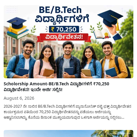
Scholorship Amount-BE/B.Tech ವಿದ್ಯಾರ್ಥಿಗಳಿಗೆ ₹70,250
ವಿದ್ಯಾರ್ಥಿವೇತನ! ಇಂದೇ ಅರ್ಜಿ ಸಲ್ಲಿಸಿ!
August 6, 2026
2026-2027 ನೇ ಸಾಲಿನ BE/B.Tech ವಿದ್ಯಾರ್ಥಿಗಳಿಗೆ ಪ್ಯಾನಾಸೋನಿಕ್ ರಟ್ಟಿ ಛತ್ರ್ ವಿದ್ಯಾರ್ಥಿವೇತನ
ಕಾರ್ಯಕ್ರಮದ ವತಿಯಿಂದ 70,250 ವಿದ್ಯಾರ್ಥಿವೇತನವನ್ನು ಪಡೆಯಲು ಅರ್ಜಿಯನ್ನು
ಆಹ್ವಾನಿಸಲಾಗಿದ್ದು, ಕೊನೆಯ ದಿನಾಂಕ ಮುಕ್ತಾಯವಾಗುವುದ ಒಳಗಾಗಿ ಅರ್ಜಿಯನ್ನು ಸಲ್ಲಿಸಲು
ಕೋರಿದೆ. ಆರ್ಥಿಕವಾಗಿ ಹಿಂದುಳಿದ ಹಾಗೂ ಬಡ ಕುಟುಂಬ ವರ್ಗದ ವಿದ್ಯಾರ್ಥಿಗಳು ಅವರ ಮುಂದಿನ
ಶಿಕ್ಷಣವನ್ನು ಮುಂದುವರಿಸಲು ಯಾವುದೇ ಅಡಚಣೆಯಾಗದಂತೆ ನೋಡಿಕೊಳ್ಳಲು ಈ ಯೋಜನೆಯನ್ನು
ಜಾರಿಗೆ...