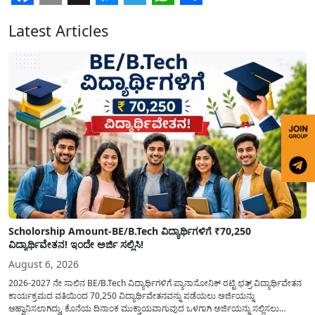
Facebook
Email
X
Messenger
Telegram
WhatsApp
Share
Latest Articles
Scholorship Amount-BE/B.Tech ವಿದ್ಯಾರ್ಥಿಗಳಿಗೆ ₹70,250
ವಿದ್ಯಾರ್ಥಿವೇತನ! ಇಂದೇ ಅರ್ಜಿ ಸಲ್ಲಿಸಿ!
August 6, 2026
2026-2027 ನೇ ಸಾಲಿನ BE/B.Tech ವಿದ್ಯಾರ್ಥಿಗಳಿಗೆ ಪ್ಯಾನಾಸೋನಿಕ್ ರಟ್ಟಿ ಛತ್ರ್ ವಿದ್ಯಾರ್ಥಿವೇತನ
ಕಾರ್ಯಕ್ರಮದ ವತಿಯಿಂದ 70,250 ವಿದ್ಯಾರ್ಥಿವೇತನವನ್ನು ಪಡೆಯಲು ಅರ್ಜಿಯನ್ನು
ಆಹ್ವಾನಿಸಲಾಗಿದ್ದು, ಕೊನೆಯ ದಿನಾಂಕ ಮುಕ್ತಾಯವಾಗುವುದ ಒಳಗಾಗಿ ಅರ್ಜಿಯನ್ನು ಸಲ್ಲಿಸಲು