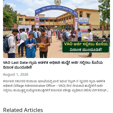
VAO Last Date-ಗ್ರಾಮ ಆಡಳಿತ ಅಧಿಕಾರಿ ಹುದ್ದೆಗೆ ಅರ್ಜಿ ಸಲ್ಲಿಸಲು ಕೊನೆಯ
ದಿನಾಂಕ ಮುಂದೂಡಿಕೆ!
August 1, 2026
ಕರ್ನಾಟಕ ಸರ್ಕಾರದ ಕಂದಾಯ ಇಲಾಖೆಯಲ್ಲಿ ಖಾಲಿ ಇರುವ ‘ಗ್ರೂಪ್-ಸಿ’ ವೃಂದದ ಗ್ರಾಮ ಆಡಳಿತ
ಅಧಿಕಾರಿ (Village Administrative Officer – VAO) ನೇರ ನೇಮಕಾತಿ ಹುದ್ದೆಗಳಿಗೆ ಅರ್ಜಿ
ಸಲ್ಲಿಸಲು ಕಾಯುತ್ತಿದ್ದ ಉದ್ಯೋಗಾಕಾಂಕ್ಷಿಗಳಿಗೆ ಕರ್ನಾಟಕ ಪರೀಕ್ಷಾ ಪ್ರಾಧಿಕಾರ (KEA) ಬಿಗ್ ರಿಲೀಫ್
ನೀಡಿದೆ. ಅರ್ಜಿ ಸಲ್ಲಿಕೆಯ ಅವಧಿಯನ್ನು ವಿಸ್ತರಿಸಿ ಅಧಿಕೃತ ಪ್ರಕಟಣೆ ಹೊರಡಿಸಿದ್ದು, ಇದುವರೆಗೆ ಅರ್ಜಿ
ಸಲ್ಲಿಸಲು...
Related Articles