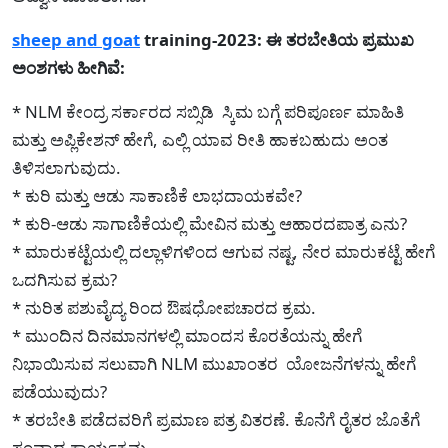
sheep and goat
training-2023: ಈ ತರಬೇತಿಯ ಪ್ರಮುಖ
ಅಂಶಗಳು ಹೀಗಿವೆ:
* NLM ಕೇಂದ್ರ ಸರ್ಕಾರದ ಸಬ್ಸಿಡಿ ಸ್ಕಿಮ ಬಗ್ಗೆ ಪರಿಪೂರ್ಣ ಮಾಹಿತಿ
ಮತ್ತು ಅಪ್ಲಿಕೇಶನ್ ಹೇಗೆ, ಎಲ್ಲಿ ಯಾವ ರೀತಿ ಹಾಕಬಹುದು ಅಂತ
ತಿಳಿಸಲಾಗುವುದು.
* ಕುರಿ ಮತ್ತು ಆಡು ಸಾಕಾಣಿಕೆ ಲಾಭದಾಯಕವೇ?
* ಕುರಿ-ಆಡು ಸಾಗಾಣಿಕೆಯಲ್ಲಿ ಮೇವಿನ ಮತ್ತು ಆಹಾರದಪಾತ್ರ ಎನು?
* ಮಾರುಕಟ್ಟೆಯಲ್ಲಿ ದಲ್ಲಾಳಿಗಳಿಂದ ಆಗುವ ನಷ್ಟ, ನೇರ ಮಾರುಕಟ್ಟೆ ಹೇಗೆ
ಒದಗಿಸುವ ಕ್ರಮ?
* ನುರಿತ ಪಶುವೈದ್ಯ ರಿಂದ ಔಷಧೋಪಚಾರದ ಕ್ರಮ.
* ಮುಂದಿನ ದಿನಮಾನಗಳಲ್ಲಿ ಮಾಂದಸ ಕೊರತೆಯನ್ನು ಹೇಗೆ
ನಿಭಾಯಿಸುವ ಸಲುವಾಗಿ NLM ಮುಖಾಂತರ ಯೋಜನೆಗಳನ್ನು ಹೇಗೆ
ಪಡೆಯುವುದು?
* ತರಬೇತಿ ಪಡೆದವರಿಗೆ ಪ್ರಮಾಣ ಪತ್ರ ವಿತರಣೆ. ಕೊನೆಗೆ ರೈತರ ಜೊತೆಗೆ
ಸಂವಾದ ಕಾರ್ಯಕ್ರಮ.