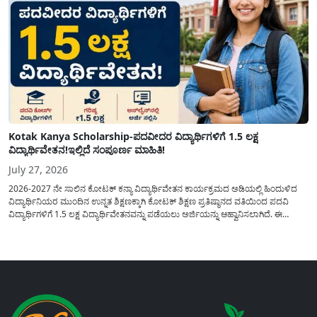
Kotak Kanya Scholarship-ಪದವೀದರ ವಿದ್ಯಾರ್ಥಿಗಳಿಗೆ 1.5 ಲಕ್ಷ
ವಿದ್ಯಾರ್ಥಿವೇತನ!ಇಲ್ಲಿದೆ ಸಂಪೂರ್ಣ ಮಾಹಿತಿ!
July 27, 2026
2026-2027 ನೇ ಸಾಲಿನ ಕೋಟಕ್ ಕನ್ಯಾ ವಿದ್ಯಾರ್ಥಿವೇತನ ಕಾರ್ಯಕ್ರಮದ ಅಡಿಯಲ್ಲಿ ಹಿಂದುಳಿದ
ವಿದ್ಯಾರ್ಥಿನಿಯರ ಮುಂದಿನ ಉನ್ನತ ಶಿಕ್ಷಣಕ್ಕಾಗಿ ಕೋಟಕ್ ಶಿಕ್ಷಣ ಪ್ರತಿಷ್ಠಾನದ ವತಿಯಿಂದ ಪದವಿ
ವಿದ್ಯಾರ್ಥಿಗಳಿಗೆ 1.5 ಲಕ್ಷ ವಿದ್ಯಾರ್ಥಿವೇತನವನ್ನು ಪಡೆಯಲು ಅರ್ಜಿಯನ್ನು ಆಹ್ವಾನಿಸಲಾಗಿದೆ. ಈ
ವಿದ್ಯಾರ್ಥಿವೇತನವು 12 ನೇ ತರಗತಿಯಲ್ಲಿ ಉತ್ತೀರ್ಣರಾಗಿರುವ ಮತ್ತು ಪ್ರತಿಷ್ಠಿತ ವೃತ್ತಿಪರ ಪದವಿ
ಕೋರ್ಸ್‌ಗಳಲ್ಲಿ ಸೇರಲು ಬಯಸುವ ಅರ್ಹ ವಿದ್ಯಾರ್ಥಿನಿಯರು...