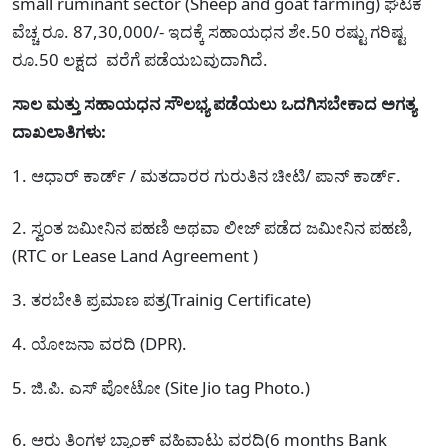
small ruminant sector (Sheep and goat farming) ಘಟಕ
ವೆಚ್ಚ ರೂ. 87,30,000/- ಇದಕ್ಕೆ ಸಹಾಯಧನ ಶೇ.50 ರಷ್ಟು ಗರಿಷ್ಟ
ರೂ.50 ಲಕ್ಷದ ವರೆಗೆ ಪಡೆಯಬವುದಾಗಿದೆ.
ಸಾಲ ಮತ್ತು ಸಹಾಯಧನ ಸೌಲಭ್ಯ ಪಡೆಯಲು ಒದಗಿಸಬೇಕಾದ ಅಗತ್ಯ
ದಾಖಲಾತಿಗಳು:
1. ಆಧಾರ್ ಕಾರ್ಡ್ / ಮತದಾರರ ಗುರುತಿನ ಚೀಟಿ/ ಪಾನ್ ಕಾರ್ಡ್.
2. ಸ್ವಂತ ಜಮೀನಿನ ಪಹಣಿ ಅಥವಾ ಲೀಜ್ ಪಡೆದ ಜಮೀನಿನ ಪಹಣಿ,
(RTC or Lease Land Agreement )
3. ತರಬೇತಿ ಪ್ರಮಾಣ ಪತ್ರ(Trainig Certificate)
4. ಯೋಜನಾ ವರದಿ (DPR).
5. ಜಿ.ಪಿ. ಎಸ್ ಪೋಟೋ (Site Jio tag Photo.)
6. ಆರು ತಿಂಗಳ ಬ್ಯಾಂಕ್‌ ವಹಿವಾಟು ವರದಿ(6 months Bank