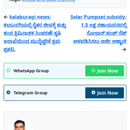
←
kalaburagi news:
Solar Pumpset subsidy:
ಕಲಬುರಗಿಯಲ್ಲಿ ರೈತರ ಜೀವಕ್ಕೆ ಕುತ್ತು
1.5 ಲಕ್ಷ ಸಹಾಯಧನದಲ್ಲಿ
ತಂದ ಕ್ರಿಮಿನಾಶಕ ಸಿಂಪರಣೆ! ಕೃಷಿ
ಸೋಲಾರ್ ಪಂಪ್ ಸೆಟ್
ಇಲಾಖೆಯಿಂದ ಮುನ್ನೆಚ್ಚರಿಕೆ ಕ್ರಮ
ಅಳವಡಿಸಿಸಲು ಅರ್ಜಿ ಆಹ್ವಾನ!
ಪ್ರಕಟ.
→
Join Now
WhatsApp Group
Join Now
Telegram Group