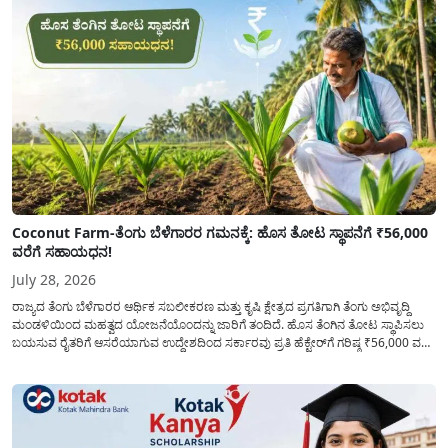
Coconut Farm-ತೆಂಗು ಬೆಳೆಗಾರರ ಗಮನಕ್ಕೆ: ಹೊಸ ತೋಟ ಸ್ಥಾಪನೆಗೆ ₹56,000
ವರೆಗೆ ಸಹಾಯಧನ!
July 28, 2026
ರಾಜ್ಯದ ತೆಂಗು ಬೆಳೆಗಾರರ ಆರ್ಥಿಕ ಸಬಲೀಕರಣ ಮತ್ತು ಕೃಷಿ ಕ್ಷೇತ್ರದ ಪ್ರಗತಿಗಾಗಿ ತೆಂಗು ಅಭಿವೃದ್ದಿ
ಮಂಡಳಿಯಿಂದ ಮಹತ್ವದ ಯೋಜನೆಯೊಂದನ್ನು ಜಾರಿಗೆ ತಂದಿದೆ. ಹೊಸ ತೆಂಗಿನ ತೋಟ ಸ್ಥಾಪಿಸಲು
ಬಯಸುವ ರೈತರಿಗೆ ಆಸರೆಯಾಗುವ ಉದ್ದೇಶದಿಂದ ಸರ್ಕಾರವು ಪ್ರತಿ ಹೆಕ್ಟೇರ್‌ಗೆ ಗರಿಷ್ಠ ₹56,000 ವರೆಗೆ
ಧನಸಹಾಯ ಪಡೆಯಲು ಅರ್ಜಿಯನ್ನು ಆಹ್ವಾನಿಸಿದೆ. ತೆಂಗು ಅಭಿವೃದ್ದಿ ಮಂಡಳಿಯ ಯೋಜನೆ
ಅಡಿಯಲ್ಲಿ ನೀಡಲಾಗುವ...