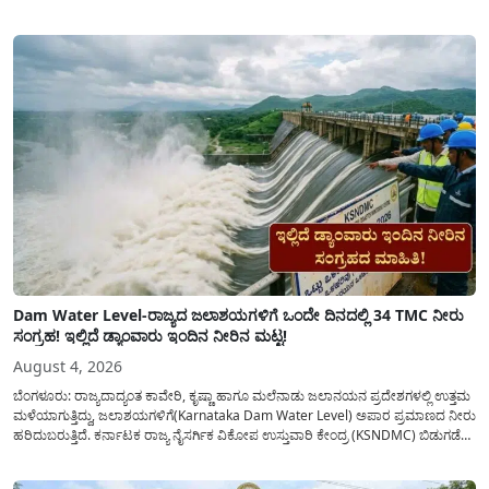
ಕೋರಿದೆ. ಆರ್ಥಿಕವಾಗಿ ಹಿಂದುಳಿದ ಹಾಗೂ ಬಡ ಕುಟುಂಬ ವರ್ಗದ ವಿದ್ಯಾರ್ಥಿಗಳು ಅವರ ಮುಂದಿನ
ಶಿಕ್ಷಣವನ್ನು ಮುಂದುವರಿಸಲು ಯಾವುದೇ ಅಡಚಣೆಯಾಗದಂತೆ ನೋಡಿಕೊಳ್ಳಲು ಈ ಯೋಜನೆಯನ್ನು
ಜಾರಿಗೆ...
Dam Water Level-ರಾಜ್ಯದ ಜಲಾಶಯಗಳಿಗೆ ಒಂದೇ ದಿನದಲ್ಲಿ 34 TMC ನೀರು
ಸಂಗ್ರಹ! ಇಲ್ಲಿದೆ ಡ್ಯಾಂವಾರು ಇಂದಿನ ನೀರಿನ ಮಟ್ಟ!
August 4, 2026
ಬೆಂಗಳೂರು: ರಾಜ್ಯದಾದ್ಯಂತ ಕಾವೇರಿ, ಕೃಷ್ಣಾ ಹಾಗೂ ಮಲೆನಾಡು ಜಲಾನಯನ ಪ್ರದೇಶಗಳಲ್ಲಿ ಉತ್ತಮ
ಮಳೆಯಾಗುತ್ತಿದ್ದು, ಜಲಾಶಯಗಳಿಗೆ(Karnataka Dam Water Level) ಅಪಾರ ಪ್ರಮಾಣದ ನೀರು
ಹರಿದುಬರುತ್ತಿದೆ. ಕರ್ನಾಟಕ ರಾಜ್ಯ ನೈಸರ್ಗಿಕ ವಿಕೋಪ ಉಸ್ತುವಾರಿ ಕೇಂದ್ರ (KSNDMC) ಬಿಡುಗಡೆ
ಮಾಡಿರುವ ಆಗಸ್ಟ್ 04, 2026ರ ವರದಿಯಂತೆ, ರಾಜ್ಯದ ಪ್ರಮುಖ 14 ಜಲಾಶಯಗಳಿಗೆ ಒಂದೇ
ದಿನದಲ್ಲಿ ಬರೋಬ್ಬರಿ 34.8 TMC...