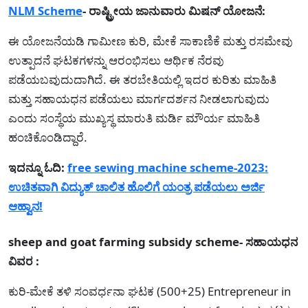
NLM Scheme
- ರಾಷ್ಟ್ರೀಯ ಜಾನುವಾರು ಮಿಷನ್ ಯೋಜನೆ:
ಈ ಯೋಜನೆಯಡಿ ಗಾಮೀಣ ಕುರಿ, ಮೇಕೆ ಸಾಕಾಣಿಕೆ ಮತ್ತು ರಸಮೇವು
ಉತ್ಪಾದನೆ ಘಟಕಗಳನ್ನು ಆರಂಭಿಸಲು ಆರ್ಥಿಕ ನೆರವು
ಪಡೆಯಬವುದುದಾಗಿದೆ. ಈ ತರಬೇತಿಯಲ್ಲಿ ಇದರ ಕುರಿತು ಮಾಹಿತಿ
ಮತ್ತು ಸಹಾಯಧನ ಪಡೆಯಲು ಮಾರ್ಗದರ್ಶನ ನೀಡಲಾಗುವುದು
ಎಂದು ಸಂಸ್ಥೆಯ ಮುಖ್ಯಸ್ಥ ಮಾರುತಿ ಮರ್ಡಿ ಮೌರ್ಯ ಮಾಹಿತಿ
ಹಂಚಿಕೊಂಡಿದ್ದಾರೆ.
ಇದನ್ನೂ ಓದಿ:
free sewing machine scheme-2023:
ಉಚಿತವಾಗಿ ವಿದ್ಯುತ್‌ ಚಾಲಿತ ಹೊಲಿಗೆ ಯಂತ್ರ ಪಡೆಯಲು ಅರ್ಜಿ
ಆಹ್ವಾನ!
sheep and goat farming subsidy scheme- ಸಹಾಯಧನ
ವಿವರ :
ಕುರಿ-ಮೇಕೆ ತಳಿ ಸಂವರ್ಧನಾ ಘಟಕ (500+25) Entrepreneur in