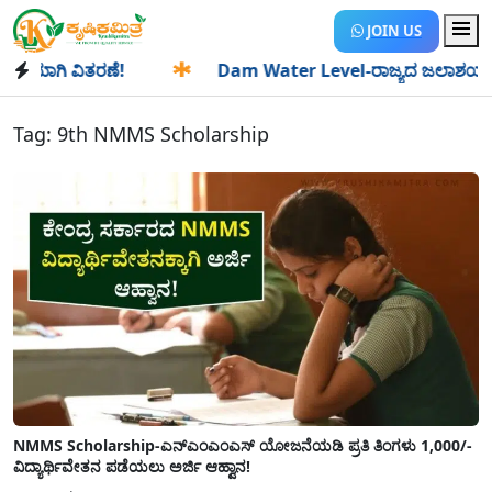
JOIN US
ಿಯಾಗಿ ವಿತರಣೆ!
✱
Dam Water Level-ರಾಜ್ಯದ ಜಲಾಶಯಗಳಿಗೆ ಒಂದ
Tag:
9th NMMS Scholarship
NMMS Scholarship-ಎನ್‍ಎಂಎಂಎಸ್ ಯೋಜನೆಯಡಿ ಪ್ರತಿ ತಿಂಗಳು 1,000/-
ವಿದ್ಯಾರ್ಥಿವೇತನ ಪಡೆಯಲು ಅರ್ಜಿ ಆಹ್ವಾನ!