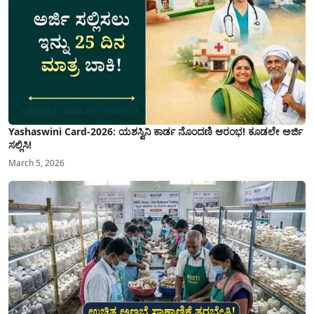
Yashaswini Card-2026: ಯಶಸ್ವಿನಿ ಕಾರ್ಡ ನೊಂದಣಿ ಆರಂಭ! ಕೂಡಲೇ ಅರ್ಜಿ
ಸಲ್ಲಿಸಿ!
March 5, 2026