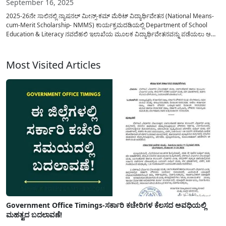
September 16, 2025
2025-26ನೇ ಸಾಲಿನಲ್ಲಿ ನ್ಯಾಷನಲ್ ಮೀನ್ಸ್-ಕಮ್ ಮೆರಿಟ್ ವಿದ್ಯಾರ್ಥಿವೇತನ (National Means-
cum-Merit Scholarship- NMMS) ಕಾರ್ಯಕ್ರಮದಡಿಯಲ್ಲಿ Department of School
Education & Literacy ನವದೆಹಲಿ ಇಲಾಖೆಯ ಮೂಲಕ ವಿದ್ಯಾರ್ಥಿವೇತನವನ್ನು ಪಡೆಯಲು ಅರ್ಜಿ
ಆಹ್ವಾನಿಸಲಾಗಿರುತ್ತದೆ. ವಿದ್ಯಾರ್ಥಿವೇತನವನ್ನು ಪಡೆಯಲು ಆನ್ಲೈನ್ ಮೂಲಕ ಅರ್ಜಿಯನ್ನು ಸಲ್ಲಿಸಿ
ಪರೀಕ್ಷೆಯಲ್ಲಿ ತೆಗೆದುಕೊಂಡು ಉತ್ತಮ ಅಂಕಗಳನ್ನು ಗಳಿಸಿದವರು ವಿದ್ಯಾರ್ಥಿವೇತನವನ್ನು ಪಡೆಯಲು
ಅವಕಾಶವಿದ್ದು, ಈ ಯೋಜನೆಯ...
Most Visited Articles
Government Office Timings-ಸರ್ಕಾರಿ ಕಚೇರಿಗಳ ಕೆಲಸದ ಅವಧಿಯಲ್ಲಿ
ಮಹತ್ವದ ಬದಲಾವಣೆ!