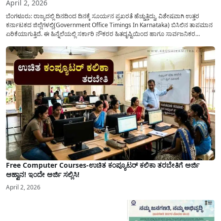
April 2, 2026
ಬೆಂಗಳೂರು: ರಾಜ್ಯದಲ್ಲಿ ದಿನದಿಂದ ದಿನಕ್ಕೆ ಸೂರ್ಯನ ಪ್ರಖರತೆ ಹೆಚ್ಚುತ್ತಿದ್ದು, ವಿಶೇಷವಾಗಿ ಉತ್ತರ
ಕರ್ನಾಟಕದ ಜಿಲ್ಲೆಗಳಲ್ಲಿ(Government Office Timings In Karnataka) ಬಿಸಿಲಿನ ತಾಪಮಾನ
ಏರಿಕೆಯಾಗುತ್ತಿದೆ. ಈ ಹಿನ್ನೆಲೆಯಲ್ಲಿ ಸರ್ಕಾರಿ ನೌಕರರ ಹಿತದೃಷ್ಟಿಯಿಂದ ಹಾಗೂ ಸಾರ್ವಜನಿಕರ
ಅನುಕೂಲಕ್ಕಾಗಿ ಕರ್ನಾಟಕ ಸರ್ಕಾರವು ಮಹತ್ವದ ನಿರ್ಧಾರವೊಂದನ್ನು ಕೈಗೊಂಡಿದೆ. ಕಿತ್ತೂರು ಕರ್ನಾಟಕ
ಮತ್ತು ಕಲ್ಯಾಣ ಕರ್ನಾಟಕದ ಒಟ್ಟು 9 ಜಿಲ್ಲೆಗಳಲ್ಲಿ ಏಪ್ರಿಲ್...
Free Computer Courses-ಉಚಿತ ಕಂಪ್ಯೂಟರ್ ಕಲಿಕಾ ತರಬೇತಿಗೆ ಅರ್ಜಿ
ಆಹ್ವಾನ! ಇಂದೇ ಅರ್ಜಿ ಸಲ್ಲಿಸಿ!
April 2, 2026