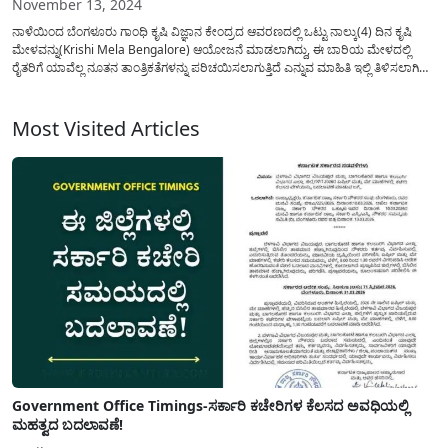
November 13, 2024
ನಾಳೆಯಿಂದ ಬೆಂಗಳೂರು ಗಾಂಧಿ ಕೃಷಿ ವಿಜ್ಞಾನ ಕೇಂದ್ರದ ಆವರಣದಲ್ಲಿ ಒಟ್ಟು ನಾಲ್ಕು(4) ದಿನ ಕೃಷಿ
ಮೇಳವನ್ನು(Krishi Mela Bengalore) ಆಯೋಜನೆ ಮಾಡಲಾಗಿದ್ದು, ಈ ಬಾರಿಯ ಮೇಳದಲ್ಲಿ
ರೈತರಿಗೆ ಯಾವೆಲ್ಲ ನೂತನ ತಾಂತ್ರಿಕತೆಗಳನ್ನು ಪರಿಚಯಿಸಲಾಗುತ್ತಿದೆ ಎನ್ನುವ ಮಾಹಿತಿ ಇಲ್ಲಿ ತಿಳಿಸಲಾಗಿದೆ.
ಈ ಬಾರಿಯ ಮೇಳವನ್ನು ಹವಾಮಾನ ಚತುರ ಡಿಜಿಟಲ್ ಕೃಷಿ” ಎಂಬ ಘೋಷವಾಕ್ಯದೊಂದಿಗೆ
ಆಯೋಜನೆ ಮಾಡಲು ಕೃಷಿ...
Most Visited Articles
Government Office Timings-ಸರ್ಕಾರಿ ಕಚೇರಿಗಳ ಕೆಲಸದ ಅವಧಿಯಲ್ಲಿ
ಮಹತ್ವದ ಬದಲಾವಣೆ!