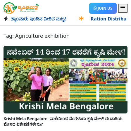
JOIN US
ಡ್ಯಾಂವಾರು ಇಂದಿನ ನೀರಿನ ಮಟ್ಟ!
✱
Ration Distribution-ಪಡಿತರ
Tag:
Agriculture exhibition
Krishi Mela Bengalore- ನಾಳೆಯಿಂದ ಬೆಂಗಳೂರು ಕೃಷಿ ಮೇಳ! ಈ ಬಾರಿಯ
ಮೇಳದ ವಿಶೇಷತೆಗಳೇನು?