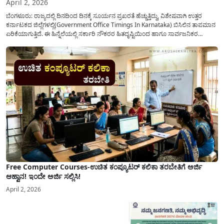
April 2, 2026
ಬೆಂಗಳೂರು: ರಾಜ್ಯದಲ್ಲಿ ದಿನದಿಂದ ದಿನಕ್ಕೆ ಸೂರ್ಯನ ಪ್ರಖರತೆ ಹೆಚ್ಚುತ್ತಿದ್ದು, ವಿಶೇಷವಾಗಿ ಉತ್ತರ
ಕರ್ನಾಟಕದ ಜಿಲ್ಲೆಗಳಲ್ಲಿ(Government Office Timings In Karnataka) ಬಿಸಿಲಿನ ತಾಪಮಾನ
ಏರಿಕೆಯಾಗುತ್ತಿದೆ. ಈ ಹಿನ್ನೆಲೆಯಲ್ಲಿ ಸರ್ಕಾರಿ ನೌಕರರ ಹಿತದೃಷ್ಟಿಯಿಂದ ಹಾಗೂ ಸಾರ್ವಜನಿಕರ
ಅನುಕೂಲಕ್ಕಾಗಿ ಕರ್ನಾಟಕ ಸರ್ಕಾರವು ಮಹತ್ವದ ನಿರ್ಧಾರವೊಂದನ್ನು ಕೈಗೊಂಡಿದೆ. ಕಿತ್ತೂರು ಕರ್ನಾಟಕ
ಮತ್ತು ಕಲ್ಯಾಣ ಕರ್ನಾಟಕದ ಒಟ್ಟು 9 ಜಿಲ್ಲೆಗಳಲ್ಲಿ ಏಪ್ರಿಲ್...
Free Computer Courses-ಉಚಿತ ಕಂಪ್ಯೂಟರ್ ಕಲಿಕಾ ತರಬೇತಿಗೆ ಅರ್ಜಿ
ಆಹ್ವಾನ! ಇಂದೇ ಅರ್ಜಿ ಸಲ್ಲಿಸಿ!
April 2, 2026