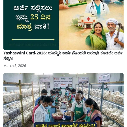
Yashaswini Card-2026: ಯಶಸ್ವಿನಿ ಕಾರ್ಡ ನೊಂದಣಿ ಆರಂಭ! ಕೂಡಲೇ ಅರ್ಜಿ
ಸಲ್ಲಿಸಿ!
March 5, 2026