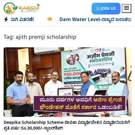
JOIN US
ಯಾಗಿ ವಿತರಣೆ!
✱
Dam Water Level-ರಾಜ್ಯದ ಜಲಾಶಯಗಳಿಗೆ ಒಂದೇ
Tag:
ajith premji scholarship
Deepika Scholarship Scheme-ದೀಪಿಕಾ ವಿದ್ಯಾರ್ಥಿವೇತನ ವಿದ್ಯಾರ್ಥಿನಿಯರಿಗೆ
ಪ್ರತಿ ವರ್ಷ ರೂ.30,000/-ಸ್ಕಾಲರ್‌ಶಿಪ್‌!