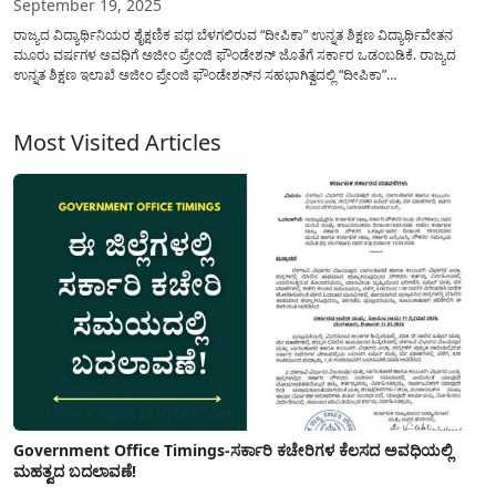
September 19, 2025
ರಾಜ್ಯದ ವಿದ್ಯಾರ್ಥಿನಿಯರ ಶೈಕ್ಷಣಿಕ ಪಥ ಬೆಳಗಲಿರುವ “ದೀಪಿಕಾ” ಉನ್ನತ ಶಿಕ್ಷಣ ವಿದ್ಯಾರ್ಥಿವೇತನ
ಮೂರು ವರ್ಷಗಳ ಅವಧಿಗೆ ಅಜೀಂ ಪ್ರೇಂಜಿ ಫೌಂಡೇಶನ್ ಜೊತೆಗೆ ಸರ್ಕಾರ ಒಡಂಬಡಿಕೆ. ರಾಜ್ಯದ
ಉನ್ನತ ಶಿಕ್ಷಣ ಇಲಾಖೆ ಅಜೀಂ ಪ್ರೇಂಜಿ ಫೌಂಡೇಶನ್‍ನ ಸಹಭಾಗಿತ್ವದಲ್ಲಿ “ದೀಪಿಕಾ”
ವಿದ್ಯಾರ್ಥಿವೇತನವನ್ನು ಸ್ಥಾಪಿಸುವ ಮೂಲಕ ರಾಜ್ಯದ ಉನ್ನತ ಶಿಕ್ಷಣದ ವಿದ್ಯಾರ್ಥಿನಿಯರಿಗಾಗಿ ಹೊಸ
ದಿಗಂತವನ್ನು ತೆರೆದಿದೆ. 2025-26ನೇ ಸಾಲಿನಿಂದ ಈ...
Most Visited Articles
Government Office Timings-ಸರ್ಕಾರಿ ಕಚೇರಿಗಳ ಕೆಲಸದ ಅವಧಿಯಲ್ಲಿ
ಮಹತ್ವದ ಬದಲಾವಣೆ!