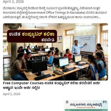
April 2, 2026
ಬೆಂಗಳೂರು: ರಾಜ್ಯದಲ್ಲಿ ದಿನದಿಂದ ದಿನಕ್ಕೆ ಸೂರ್ಯನ ಪ್ರಖರತೆ ಹೆಚ್ಚುತ್ತಿದ್ದು, ವಿಶೇಷವಾಗಿ ಉತ್ತರ
ಕರ್ನಾಟಕದ ಜಿಲ್ಲೆಗಳಲ್ಲಿ(Government Office Timings In Karnataka) ಬಿಸಿಲಿನ ತಾಪಮಾನ
ಏರಿಕೆಯಾಗುತ್ತಿದೆ. ಈ ಹಿನ್ನೆಲೆಯಲ್ಲಿ ಸರ್ಕಾರಿ ನೌಕರರ ಹಿತದೃಷ್ಟಿಯಿಂದ ಹಾಗೂ ಸಾರ್ವಜನಿಕರ
ಅನುಕೂಲಕ್ಕಾಗಿ ಕರ್ನಾಟಕ ಸರ್ಕಾರವು ಮಹತ್ವದ ನಿರ್ಧಾರವೊಂದನ್ನು ಕೈಗೊಂಡಿದೆ. ಕಿತ್ತೂರು ಕರ್ನಾಟಕ
ಮತ್ತು ಕಲ್ಯಾಣ ಕರ್ನಾಟಕದ ಒಟ್ಟು 9 ಜಿಲ್ಲೆಗಳಲ್ಲಿ ಏಪ್ರಿಲ್...
Free Computer Courses-ಉಚಿತ ಕಂಪ್ಯೂಟರ್ ಕಲಿಕಾ ತರಬೇತಿಗೆ ಅರ್ಜಿ
ಆಹ್ವಾನ! ಇಂದೇ ಅರ್ಜಿ ಸಲ್ಲಿಸಿ!
April 2, 2026