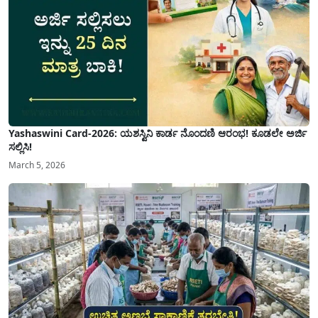
Yashaswini Card-2026: ಯಶಸ್ವಿನಿ ಕಾರ್ಡ ನೊಂದಣಿ ಆರಂಭ! ಕೂಡಲೇ ಅರ್ಜಿ
ಸಲ್ಲಿಸಿ!
March 5, 2026