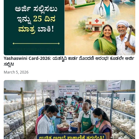
Yashaswini Card-2026: ಯಶಸ್ವಿನಿ ಕಾರ್ಡ ನೊಂದಣಿ ಆರಂಭ! ಕೂಡಲೇ ಅರ್ಜಿ
ಸಲ್ಲಿಸಿ!
March 5, 2026