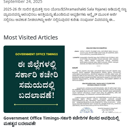
September 24, 2025
2025-26 ನೇ ಸಾಲಿನ ಶ್ರಮಶಕ್ತಿ ಸಾಲ ಯೋಜನೆ(Shramashakti Sala Yojane) ಅಡಿಯಲ್ಲಿ ಸಣ್ಣ
ವ್ಯಾಪಾರವನ್ನು ಆರಂಭಿಸಲು ಆಸಕ್ತಿಯನ್ನು ಹೊಂದಿರುವ ಅಭ್ಯರ್ಥಿಗಳು ಆನ್ಲೈನ್ ಮೂಲಕ ಅರ್ಜಿ
ಸಲ್ಲಿಸಲು ಅವಕಾಶ ನೀಡಲಾಗಿದ್ದು ಅರ್ಜಿ ಸಲ್ಲಿಸುವುದರ ಕುರಿತು ಸಂಪೂರ್ಣ ವಿವರವನ್ನು ಈ
ಲೇಖನದಲ್ಲಿ ಹಂಚಿಕೊಳ್ಳಲಾಗಿದೆ. ಕರ್ನಾಟಕ ಅಲ್ಪಸಂಖ್ಯಾತರ ಅಭಿವೃದ್ಧಿ ನಿಗಮ
ನಿಯಮಿತದಿಂದ(Alpasankyatha Nigama) ಪ್ರಸ್ತುತ ಶ್ರಮಶಕ್ತಿ ಸಾಲ ಯೋಜನೆಯಡಿ ಆನ್ಲೈನ್...
Most Visited Articles
Government Office Timings-ಸರ್ಕಾರಿ ಕಚೇರಿಗಳ ಕೆಲಸದ ಅವಧಿಯಲ್ಲಿ
ಮಹತ್ವದ ಬದಲಾವಣೆ!