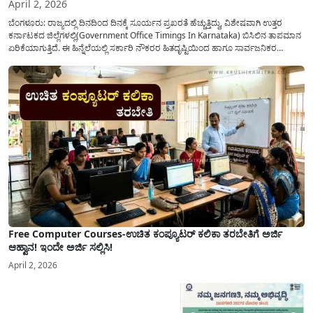
April 2, 2026
ಬೆಂಗಳೂರು: ರಾಜ್ಯದಲ್ಲಿ ದಿನದಿಂದ ದಿನಕ್ಕೆ ಸೂರ್ಯನ ಪ್ರಖರತೆ ಹೆಚ್ಚುತ್ತಿದ್ದು, ವಿಶೇಷವಾಗಿ ಉತ್ತರ
ಕರ್ನಾಟಕದ ಜಿಲ್ಲೆಗಳಲ್ಲಿ(Government Office Timings In Karnataka) ಬಿಸಿಲಿನ ತಾಪಮಾನ
ಏರಿಕೆಯಾಗುತ್ತಿದೆ. ಈ ಹಿನ್ನೆಲೆಯಲ್ಲಿ ಸರ್ಕಾರಿ ನೌಕರರ ಹಿತದೃಷ್ಟಿಯಿಂದ ಹಾಗೂ ಸಾರ್ವಜನಿಕರ
ಅನುಕೂಲಕ್ಕಾಗಿ ಕರ್ನಾಟಕ ಸರ್ಕಾರವು ಮಹತ್ವದ ನಿರ್ಧಾರವೊಂದನ್ನು ಕೈಗೊಂಡಿದೆ. ಕಿತ್ತೂರು ಕರ್ನಾಟಕ
ಮತ್ತು ಕಲ್ಯಾಣ ಕರ್ನಾಟಕದ ಒಟ್ಟು 9 ಜಿಲ್ಲೆಗಳಲ್ಲಿ ಏಪ್ರಿಲ್...
Free Computer Courses-ಉಚಿತ ಕಂಪ್ಯೂಟರ್ ಕಲಿಕಾ ತರಬೇತಿಗೆ ಅರ್ಜಿ
ಆಹ್ವಾನ! ಇಂದೇ ಅರ್ಜಿ ಸಲ್ಲಿಸಿ!
April 2, 2026