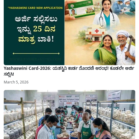
Yashaswini Card-2026: ಯಶಸ್ವಿನಿ ಕಾರ್ಡ ನೊಂದಣಿ ಆರಂಭ! ಕೂಡಲೇ ಅರ್ಜಿ
ಸಲ್ಲಿಸಿ!
March 5, 2026