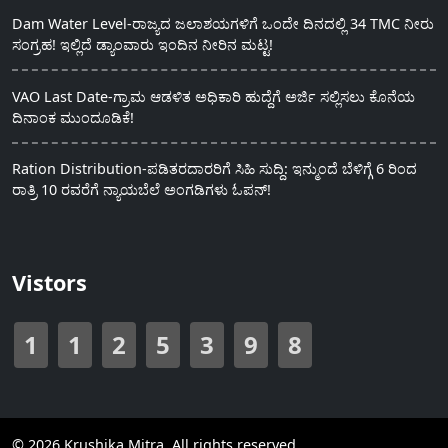
Dam Water Level-ರಾಜ್ಯದ ಜಲಾಶಯಗಳಿಗೆ ಒಂದೇ ದಿನದಲ್ಲಿ 34 TMC ನೀರು
ಸಂಗ್ರಹ! ಇಲ್ಲಿದೆ ಡ್ಯಾಂವಾರು ಇಂದಿನ ನೀರಿನ ಮಟ್ಟ!
VAO Last Date-ಗ್ರಾಮ ಆಡಳಿತ ಅಧಿಕಾರಿ ಹುದ್ದೆಗೆ ಅರ್ಜಿ ಸಲ್ಲಿಸಲು ಕೊನೆಯ
ದಿನಾಂಕ ಮುಂದೂಡಿಕೆ!
Ration Distribution-ಪಡಿತರದಾರರಿಗೆ ಸಿಹಿ ಸುದ್ದಿ: ಇನ್ಮುಂದೆ ಬೆಳಿಗ್ಗೆ 6 ರಿಂದ
ರಾತ್ರಿ 10 ರವರೆಗೆ ನ್ಯಾಯಬೆಲೆ ಅಂಗಡಿಗಳು ಓಪನ್!
Vistors
1
1
2
5
3
9
8
© 2026 Krushika Mitra. All rights reserved.