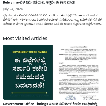
Bele vime-ಬೆಳೆ ವಿಮೆ ಪಡೆಯಲು ತಪ್ಪದೇ ಈ ಕೆಲಸ ಮಾಡಿ!
July 24, 2024
ಕೃಷಿ ಮತ್ತು ತೋಟಗಾರಿಕೆ ಬೆಳೆಗಳಿಗೆ ಬೆಳೆ ವಿಮೆ ಮಾಡಿಸಲು ಈ ವರ್ಷ(2024) ಈಗಾಗಲೇ ಅನೇಕ
ಬೆಳೆಗಳಿಗೆ ಅರ್ಜಿ ಸಲ್ಲಿಸಲು ಒಂದು ತಿಂಗಳಿಂದ ಅವಕಾಶ ಮಾಡಿಕೊಳಲಾಗಿದ್ದು, ಅನೇಕ ಬೆಳೆಗಳಿಗೆ ಬೆಳೆ
ವಿಮೆ(Bele vime) ಪ್ರೀಮಿಯಂ ಪಾವತಿ ಮಾಡಲು ಕೊನೆಯ ದಿನಾಂಕ ಹತ್ತಿರ ಬಂದಿರುತ್ತದೆ. ಇಂದು
ಈ ಲೇಖನದಲ್ಲಿ ಬೆಳೆ ವಿಮೆ(Bele vime arji) ಪಡೆಯಲು ತಪ್ಪದೇ ರೈತರು...
Most Visited Articles
Government Office Timings-ಸರ್ಕಾರಿ ಕಚೇರಿಗಳ ಕೆಲಸದ ಅವಧಿಯಲ್ಲಿ