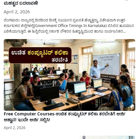
ಮಹತ್ವದ ಬದಲಾವಣೆ!
April 2, 2026
ಬೆಂಗಳೂರು: ರಾಜ್ಯದಲ್ಲಿ ದಿನದಿಂದ ದಿನಕ್ಕೆ ಸೂರ್ಯನ ಪ್ರಖರತೆ ಹೆಚ್ಚುತ್ತಿದ್ದು, ವಿಶೇಷವಾಗಿ ಉತ್ತರ
ಕರ್ನಾಟಕದ ಜಿಲ್ಲೆಗಳಲ್ಲಿ(Government Office Timings In Karnataka) ಬಿಸಿಲಿನ ತಾಪಮಾನ
ಏರಿಕೆಯಾಗುತ್ತಿದೆ. ಈ ಹಿನ್ನೆಲೆಯಲ್ಲಿ ಸರ್ಕಾರಿ ನೌಕರರ ಹಿತದೃಷ್ಟಿಯಿಂದ ಹಾಗೂ ಸಾರ್ವಜನಿಕರ
ಅನುಕೂಲಕ್ಕಾಗಿ ಕರ್ನಾಟಕ ಸರ್ಕಾರವು ಮಹತ್ವದ ನಿರ್ಧಾರವೊಂದನ್ನು ಕೈಗೊಂಡಿದೆ. ಕಿತ್ತೂರು ಕರ್ನಾಟಕ
ಮತ್ತು ಕಲ್ಯಾಣ ಕರ್ನಾಟಕದ ಒಟ್ಟು 9 ಜಿಲ್ಲೆಗಳಲ್ಲಿ ಏಪ್ರಿಲ್...
Free Computer Courses-ಉಚಿತ ಕಂಪ್ಯೂಟರ್ ಕಲಿಕಾ ತರಬೇತಿಗೆ ಅರ್ಜಿ
ಆಹ್ವಾನ! ಇಂದೇ ಅರ್ಜಿ ಸಲ್ಲಿಸಿ!
April 2, 2026