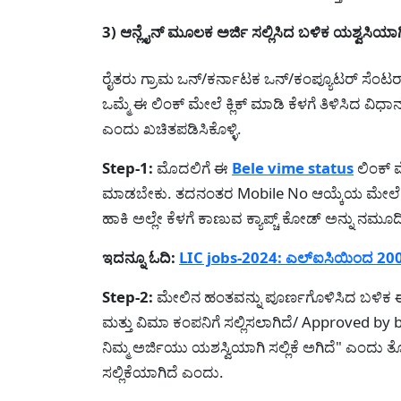
3) ಆನ್ಲೈನ್ ಮೂಲಕ ಅರ್ಜಿ ಸಲ್ಲಿಸಿದ ಬಳಿಕ ಯಶ್ವಸಿಯಾಗ
ರೈತರು ಗ್ರಾಮ ಒನ್/ಕರ್ನಾಟಕ ಒನ್/ಕಂಪ್ಯೂಟರ್ ಸೆಂಟರ್
ಒಮ್ಮೆ ಈ ಲಿಂಕ್ ಮೇಲೆ ಕ್ಲಿಕ್ ಮಾಡಿ ಕೆಳಗೆ ತಿಳಿಸಿದ ವಿಧ
ಎಂದು ಖಚಿತಪಡಿಸಿಕೊಳ್ಳಿ.
Step-1:
ಮೊದಲಿಗೆ ಈ
Bele vime status
ಲಿಂಕ್ ಮ
ಮಾಡಬೇಕು. ತದನಂತರ Mobile No ಆಯ್ಕೆಯ ಮೇಲೆ ಕ್ಲಿಕ
ಹಾಕಿ ಅಲ್ಲೇ ಕೆಳಗೆ ಕಾಣುವ ಕ್ಯಾಪ್ಚ್ ಕೋಡ್ ಅನ್ನು ನಮೂ
ಇದನ್ನೂ ಓದಿ:
LIC jobs-2024: ಎಲ್ಐಸಿಯಿಂದ 200
Step-2:
ಮೇಲಿನ ಹಂತವನ್ನು ಪೂರ್ಣಗೊಳಿಸಿದ ಬಳಿಕ ಈ
ಮತ್ತು ವಿಮಾ ಕಂಪನಿಗೆ ಸಲ್ಲಿಸಲಾಗಿದೆ/ Approved
ನಿಮ್ಮ ಅರ್ಜಿಯು ಯಶಸ್ವಿಯಾಗಿ ಸಲ್ಲಿಕೆ ಅಗಿದೆ" ಎಂದು ತ
ಸಲ್ಲಿಕೆಯಾಗಿದೆ ಎಂದು.