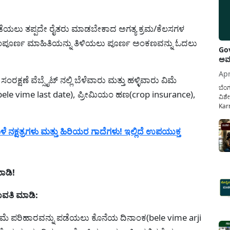
 ಪಡೆಯಲು ತಪ್ಪದೇ ರೈತರು ಮಾಡಬೇಕಾದ ಅಗತ್ಯ ಕ್ರಮ/ಕೆಲಸಗಳ
ರು ಸಂಪೂರ್ಣ ಮಾಹಿತಿಯನ್ನು ತಿಳಿಯಲು ಪೂರ್ಣ ಅಂಕಣವನ್ನು ಓದಲು
Gov
ಅವಧ
Apr
್ಷಣೆ ವೆಬ್ಸೈಟ್ ನಲ್ಲಿ ಬೆಳೆವಾರು ಮತ್ತು ಹಳ್ಳಿವಾರು ವಿಮೆ
ಬೆಂಗ
le vime last date), ಪ್ರೀಮಿಯಂ ಹಣ(crop insurance),
ವಿಶೇ
Karn
ನೌಕ
ಸರ್ಕ
್ಷತ್ರಗಳು ಮತ್ತು ಹಿರಿಯರ ಗಾದೆಗಳು! ಇಲ್ಲಿದೆ ಉಪಯುಕ್ತ
ಕಲ್ಯ
ಾಡಿ!
ಾವತಿ ಮಾಡಿ:
 ವಿಮೆ ಪರಿಹಾರವನ್ನು ಪಡೆಯಲು ಕೊನೆಯ ದಿನಾಂಕ(bele vime arji