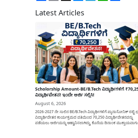
Facebook
Email
X
Messenger
Telegram
WhatsA
Share
Latest Articles
Scholorship Amount-BE/B.Tech ವಿದ್ಯಾರ್ಥಿಗಳಿಗೆ ₹70,2
ವಿದ್ಯಾರ್ಥಿವೇತನ! ಇಂದೇ ಅರ್ಜಿ ಸಲ್ಲಿಸಿ!
August 6, 2026
2026-2027 ನೇ ಸಾಲಿನ BE/B.Tech ವಿದ್ಯಾರ್ಥಿಗಳಿಗೆ ಪ್ಯಾನಾಸೋನಿಕ್ ರಟ್ಟಿ ಛತ
ವಿದ್ಯಾರ್ಥಿವೇತನ ಕಾರ್ಯಕ್ರಮದ ವತಿಯಿಂದ 70,250 ವಿದ್ಯಾರ್ಥಿವೇತನವನ್ನು
ಪಡೆಯಲು ಅರ್ಜಿಯನ್ನು ಆಹ್ವಾನಿಸಲಾಗಿದ್ದು, ಕೊನೆಯ ದಿನಾಂಕ ಮುಕ್ತಾಯವಾಗ
ಒಳಗಾಗಿ ಅರ್ಜಿಯನ್ನು ಸಲ್ಲಿಸಲು ಕೋರಿದೆ. ಆರ್ಥಿಕವಾಗಿ ಹಿಂದುಳಿದ ಹಾಗೂ ಬಡ
ಕುಟುಂಬ ವರ್ಗದ ವಿದ್ಯಾರ್ಥಿಗಳು ಅವರ ಮುಂದಿನ ಶಿಕ್ಷಣವನ್ನು ಮುಂದುವರಿಸಲ