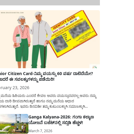
ior Citizen Card-ನಿಮ್ಮ ವಯಸ್ಸು 60 ವರ್ಷ ದಾಟಿದೆಯೇ?
ಾದರೆ ಈ ಸವಲತ್ತುಗಳನ್ನು ಪಡೆಯಿರಿ!
ruary 23, 2026
ಮ ಮನೆಯ ಹಿರಿಯರು ಎಂದರೆ ಕೇವಲ ಅವರು ವಯಸ್ಸಾದವರಲ್ಲ ಅವರು ನಮ್ಮ
ಯ ದಾರಿ ದೀಪವಾಗಿರುತ್ತಾರೆ ಹಾಗೂ ನಮ್ಮ ಮನೆಯ ಆಧಾರ
ಭಗಳಾಗಿರುತ್ತಾರೆ. ಇವರು ದಿನವಿಡೀ ತಮ್ಮ ಕುಟುಂಬಕ್ಕಾಗಿ ಸಮಾಜಕ್ಕಾಗಿ
ಿತಿರುತ್ತಾರೆ ಹಾಗೆಯೇ ಅವರು ತಮ್ಮ 60 ವರ್ಷಗಳ ನಂತರದ ಜೀವನವನ್ನು
Ganga Kalyana-2026: ಗಂಗಾ ಕಲ್ಯಾಣ
ಮದಿಯಿಂದ ಕಳೆಯಬೇಕೆಂಬುದು ಪ್ರತಿಯೊಬ್ಬರ ಕನಸಾಗಿರುತ್ತದೆ ಆದ್ದರಿಂದ
ಯೋಜನೆ ಬಜೆಟ್‌ನಲ್ಲಿ ಸಬ್ಸಿಡಿ ಹೆಚ್ಚಳ!
ಾರವು ಹಿರಿಯ ನಾಗರಿಕರ ಗುರುತಿನ ಚೀಟಿ...
March 7, 2026