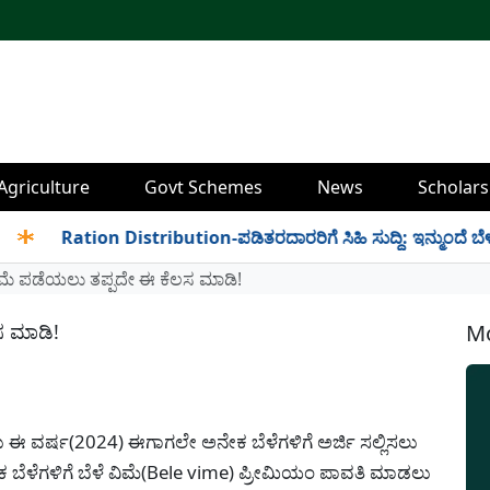
Agriculture
Govt Schemes
News
Scholars
Ration Distribution-ಪಡಿತರದಾರರಿಗೆ ಸಿಹಿ ಸುದ್ದಿ: ಇನ್ಮುಂದೆ ಬೆಳಿಗ್ಗೆ 6
ಿಮೆ ಪಡೆಯಲು ತಪ್ಪದೇ ಈ ಕೆಲಸ ಮಾಡಿ!
ಸ ಮಾಡಿ!
Mo
ಸಲು ಈ ವರ್ಷ(2024) ಈಗಾಗಲೇ ಅನೇಕ ಬೆಳೆಗಳಿಗೆ ಅರ್ಜಿ ಸಲ್ಲಿಸಲು
ಬೆಳೆಗಳಿಗೆ ಬೆಳೆ ವಿಮೆ(Bele vime) ಪ್ರೀಮಿಯಂ ಪಾವತಿ ಮಾಡಲು