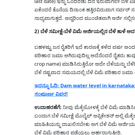
last date) ಇನ್ನು ಒಂದೆರಡು ದಿನ ಇರುವಾಗಲೇ ಬೆಳೆ ವ
ಏಕೆಂದರೆ ಕೊನೆಯ ದಿನಾಂಕ ಹತ್ತಿರವಿರುವಾಗ ಸರ್ವರ್ ಸಮಸ
ಸಾಧ್ಯವಾಗುತ್ತದೆ. ಅದ್ದರಿಂದ ಮುಂಚಿತವಾಗಿ ಅರ್ಜಿ ಸಲ್ಲಿ
2) ಬೆಳೆ ಸಮೀಕ್ಷೆ-ಬೆಳೆ ವಿಮೆ ಅರ್ಜಿಯಲ್ಲಿನ ಬೆಳೆ ತಾಳೆ ಅ
ಬಹಳಷ್ಟು ಜನ ರೈತರಿಗೆ ಇದೆ ಕಾರಣಕ್ಕೆ ಕಳೆದ ವರ್ಷ ಅಂದ
ಪರಿಹಾರ ಜಮಾ ಅಗಿರುವುದಿಲ್ಲ ಅದೆನೆಂದರೆ ರೈತರು ತಾವ
crop name) ಮಾಡಿಸಿರುತ್ತಿರೋ ಅದೇ ಬೆಳೆಯನ್ನು ಬೆಳೆದಿದ
ಬೆಳೆ ನಷ್ಟವಾದ ಸಮಯದಲ್ಲಿ ಬೆಳೆ ವಿಮೆ ಪರಿಹಾರ ಜಮಾ ಅ
ಇದನ್ನೂ ಓದಿ: Dam water level in karnataka: ರ
ಸಂಪೂರ್ಣ ವಿವರ!
ಉದಾಹರಣೆಗೆ:
ನೀವು ಮೆಕ್ಕೆಜೋಳಕ್ಕೆ ಬೆಳೆ ವಿಮೆ ಮಾಡಿಸಿ
ಬಂದಾಗ ಬೆಳೆ ಸಮೀಕ್ಷೆ ಮೊಬೈಲ್ ಅಪ್ಲಿಕೇಶನ್ ಅಲ್ಲಿ ಮ
ಮಾಹಿತಿಯನ್ನು ದಾಖಲಿಸಬೇಕು ಅಗ ಬೆಳೆ ವಿಮೆ ಅರ್ಜಿಯ ಬೆ
ಬೆಳೆ ವಿಮೆ ಪರಿಹಾರ ಪಡೆಯಲು ಅರ್ಹರಾಗುತ್ತೀರಿ.