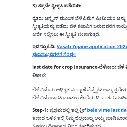
3) ತಪ್ಪದೇ ಸ್ವೀಕೃತಿ ಪಡೆಯಿರಿ:
ರೈತರು ಆನ್ಲೈನ್ ಮೂಲಕ ಬೆಳೆ ವಿಮೆಗೆ ಪ್ರೀಮಿಯಂ ಅನ್ನು 
ಸ್ವೀಕೃತಿಯನ್ನು ಪಡೆದು ಬೆಳೆ ಕಟಾವಿಗೆ ಬರುವವರೆಗೆ ಕಾಯ್
ಅರ್ಜಿ ಸಲ್ಲಿಸಲು ಈ ಸ್ವೀಕೃತಿ ಬೇಕಾಗುತ್ತದೆ.
ಇದನ್ನೂ ಓದಿ:
Vasati Yojane application-202
ಫಲಾನುಭವಿಗಳಿಗೆ ನೆರವು!
last date for crop insurance-ಬೆಳೆವಾರು ಬೆಳ
ವಿಧಾನ:
ಬೆಳೆ ವಿಮೆಯ ಅಧಿಕೃತ ಸಂರಕ್ಷಣೆ ವೆಬ್ಸೈಟ್ ಅನ್ನು ಪ್ರವ
ಬೆಳೆ ವಿಮೆ ಪಾವತಿ ಮಾಡಲು ಕೊನೆಯ ದಿನಾಂಕದ ಮಾಹಿತ
Step-1:
ಪ್ರಥಮದಲ್ಲಿ ಇಲ್ಲಿ ಕ್ಲಿಕ್
bele vime last da
ಇದಾದ ಬಳಿಕ ಇಲ್ಲಿ ನಿಮ್ಮ ಜಿಲ್ಲೆಯನ್ನು ಆಯ್ಕೆ ಮಾಡಿಕೊ
ಕೊನೆಯ ದಿನಾಂಕದ ವಿವರ ತೋರಿಸುತ್ತದೆ.