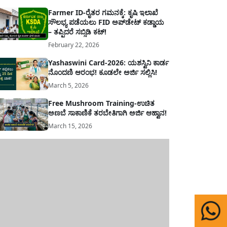
Farmer ID-ರೈತರ ಗಮನಕ್ಕೆ: ಕೃಷಿ ಇಲಾಖೆ
ಸೌಲಭ್ಯ ಪಡೆಯಲು FID ಅಪ್‌ಡೇಟ್ ಕಡ್ಡಾಯ
– ತಪ್ಪಿದರೆ ಸಬ್ಸಿಡಿ ಕಟ್!
February 22, 2026
Yashaswini Card-2026: ಯಶಸ್ವಿನಿ ಕಾರ್ಡ
ನೊಂದಣಿ ಆರಂಭ! ಕೂಡಲೇ ಅರ್ಜಿ ಸಲ್ಲಿಸಿ!
March 5, 2026
Free Mushroom Training-ಉಚಿತ
ಅಣಬೆ ಸಾಕಾಣಿಕೆ ತರಬೇತಿಗಾಗಿ ಅರ್ಜಿ ಆಹ್ವಾನ!
March 15, 2026