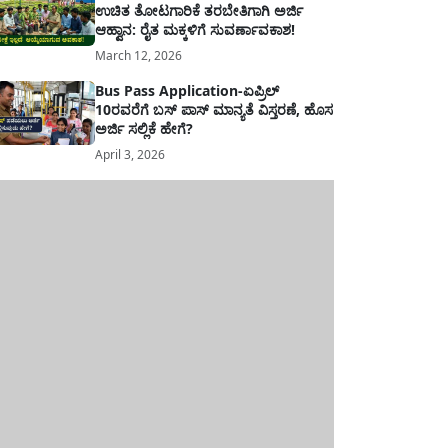
ಉಚಿತ ತೋಟಗಾರಿಕೆ ತರಬೇತಿಗಾಗಿ ಅರ್ಜಿ
ಆಹ್ವಾನ: ರೈತ ಮಕ್ಕಳಿಗೆ ಸುವರ್ಣಾವಕಾಶ!
March 12, 2026
Bus Pass Application-ಏಪ್ರಿಲ್
10ರವರೆಗೆ ಬಸ್ ಪಾಸ್ ಮಾನ್ಯತೆ ವಿಸ್ತರಣೆ, ಹೊಸ
ಅರ್ಜಿ ಸಲ್ಲಿಕೆ ಹೇಗೆ?
April 3, 2026