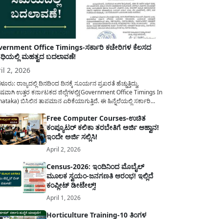
ernment Office Timings-ಸರ್ಕಾರಿ ಕಚೇರಿಗಳ ಕೆಲಸದ
ಿಯಲ್ಲಿ ಮಹತ್ವದ ಬದಲಾವಣೆ!
il 2, 2026
ಳೂರು: ರಾಜ್ಯದಲ್ಲಿ ದಿನದಿಂದ ದಿನಕ್ಕೆ ಸೂರ್ಯನ ಪ್ರಖರತೆ ಹೆಚ್ಚುತ್ತಿದ್ದು,
ಷವಾಗಿ ಉತ್ತರ ಕರ್ನಾಟಕದ ಜಿಲ್ಲೆಗಳಲ್ಲಿ(Government Office Timings In
ataka) ಬಿಸಿಲಿನ ತಾಪಮಾನ ಏರಿಕೆಯಾಗುತ್ತಿದೆ. ಈ ಹಿನ್ನೆಲೆಯಲ್ಲಿ ಸರ್ಕಾರಿ
ರರ ಹಿತದೃಷ್ಟಿಯಿಂದ ಹಾಗೂ ಸಾರ್ವಜನಿಕರ ಅನುಕೂಲಕ್ಕಾಗಿ ಕರ್ನಾಟಕ
Free Computer Courses-ಉಚಿತ
ಾರವು ಮಹತ್ವದ ನಿರ್ಧಾರವೊಂದನ್ನು ಕೈಗೊಂಡಿದೆ. ಕಿತ್ತೂರು ಕರ್ನಾಟಕ ಮತ್ತು
ಕಂಪ್ಯೂಟರ್ ಕಲಿಕಾ ತರಬೇತಿಗೆ ಅರ್ಜಿ ಆಹ್ವಾನ!
ಾಣ ಕರ್ನಾಟಕದ ಒಟ್ಟು 9 ಜಿಲ್ಲೆಗಳಲ್ಲಿ ಏಪ್ರಿಲ್...
ಇಂದೇ ಅರ್ಜಿ ಸಲ್ಲಿಸಿ!
April 2, 2026
Census-2026: ಇಂದಿನಿಂದ ಮೊಬೈಲ್
ಮೂಲಕ ಸ್ವಯಂ-ಜನಗಣತಿ ಆರಂಭ! ಇಲ್ಲಿದೆ
ಕಂಪ್ಲೀಟ್ ಡೀಟೇಲ್ಸ್!
April 1, 2026
Horticulture Training-10 ತಿಂಗಳ