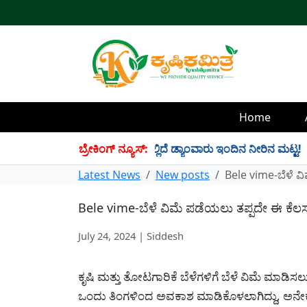
Home
4 TMC ನೀರು ಸಂಗ್ರಹ! ಇಲ್ಲಿದೆ ಡ್ಯಾಂವಾರು ಇಂದಿನ ನೀರಿನ ಮಟ್ಟ!
ಬ್ರೇಕಿಂಗ್ ನ್ಯೂಸ್:
✱
Latest News
New posts
Bele vime-ಬೆಳೆ ವ
Bele vime-ಬೆಳೆ ವಿಮೆ ಪಡೆಯಲು ತಪ್ಪದೇ ಈ ಕೆಲ
July 24, 2024 | Siddesh
ಕೃಷಿ ಮತ್ತು ತೋಟಗಾರಿಕೆ ಬೆಳೆಗಳಿಗೆ ಬೆಳೆ ವಿಮೆ ಮಾಡಿ
ಒಂದು ತಿಂಗಳಿಂದ ಅವಕಾಶ ಮಾಡಿಕೊಳಲಾಗಿದ್ದು, ಅನೇಕ 