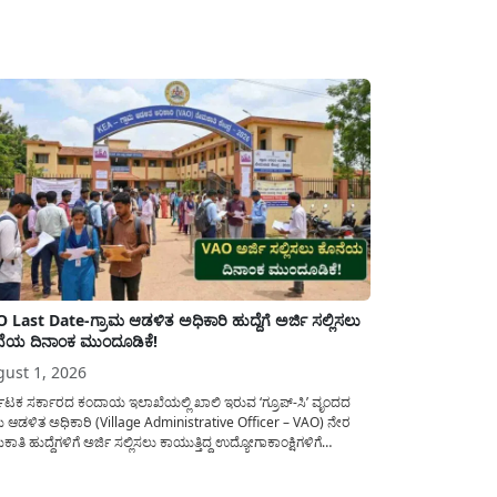
 Last Date-ಗ್ರಾಮ ಆಡಳಿತ ಅಧಿಕಾರಿ ಹುದ್ದೆಗೆ ಅರ್ಜಿ ಸಲ್ಲಿಸಲು
ೆಯ ದಿನಾಂಕ ಮುಂದೂಡಿಕೆ!
ust 1, 2026
ನಾಟಕ ಸರ್ಕಾರದ ಕಂದಾಯ ಇಲಾಖೆಯಲ್ಲಿ ಖಾಲಿ ಇರುವ ‘ಗ್ರೂಪ್-ಸಿ’ ವೃಂದದ
ಮ ಆಡಳಿತ ಅಧಿಕಾರಿ (Village Administrative Officer – VAO) ನೇರ
ಾತಿ ಹುದ್ದೆಗಳಿಗೆ ಅರ್ಜಿ ಸಲ್ಲಿಸಲು ಕಾಯುತ್ತಿದ್ದ ಉದ್ಯೋಗಾಕಾಂಕ್ಷಿಗಳಿಗೆ
ಾಟಕ ಪರೀಕ್ಷಾ ಪ್ರಾಧಿಕಾರ (KEA) ಬಿಗ್ ರಿಲೀಫ್ ನೀಡಿದೆ. ಅರ್ಜಿ ಸಲ್ಲಿಕೆಯ
ಯನ್ನು ವಿಸ್ತರಿಸಿ ಅಧಿಕೃತ ಪ್ರಕಟಣೆ ಹೊರಡಿಸಿದ್ದು, ಇದುವರೆಗೆ ಅರ್ಜಿ ಸಲ್ಲಿಸಲು...