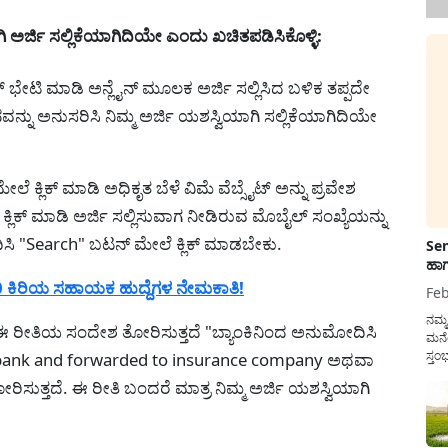
ಿ ಅರ್ಜಿ ಸಲ್ಲಿಕೆಯಾಗಿದಿಯೇ ಎಂದು ಖಚಿತಪಡಿಸಿಕೊಳ್ಳಿ:
 ಭೇಟಿ ಮಾಡಿ ಅನ್ಲೈನ್ ಮೂಲಕ ಅರ್ಜಿ ಸಲ್ಲಿಸಿದ ಬಳಿಕ ತಪ್ಪದೇ
ಾನವನ್ನು ಅನುಸರಿಸಿ ನಿಮ್ಮ ಅರ್ಜಿ ಯಶಸ್ವಿಯಾಗಿ ಸಲ್ಲಿಕೆಯಾಗಿದಿಯೇ
ೇಲೆ ಕ್ಲಿಕ್ ಮಾಡಿ ಅಧಿಕೃತ ಬೆಳೆ ವಿಮೆ ವೆಬ್ಸೈಟ್ ಅನ್ನು ಪ್ರವೇಶ
್ ಮಾಡಿ ಅರ್ಜಿ ಸಲ್ಲಿಸುವಾಗ ನೀಡಿರುವ ಮೊಬೈಲ್ ಸಂಖ್ಯೆಯನ್ನು
ದಿಸಿ "Search" ಬಟನ್ ಮೇಲೆ ಕ್ಲಿಕ್ ಮಾಡಬೇಕು.
Sen
ಹಾಗ
 ಕಿರಿಯ ಸಹಾಯಕ ಹುದ್ದೆಗಳ ನೇಮಕಾತಿ!
Feb
ನಮ್
 ರೀತಿಯ ಸಂದೇಶ ತೋರಿಸುತ್ತದೆ "ಬ್ಯಾಂಕಿನಿಂದ ಅನುಮೋದಿಸಿ
ಮನೆ
ಸ್ತಂ
 by bank and forwarded to insurance company ಅಥವಾ
ದುಡ
ೋರಿಸುತ್ತದೆ. ಈ ರೀತಿ ಬಂದರೆ ಮಾತ್ರ ನಿಮ್ಮ ಅರ್ಜಿ ಯಶಸ್ವಿಯಾಗಿ
ನೆಮ್
ಸರ್ಕ