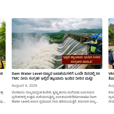
pp
50
Dam Water Level-ರಾಜ್ಯದ ಜಲಾಶಯಗಳಿಗೆ ಒಂದೇ ದಿನದಲ್ಲಿ 34
VAO
TMC ನೀರು ಸಂಗ್ರಹ! ಇಲ್ಲಿದೆ ಡ್ಯಾಂವಾರು ಇಂದಿನ ನೀರಿನ ಮಟ್ಟ!
ಕೊನ
August 4, 2026
Aug
್ರ್
ಬೆಂಗಳೂರು: ರಾಜ್ಯದಾದ್ಯಂತ ಕಾವೇರಿ, ಕೃಷ್ಣಾ ಹಾಗೂ ಮಲೆನಾಡು ಜಲಾನಯನ
ಕರ್
ಪ್ರದೇಶಗಳಲ್ಲಿ ಉತ್ತಮ ಮಳೆಯಾಗುತ್ತಿದ್ದು, ಜಲಾಶಯಗಳಿಗೆ(Karnataka Dam
ಗ್ರಾ
ುವುದ
Water Level) ಅಪಾರ ಪ್ರಮಾಣದ ನೀರು ಹರಿದುಬರುತ್ತಿದೆ. ಕರ್ನಾಟಕ ರಾಜ್ಯ
ನೇಮಕ
ನೈಸರ್ಗಿಕ ವಿಕೋಪ ಉಸ್ತುವಾರಿ ಕೇಂದ್ರ (KSNDMC) ಬಿಡುಗಡೆ ಮಾಡಿರುವ ಆಗಸ್ಟ್
ಕರ್ನ
ು
04, 2026ರ ವರದಿಯಂತೆ, ರಾಜ್ಯದ ಪ್ರಮುಖ 14 ಜಲಾಶಯಗಳಿಗೆ ಒಂದೇ ದಿನದಲ್ಲಿ
ಅವಧಿ