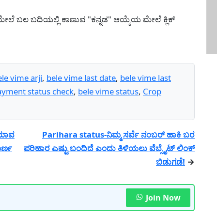
ನ ಮೇಲೆ ಬಲ ಬದಿಯಲ್ಲಿ ಕಾಣುವ "ಕನ್ನಡ" ಆಯ್ಕೆಯ ಮೇಲೆ ಕ್ಲಿಕ್
le vime arji
,
bele vime last date
,
bele vime last
ayment status check
,
bele vime status
,
Crop
 ಯಾವ
Parihara status-ನಿಮ್ಮ ಸರ್ವೆ ನಂಬರ್ ಹಾಕಿ ಬರ
ೂರ್ಣ
ಪರಿಹಾರ ಎಷ್ಟು ಬಂದಿದೆ ಎಂದು ತಿಳಿಯಲು ವೆಬ್ಸೈಟ್ ಲಿಂಕ್
ಬಿಡುಗಡೆ!
→
Join Now