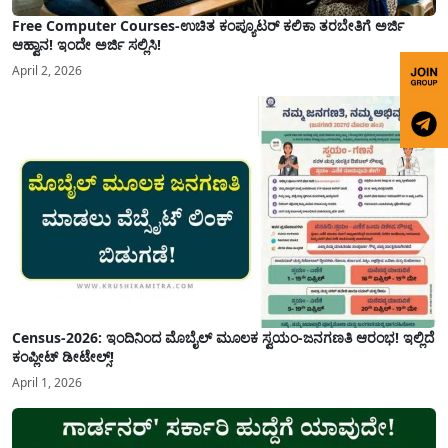
Free Computer Courses-ಉಚಿತ ಕಂಪ್ಯೂಟರ್ ಕಲಿಕಾ ತರಬೇತಿಗೆ ಅರ್ಜಿ
ಆಹ್ವಾನ! ಇಂದೇ ಅರ್ಜಿ ಸಲ್ಲಿಸಿ!
April 2, 2026
Census-2026: ಇಂದಿನಿಂದ ಮೊಬೈಲ್ ಮೂಲಕ ಸ್ವಯಂ-ಜನಗಣತಿ ಆರಂಭ! ಇಲ್ಲಿದೆ
ಕಂಪ್ಲೀಟ್ ಡೀಟೇಲ್ಸ್!
April 1, 2026