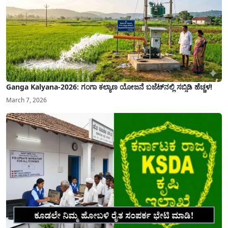
Ganga Kalyana-2026: ಗಂಗಾ ಕಲ್ಯಾಣ ಯೋಜನೆ ಬಜೆಟ್‌ನಲ್ಲಿ ಸಬ್ಸಿಡಿ ಹೆಚ್ಚಳ!
March 7, 2026