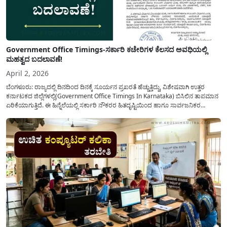
Government Office Timings-ಸರ್ಕಾರಿ ಕಚೇರಿಗಳ ಕೆಲಸದ ಅವಧಿಯಲ್ಲಿ
ಮಹತ್ವದ ಬದಲಾವಣೆ!
April 2, 2026
ಬೆಂಗಳೂರು: ರಾಜ್ಯದಲ್ಲಿ ದಿನದಿಂದ ದಿನಕ್ಕೆ ಸೂರ್ಯನ ಪ್ರಖರತೆ ಹೆಚ್ಚುತ್ತಿದ್ದು, ವಿಶೇಷವಾಗಿ ಉತ್ತರ
ಕರ್ನಾಟಕದ ಜಿಲ್ಲೆಗಳಲ್ಲಿ(Government Office Timings In Karnataka) ಬಿಸಿಲಿನ ತಾಪಮಾನ
ಏರಿಕೆಯಾಗುತ್ತಿದೆ. ಈ ಹಿನ್ನೆಲೆಯಲ್ಲಿ ಸರ್ಕಾರಿ ನೌಕರರ ಹಿತದೃಷ್ಟಿಯಿಂದ ಹಾಗೂ ಸಾರ್ವಜನಿಕರ
ಅನುಕೂಲಕ್ಕಾಗಿ ಕರ್ನಾಟಕ ಸರ್ಕಾರವು ಮಹತ್ವದ ನಿರ್ಧಾರವೊಂದನ್ನು ಕೈಗೊಂಡಿದೆ. ಕಿತ್ತೂರು ಕರ್ನಾಟಕ
ಮತ್ತು ಕಲ್ಯಾಣ ಕರ್ನಾಟಕದ ಒಟ್ಟು 9 ಜಿಲ್ಲೆಗಳಲ್ಲಿ ಏಪ್ರಿಲ್...