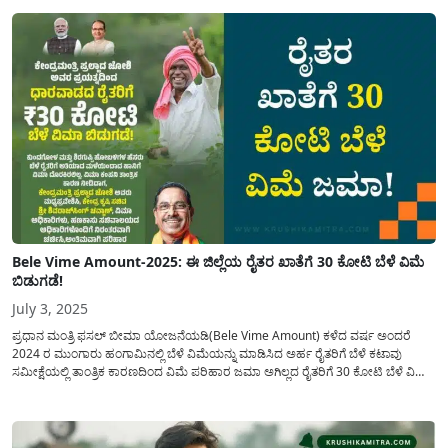
Bele Vime Amount-2025: ಈ ಜಿಲ್ಲೆಯ ರೈತರ ಖಾತೆಗೆ 30 ಕೋಟಿ ಬೆಳೆ ವಿಮೆ
ಬಿಡುಗಡೆ!
July 3, 2025
ಪ್ರಧಾನ ಮಂತ್ರಿ ಫಸಲ್ ಬೀಮಾ ಯೋಜನೆಯಡಿ(Bele Vime Amount) ಕಳೆದ ವರ್ಷ ಅಂದರೆ
2024 ರ ಮುಂಗಾರು ಹಂಗಾಮಿನಲ್ಲಿ ಬೆಳೆ ವಿಮೆಯನ್ನು ಮಾಡಿಸಿದ ಅರ್ಹ ರೈತರಿಗೆ ಬೆಳೆ ಕಟಾವು
ಸಮೀಕ್ಷೆಯಲ್ಲಿ ತಾಂತ್ರಿಕ ಕಾರಣದಿಂದ ವಿಮೆ ಪರಿಹಾರ ಜಮಾ ಅಗಿಲ್ಲದ ರೈತರಿಗೆ 30 ಕೋಟಿ ಬೆಳೆ ವಿಮೆ
ಈ ಜಿಲ್ಲೆಯ ರೈತರ ಖಾತೆಗೆ ಜಮಾ ಮಾಡಲಾಗಿದೆ. ಕೇಂದ್ರ...