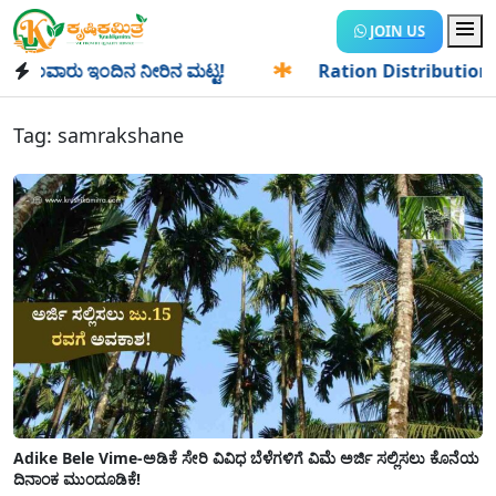
JOIN US
ಾರು ಇಂದಿನ ನೀರಿನ ಮಟ್ಟ!
✱
Ration Distribution-ಪಡಿತರದಾರರಿಗೆ
Tag:
samrakshane
Adike Bele Vime-ಅಡಿಕೆ ಸೇರಿ ವಿವಿಧ ಬೆಳೆಗಳಿಗೆ ವಿಮೆ ಅರ್ಜಿ ಸಲ್ಲಿಸಲು ಕೊನೆಯ
ದಿನಾಂಕ ಮುಂದೂಡಿಕೆ!