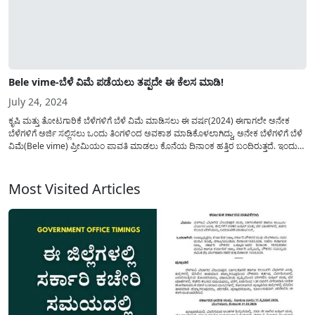
Bele vime-ಬೆಳೆ ವಿಮೆ ಪಡೆಯಲು ತಪ್ಪದೇ ಈ ಕೆಲಸ ಮಾಡಿ!
July 24, 2024
ಕೃಷಿ ಮತ್ತು ತೋಟಗಾರಿಕೆ ಬೆಳೆಗಳಿಗೆ ಬೆಳೆ ವಿಮೆ ಮಾಡಿಸಲು ಈ ವರ್ಷ(2024) ಈಗಾಗಲೇ ಅನೇಕ
ಬೆಳೆಗಳಿಗೆ ಅರ್ಜಿ ಸಲ್ಲಿಸಲು ಒಂದು ತಿಂಗಳಿಂದ ಅವಕಾಶ ಮಾಡಿಕೊಳಲಾಗಿದ್ದು, ಅನೇಕ ಬೆಳೆಗಳಿಗೆ ಬೆಳೆ
ವಿಮೆ(Bele vime) ಪ್ರೀಮಿಯಂ ಪಾವತಿ ಮಾಡಲು ಕೊನೆಯ ದಿನಾಂಕ ಹತ್ತಿರ ಬಂದಿರುತ್ತದೆ. ಇಂದು
ಈ ಲೇಖನದಲ್ಲಿ ಬೆಳೆ ವಿಮೆ(Bele vime arji) ಪಡೆಯಲು ತಪ್ಪದೇ ರೈತರು...
Most Visited Articles