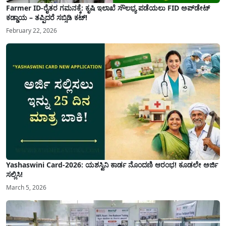
Farmer ID-ರೈತರ ಗಮನಕ್ಕೆ: ಕೃಷಿ ಇಲಾಖೆ ಸೌಲಭ್ಯ ಪಡೆಯಲು FID ಅಪ್‌ಡೇಟ್
ಕಡ್ಡಾಯ – ತಪ್ಪಿದರೆ ಸಬ್ಸಿಡಿ ಕಟ್!
February 22, 2026
Yashaswini Card-2026: ಯಶಸ್ವಿನಿ ಕಾರ್ಡ ನೊಂದಣಿ ಆರಂಭ! ಕೂಡಲೇ ಅರ್ಜಿ
ಸಲ್ಲಿಸಿ!
March 5, 2026