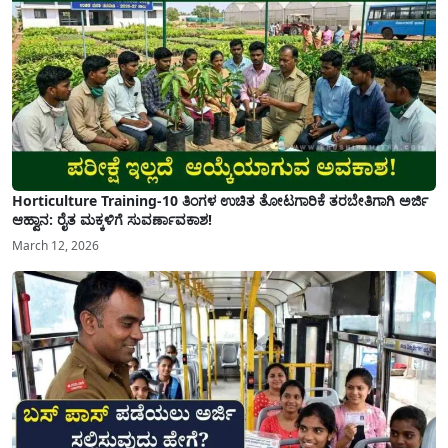
Horticulture Training-10 ತಿಂಗಳ ಉಚಿತ ತೋಟಗಾರಿಕೆ ತರಬೇತಿಗಾಗಿ ಅರ್ಜಿ
ಆಹ್ವಾನ: ರೈತ ಮಕ್ಕಳಿಗೆ ಸುವರ್ಣಾವಕಾಶ!
March 12, 2026