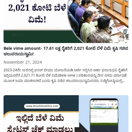
Bele vime amount- 17.61 ಲಕ್ಷ ರೈತರಿಗೆ 2,021 ಕೋಟಿ ಬೆಳೆ ವಿಮೆ ಕೃಷಿ ಸಚಿವ
ಚಲುವರಾಯಸ್ವಾಮಿ!
November 21, 2024
2023-24ನೇ ಸಾಲಿನಲ್ಲಿ ಫಸಲ್ ಬೀಮಾ ಯೋಜನೆಯಡಿ ಅರ್ಜಿ ಸಲ್ಲಿಸಿದ ಅರ್ಹ ಫಲಾನುಭವಿ ರೈತರಿಗೆ
ಇಲ್ಲಿಯವರೆಗೆ 2,021.71 ಕೋಟಿ ಬೆಳೆ ವಿಮೆ(Bele vime ) ಪರಿಹಾರವನ್ನು ನೇರ ನಗದು ವರ್ಗಾವಣೆ
ಮೂಲಕ ಜಮಾ ಮಾಡಲಾಗಿದೆ ಎಂದು ಕೃಷಿ ಸಚಿವ ಚಲುವರಾಯಸ್ವಾಮಿರವರು ಸುದ್ದಿಗೋಷ್ಠಿಯಲ್ಲಿ
ತಿಳಿಸಿದ್ದಾರೆ. ರಾಜ್ಯ ಮತ್ತು ಕೇಂದ್ರ ಸರಕಾರದ ಸಹಯೋಗದಲ್ಲಿ ರೈತರ ಬೆಳೆಗಳಿಗೆ ಬೆಳೆ ವಿಮೆ
ಸೌಲಭ್ಯವನ್ನು...