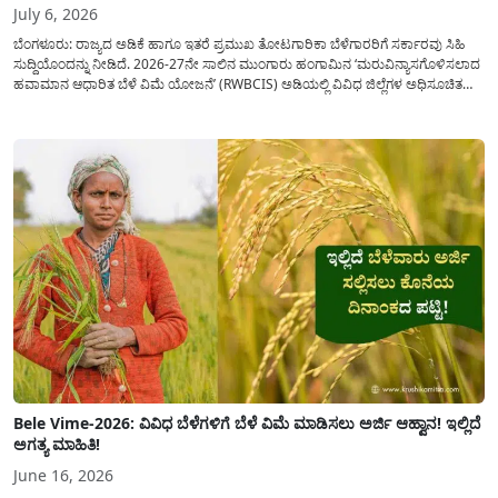
July 6, 2026
ಬೆಂಗಳೂರು: ರಾಜ್ಯದ ಅಡಿಕೆ ಹಾಗೂ ಇತರೆ ಪ್ರಮುಖ ತೋಟಗಾರಿಕಾ ಬೆಳೆಗಾರರಿಗೆ ಸರ್ಕಾರವು ಸಿಹಿ
ಸುದ್ದಿಯೊಂದನ್ನು ನೀಡಿದೆ. 2026-27ನೇ ಸಾಲಿನ ಮುಂಗಾರು ಹಂಗಾಮಿನ ‘ಮರುವಿನ್ಯಾಸಗೊಳಿಸಲಾದ
ಹವಾಮಾನ ಆಧಾರಿತ ಬೆಳೆ ವಿಮೆ ಯೋಜನೆ’ (RWBCIS) ಅಡಿಯಲ್ಲಿ ವಿವಿಧ ಜಿಲ್ಲೆಗಳ ಅಧಿಸೂಚಿತ
ಬೆಳೆಗಳಿಗೆ(Arecanut Insurance) ರೈತರ ನೋಂದಣಿಯ ಅಂತಿಮ ದಿನಾಂಕವನ್ನು ವಿಸ್ತರಿಸಿ ಸರ್ಕಾರ
ಆದೇಶ ಹೊರಡಿಸಿದೆ ಈ ಹಿಂದೆ ಅರ್ಜಿ...
Bele Vime-2026: ವಿವಿಧ ಬೆಳೆಗಳಿಗೆ ಬೆಳೆ ವಿಮೆ ಮಾಡಿಸಲು ಅರ್ಜಿ ಆಹ್ವಾನ! ಇಲ್ಲಿದೆ
ಅಗತ್ಯ ಮಾಹಿತಿ!
June 16, 2026