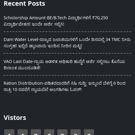
Recent Posts
Scholorship Amount-BE/B.Tech ವಿದ್ಯಾರ್ಥಿಗಳಿಗೆ ₹70,250
ವಿದ್ಯಾರ್ಥಿವೇತನ! ಇಂದೇ ಅರ್ಜಿ ಸಲ್ಲಿಸಿ!
Dam Water Level-ರಾಜ್ಯದ ಜಲಾಶಯಗಳಿಗೆ ಒಂದೇ ದಿನದಲ್ಲಿ 34 TMC ನೀರು
ಸಂಗ್ರಹ! ಇಲ್ಲಿದೆ ಡ್ಯಾಂವಾರು ಇಂದಿನ ನೀರಿನ ಮಟ್ಟ!
VAO Last Date-ಗ್ರಾಮ ಆಡಳಿತ ಅಧಿಕಾರಿ ಹುದ್ದೆಗೆ ಅರ್ಜಿ ಸಲ್ಲಿಸಲು ಕೊನೆಯ
ದಿನಾಂಕ ಮುಂದೂಡಿಕೆ!
Ration Distribution-ಪಡಿತರದಾರರಿಗೆ ಸಿಹಿ ಸುದ್ದಿ: ಇನ್ಮುಂದೆ ಬೆಳಿಗ್ಗೆ 6 ರಿಂದ
ರಾತ್ರಿ 10 ರವರೆಗೆ ನ್ಯಾಯಬೆಲೆ ಅಂಗಡಿಗಳು ಓಪನ್!
Vistors