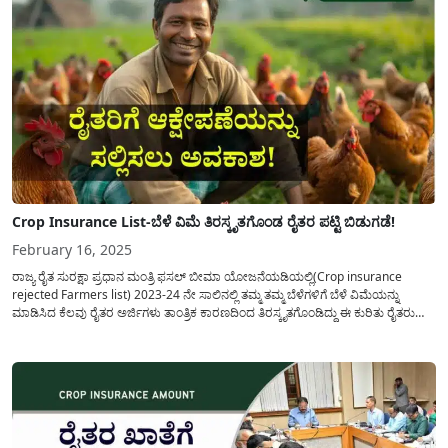
Crop Insurance List-ಬೆಳೆ ವಿಮೆ ತಿರಸ್ಕೃತಗೊಂಡ ರೈತರ ಪಟ್ಟಿ ಬಿಡುಗಡೆ!
February 16, 2025
ರಾಜ್ಯ ರೈತ ಸುರಕ್ಷಾ ಪ್ರಧಾನ ಮಂತ್ರಿ ಫಸಲ್ ಬೀಮಾ ಯೋಜನೆಯಡಿಯಲ್ಲಿ(Crop insurance
rejected Farmers list) 2023-24 ನೇ ಸಾಲಿನಲ್ಲಿ ತಮ್ಮ ತಮ್ಮ ಬೆಳೆಗಳಿಗೆ ಬೆಳೆ ವಿಮೆಯನ್ನು
ಮಾಡಿಸಿದ ಕೆಲವು ರೈತರ ಅರ್ಜಿಗಳು ತಾಂತ್ರಿಕ ಕಾರಣದಿಂದ ತಿರಸ್ಕೃತಗೊಂಡಿದ್ದು ಈ ಕುರಿತು ರೈತರು
ಆಕ್ಷೇಪಣೆಯನ್ನು ಸಲ್ಲಿಸಲು ಕೃಷಿ ಇಲಾಖೆಯಿಂದ ಪ್ರಕಟಣೆಯನ್ನು ಹೊರಡಿಸಲಾಗಿದೆ. ರೈತ ಸುರಕ್ಷಾ
ಪ್ರಧಾನ ಮಂತ್ರಿ...