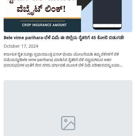
Bele vime parihara-ಬೆಳೆ ವಿಮೆ ಈ ಜಿಲ್ಲೆಯ ರೈತರಿಗೆ 45 ಕೋಟಿ ಬಿಡುಗಡೆ!
October 17, 2024
ಕರ್ನಾಟಕ ರೈತ ಸುರಕ್ಷಾ ಪ್ರಧಾನಮಂತ್ರಿ ಫಸಲ್ ಭೀಮಾ ಯೋಜನೆಯಡಿ ತಮ್ಮ ಬೆಳೆಗಳಿಗೆ ಬೆಳೆ
ವಿಮೆಯನ್ನು(Bele vime parihara) ಮಾಡಿಸಿದ ರೈತರಿಗೆ ಬೆಳೆ ನಷ್ಟವಾಗಿರುವ ಅರ್ಹ
ಫಲಾನುಭವಿಗಳ ಖಾತೆಗೆ ನೇರ ನಗದು ವರ್ಗಾವಣೆ ಮೂಲಕ ಬೆಳೆ ವಿಮೆ ಪರಿಹಾರವನ್ನು ಜಮಾ
ಮಾಡಲಾಗಿದೆ. ಬೆಳೆ ವಿಮೆ ಪರಿಹಾರವನ್ನು ಯಾವ ಆಧಾರದ ಮೇಲೆ ರೈತರ ಖಾತೆಗೆ ಹಣ ಜಮಾ(Bele
vime...