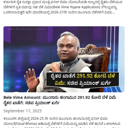
ಕರ್ನಾಟಕ ರೈತ ಸುರಕ್ಷಾ ಪ್ರಧಾನ ಮಂತ್ರಿ ಫಸಲ್ ಬಿಮಾ ಯೋಜನೆಯಡಿ ರಾಜ್ಯದಲ್ಲಿ ರೈತರು ಬೆಳೆಯುವ
ಬೆಳೆಗಳಿಗೆ ಪ್ರತಿ ವರ್ಷವು ಸಹ ಬೆಳೆ ವಿಮಾ(Bele Vime Yojane Application) ಸೌಲಭ್ಯವನ್ನು
ಒದಗಿಸಲಾಗುತ್ತದೆ ಇದೇ ಮಾದರಿಯಲ್ಲಿ 2026-27ನೇ ಸಾಲಿನ ಮುಂಗಾರು ಬೆಳೆಗಳಿಗೆ ವಿಮಾ
ಸೌಲಭ್ಯವನ್ನು ಪಡೆಯಲು ರೈತರಿಂದ ಅರ್ಜಿಯನ್ನು ಸಲ್ಲಿಸಲು ಅವಕಾಶ ನೀಡಲಾಗಿದೆ. ರಾಜ್ಯದ ಬಹುತೇಕ
ಎಲ್ಲಾ ಜಿಲ್ಲೆಗಳಲ್ಲಿ...
Bele Vime Amount: ಮುಂಗಾರು ಹಂಗಾಮಿನ 291.92 ಕೋಟಿ ಬೆಳೆ ವಿಮೆ
ರೈತರ ಖಾತೆಗೆ: ಸಚಿವ ಪ್ರಿಯಾಂಕ್ ಖರ್ಗೆ
September 17, 2025
ಕಲಬುರಗಿ: ಜಿಲ್ಲೆಯಲ್ಲಿ 2024-25 ನೇ ಸಾಲಿನ ಮುಂಗಾರು ಹಂಗಾಮಿನಲ್ಲಿ ಫಸಲ್ ಭಿಮಾ
ಯೋಜನೆ(Fasal Bhima) ಅಡಿಯಲ್ಲಿ ಬೆಳೆಗಳಿಗೆ ವಿಮೆಯನ್ನು ಮಾಡಿಸಿ ಬೆಳೆ ಹಾನಿಗೆ ಒಳಗಾಗಿರುವ