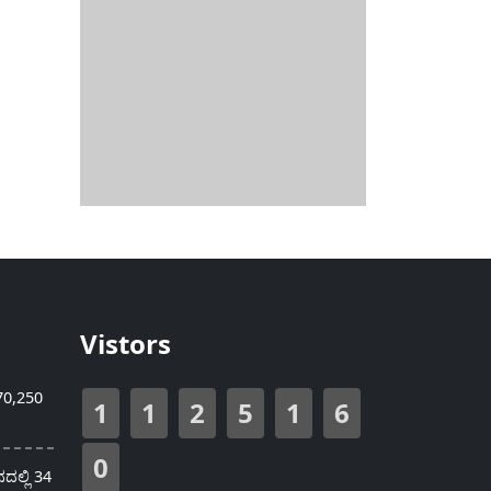
Vistors
70,250
1
1
2
5
1
6
0
ಲ್ಲಿ 34