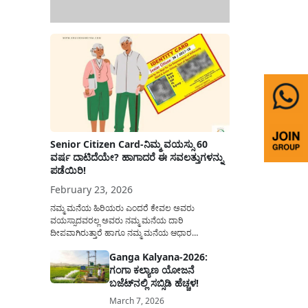
Senior Citizen Card-ನಿಮ್ಮ ವಯಸ್ಸು 60
ವರ್ಷ ದಾಟಿದೆಯೇ? ಹಾಗಾದರೆ ಈ ಸವಲತ್ತುಗಳನ್ನು
ಪಡೆಯಿರಿ!
February 23, 2026
ನಮ್ಮ ಮನೆಯ ಹಿರಿಯರು ಎಂದರೆ ಕೇವಲ ಅವರು
ವಯಸ್ಸಾದವರಲ್ಲ ಅವರು ನಮ್ಮ ಮನೆಯ ದಾರಿ
ದೀಪವಾಗಿರುತ್ತಾರೆ ಹಾಗೂ ನಮ್ಮ ಮನೆಯ ಆಧಾರ
ಸ್ತಂಭಗಳಾಗಿರುತ್ತಾರೆ. ಇವರು ದಿನವಿಡೀ ತಮ್ಮ ಕುಟುಂಬಕ್ಕಾಗಿ
Ganga Kalyana-2026:
ಸಮಾಜಕ್ಕಾಗಿ ದುಡಿತಿರುತ್ತಾರೆ ಹಾಗೆಯೇ ಅವರು ತಮ್ಮ 60
ಗಂಗಾ ಕಲ್ಯಾಣ ಯೋಜನೆ
ವರ್ಷಗಳ ನಂತರದ ಜೀವನವನ್ನು ನೆಮ್ಮದಿಯಿಂದ
ಕಳೆಯಬೇಕೆಂಬುದು ಪ್ರತಿಯೊಬ್ಬರ ಕನಸಾಗಿರುತ್ತದೆ ಆದ್ದರಿಂದ
ಬಜೆಟ್‌ನಲ್ಲಿ ಸಬ್ಸಿಡಿ ಹೆಚ್ಚಳ!
ಸರ್ಕಾರವು ಹಿರಿಯ ನಾಗರಿಕರ ಗುರುತಿನ ಚೀಟಿ...
March 7, 2026