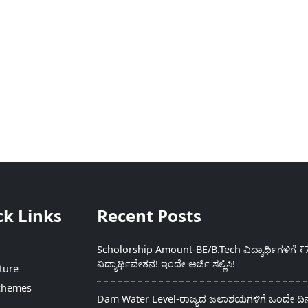
ck Links
Recent Posts
Scholorship Amount-BE/B.Tech ವಿದ್ಯಾರ್ಥಿಗಳಿಗೆ ₹
ವಿದ್ಯಾರ್ಥಿವೇತನ! ಇಂದೇ ಅರ್ಜಿ ಸಲ್ಲಿಸಿ!
ture
chemes
Dam Water Level-ರಾಜ್ಯದ ಜಲಾಶಯಗಳಿಗೆ ಒಂದೇ ದಿನದ