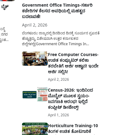
Government Office Timings-ಸರ್ಕಾರಿ
 ಬೈಕ್
ಕಚೇರಿಗಳ ಕೆಲಸದ ಅವಧಿಯಲ್ಲಿ ಮಹತ್ವದ
ಬದಲಾವಣೆ!
April 2, 2026
ಸ್ಥೆ
ಬೆಂಗಳೂರು: ರಾಜ್ಯದಲ್ಲಿ ದಿನದಿಂದ ದಿನಕ್ಕೆ ಸೂರ್ಯನ ಪ್ರಖರತೆ
ು ನಗರ
ಹೆಚ್ಚುತ್ತಿದ್ದು, ವಿಶೇಷವಾಗಿ ಉತ್ತರ ಕರ್ನಾಟಕದ
್ವಂತ
ಜಿಲ್ಲೆಗಳಲ್ಲಿ(Government Office Timings In
Karnataka) ಬಿಸಿಲಿನ ತಾಪಮಾನ ಏರಿಕೆಯಾಗುತ್ತಿದೆ. ಈ
ಿ
Free Computer Courses-
ಹಿನ್ನೆಲೆಯಲ್ಲಿ ಸರ್ಕಾರಿ ನೌಕರರ ಹಿತದೃಷ್ಟಿಯಿಂದ ಹಾಗೂ
್ ಮೂಲಕ
ಉಚಿತ ಕಂಪ್ಯೂಟರ್ ಕಲಿಕಾ
ಸಾರ್ವಜನಿಕರ ಅನುಕೂಲಕ್ಕಾಗಿ ಕರ್ನಾಟಕ ಸರ್ಕಾರವು
 ದಿನೇ ದಿನೇ
ಮಹತ್ವದ ನಿರ್ಧಾರವೊಂದನ್ನು ಕೈಗೊಂಡಿದೆ. ಕಿತ್ತೂರು ಕರ್ನಾಟಕ
ತರಬೇತಿಗೆ ಅರ್ಜಿ ಆಹ್ವಾನ! ಇಂದೇ
ಮತ್ತು ಕಲ್ಯಾಣ ಕರ್ನಾಟಕದ ಒಟ್ಟು 9 ಜಿಲ್ಲೆಗಳಲ್ಲಿ ಏಪ್ರಿಲ್...
ಅರ್ಜಿ ಸಲ್ಲಿಸಿ!
April 2, 2026
Census-2026: ಇಂದಿನಿಂದ
ಮೊಬೈಲ್ ಮೂಲಕ ಸ್ವಯಂ-
ಜನಗಣತಿ ಆರಂಭ! ಇಲ್ಲಿದೆ
ಕಂಪ್ಲೀಟ್ ಡೀಟೇಲ್ಸ್!
April 1, 2026
Horticulture Training-10
ತಿಂಗಳ ಉಚಿತ ತೋಟಗಾರಿಕೆ