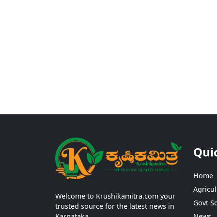
Qui
Home
Agricul
Welcome to Krushikamitra.com your
Govt S
trusted source for the latest news in
Karnataka.
News