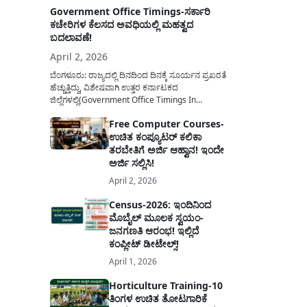
Government Office Timings-ಸರ್ಕಾರಿ
ಕಚೇರಿಗಳ ಕೆಲಸದ ಅವಧಿಯಲ್ಲಿ ಮಹತ್ವದ
ಬದಲಾವಣೆ!
April 2, 2026
ಬೆಂಗಳೂರು: ರಾಜ್ಯದಲ್ಲಿ ದಿನದಿಂದ ದಿನಕ್ಕೆ ಸೂರ್ಯನ ಪ್ರಖರತೆ
ಹೆಚ್ಚುತ್ತಿದ್ದು, ವಿಶೇಷವಾಗಿ ಉತ್ತರ ಕರ್ನಾಟಕದ
ಜಿಲ್ಲೆಗಳಲ್ಲಿ(Government Office Timings In
Karnataka) ಬಿಸಿಲಿನ ತಾಪಮಾನ ಏರಿಕೆಯಾಗುತ್ತಿದೆ. ಈ
Free Computer Courses-
ಹಿನ್ನೆಲೆಯಲ್ಲಿ ಸರ್ಕಾರಿ ನೌಕರರ ಹಿತದೃಷ್ಟಿಯಿಂದ ಹಾಗೂ
ಉಚಿತ ಕಂಪ್ಯೂಟರ್ ಕಲಿಕಾ
ಸಾರ್ವಜನಿಕರ ಅನುಕೂಲಕ್ಕಾಗಿ ಕರ್ನಾಟಕ ಸರ್ಕಾರವು
ಮಹತ್ವದ ನಿರ್ಧಾರವೊಂದನ್ನು ಕೈಗೊಂಡಿದೆ. ಕಿತ್ತೂರು ಕರ್ನಾಟಕ
ತರಬೇತಿಗೆ ಅರ್ಜಿ ಆಹ್ವಾನ! ಇಂದೇ
ಮತ್ತು ಕಲ್ಯಾಣ ಕರ್ನಾಟಕದ ಒಟ್ಟು 9 ಜಿಲ್ಲೆಗಳಲ್ಲಿ ಏಪ್ರಿಲ್...
ಅರ್ಜಿ ಸಲ್ಲಿಸಿ!
April 2, 2026
Census-2026: ಇಂದಿನಿಂದ
ಮೊಬೈಲ್ ಮೂಲಕ ಸ್ವಯಂ-
ಜನಗಣತಿ ಆರಂಭ! ಇಲ್ಲಿದೆ
ಕಂಪ್ಲೀಟ್ ಡೀಟೇಲ್ಸ್!
April 1, 2026
Horticulture Training-10
ತಿಂಗಳ ಉಚಿತ ತೋಟಗಾರಿಕೆ