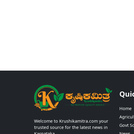
Qui
Home
Agricul
Welcome to Krushikamitra.com your
Govt S
trusted source for the latest news in
Karnataka.
News