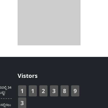
Vistors
ಲ್ಲಿ 34
1
1
2
3
8
9
ಟ್ಟ!
3
ಸಲ್ಲಿಸಲು