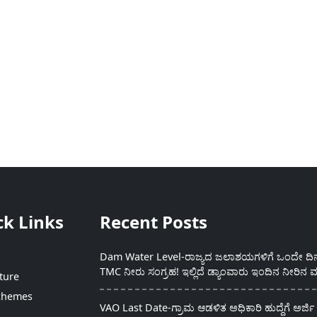
ck Links
Recent Posts
Dam Water Level-ರಾಜ್ಯದ ಜಲಾಶಯಗಳಿಗೆ ಒಂದೇ ದಿನದ
TMC ನೀರು ಸಂಗ್ರಹ! ಇಲ್ಲಿದೆ ಡ್ಯಾಂವಾರು ಇಂದಿನ ನೀರಿನ ಮ
ture
chemes
VAO Last Date-ಗ್ರಾಮ ಆಡಳಿತ ಅಧಿಕಾರಿ ಹುದ್ದೆಗೆ ಅರ್ಜಿ 