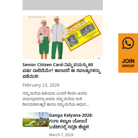
Senior Citizen Card-ನಿಮ್ಮ ವಯಸ್ಸು 60
ವರ್ಷ ದಾಟಿದೆಯೇ? ಹಾಗಾದರೆ ಈ ಸವಲತ್ತುಗಳನ್ನು
ಪಡೆಯಿರಿ!
February 23, 2026
ನಮ್ಮ ಮನೆಯ ಹಿರಿಯರು ಎಂದರೆ ಕೇವಲ ಅವರು
ವಯಸ್ಸಾದವರಲ್ಲ ಅವರು ನಮ್ಮ ಮನೆಯ ದಾರಿ
ದೀಪವಾಗಿರುತ್ತಾರೆ ಹಾಗೂ ನಮ್ಮ ಮನೆಯ ಆಧಾರ
ಸ್ತಂಭಗಳಾಗಿರುತ್ತಾರೆ. ಇವರು ದಿನವಿಡೀ ತಮ್ಮ ಕುಟುಂಬಕ್ಕಾಗಿ
Ganga Kalyana-2026:
ಸಮಾಜಕ್ಕಾಗಿ ದುಡಿತಿರುತ್ತಾರೆ ಹಾಗೆಯೇ ಅವರು ತಮ್ಮ 60
ಗಂಗಾ ಕಲ್ಯಾಣ ಯೋಜನೆ
ವರ್ಷಗಳ ನಂತರದ ಜೀವನವನ್ನು ನೆಮ್ಮದಿಯಿಂದ
ಕಳೆಯಬೇಕೆಂಬುದು ಪ್ರತಿಯೊಬ್ಬರ ಕನಸಾಗಿರುತ್ತದೆ ಆದ್ದರಿಂದ
ಬಜೆಟ್‌ನಲ್ಲಿ ಸಬ್ಸಿಡಿ ಹೆಚ್ಚಳ!
ಸರ್ಕಾರವು ಹಿರಿಯ ನಾಗರಿಕರ ಗುರುತಿನ ಚೀಟಿ...
March 7, 2026