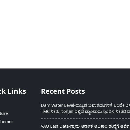
ck Links
Recent Posts
Dam Water Level-ರಾಜ್ಯದ ಜಲಾಶಯಗಳಿಗೆ ಒಂದೇ ದಿನದ
TMC ನೀರು ಸಂಗ್ರಹ! ಇಲ್ಲಿದೆ ಡ್ಯಾಂವಾರು ಇಂದಿನ ನೀರಿನ ಮ
ture
chemes
VAO Last Date-ಗ್ರಾಮ ಆಡಳಿತ ಅಧಿಕಾರಿ ಹುದ್ದೆಗೆ ಅರ್ಜಿ 