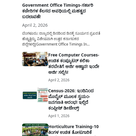
Government Office Timings-ಸರ್ಕಾರಿ
ಕಚೇರಿಗಳ ಕೆಲಸದ ಅವಧಿಯಲ್ಲಿ ಮಹತ್ವದ
ಬದಲಾವಣೆ!
April 2, 2026
ಬೆಂಗಳೂರು: ರಾಜ್ಯದಲ್ಲಿ ದಿನದಿಂದ ದಿನಕ್ಕೆ ಸೂರ್ಯನ ಪ್ರಖರತೆ
ಹೆಚ್ಚುತ್ತಿದ್ದು, ವಿಶೇಷವಾಗಿ ಉತ್ತರ ಕರ್ನಾಟಕದ
ಜಿಲ್ಲೆಗಳಲ್ಲಿ(Government Office Timings In
Karnataka) ಬಿಸಿಲಿನ ತಾಪಮಾನ ಏರಿಕೆಯಾಗುತ್ತಿದೆ. ಈ
Free Computer Courses-
ಹಿನ್ನೆಲೆಯಲ್ಲಿ ಸರ್ಕಾರಿ ನೌಕರರ ಹಿತದೃಷ್ಟಿಯಿಂದ ಹಾಗೂ
ಉಚಿತ ಕಂಪ್ಯೂಟರ್ ಕಲಿಕಾ
ಸಾರ್ವಜನಿಕರ ಅನುಕೂಲಕ್ಕಾಗಿ ಕರ್ನಾಟಕ ಸರ್ಕಾರವು
ಮಹತ್ವದ ನಿರ್ಧಾರವೊಂದನ್ನು ಕೈಗೊಂಡಿದೆ. ಕಿತ್ತೂರು ಕರ್ನಾಟಕ
ತರಬೇತಿಗೆ ಅರ್ಜಿ ಆಹ್ವಾನ! ಇಂದೇ
ಮತ್ತು ಕಲ್ಯಾಣ ಕರ್ನಾಟಕದ ಒಟ್ಟು 9 ಜಿಲ್ಲೆಗಳಲ್ಲಿ ಏಪ್ರಿಲ್...
ಅರ್ಜಿ ಸಲ್ಲಿಸಿ!
April 2, 2026
Census-2026: ಇಂದಿನಿಂದ
ಮೊಬೈಲ್ ಮೂಲಕ ಸ್ವಯಂ-
ಜನಗಣತಿ ಆರಂಭ! ಇಲ್ಲಿದೆ
ಕಂಪ್ಲೀಟ್ ಡೀಟೇಲ್ಸ್!
April 1, 2026
Horticulture Training-10
ತಿಂಗಳ ಉಚಿತ ತೋಟಗಾರಿಕೆ