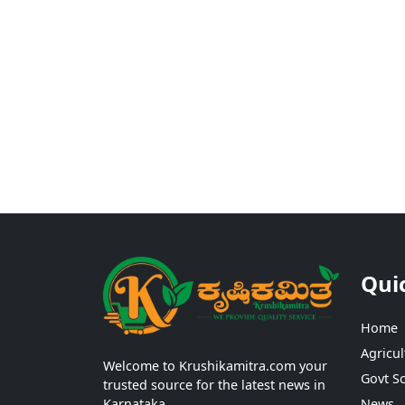
Qui
Home
Agricul
Welcome to Krushikamitra.com your
Govt S
trusted source for the latest news in
Karnataka.
News