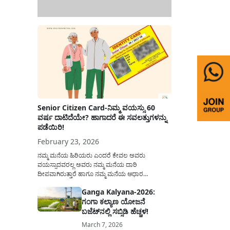
Senior Citizen Card-ನಿಮ್ಮ ವಯಸ್ಸು 60
ವರ್ಷ ದಾಟಿದೆಯೇ? ಹಾಗಾದರೆ ಈ ಸವಲತ್ತುಗಳನ್ನು
ಪಡೆಯಿರಿ!
February 23, 2026
ನಮ್ಮ ಮನೆಯ ಹಿರಿಯರು ಎಂದರೆ ಕೇವಲ ಅವರು
ವಯಸ್ಸಾದವರಲ್ಲ ಅವರು ನಮ್ಮ ಮನೆಯ ದಾರಿ
ದೀಪವಾಗಿರುತ್ತಾರೆ ಹಾಗೂ ನಮ್ಮ ಮನೆಯ ಆಧಾರ
ಸ್ತಂಭಗಳಾಗಿರುತ್ತಾರೆ. ಇವರು ದಿನವಿಡೀ ತಮ್ಮ ಕುಟುಂಬಕ್ಕಾಗಿ
Ganga Kalyana-2026:
ಸಮಾಜಕ್ಕಾಗಿ ದುಡಿತಿರುತ್ತಾರೆ ಹಾಗೆಯೇ ಅವರು ತಮ್ಮ 60
ಗಂಗಾ ಕಲ್ಯಾಣ ಯೋಜನೆ
ವರ್ಷಗಳ ನಂತರದ ಜೀವನವನ್ನು ನೆಮ್ಮದಿಯಿಂದ
ಕಳೆಯಬೇಕೆಂಬುದು ಪ್ರತಿಯೊಬ್ಬರ ಕನಸಾಗಿರುತ್ತದೆ ಆದ್ದರಿಂದ
ಬಜೆಟ್‌ನಲ್ಲಿ ಸಬ್ಸಿಡಿ ಹೆಚ್ಚಳ!
ಸರ್ಕಾರವು ಹಿರಿಯ ನಾಗರಿಕರ ಗುರುತಿನ ಚೀಟಿ...
March 7, 2026