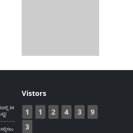
Vistors
ಲ್ಲಿ 34
1
1
2
4
3
9
ಟ್ಟ!
3
ಸಲ್ಲಿಸಲು