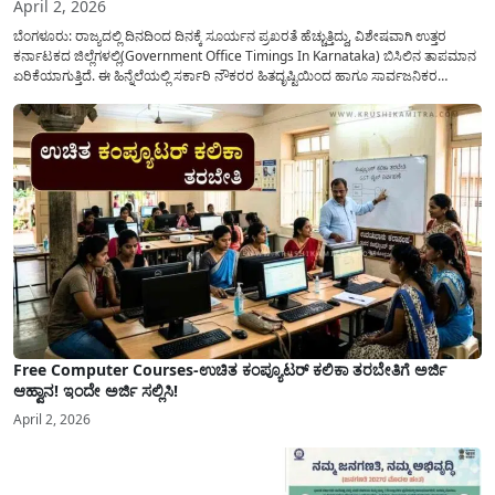
April 2, 2026
ಬೆಂಗಳೂರು: ರಾಜ್ಯದಲ್ಲಿ ದಿನದಿಂದ ದಿನಕ್ಕೆ ಸೂರ್ಯನ ಪ್ರಖರತೆ ಹೆಚ್ಚುತ್ತಿದ್ದು, ವಿಶೇಷವಾಗಿ ಉತ್ತರ
ಕರ್ನಾಟಕದ ಜಿಲ್ಲೆಗಳಲ್ಲಿ(Government Office Timings In Karnataka) ಬಿಸಿಲಿನ ತಾಪಮಾನ
ಏರಿಕೆಯಾಗುತ್ತಿದೆ. ಈ ಹಿನ್ನೆಲೆಯಲ್ಲಿ ಸರ್ಕಾರಿ ನೌಕರರ ಹಿತದೃಷ್ಟಿಯಿಂದ ಹಾಗೂ ಸಾರ್ವಜನಿಕರ
ಅನುಕೂಲಕ್ಕಾಗಿ ಕರ್ನಾಟಕ ಸರ್ಕಾರವು ಮಹತ್ವದ ನಿರ್ಧಾರವೊಂದನ್ನು ಕೈಗೊಂಡಿದೆ. ಕಿತ್ತೂರು ಕರ್ನಾಟಕ
ಮತ್ತು ಕಲ್ಯಾಣ ಕರ್ನಾಟಕದ ಒಟ್ಟು 9 ಜಿಲ್ಲೆಗಳಲ್ಲಿ ಏಪ್ರಿಲ್...
Free Computer Courses-ಉಚಿತ ಕಂಪ್ಯೂಟರ್ ಕಲಿಕಾ ತರಬೇತಿಗೆ ಅರ್ಜಿ
ಆಹ್ವಾನ! ಇಂದೇ ಅರ್ಜಿ ಸಲ್ಲಿಸಿ!
April 2, 2026