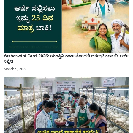
Yashaswini Card-2026: ಯಶಸ್ವಿನಿ ಕಾರ್ಡ ನೊಂದಣಿ ಆರಂಭ! ಕೂಡಲೇ ಅರ್ಜಿ
ಸಲ್ಲಿಸಿ!
March 5, 2026