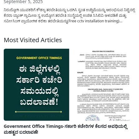
September 5, 2025
ನಿರುದ್ಯೋಗಿ ಯುವಕರಿಗೆ ಕೌಶಲ್ಯ ತರಬೇತಿಯನ್ನು ಒದಗಿಸಿ ಸ್ವಂತ ಉದ್ದಿಮೆಯನ್ನು ಆರಂಭಿಸುವ ನಿಟ್ಟಿನಲ್ಲಿ
ಕೆನರಾ ಬ್ಯಾಂಕ್ ಗ್ರಾಮೀಣ ಸ್ವ ಉದ್ಯೋಗ ತರಬೇತಿ ಸಂಸ್ಥೆಯಲ್ಲಿ ಉಚಿತ ಸಿಸಿಟಿವಿ ಅಳವಡಿಕೆ ಮತ್ತು
ಸರ್ವೀಸಿಂಗ್ ಪ್ರಾಯೋಗಿಕ ಕಲಿಕಾ ತರಬೇತಿಯನ್ನು(Free cctv installation training)
ಆರಂಭಿಸಲು ಅಭ್ಯರ್ಥಿಗಳನ್ನು ಆಯ್ಕೆ ಮಾಡಿಕೊಳ್ಳಲು ಅರ್ಜಿಯನ್ನು ಆಹ್ವಾನಿಸಲಾಗಿದೆ. ಬಹುತೇಕ ಎಲ್ಲಾ
ಕ್ಷೇತ್ರಗಳಲ್ಲಿ ಅಂದರೆ ಮನೆ,ಕಚೇರಿ,ಗೋಡೌನ್ ಗಳಲ್ಲಿ ಸುರಕ್ಷತಾ...
Most Visited Articles
Government Office Timings-ಸರ್ಕಾರಿ ಕಚೇರಿಗಳ ಕೆಲಸದ ಅವಧಿಯಲ್ಲಿ
ಮಹತ್ವದ ಬದಲಾವಣೆ!