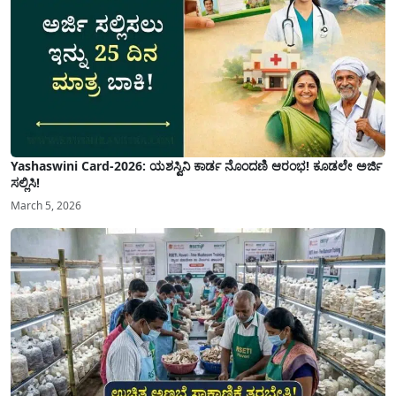
Yashaswini Card-2026: ಯಶಸ್ವಿನಿ ಕಾರ್ಡ ನೊಂದಣಿ ಆರಂಭ! ಕೂಡಲೇ ಅರ್ಜಿ
ಸಲ್ಲಿಸಿ!
March 5, 2026