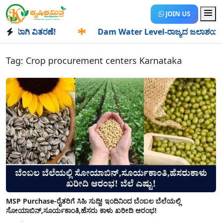
JOIN US
ಯಾಗಿ ವಿತರಣೆ!
✱
Dam Water Level-ರಾಜ್ಯದ ಜಲಾಶಯಗಳಿಗೆ ಒಂದೇ
Tag:
Crop procurement centers Karnataka
MSP Purchase-ರೈತರಿಗೆ ಸಿಹಿ ಸುದ್ದಿ! ಇಂದಿನಿಂದ ಬೆಂಬಲ ಬೆಲೆಯಲ್ಲಿ
ಸೋಯಾಬಿನ್,ಸೂರ್ಯಕಾಂತಿ,ಹೆಸರು ಕಾಳು ಖರೀದಿ ಆರಂಭ!