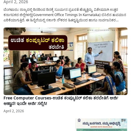
April 2, 2026
ಬೆಂಗಳೂರು: ರಾಜ್ಯದಲ್ಲಿ ದಿನದಿಂದ ದಿನಕ್ಕೆ ಸೂರ್ಯನ ಪ್ರಖರತೆ ಹೆಚ್ಚುತ್ತಿದ್ದು, ವಿಶೇಷವಾಗಿ ಉತ್ತರ
ಕರ್ನಾಟಕದ ಜಿಲ್ಲೆಗಳಲ್ಲಿ(Government Office Timings In Karnataka) ಬಿಸಿಲಿನ ತಾಪಮಾನ
ಏರಿಕೆಯಾಗುತ್ತಿದೆ. ಈ ಹಿನ್ನೆಲೆಯಲ್ಲಿ ಸರ್ಕಾರಿ ನೌಕರರ ಹಿತದೃಷ್ಟಿಯಿಂದ ಹಾಗೂ ಸಾರ್ವಜನಿಕರ
ಅನುಕೂಲಕ್ಕಾಗಿ ಕರ್ನಾಟಕ ಸರ್ಕಾರವು ಮಹತ್ವದ ನಿರ್ಧಾರವೊಂದನ್ನು ಕೈಗೊಂಡಿದೆ. ಕಿತ್ತೂರು ಕರ್ನಾಟಕ
ಮತ್ತು ಕಲ್ಯಾಣ ಕರ್ನಾಟಕದ ಒಟ್ಟು 9 ಜಿಲ್ಲೆಗಳಲ್ಲಿ ಏಪ್ರಿಲ್...
Free Computer Courses-ಉಚಿತ ಕಂಪ್ಯೂಟರ್ ಕಲಿಕಾ ತರಬೇತಿಗೆ ಅರ್ಜಿ
ಆಹ್ವಾನ! ಇಂದೇ ಅರ್ಜಿ ಸಲ್ಲಿಸಿ!
April 2, 2026