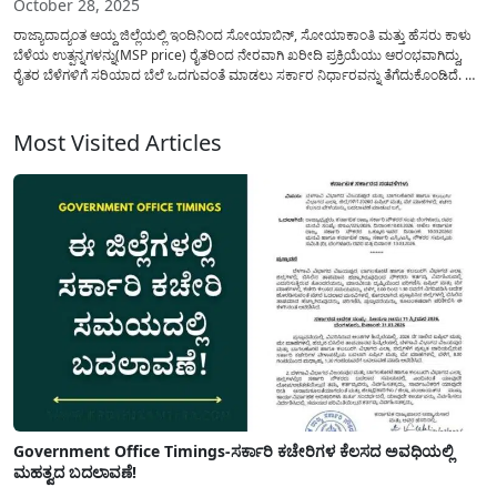
October 28, 2025
ರಾಜ್ಯಾದಾದ್ಯಂತ ಆಯ್ದ ಜಿಲ್ಲೆಯಲ್ಲಿ ಇಂದಿನಿಂದ ಸೋಯಾಬಿನ್, ಸೋಯಾಕಾಂತಿ ಮತ್ತು ಹೆಸರು ಕಾಳು
ಬೆಳೆಯ ಉತ್ಪನ್ನಗಳನ್ನು(MSP price) ರೈತರಿಂದ ನೇರವಾಗಿ ಖರೀದಿ ಪ್ರಕ್ರಿಯೆಯು ಆರಂಭವಾಗಿದ್ದು,
ರೈತರ ಬೆಳೆಗಳಿಗೆ ಸರಿಯಾದ ಬೆಲೆ ಒದಗುವಂತೆ ಮಾಡಲು ಸರ್ಕಾರ ನಿರ್ಧಾರವನ್ನು ತೆಗೆದುಕೊಂಡಿದೆ. ಈ
ಖರೀದಿ ಕೇಂದ್ರಗಳು ಕೃಷಿ ಉತ್ಪನ್ನ ಮಾರುಕಟ್ಟೆ ಸಮಿತಿಗಳ (APMC) ವ್ಯಾಪ್ತಿಯಲ್ಲಿ
ಕಾರ್ಯನಿರ್ವಹಿಸಲಿದ್ದು, (Farmers Support Price Karnataka)ರೈತರಿಗೆ...
Most Visited Articles
Government Office Timings-ಸರ್ಕಾರಿ ಕಚೇರಿಗಳ ಕೆಲಸದ ಅವಧಿಯಲ್ಲಿ
ಮಹತ್ವದ ಬದಲಾವಣೆ!