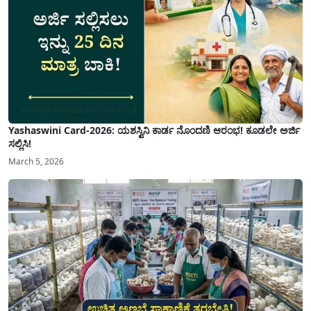
Yashaswini Card-2026: ಯಶಸ್ವಿನಿ ಕಾರ್ಡ ನೊಂದಣಿ ಆರಂಭ! ಕೂಡಲೇ ಅರ್ಜಿ
ಸಲ್ಲಿಸಿ!
March 5, 2026