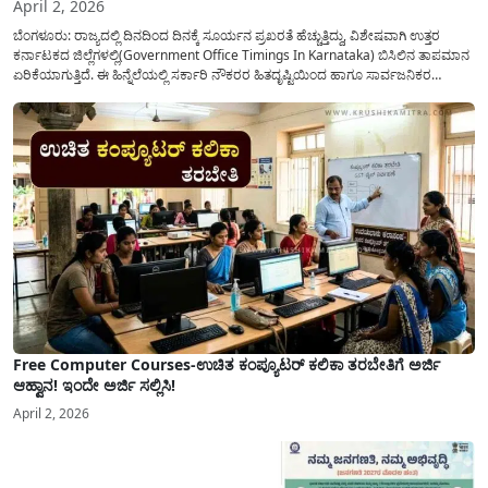
April 2, 2026
ಬೆಂಗಳೂರು: ರಾಜ್ಯದಲ್ಲಿ ದಿನದಿಂದ ದಿನಕ್ಕೆ ಸೂರ್ಯನ ಪ್ರಖರತೆ ಹೆಚ್ಚುತ್ತಿದ್ದು, ವಿಶೇಷವಾಗಿ ಉತ್ತರ
ಕರ್ನಾಟಕದ ಜಿಲ್ಲೆಗಳಲ್ಲಿ(Government Office Timings In Karnataka) ಬಿಸಿಲಿನ ತಾಪಮಾನ
ಏರಿಕೆಯಾಗುತ್ತಿದೆ. ಈ ಹಿನ್ನೆಲೆಯಲ್ಲಿ ಸರ್ಕಾರಿ ನೌಕರರ ಹಿತದೃಷ್ಟಿಯಿಂದ ಹಾಗೂ ಸಾರ್ವಜನಿಕರ
ಅನುಕೂಲಕ್ಕಾಗಿ ಕರ್ನಾಟಕ ಸರ್ಕಾರವು ಮಹತ್ವದ ನಿರ್ಧಾರವೊಂದನ್ನು ಕೈಗೊಂಡಿದೆ. ಕಿತ್ತೂರು ಕರ್ನಾಟಕ
ಮತ್ತು ಕಲ್ಯಾಣ ಕರ್ನಾಟಕದ ಒಟ್ಟು 9 ಜಿಲ್ಲೆಗಳಲ್ಲಿ ಏಪ್ರಿಲ್...
Free Computer Courses-ಉಚಿತ ಕಂಪ್ಯೂಟರ್ ಕಲಿಕಾ ತರಬೇತಿಗೆ ಅರ್ಜಿ
ಆಹ್ವಾನ! ಇಂದೇ ಅರ್ಜಿ ಸಲ್ಲಿಸಿ!
April 2, 2026