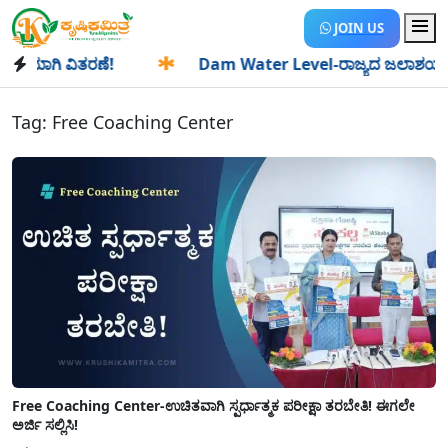
JOIN US
ಯಾಗಿ ವಿತರಣೆ!
✱
Dam Water Level-ರಾಜ್ಯದ ಜಲಾಶಯಗಳಿಗೆ ಒಂದೇ
Tag:
Free Coaching Center
Free Coaching Center-ಉಚಿತವಾಗಿ ಸ್ಪರ್ಧಾತ್ಮಕ ಪರೀಕ್ಷಾ ತರಬೇತಿ! ಈಗಲೇ
ಅರ್ಜಿ ಸಲ್ಲಿಸಿ!