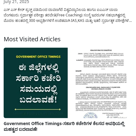
July 21, 2025
ಎಸ್ ಎಸ್ ಕೇರ್ ಟ್ರಸ್ಟ್ ವತಿಯಿಂದ ದಾವಣಗೆರೆ ವಿಶ್ವವಿದ್ಯಾನಿಲಯ ಹಾಗೂ ಐಎಎಸ್ ಬಾಬಾ
ಬೆಂಗಳೂರು ಸ್ಪರ್ಧಾತ್ಮಕ ಪರೀಕ್ಷಾ ತರಬೇತಿ(Free Coaching) ಸಂಸ್ಥೆ ಇವರುಗಳ ಸಹಭಾಗಿತ್ವದಲ್ಲಿ
ಮೊದಲ ಹಂತದಲ್ಲಿ 300 ಅಭ್ಯರ್ಥಿಗಳಿಗೆ ಉಚಿತವಾಗಿ IAS,KAS ಮತ್ತು ಇತರೆ ಸ್ಪರ್ಧಾತ್ಮಕ ಪರೀಕ್ಷೆಗಳಿಗೆ
ಸಿದ್ದತೆಯನ್ನು ನಡೆಸಲು ತರಬೇತಿಯನ್ನು ನೀಡಲು ಅರ್ಹ ಅಭ್ಯರ್ಥಿಗಳನ್ನು ಆಯ್ಕೆ ಮಾಡಿಕೊಳ್ಳಲು ಆನ್ಲೈನ್
ಮೂಲಕ ಅರ್ಜಿಯನ್ನು ಆಹ್ವಾನಿಸಲಾಗಿದೆ....
Most Visited Articles
Government Office Timings-ಸರ್ಕಾರಿ ಕಚೇರಿಗಳ ಕೆಲಸದ ಅವಧಿಯಲ್ಲಿ
ಮಹತ್ವದ ಬದಲಾವಣೆ!