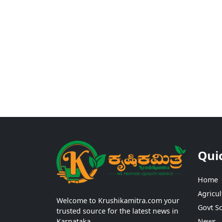
Qui
Home
Agricul
Welcome to Krushikamitra.com your
Govt S
trusted source for the latest news in
Karnataka.
News