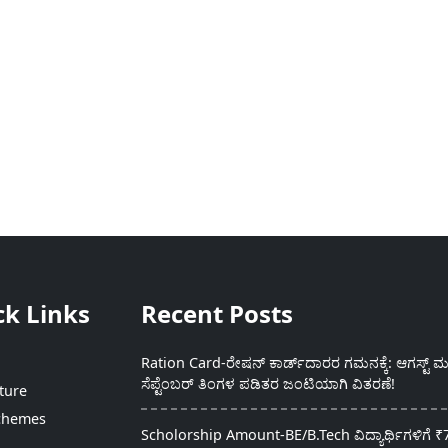
ck Links
Recent Posts
Ration Card-ರೇಷನ್ ಕಾರ್ಡ್‍ದಾರರ ಗಮನಕ್ಕೆ: ಆಗಸ್ಟ್ ಮತ
ಸೆಪ್ಟೆಂಬರ್ ತಿಂಗಳ ಪಡಿತರ ಜಂಟಿಯಾಗಿ ವಿತರಣೆ!
ture
chemes
Scholorship Amount-BE/B.Tech ವಿದ್ಯಾರ್ಥಿಗಳಿಗೆ ₹