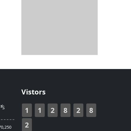
Vistors
್ತು
1
1
2
8
2
8
2
70,250