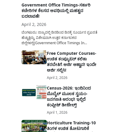
Government Office Timings-ಸರ್ಕಾರಿ
ಕಚೇರಿಗಳ ಕೆಲಸದ ಅವಧಿಯಲ್ಲಿ ಮಹತ್ವದ
ಬದಲಾವಣೆ!
April 2, 2026
ಬೆಂಗಳೂರು: ರಾಜ್ಯದಲ್ಲಿ ದಿನದಿಂದ ದಿನಕ್ಕೆ ಸೂರ್ಯನ ಪ್ರಖರತೆ
ಹೆಚ್ಚುತ್ತಿದ್ದು, ವಿಶೇಷವಾಗಿ ಉತ್ತರ ಕರ್ನಾಟಕದ
ಜಿಲ್ಲೆಗಳಲ್ಲಿ(Government Office Timings In
Karnataka) ಬಿಸಿಲಿನ ತಾಪಮಾನ ಏರಿಕೆಯಾಗುತ್ತಿದೆ. ಈ
Free Computer Courses-
ಹಿನ್ನೆಲೆಯಲ್ಲಿ ಸರ್ಕಾರಿ ನೌಕರರ ಹಿತದೃಷ್ಟಿಯಿಂದ ಹಾಗೂ
ಉಚಿತ ಕಂಪ್ಯೂಟರ್ ಕಲಿಕಾ
ಸಾರ್ವಜನಿಕರ ಅನುಕೂಲಕ್ಕಾಗಿ ಕರ್ನಾಟಕ ಸರ್ಕಾರವು
ಮಹತ್ವದ ನಿರ್ಧಾರವೊಂದನ್ನು ಕೈಗೊಂಡಿದೆ. ಕಿತ್ತೂರು ಕರ್ನಾಟಕ
ತರಬೇತಿಗೆ ಅರ್ಜಿ ಆಹ್ವಾನ! ಇಂದೇ
ಮತ್ತು ಕಲ್ಯಾಣ ಕರ್ನಾಟಕದ ಒಟ್ಟು 9 ಜಿಲ್ಲೆಗಳಲ್ಲಿ ಏಪ್ರಿಲ್...
ಅರ್ಜಿ ಸಲ್ಲಿಸಿ!
April 2, 2026
Census-2026: ಇಂದಿನಿಂದ
ಮೊಬೈಲ್ ಮೂಲಕ ಸ್ವಯಂ-
ಜನಗಣತಿ ಆರಂಭ! ಇಲ್ಲಿದೆ
ಕಂಪ್ಲೀಟ್ ಡೀಟೇಲ್ಸ್!
April 1, 2026
Horticulture Training-10
ತಿಂಗಳ ಉಚಿತ ತೋಟಗಾರಿಕೆ