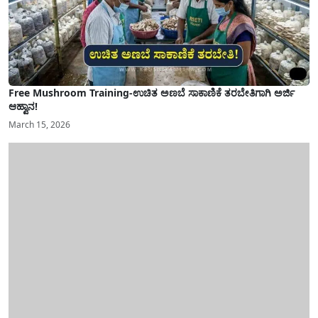
Free Mushroom Training-ಉಚಿತ ಅಣಬೆ ಸಾಕಾಣಿಕೆ ತರಬೇತಿಗಾಗಿ ಅರ್ಜಿ
ಆಹ್ವಾನ!
March 15, 2026