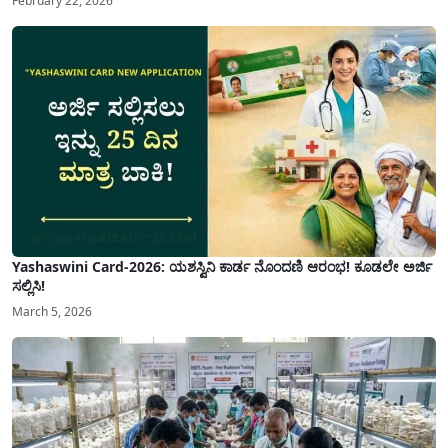
February 22, 2026
Yashaswini Card-2026: ಯಶಸ್ವಿನಿ ಕಾರ್ಡ ನೊಂದಣಿ ಆರಂಭ! ಕೂಡಲೇ ಅರ್ಜಿ
ಸಲ್ಲಿಸಿ!
March 5, 2026