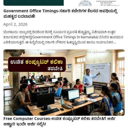
Government Office Timings-ಸರ್ಕಾರಿ ಕಚೇರಿಗಳ ಕೆಲಸದ ಅವಧಿಯಲ್ಲಿ
ಮಹತ್ವದ ಬದಲಾವಣೆ!
April 2, 2026
ಬೆಂಗಳೂರು: ರಾಜ್ಯದಲ್ಲಿ ದಿನದಿಂದ ದಿನಕ್ಕೆ ಸೂರ್ಯನ ಪ್ರಖರತೆ ಹೆಚ್ಚುತ್ತಿದ್ದು, ವಿಶೇಷವಾಗಿ ಉತ್ತರ
ಕರ್ನಾಟಕದ ಜಿಲ್ಲೆಗಳಲ್ಲಿ(Government Office Timings In Karnataka) ಬಿಸಿಲಿನ ತಾಪಮಾನ
ಏರಿಕೆಯಾಗುತ್ತಿದೆ. ಈ ಹಿನ್ನೆಲೆಯಲ್ಲಿ ಸರ್ಕಾರಿ ನೌಕರರ ಹಿತದೃಷ್ಟಿಯಿಂದ ಹಾಗೂ ಸಾರ್ವಜನಿಕರ
ಅನುಕೂಲಕ್ಕಾಗಿ ಕರ್ನಾಟಕ ಸರ್ಕಾರವು ಮಹತ್ವದ ನಿರ್ಧಾರವೊಂದನ್ನು ಕೈಗೊಂಡಿದೆ. ಕಿತ್ತೂರು ಕರ್ನಾಟಕ
ಮತ್ತು ಕಲ್ಯಾಣ ಕರ್ನಾಟಕದ ಒಟ್ಟು 9 ಜಿಲ್ಲೆಗಳಲ್ಲಿ ಏಪ್ರಿಲ್...
Free Computer Courses-ಉಚಿತ ಕಂಪ್ಯೂಟರ್ ಕಲಿಕಾ ತರಬೇತಿಗೆ ಅರ್ಜಿ
ಆಹ್ವಾನ! ಇಂದೇ ಅರ್ಜಿ ಸಲ್ಲಿಸಿ!