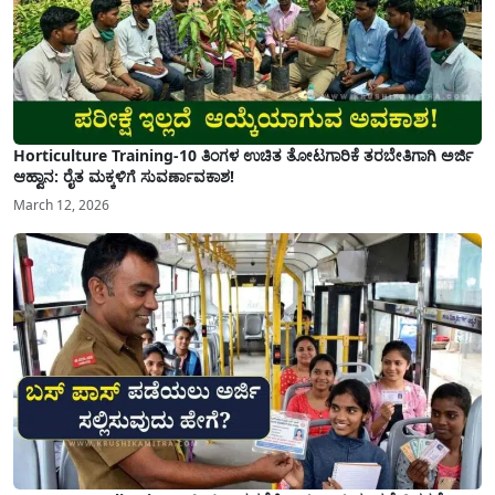
Horticulture Training-10 ತಿಂಗಳ ಉಚಿತ ತೋಟಗಾರಿಕೆ ತರಬೇತಿಗಾಗಿ ಅರ್ಜಿ
ಆಹ್ವಾನ: ರೈತ ಮಕ್ಕಳಿಗೆ ಸುವರ್ಣಾವಕಾಶ!
March 12, 2026