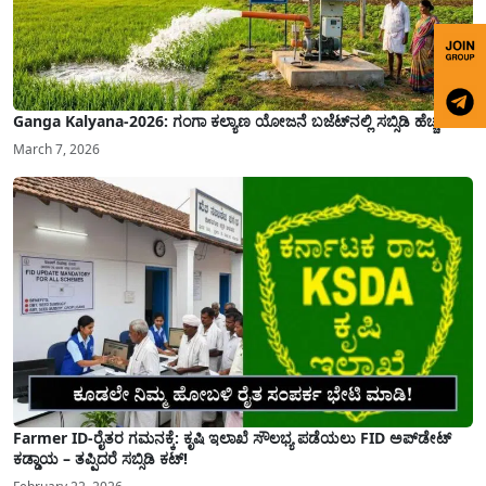
Ganga Kalyana-2026: ಗಂಗಾ ಕಲ್ಯಾಣ ಯೋಜನೆ ಬಜೆಟ್‌ನಲ್ಲಿ ಸಬ್ಸಿಡಿ ಹೆಚ್ಚಳ!
March 7, 2026
Farmer ID-ರೈತರ ಗಮನಕ್ಕೆ: ಕೃಷಿ ಇಲಾಖೆ ಸೌಲಭ್ಯ ಪಡೆಯಲು FID ಅಪ್‌ಡೇಟ್
ಕಡ್ಡಾಯ – ತಪ್ಪಿದರೆ ಸಬ್ಸಿಡಿ ಕಟ್!