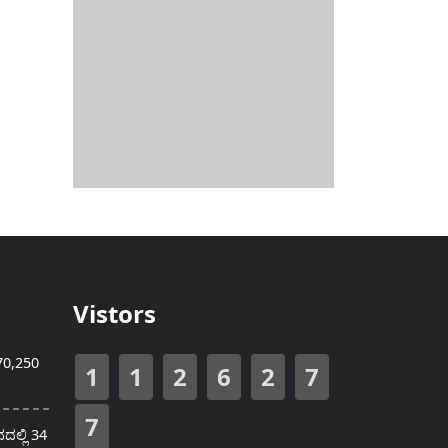
Vistors
70,250
1
1
2
6
2
7
7
ಲ್ಲಿ 34