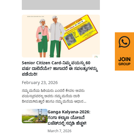
Senior Citizen Card-ನಿಮ್ಮ ವಯಸ್ಸು 60
ವರ್ಷ ದಾಟಿದೆಯೇ? ಹಾಗಾದರೆ ಈ ಸವಲತ್ತುಗಳನ್ನು
ಪಡೆಯಿರಿ!
February 23, 2026
ನಮ್ಮ ಮನೆಯ ಹಿರಿಯರು ಎಂದರೆ ಕೇವಲ ಅವರು
ವಯಸ್ಸಾದವರಲ್ಲ ಅವರು ನಮ್ಮ ಮನೆಯ ದಾರಿ
ದೀಪವಾಗಿರುತ್ತಾರೆ ಹಾಗೂ ನಮ್ಮ ಮನೆಯ ಆಧಾರ
ಸ್ತಂಭಗಳಾಗಿರುತ್ತಾರೆ. ಇವರು ದಿನವಿಡೀ ತಮ್ಮ ಕುಟುಂಬಕ್ಕಾಗಿ
Ganga Kalyana-2026:
ಸಮಾಜಕ್ಕಾಗಿ ದುಡಿತಿರುತ್ತಾರೆ ಹಾಗೆಯೇ ಅವರು ತಮ್ಮ 60
ಗಂಗಾ ಕಲ್ಯಾಣ ಯೋಜನೆ
ವರ್ಷಗಳ ನಂತರದ ಜೀವನವನ್ನು ನೆಮ್ಮದಿಯಿಂದ
ಕಳೆಯಬೇಕೆಂಬುದು ಪ್ರತಿಯೊಬ್ಬರ ಕನಸಾಗಿರುತ್ತದೆ ಆದ್ದರಿಂದ
ಬಜೆಟ್‌ನಲ್ಲಿ ಸಬ್ಸಿಡಿ ಹೆಚ್ಚಳ!
ಸರ್ಕಾರವು ಹಿರಿಯ ನಾಗರಿಕರ ಗುರುತಿನ ಚೀಟಿ...
March 7, 2026