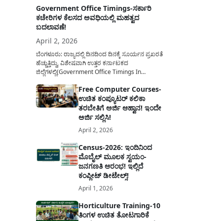
Government Office Timings-ಸರ್ಕಾರಿ
ಕಚೇರಿಗಳ ಕೆಲಸದ ಅವಧಿಯಲ್ಲಿ ಮಹತ್ವದ
ಬದಲಾವಣೆ!
April 2, 2026
ಬೆಂಗಳೂರು: ರಾಜ್ಯದಲ್ಲಿ ದಿನದಿಂದ ದಿನಕ್ಕೆ ಸೂರ್ಯನ ಪ್ರಖರತೆ
ಹೆಚ್ಚುತ್ತಿದ್ದು, ವಿಶೇಷವಾಗಿ ಉತ್ತರ ಕರ್ನಾಟಕದ
ಜಿಲ್ಲೆಗಳಲ್ಲಿ(Government Office Timings In
Karnataka) ಬಿಸಿಲಿನ ತಾಪಮಾನ ಏರಿಕೆಯಾಗುತ್ತಿದೆ. ಈ
Free Computer Courses-
ಹಿನ್ನೆಲೆಯಲ್ಲಿ ಸರ್ಕಾರಿ ನೌಕರರ ಹಿತದೃಷ್ಟಿಯಿಂದ ಹಾಗೂ
ಉಚಿತ ಕಂಪ್ಯೂಟರ್ ಕಲಿಕಾ
ಸಾರ್ವಜನಿಕರ ಅನುಕೂಲಕ್ಕಾಗಿ ಕರ್ನಾಟಕ ಸರ್ಕಾರವು
ಮಹತ್ವದ ನಿರ್ಧಾರವೊಂದನ್ನು ಕೈಗೊಂಡಿದೆ. ಕಿತ್ತೂರು ಕರ್ನಾಟಕ
ತರಬೇತಿಗೆ ಅರ್ಜಿ ಆಹ್ವಾನ! ಇಂದೇ
ಮತ್ತು ಕಲ್ಯಾಣ ಕರ್ನಾಟಕದ ಒಟ್ಟು 9 ಜಿಲ್ಲೆಗಳಲ್ಲಿ ಏಪ್ರಿಲ್...
ಅರ್ಜಿ ಸಲ್ಲಿಸಿ!
April 2, 2026
Census-2026: ಇಂದಿನಿಂದ
ಮೊಬೈಲ್ ಮೂಲಕ ಸ್ವಯಂ-
ಜನಗಣತಿ ಆರಂಭ! ಇಲ್ಲಿದೆ
ಕಂಪ್ಲೀಟ್ ಡೀಟೇಲ್ಸ್!
April 1, 2026
Horticulture Training-10
ತಿಂಗಳ ಉಚಿತ ತೋಟಗಾರಿಕೆ