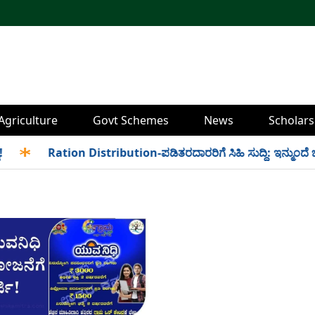
Agriculture
Govt Schemes
News
Scholars
✱
Ration Distribution-ಪಡಿತರದಾರರಿಗೆ ಸಿಹಿ ಸುದ್ದಿ: ಇನ್ಮುಂದೆ ಬೆಳಿಗ