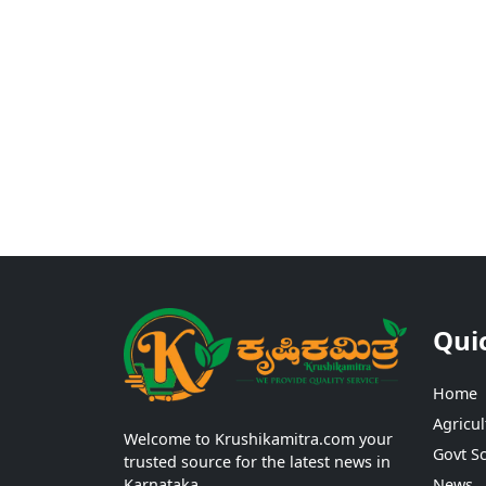
Qui
Home
Agricul
Welcome to Krushikamitra.com your
Govt S
trusted source for the latest news in
Karnataka.
News