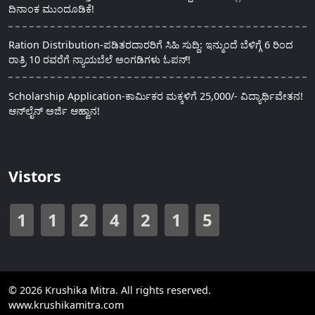
ದಿನಾಂಕ ಮುಂದೂಡಿಕೆ!
Ration Distribution-ಪಡಿತರದಾರರಿಗೆ ಸಿಹಿ ಸುದ್ದಿ: ಇನ್ಮುಂದೆ ಬೆಳಿಗ್ಗೆ 6 ರಿಂದ
ರಾತ್ರಿ 10 ರವರೆಗೆ ನ್ಯಾಯಬೆಲೆ ಅಂಗಡಿಗಳು ಓಪನ್!
Scholarship Application-ಕಾರ್ಮಿಕರ ಮಕ್ಕಳಿಗೆ 25,000/- ವಿದ್ಯಾರ್ಥಿವೇತನ!
ಆನ್‍ಲೈನ್ ಅರ್ಜಿ ಆಹ್ವಾನ!
Vistors
1
1
2
4
2
1
5
© 2026 Krushika Mitra. All rights reserved.
www.krushikamitra.com