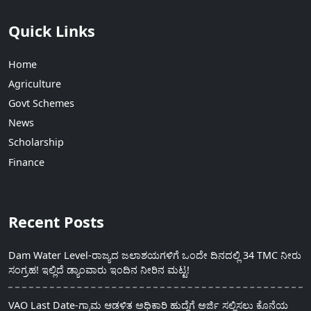
Quick Links
Home
Agriculture
Govt Schemes
News
Scholarship
Finance
Recent Posts
Dam Water Level-ರಾಜ್ಯದ ಜಲಾಶಯಗಳಿಗೆ ಒಂದೇ ದಿನದಲ್ಲಿ 34 TMC ನೀರು
ಸಂಗ್ರಹ! ಇಲ್ಲಿದೆ ಡ್ಯಾಂವಾರು ಇಂದಿನ ನೀರಿನ ಮಟ್ಟ!
VAO Last Date-ಗ್ರಾಮ ಆಡಳಿತ ಅಧಿಕಾರಿ ಹುದ್ದೆಗೆ ಅರ್ಜಿ ಸಲ್ಲಿಸಲು ಕೊನೆಯ