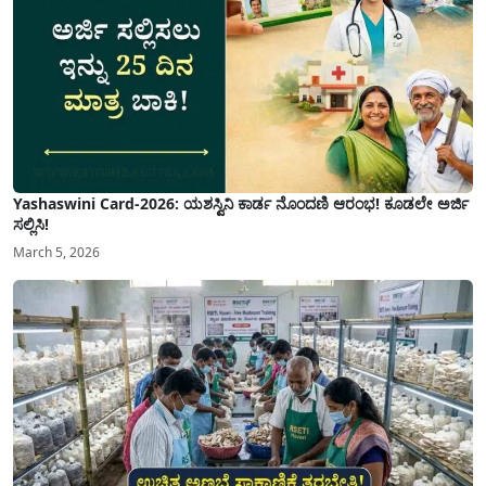
Yashaswini Card-2026: ಯಶಸ್ವಿನಿ ಕಾರ್ಡ ನೊಂದಣಿ ಆರಂಭ! ಕೂಡಲೇ ಅರ್ಜಿ
ಸಲ್ಲಿಸಿ!
March 5, 2026