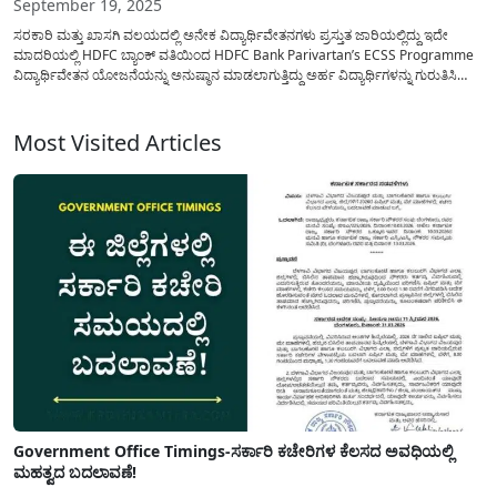
September 19, 2025
ಸರಕಾರಿ ಮತ್ತು ಖಾಸಗಿ ವಲಯದಲ್ಲಿ ಅನೇಕ ವಿದ್ಯಾರ್ಥಿವೇತನಗಳು ಪ್ರಸ್ತುತ ಜಾರಿಯಲ್ಲಿದ್ದು ಇದೇ
ಮಾದರಿಯಲ್ಲಿ HDFC ಬ್ಯಾಂಕ್ ವತಿಯಿಂದ HDFC Bank Parivartan’s ECSS Programme
ವಿದ್ಯಾರ್ಥಿವೇತನ ಯೋಜನೆಯನ್ನು ಅನುಷ್ಠಾನ ಮಾಡಲಾಗುತ್ತಿದ್ದು ಅರ್ಹ ವಿದ್ಯಾರ್ಥಿಗಳನ್ನು ಗುರುತಿಸಿ
ವಿದ್ಯಾರ್ಥಿವೇತನವನ್ನು ಒದಗಿಸಲು ಆನ್ಲೈನ್ ಮೂಲಕ ಅರ್ಜಿಯನ್ನು ಅಹ್ವಾನಿಸಲಾಗಿದೆ. HDFC Bank
Parivartan ಸ್ಕಾಲರ್ಶಿಪ್ ಕಾರ್ಯಕ್ರಮ ತುಂಬಾ ವಿಶೇಷವಾಗಿದ್ದು ಈ ಕಾರ್ಯಕರ್ಮದಡಿಯಲ್ಲಿ...
Most Visited Articles
Government Office Timings-ಸರ್ಕಾರಿ ಕಚೇರಿಗಳ ಕೆಲಸದ ಅವಧಿಯಲ್ಲಿ
ಮಹತ್ವದ ಬದಲಾವಣೆ!