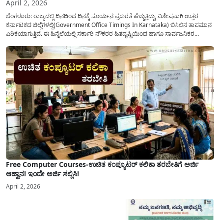
April 2, 2026
ಬೆಂಗಳೂರು: ರಾಜ್ಯದಲ್ಲಿ ದಿನದಿಂದ ದಿನಕ್ಕೆ ಸೂರ್ಯನ ಪ್ರಖರತೆ ಹೆಚ್ಚುತ್ತಿದ್ದು, ವಿಶೇಷವಾಗಿ ಉತ್ತರ
ಕರ್ನಾಟಕದ ಜಿಲ್ಲೆಗಳಲ್ಲಿ(Government Office Timings In Karnataka) ಬಿಸಿಲಿನ ತಾಪಮಾನ
ಏರಿಕೆಯಾಗುತ್ತಿದೆ. ಈ ಹಿನ್ನೆಲೆಯಲ್ಲಿ ಸರ್ಕಾರಿ ನೌಕರರ ಹಿತದೃಷ್ಟಿಯಿಂದ ಹಾಗೂ ಸಾರ್ವಜನಿಕರ
ಅನುಕೂಲಕ್ಕಾಗಿ ಕರ್ನಾಟಕ ಸರ್ಕಾರವು ಮಹತ್ವದ ನಿರ್ಧಾರವೊಂದನ್ನು ಕೈಗೊಂಡಿದೆ. ಕಿತ್ತೂರು ಕರ್ನಾಟಕ
ಮತ್ತು ಕಲ್ಯಾಣ ಕರ್ನಾಟಕದ ಒಟ್ಟು 9 ಜಿಲ್ಲೆಗಳಲ್ಲಿ ಏಪ್ರಿಲ್...
Free Computer Courses-ಉಚಿತ ಕಂಪ್ಯೂಟರ್ ಕಲಿಕಾ ತರಬೇತಿಗೆ ಅರ್ಜಿ
ಆಹ್ವಾನ! ಇಂದೇ ಅರ್ಜಿ ಸಲ್ಲಿಸಿ!
April 2, 2026