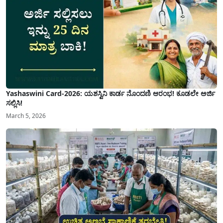
Yashaswini Card-2026: ಯಶಸ್ವಿನಿ ಕಾರ್ಡ ನೊಂದಣಿ ಆರಂಭ! ಕೂಡಲೇ ಅರ್ಜಿ
ಸಲ್ಲಿಸಿ!
March 5, 2026