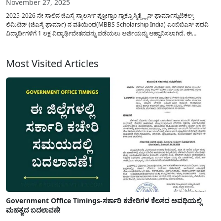
November 27, 2025
2025-2026 ನೇ ಸಾಲಿನ ಜಿಎಸ್ಕೆ ಸ್ಕಾಲರ್ಸ್ ಪ್ರೋಗ್ರಾಂ ಗ್ಲಾಕ್ಸೊ ಸ್ಮಿತ್ಕ್ಲೈನ್ ​​ಫಾರ್ಮಾಸ್ಯುಟಿಕಲ್ಸ್
ಲಿಮಿಟೆಡ್ (ಜಿಎಸ್ಕೆ ಫಾರ್ಮಾ) ನ ವತಿಯಿಂದ(MBBS Scholarship India) ಎಂಬಿಬಿಎಸ್ ಪದವಿ
ವಿದ್ಯಾರ್ಥಿಗಳಿಗೆ 1 ಲಕ್ಷ ವಿದ್ಯಾರ್ಥಿವೇತನವನ್ನು ಪಡೆಯಲು ಅರ್ಜಿಯನ್ನು ಆಹ್ವಾನಿಸಲಾಗಿದೆ. ಈ
ಕಾರ್ಯಕ್ರಮದ ಅಡಿಯಲ್ಲಿ ಆರ್ಥಿಕವಾಗಿ ಹಿಂದುಳಿದ ಅರ್ಹ ವಿದ್ಯಾರ್ಥಿಗಳು ಸರ್ಕಾರಿ ವೈದ್ಯಕೀಯ
ಕಾಲೇಜುಗಳಲ್ಲಿ(GSK Scholarship) ದಾಖಲಾದ ಪ್ರಥಮ ವರ್ಷದ MBBS...
Most Visited Articles
Government Office Timings-ಸರ್ಕಾರಿ ಕಚೇರಿಗಳ ಕೆಲಸದ ಅವಧಿಯಲ್ಲಿ
ಮಹತ್ವದ ಬದಲಾವಣೆ!