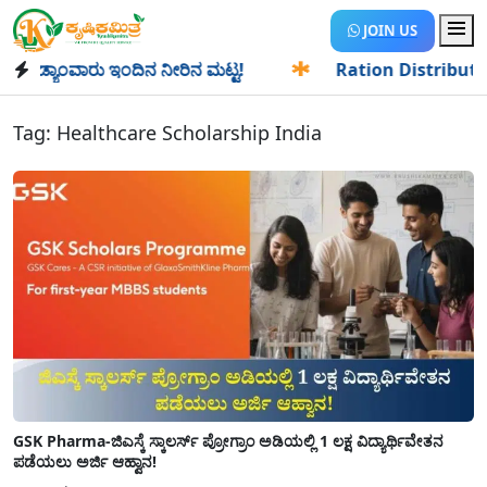
JOIN US
ಡ್ಯಾಂವಾರು ಇಂದಿನ ನೀರಿನ ಮಟ್ಟ!
✱
Ration Distribution-ಪಡಿತರ
Tag:
Healthcare Scholarship India
GSK Pharma-ಜಿಎಸ್ಕೆ ಸ್ಕಾಲರ್ಸ್ ಪ್ರೋಗ್ರಾಂ ಅಡಿಯಲ್ಲಿ 1 ಲಕ್ಷ ವಿದ್ಯಾರ್ಥಿವೇತನ
ಪಡೆಯಲು ಅರ್ಜಿ ಆಹ್ವಾನ!