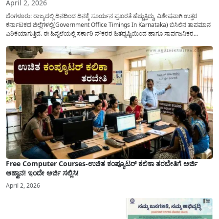
April 2, 2026
ಬೆಂಗಳೂರು: ರಾಜ್ಯದಲ್ಲಿ ದಿನದಿಂದ ದಿನಕ್ಕೆ ಸೂರ್ಯನ ಪ್ರಖರತೆ ಹೆಚ್ಚುತ್ತಿದ್ದು, ವಿಶೇಷವಾಗಿ ಉತ್ತರ
ಕರ್ನಾಟಕದ ಜಿಲ್ಲೆಗಳಲ್ಲಿ(Government Office Timings In Karnataka) ಬಿಸಿಲಿನ ತಾಪಮಾನ
ಏರಿಕೆಯಾಗುತ್ತಿದೆ. ಈ ಹಿನ್ನೆಲೆಯಲ್ಲಿ ಸರ್ಕಾರಿ ನೌಕರರ ಹಿತದೃಷ್ಟಿಯಿಂದ ಹಾಗೂ ಸಾರ್ವಜನಿಕರ
ಅನುಕೂಲಕ್ಕಾಗಿ ಕರ್ನಾಟಕ ಸರ್ಕಾರವು ಮಹತ್ವದ ನಿರ್ಧಾರವೊಂದನ್ನು ಕೈಗೊಂಡಿದೆ. ಕಿತ್ತೂರು ಕರ್ನಾಟಕ
ಮತ್ತು ಕಲ್ಯಾಣ ಕರ್ನಾಟಕದ ಒಟ್ಟು 9 ಜಿಲ್ಲೆಗಳಲ್ಲಿ ಏಪ್ರಿಲ್...
Free Computer Courses-ಉಚಿತ ಕಂಪ್ಯೂಟರ್ ಕಲಿಕಾ ತರಬೇತಿಗೆ ಅರ್ಜಿ
ಆಹ್ವಾನ! ಇಂದೇ ಅರ್ಜಿ ಸಲ್ಲಿಸಿ!
April 2, 2026