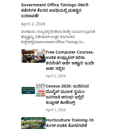
Government Office Timings-ಸರ್ಕಾರಿ
ಕಚೇರಿಗಳ ಕೆಲಸದ ಅವಧಿಯಲ್ಲಿ ಮಹತ್ವದ
ಬದಲಾವಣೆ!
April 2, 2026
ಬೆಂಗಳೂರು: ರಾಜ್ಯದಲ್ಲಿ ದಿನದಿಂದ ದಿನಕ್ಕೆ ಸೂರ್ಯನ ಪ್ರಖರತೆ
ಹೆಚ್ಚುತ್ತಿದ್ದು, ವಿಶೇಷವಾಗಿ ಉತ್ತರ ಕರ್ನಾಟಕದ
ಜಿಲ್ಲೆಗಳಲ್ಲಿ(Government Office Timings In
Karnataka) ಬಿಸಿಲಿನ ತಾಪಮಾನ ಏರಿಕೆಯಾಗುತ್ತಿದೆ. ಈ
Free Computer Courses-
ಹಿನ್ನೆಲೆಯಲ್ಲಿ ಸರ್ಕಾರಿ ನೌಕರರ ಹಿತದೃಷ್ಟಿಯಿಂದ ಹಾಗೂ
ಉಚಿತ ಕಂಪ್ಯೂಟರ್ ಕಲಿಕಾ
ಸಾರ್ವಜನಿಕರ ಅನುಕೂಲಕ್ಕಾಗಿ ಕರ್ನಾಟಕ ಸರ್ಕಾರವು
ಮಹತ್ವದ ನಿರ್ಧಾರವೊಂದನ್ನು ಕೈಗೊಂಡಿದೆ. ಕಿತ್ತೂರು ಕರ್ನಾಟಕ
ತರಬೇತಿಗೆ ಅರ್ಜಿ ಆಹ್ವಾನ! ಇಂದೇ
ಮತ್ತು ಕಲ್ಯಾಣ ಕರ್ನಾಟಕದ ಒಟ್ಟು 9 ಜಿಲ್ಲೆಗಳಲ್ಲಿ ಏಪ್ರಿಲ್...
ಅರ್ಜಿ ಸಲ್ಲಿಸಿ!
April 2, 2026
Census-2026: ಇಂದಿನಿಂದ
ಮೊಬೈಲ್ ಮೂಲಕ ಸ್ವಯಂ-
ಜನಗಣತಿ ಆರಂಭ! ಇಲ್ಲಿದೆ
ಕಂಪ್ಲೀಟ್ ಡೀಟೇಲ್ಸ್!
April 1, 2026
Horticulture Training-10
ತಿಂಗಳ ಉಚಿತ ತೋಟಗಾರಿಕೆ