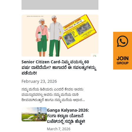
Senior Citizen Card-ನಿಮ್ಮ ವಯಸ್ಸು 60
ವರ್ಷ ದಾಟಿದೆಯೇ? ಹಾಗಾದರೆ ಈ ಸವಲತ್ತುಗಳನ್ನು
ಪಡೆಯಿರಿ!
February 23, 2026
ನಮ್ಮ ಮನೆಯ ಹಿರಿಯರು ಎಂದರೆ ಕೇವಲ ಅವರು
ವಯಸ್ಸಾದವರಲ್ಲ ಅವರು ನಮ್ಮ ಮನೆಯ ದಾರಿ
ದೀಪವಾಗಿರುತ್ತಾರೆ ಹಾಗೂ ನಮ್ಮ ಮನೆಯ ಆಧಾರ
ಸ್ತಂಭಗಳಾಗಿರುತ್ತಾರೆ. ಇವರು ದಿನವಿಡೀ ತಮ್ಮ ಕುಟುಂಬಕ್ಕಾಗಿ
Ganga Kalyana-2026:
ಸಮಾಜಕ್ಕಾಗಿ ದುಡಿತಿರುತ್ತಾರೆ ಹಾಗೆಯೇ ಅವರು ತಮ್ಮ 60
ಗಂಗಾ ಕಲ್ಯಾಣ ಯೋಜನೆ
ವರ್ಷಗಳ ನಂತರದ ಜೀವನವನ್ನು ನೆಮ್ಮದಿಯಿಂದ
ಕಳೆಯಬೇಕೆಂಬುದು ಪ್ರತಿಯೊಬ್ಬರ ಕನಸಾಗಿರುತ್ತದೆ ಆದ್ದರಿಂದ
ಬಜೆಟ್‌ನಲ್ಲಿ ಸಬ್ಸಿಡಿ ಹೆಚ್ಚಳ!
ಸರ್ಕಾರವು ಹಿರಿಯ ನಾಗರಿಕರ ಗುರುತಿನ ಚೀಟಿ...
March 7, 2026