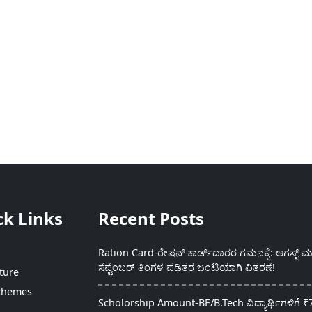
ck Links
Recent Posts
Ration Card-ರೇಷನ್ ಕಾರ್ಡ್‍ದಾರರ ಗಮನಕ್ಕೆ: ಆಗಸ್ಟ್ ಮತ
ಸೆಪ್ಟೆಂಬರ್ ತಿಂಗಳ ಪಡಿತರ ಜಂಟಿಯಾಗಿ ವಿತರಣೆ!
ture
chemes
Scholorship Amount-BE/B.Tech ವಿದ್ಯಾರ್ಥಿಗಳಿಗೆ ₹