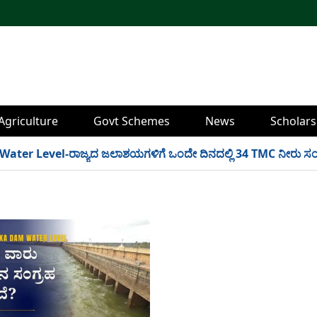
Agriculture
Govt Schemes
News
Scholars
 Level-ರಾಜ್ಯದ ಜಲಾಶಯಗಳಿಗೆ ಒಂದೇ ದಿನದಲ್ಲಿ 34 TMC ನೀರು ಸಂಗ್ರಹ! ಇಲ