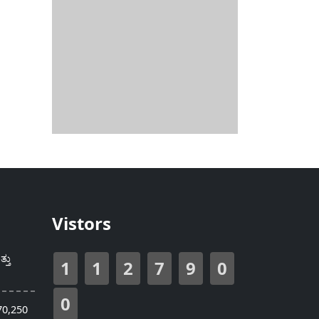
Vistors
್ತು
1
1
2
7
9
0
0
70,250