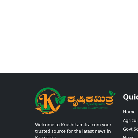
Qui
Home
Agricul
Welcome to Krushikamitra.com your
Govt S
trusted source for the latest news in
Karnataka.
News