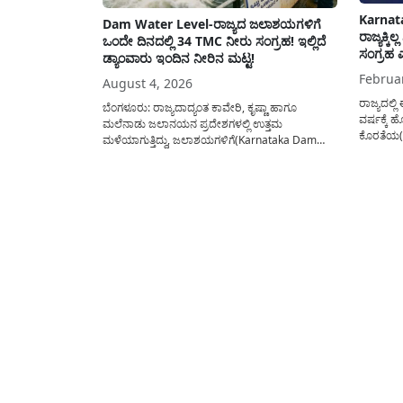
Karnat
Dam Water Level-ರಾಜ್ಯದ ಜಲಾಶಯಗಳಿಗೆ
ರಾಜ್ಯಕ್ಕಿ
ಒಂದೇ ದಿನದಲ್ಲಿ 34 TMC ನೀರು ಸಂಗ್ರಹ! ಇಲ್ಲಿದೆ
ಸಂಗ್ರಹ ಎ
ಡ್ಯಾಂವಾರು ಇಂದಿನ ನೀರಿನ ಮಟ್ಟ!
Februa
August 4, 2026
ರಾಜ್ಯದಲ್ಲಿ
ಬೆಂಗಳೂರು: ರಾಜ್ಯದಾದ್ಯಂತ ಕಾವೇರಿ, ಕೃಷ್ಣಾ ಹಾಗೂ
ವರ್ಷಕ್ಕೆ 
ಮಲೆನಾಡು ಜಲಾನಯನ ಪ್ರದೇಶಗಳಲ್ಲಿ ಉತ್ತಮ
ಕೊರತೆಯ(D
ಮಳೆಯಾಗುತ್ತಿದ್ದು, ಜಲಾಶಯಗಳಿಗೆ(Karnataka Dam
ನಿಭಾಯಿಸಲ
Water Level) ಅಪಾರ ಪ್ರಮಾಣದ ನೀರು ಹರಿದುಬರುತ್ತಿದೆ.
ಮುಂಗಾರು 
ಕರ್ನಾಟಕ ರಾಜ್ಯ ನೈಸರ್ಗಿಕ ವಿಕೋಪ ಉಸ್ತುವಾರಿ ಕೇಂದ್ರ
ಜಿಲ್ಲೆಗಳ
(KSNDMC) ಬಿಡುಗಡೆ ಮಾಡಿರುವ ಆಗಸ್ಟ್ 04, 2026ರ
ಭಾಗಗಳಲ್ಲಿ
ವರದಿಯಂತೆ, ರಾಜ್ಯದ ಪ್ರಮುಖ 14 ಜಲಾಶಯಗಳಿಗೆ ಒಂದೇ
ನೀರಿನ ಸಂಗ
ದಿನದಲ್ಲಿ ಬರೋಬ್ಬರಿ 34.8 TMC...