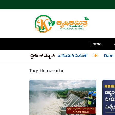
Home
ಮತ್ತು ಸೆಪ್ಟೆಂಬರ್ ತಿಂಗಳ ಪಡಿತರ ಜಂಟಿಯಾಗಿ ವಿತರಣೆ!
ಬ್ರೇಕಿಂಗ್ ನ್ಯೂಸ್:
✱
Dam Water
Tag:
Hemavathi