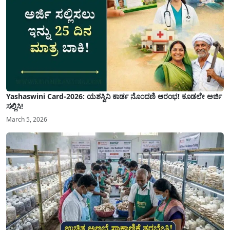
Yashaswini Card-2026: ಯಶಸ್ವಿನಿ ಕಾರ್ಡ ನೊಂದಣಿ ಆರಂಭ! ಕೂಡಲೇ ಅರ್ಜಿ
ಸಲ್ಲಿಸಿ!
March 5, 2026