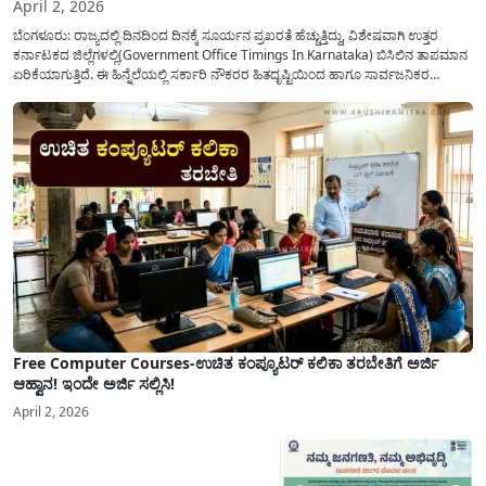
April 2, 2026
ಬೆಂಗಳೂರು: ರಾಜ್ಯದಲ್ಲಿ ದಿನದಿಂದ ದಿನಕ್ಕೆ ಸೂರ್ಯನ ಪ್ರಖರತೆ ಹೆಚ್ಚುತ್ತಿದ್ದು, ವಿಶೇಷವಾಗಿ ಉತ್ತರ
ಕರ್ನಾಟಕದ ಜಿಲ್ಲೆಗಳಲ್ಲಿ(Government Office Timings In Karnataka) ಬಿಸಿಲಿನ ತಾಪಮಾನ
ಏರಿಕೆಯಾಗುತ್ತಿದೆ. ಈ ಹಿನ್ನೆಲೆಯಲ್ಲಿ ಸರ್ಕಾರಿ ನೌಕರರ ಹಿತದೃಷ್ಟಿಯಿಂದ ಹಾಗೂ ಸಾರ್ವಜನಿಕರ
ಅನುಕೂಲಕ್ಕಾಗಿ ಕರ್ನಾಟಕ ಸರ್ಕಾರವು ಮಹತ್ವದ ನಿರ್ಧಾರವೊಂದನ್ನು ಕೈಗೊಂಡಿದೆ. ಕಿತ್ತೂರು ಕರ್ನಾಟಕ
ಮತ್ತು ಕಲ್ಯಾಣ ಕರ್ನಾಟಕದ ಒಟ್ಟು 9 ಜಿಲ್ಲೆಗಳಲ್ಲಿ ಏಪ್ರಿಲ್...
Free Computer Courses-ಉಚಿತ ಕಂಪ್ಯೂಟರ್ ಕಲಿಕಾ ತರಬೇತಿಗೆ ಅರ್ಜಿ
ಆಹ್ವಾನ! ಇಂದೇ ಅರ್ಜಿ ಸಲ್ಲಿಸಿ!
April 2, 2026