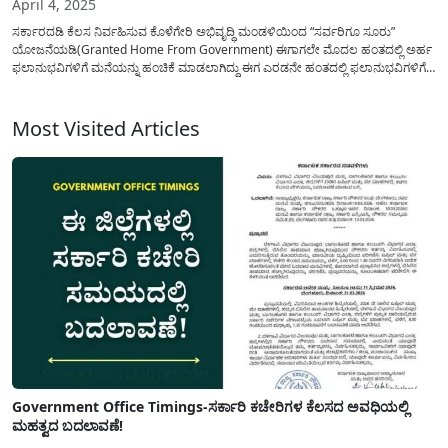
April 4, 2025
ಸರ್ಕಾರದಡಿ ಕೆಲಸ ನಿರ್ವಹಿಸುವ ಕೊಳೆಗೇರಿ ಅಭಿವೃದ್ಧಿ ಮಂಡಳಿಯಿಂದ “ಸರ್ವರಿಗೂ ಸೂರು”
ಯೋಜನೆಯಡಿ(Granted Home From Government) ಈಗಾಗಲೇ ಮೊದಲ ಹಂತದಲ್ಲಿ ಅರ್ಹ
ಫಲಾನುಭವಿಗಳಿಗೆ ಮನೆಯನ್ನು ಹಂಚಿಕೆ ಮಾಡಲಾಗಿದ್ದು ಈಗ ಎರಡನೇ ಹಂತದಲ್ಲಿ ಫಲಾನುಭವಿಗಳಿಗೆ
42 ಸಾವಿರ ಮನೆಯನ್ನು ಹಂಚಿಕೆ ಮಾಡುವುದರ ಕುರಿತು ವಸತಿ ಸಚಿವ ಜಮೀರ್ ಅಹ್ಮದ್ ಖಾನ್
ಅವರು ಹಂಚಿಕೊಂಡಿರುವ ಮಾಹಿತಿಯ ವಿವರವನ್ನು ಇಲ್ಲಿ...
Most Visited Articles
Government Office Timings-ಸರ್ಕಾರಿ ಕಚೇರಿಗಳ ಕೆಲಸದ ಅವಧಿಯಲ್ಲಿ
ಮಹತ್ವದ ಬದಲಾವಣೆ!