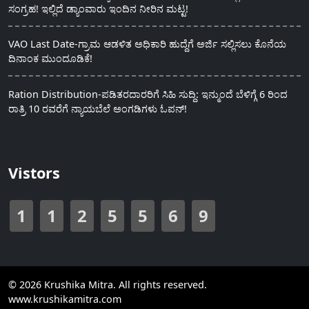
ಸಂಗ್ರಹ! ಇಲ್ಲಿದೆ ಡ್ಯಾಂವಾರು ಇಂದಿನ ನೀರಿನ ಮಟ್ಟ!
VAO Last Date-ಗ್ರಾಮ ಆಡಳಿತ ಅಧಿಕಾರಿ ಹುದ್ದೆಗೆ ಅರ್ಜಿ ಸಲ್ಲಿಸಲು ಕೊನೆಯ
ದಿನಾಂಕ ಮುಂದೂಡಿಕೆ!
Ration Distribution-ಪಡಿತರದಾರರಿಗೆ ಸಿಹಿ ಸುದ್ದಿ: ಇನ್ಮುಂದೆ ಬೆಳಿಗ್ಗೆ 6 ರಿಂದ
ರಾತ್ರಿ 10 ರವರೆಗೆ ನ್ಯಾಯಬೆಲೆ ಅಂಗಡಿಗಳು ಓಪನ್!
Vistors
1
1
2
5
5
6
9
© 2026 Krushika Mitra. All rights reserved.
www.krushikamitra.com