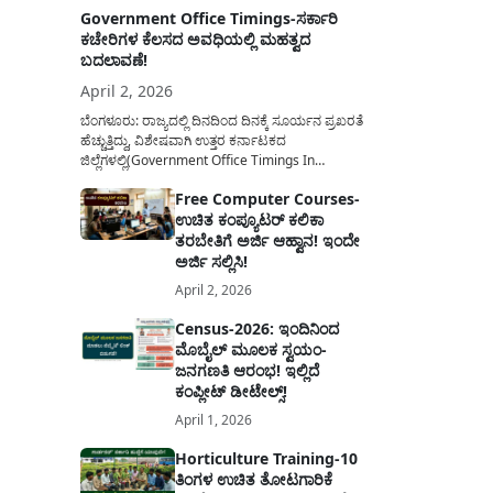
Government Office Timings-ಸರ್ಕಾರಿ
ಕಚೇರಿಗಳ ಕೆಲಸದ ಅವಧಿಯಲ್ಲಿ ಮಹತ್ವದ
ಬದಲಾವಣೆ!
April 2, 2026
ಬೆಂಗಳೂರು: ರಾಜ್ಯದಲ್ಲಿ ದಿನದಿಂದ ದಿನಕ್ಕೆ ಸೂರ್ಯನ ಪ್ರಖರತೆ
ಹೆಚ್ಚುತ್ತಿದ್ದು, ವಿಶೇಷವಾಗಿ ಉತ್ತರ ಕರ್ನಾಟಕದ
ಜಿಲ್ಲೆಗಳಲ್ಲಿ(Government Office Timings In
Karnataka) ಬಿಸಿಲಿನ ತಾಪಮಾನ ಏರಿಕೆಯಾಗುತ್ತಿದೆ. ಈ
Free Computer Courses-
ಹಿನ್ನೆಲೆಯಲ್ಲಿ ಸರ್ಕಾರಿ ನೌಕರರ ಹಿತದೃಷ್ಟಿಯಿಂದ ಹಾಗೂ
ಉಚಿತ ಕಂಪ್ಯೂಟರ್ ಕಲಿಕಾ
ಸಾರ್ವಜನಿಕರ ಅನುಕೂಲಕ್ಕಾಗಿ ಕರ್ನಾಟಕ ಸರ್ಕಾರವು
ಮಹತ್ವದ ನಿರ್ಧಾರವೊಂದನ್ನು ಕೈಗೊಂಡಿದೆ. ಕಿತ್ತೂರು ಕರ್ನಾಟಕ
ತರಬೇತಿಗೆ ಅರ್ಜಿ ಆಹ್ವಾನ! ಇಂದೇ
ಮತ್ತು ಕಲ್ಯಾಣ ಕರ್ನಾಟಕದ ಒಟ್ಟು 9 ಜಿಲ್ಲೆಗಳಲ್ಲಿ ಏಪ್ರಿಲ್...
ಅರ್ಜಿ ಸಲ್ಲಿಸಿ!
April 2, 2026
Census-2026: ಇಂದಿನಿಂದ
ಮೊಬೈಲ್ ಮೂಲಕ ಸ್ವಯಂ-
ಜನಗಣತಿ ಆರಂಭ! ಇಲ್ಲಿದೆ
ಕಂಪ್ಲೀಟ್ ಡೀಟೇಲ್ಸ್!
April 1, 2026
Horticulture Training-10
ತಿಂಗಳ ಉಚಿತ ತೋಟಗಾರಿಕೆ