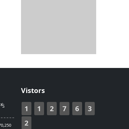
Vistors
್ತು
1
1
2
7
6
3
2
70,250