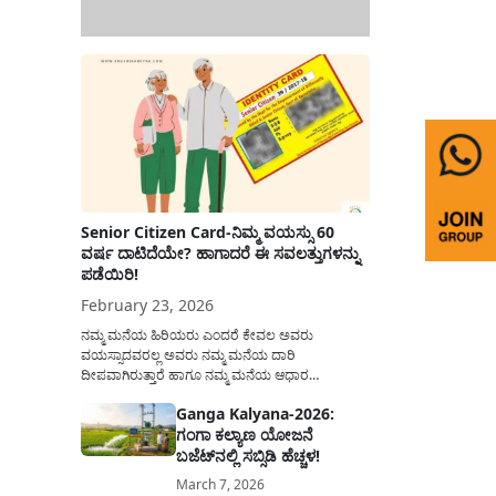
Senior Citizen Card-ನಿಮ್ಮ ವಯಸ್ಸು 60
ವರ್ಷ ದಾಟಿದೆಯೇ? ಹಾಗಾದರೆ ಈ ಸವಲತ್ತುಗಳನ್ನು
ಪಡೆಯಿರಿ!
February 23, 2026
ನಮ್ಮ ಮನೆಯ ಹಿರಿಯರು ಎಂದರೆ ಕೇವಲ ಅವರು
ವಯಸ್ಸಾದವರಲ್ಲ ಅವರು ನಮ್ಮ ಮನೆಯ ದಾರಿ
ದೀಪವಾಗಿರುತ್ತಾರೆ ಹಾಗೂ ನಮ್ಮ ಮನೆಯ ಆಧಾರ
ಸ್ತಂಭಗಳಾಗಿರುತ್ತಾರೆ. ಇವರು ದಿನವಿಡೀ ತಮ್ಮ ಕುಟುಂಬಕ್ಕಾಗಿ
Ganga Kalyana-2026:
ಸಮಾಜಕ್ಕಾಗಿ ದುಡಿತಿರುತ್ತಾರೆ ಹಾಗೆಯೇ ಅವರು ತಮ್ಮ 60
ಗಂಗಾ ಕಲ್ಯಾಣ ಯೋಜನೆ
ವರ್ಷಗಳ ನಂತರದ ಜೀವನವನ್ನು ನೆಮ್ಮದಿಯಿಂದ
ಕಳೆಯಬೇಕೆಂಬುದು ಪ್ರತಿಯೊಬ್ಬರ ಕನಸಾಗಿರುತ್ತದೆ ಆದ್ದರಿಂದ
ಬಜೆಟ್‌ನಲ್ಲಿ ಸಬ್ಸಿಡಿ ಹೆಚ್ಚಳ!
ಸರ್ಕಾರವು ಹಿರಿಯ ನಾಗರಿಕರ ಗುರುತಿನ ಚೀಟಿ...
March 7, 2026