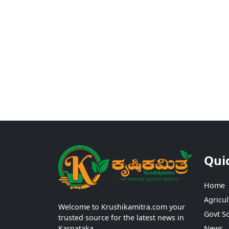
Qui
Home
Agricul
Welcome to Krushikamitra.com your
Govt S
trusted source for the latest news in
Karnataka.
News