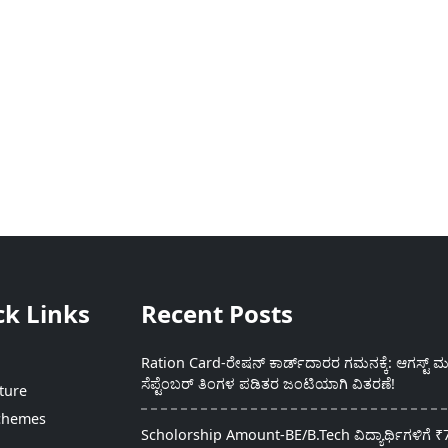
ck Links
Recent Posts
Ration Card-ರೇಷನ್ ಕಾರ್ಡ್‍ದಾರರ ಗಮನಕ್ಕೆ: ಆಗಸ್ಟ್ ಮತ
ಸೆಪ್ಟೆಂಬರ್ ತಿಂಗಳ ಪಡಿತರ ಜಂಟಿಯಾಗಿ ವಿತರಣೆ!
ture
chemes
Scholorship Amount-BE/B.Tech ವಿದ್ಯಾರ್ಥಿಗಳಿಗೆ ₹