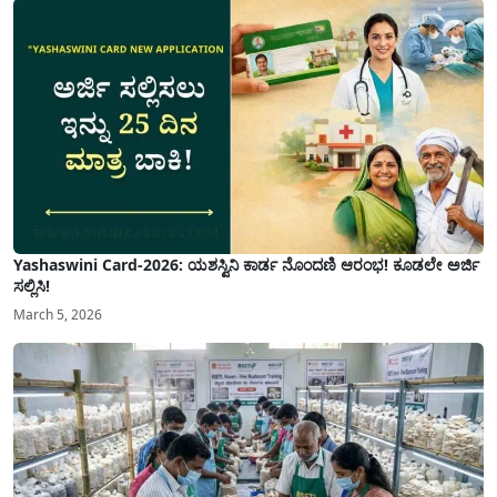
Yashaswini Card-2026: ಯಶಸ್ವಿನಿ ಕಾರ್ಡ ನೊಂದಣಿ ಆರಂಭ! ಕೂಡಲೇ ಅರ್ಜಿ
ಸಲ್ಲಿಸಿ!
March 5, 2026