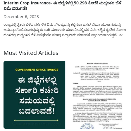
Interim Crop Insurance- ಈ ಜಿಲ್ಲೆಗಳಲ್ಲಿ 50.298 ಕೋಟಿ ಮಧ್ಯಂತರ ಬೆಳೆ
ವಿಮೆ ಬಿಡುಗಡೆ!
December 6, 2023
ರಾಜ್ಯದಲ್ಲಿ ರೈತರು ಬೆಳೆದ ಬೆಳೆಗಳಿಗೆ ವಿಮೆ ಸೌಲಭ್ಯವನ್ನು ಕಲ್ಪಿಸಲು ಫಸಲ್ ಬಿಮಾ ಯೋಜನೆಯನ್ನು
ಅನುಷ್ಠಾನಗೊಳಿಸಲಾಗುತ್ತಿದ್ದು ಈ ಬಾರಿ ಮುಂಗಾರು ಹಂಗಾಮಿನಲ್ಲಿ ಬೆಳೆ ವಿಮೆ ಕಟ್ಟಿದ ರೈತರಿಗೆ ಮೊದಲ
ಹಂತದಲ್ಲಿ ಮಧ್ಯಂತರ ಬೆಳೆ ವಿಮೆ(bele vime) ಜಿಲ್ಲಾವಾರು ವರ್ಗಾವಣೆ ಪ್ರಾರಂಭವಾಗಿರುತ್ತದೆ. ಈ
ವರ್ಷ ಮುಂಗಾರು ಮಳೆ ಕೈಕೊಟ್ಟ ಕಾರಣ ಬಹುತೇಕ ಜಿಲ್ಲೆಗಳಲ್ಲಿ ಮುಂಗಾರು ಬೆಳೆಯು ಹಾನಿಯಾಗಿದ್ದು
ಬೆಳೆ...
Most Visited Articles