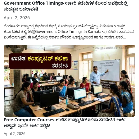
Government Office Timings-ಸರ್ಕಾರಿ ಕಚೇರಿಗಳ ಕೆಲಸದ ಅವಧಿಯಲ್ಲಿ
ಮಹತ್ವದ ಬದಲಾವಣೆ!
April 2, 2026
ಬೆಂಗಳೂರು: ರಾಜ್ಯದಲ್ಲಿ ದಿನದಿಂದ ದಿನಕ್ಕೆ ಸೂರ್ಯನ ಪ್ರಖರತೆ ಹೆಚ್ಚುತ್ತಿದ್ದು, ವಿಶೇಷವಾಗಿ ಉತ್ತರ
ಕರ್ನಾಟಕದ ಜಿಲ್ಲೆಗಳಲ್ಲಿ(Government Office Timings In Karnataka) ಬಿಸಿಲಿನ ತಾಪಮಾನ
ಏರಿಕೆಯಾಗುತ್ತಿದೆ. ಈ ಹಿನ್ನೆಲೆಯಲ್ಲಿ ಸರ್ಕಾರಿ ನೌಕರರ ಹಿತದೃಷ್ಟಿಯಿಂದ ಹಾಗೂ ಸಾರ್ವಜನಿಕರ
ಅನುಕೂಲಕ್ಕಾಗಿ ಕರ್ನಾಟಕ ಸರ್ಕಾರವು ಮಹತ್ವದ ನಿರ್ಧಾರವೊಂದನ್ನು ಕೈಗೊಂಡಿದೆ. ಕಿತ್ತೂರು ಕರ್ನಾಟಕ
ಮತ್ತು ಕಲ್ಯಾಣ ಕರ್ನಾಟಕದ ಒಟ್ಟು 9 ಜಿಲ್ಲೆಗಳಲ್ಲಿ ಏಪ್ರಿಲ್...
Free Computer Courses-ಉಚಿತ ಕಂಪ್ಯೂಟರ್ ಕಲಿಕಾ ತರಬೇತಿಗೆ ಅರ್ಜಿ
ಆಹ್ವಾನ! ಇಂದೇ ಅರ್ಜಿ ಸಲ್ಲಿಸಿ!
April 2, 2026