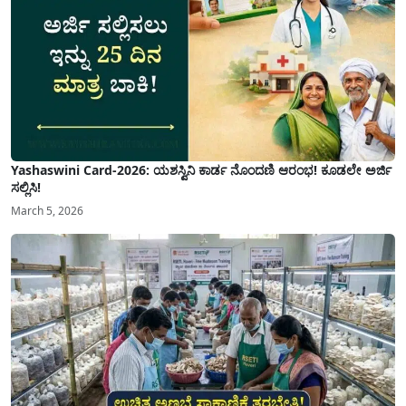
Yashaswini Card-2026: ಯಶಸ್ವಿನಿ ಕಾರ್ಡ ನೊಂದಣಿ ಆರಂಭ! ಕೂಡಲೇ ಅರ್ಜಿ
ಸಲ್ಲಿಸಿ!
March 5, 2026