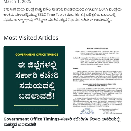
March 1, 2025
ಕರ್ನಾಟಕ ಶಾಲಾ ಪರೀಕ್ಷೆ ಮತ್ತು ಮೌಲ್ಯ ನಿರ್ಣಯ ಮಂಡಲಿಯಿಂದ ಎಸ್.ಎಸ್.ಎಲ್.ಸಿ ಪರೀಕ್ಷೆಯ
ಅಂತಿಮ ವೇಳಾಪಟ್ಟಿಯನ್ನು(SSLC Time Table) ಈಗಾಗಲೇ ತನ್ನ ಅಧಿಕೃತ ಜಾಲತಾಣದಲ್ಲಿ
ಪ್ರಕಟಿಸಲಾಗಿದ್ದು ಇದನ್ನು ಡೌನ್ಲೋಡ್ ಮಾಡಿಕೊಳ್ಳುವ ವಿಧಾನದ ಕುರಿತು ಈ ಅಂಕಣದಲ್ಲಿ
ಮಾಹಿತಿಯನ್ನು ಹಂಚಿಕೊಳ್ಳಲಾಗಿದೆ. 10 ಜನವರಿ 2025 ರಂದು ಕರ್ನಾಟಕ ಶಾಲಾ ಪರೀಕ್ಷೆ ಮತ್ತು
ಮೌಲ್ಯ ನಿರ್ಣಯ ಮಂಡಲಿಯು ಎಸ್.ಎಸ್.ಎಲ್.ಸಿ ಅಂತಿಮ...
Most Visited Articles
Government Office Timings-ಸರ್ಕಾರಿ ಕಚೇರಿಗಳ ಕೆಲಸದ ಅವಧಿಯಲ್ಲಿ
ಮಹತ್ವದ ಬದಲಾವಣೆ!