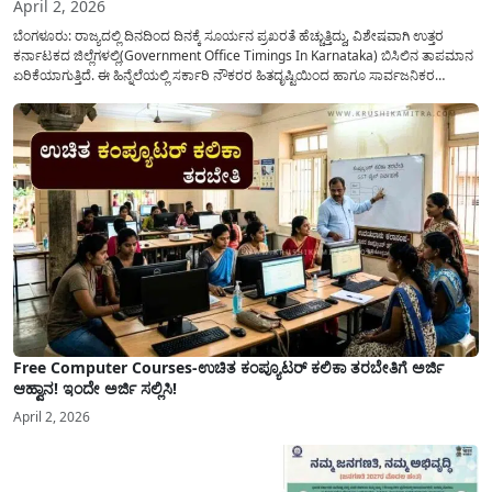
April 2, 2026
ಬೆಂಗಳೂರು: ರಾಜ್ಯದಲ್ಲಿ ದಿನದಿಂದ ದಿನಕ್ಕೆ ಸೂರ್ಯನ ಪ್ರಖರತೆ ಹೆಚ್ಚುತ್ತಿದ್ದು, ವಿಶೇಷವಾಗಿ ಉತ್ತರ
ಕರ್ನಾಟಕದ ಜಿಲ್ಲೆಗಳಲ್ಲಿ(Government Office Timings In Karnataka) ಬಿಸಿಲಿನ ತಾಪಮಾನ
ಏರಿಕೆಯಾಗುತ್ತಿದೆ. ಈ ಹಿನ್ನೆಲೆಯಲ್ಲಿ ಸರ್ಕಾರಿ ನೌಕರರ ಹಿತದೃಷ್ಟಿಯಿಂದ ಹಾಗೂ ಸಾರ್ವಜನಿಕರ
ಅನುಕೂಲಕ್ಕಾಗಿ ಕರ್ನಾಟಕ ಸರ್ಕಾರವು ಮಹತ್ವದ ನಿರ್ಧಾರವೊಂದನ್ನು ಕೈಗೊಂಡಿದೆ. ಕಿತ್ತೂರು ಕರ್ನಾಟಕ
ಮತ್ತು ಕಲ್ಯಾಣ ಕರ್ನಾಟಕದ ಒಟ್ಟು 9 ಜಿಲ್ಲೆಗಳಲ್ಲಿ ಏಪ್ರಿಲ್...
Free Computer Courses-ಉಚಿತ ಕಂಪ್ಯೂಟರ್ ಕಲಿಕಾ ತರಬೇತಿಗೆ ಅರ್ಜಿ
ಆಹ್ವಾನ! ಇಂದೇ ಅರ್ಜಿ ಸಲ್ಲಿಸಿ!
April 2, 2026