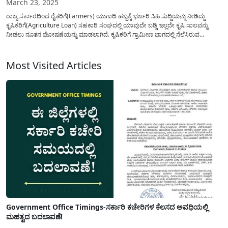
March 23, 2025
ರಾಜ್ಯ ಸರ್ಕಾರದಿಂದ ರೈತರಿಗೆ(Farmers) ಯುಗಾದಿ ಹಬ್ಬಕ್ಕೆ ಭರ್ಜರಿ ಸಿಹಿ ಸುದ್ದಿಯನ್ನು ನೀಡಿದ್ದು
ಕೃಷಿಕರಿಗೆ(Agriculture Loan) ಸಹಕಾರಿ ಸಂಘದಲ್ಲಿ ಯಾವುದೇ ಬಡ್ಡಿ ಇಲ್ಲದೇ ಕೃಷಿ ಸಾಲವನ್ನು
ನೀಡಲು ನೂತನ ಘೋಷಣೆಯನ್ನು ಮಾಡಲಾಗಿದೆ. ಕೃಷಿಕರಿಗೆ ಗ್ರಾಮೀಣ ಭಾಗದಲ್ಲಿ ನೆಲೆಸಿರುವ
ಸೊಸೈಟಿಗಳ ಮೂಲಕ ಈಗಾಗಲೇ ಶೂಲ್ಯ ಬಡ್ಡಿದರದಲ್ಲಿ(agriculture loan interest) ಸಾಲವನ್ನು
ವಿತರಣೆಯನ್ನು ಮಾಡಲಾಗುತ್ತಿದ್ದು ಇದರ ಜೊತೆಯಲ್ಲಿ ಇನ್ನು ಮುಂದೆ...
Most Visited Articles
Government Office Timings-ಸರ್ಕಾರಿ ಕಚೇರಿಗಳ ಕೆಲಸದ ಅವಧಿಯಲ್ಲಿ
ಮಹತ್ವದ ಬದಲಾವಣೆ!