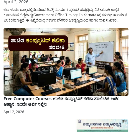
April 2, 2026
ಬೆಂಗಳೂರು: ರಾಜ್ಯದಲ್ಲಿ ದಿನದಿಂದ ದಿನಕ್ಕೆ ಸೂರ್ಯನ ಪ್ರಖರತೆ ಹೆಚ್ಚುತ್ತಿದ್ದು, ವಿಶೇಷವಾಗಿ ಉತ್ತರ
ಕರ್ನಾಟಕದ ಜಿಲ್ಲೆಗಳಲ್ಲಿ(Government Office Timings In Karnataka) ಬಿಸಿಲಿನ ತಾಪಮಾನ
ಏರಿಕೆಯಾಗುತ್ತಿದೆ. ಈ ಹಿನ್ನೆಲೆಯಲ್ಲಿ ಸರ್ಕಾರಿ ನೌಕರರ ಹಿತದೃಷ್ಟಿಯಿಂದ ಹಾಗೂ ಸಾರ್ವಜನಿಕರ
ಅನುಕೂಲಕ್ಕಾಗಿ ಕರ್ನಾಟಕ ಸರ್ಕಾರವು ಮಹತ್ವದ ನಿರ್ಧಾರವೊಂದನ್ನು ಕೈಗೊಂಡಿದೆ. ಕಿತ್ತೂರು ಕರ್ನಾಟಕ
ಮತ್ತು ಕಲ್ಯಾಣ ಕರ್ನಾಟಕದ ಒಟ್ಟು 9 ಜಿಲ್ಲೆಗಳಲ್ಲಿ ಏಪ್ರಿಲ್...
Free Computer Courses-ಉಚಿತ ಕಂಪ್ಯೂಟರ್ ಕಲಿಕಾ ತರಬೇತಿಗೆ ಅರ್ಜಿ
ಆಹ್ವಾನ! ಇಂದೇ ಅರ್ಜಿ ಸಲ್ಲಿಸಿ!
April 2, 2026