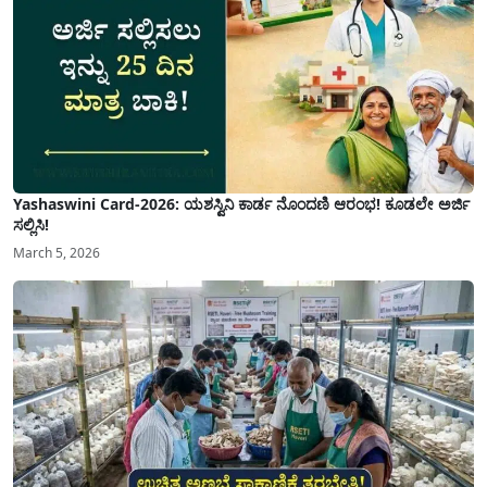
Yashaswini Card-2026: ಯಶಸ್ವಿನಿ ಕಾರ್ಡ ನೊಂದಣಿ ಆರಂಭ! ಕೂಡಲೇ ಅರ್ಜಿ
ಸಲ್ಲಿಸಿ!
March 5, 2026