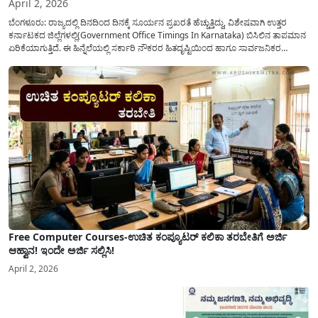
April 2, 2026
ಬೆಂಗಳೂರು: ರಾಜ್ಯದಲ್ಲಿ ದಿನದಿಂದ ದಿನಕ್ಕೆ ಸೂರ್ಯನ ಪ್ರಖರತೆ ಹೆಚ್ಚುತ್ತಿದ್ದು, ವಿಶೇಷವಾಗಿ ಉತ್ತರ
ಕರ್ನಾಟಕದ ಜಿಲ್ಲೆಗಳಲ್ಲಿ(Government Office Timings In Karnataka) ಬಿಸಿಲಿನ ತಾಪಮಾನ
ಏರಿಕೆಯಾಗುತ್ತಿದೆ. ಈ ಹಿನ್ನೆಲೆಯಲ್ಲಿ ಸರ್ಕಾರಿ ನೌಕರರ ಹಿತದೃಷ್ಟಿಯಿಂದ ಹಾಗೂ ಸಾರ್ವಜನಿಕರ
ಅನುಕೂಲಕ್ಕಾಗಿ ಕರ್ನಾಟಕ ಸರ್ಕಾರವು ಮಹತ್ವದ ನಿರ್ಧಾರವೊಂದನ್ನು ಕೈಗೊಂಡಿದೆ. ಕಿತ್ತೂರು ಕರ್ನಾಟಕ
ಮತ್ತು ಕಲ್ಯಾಣ ಕರ್ನಾಟಕದ ಒಟ್ಟು 9 ಜಿಲ್ಲೆಗಳಲ್ಲಿ ಏಪ್ರಿಲ್...
Free Computer Courses-ಉಚಿತ ಕಂಪ್ಯೂಟರ್ ಕಲಿಕಾ ತರಬೇತಿಗೆ ಅರ್ಜಿ
ಆಹ್ವಾನ! ಇಂದೇ ಅರ್ಜಿ ಸಲ್ಲಿಸಿ!
April 2, 2026