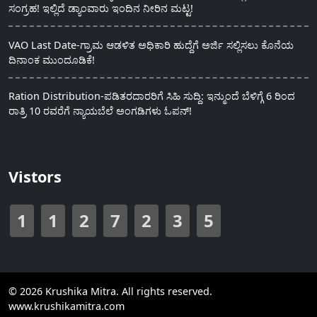
ಸಂಗ್ರಹ! ಇಲ್ಲಿದೆ ಡ್ಯಾಂವಾರು ಇಂದಿನ ನೀರಿನ ಮಟ್ಟ!
VAO Last Date-ಗ್ರಾಮ ಆಡಳಿತ ಅಧಿಕಾರಿ ಹುದ್ದೆಗೆ ಅರ್ಜಿ ಸಲ್ಲಿಸಲು ಕೊನೆಯ
ದಿನಾಂಕ ಮುಂದೂಡಿಕೆ!
Ration Distribution-ಪಡಿತರದಾರರಿಗೆ ಸಿಹಿ ಸುದ್ದಿ: ಇನ್ಮುಂದೆ ಬೆಳಿಗ್ಗೆ 6 ರಿಂದ
ರಾತ್ರಿ 10 ರವರೆಗೆ ನ್ಯಾಯಬೆಲೆ ಅಂಗಡಿಗಳು ಓಪನ್!
Vistors
1
1
2
7
2
3
5
© 2026 Krushika Mitra. All rights reserved.
www.krushikamitra.com