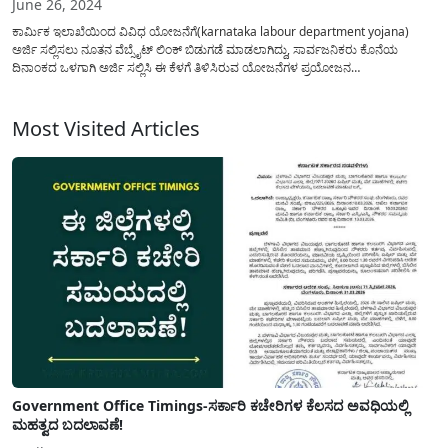
June 26, 2024
ಕಾರ್ಮಿಕ ಇಲಾಖೆಯಿಂದ ವಿವಿಧ ಯೋಜನೆಗೆ(karnataka labour department yojana)
ಅರ್ಜಿ ಸಲ್ಲಿಸಲು ನೂತನ ವೆಬ್ಸೈಟ್ ಲಿಂಕ್ ಬಿಡುಗಡೆ ಮಾಡಲಾಗಿದ್ದು, ಸಾರ್ವಜನಿಕರು ಕೊನೆಯ
ದಿನಾಂಕದ ಒಳಗಾಗಿ ಅರ್ಜಿ ಸಲ್ಲಿಸಿ ಈ ಕೆಳಗೆ ತಿಳಿಸಿರುವ ಯೋಜನೆಗಳ ಪ್ರಯೋಜನ
ಪಡೆದುಕೊಳ್ಳಬಹುದು. ಕಾರ್ಮಿಕ ಇಲಾಖೆಯಿಂದ ಯಾವೆಲ್ಲ ಯೋಜನೆಯಡಿ ಸೌಲಭ್ಯ ಪಡೆಯಬಹುದು?
ಮತ್ತು ಅರ್ಜಿ ಸಲ್ಲಿಸಲು(labour department application) ಬೇಕಾಗುವ ದಾಖಲೆಗಳೆನು? ಅರ್ಜಿ...
Most Visited Articles
Government Office Timings-ಸರ್ಕಾರಿ ಕಚೇರಿಗಳ ಕೆಲಸದ ಅವಧಿಯಲ್ಲಿ
ಮಹತ್ವದ ಬದಲಾವಣೆ!