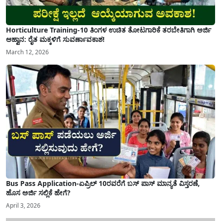
Horticulture Training-10 ತಿಂಗಳ ಉಚಿತ ತೋಟಗಾರಿಕೆ ತರಬೇತಿಗಾಗಿ ಅರ್ಜಿ
ಆಹ್ವಾನ: ರೈತ ಮಕ್ಕಳಿಗೆ ಸುವರ್ಣಾವಕಾಶ!
March 12, 2026
Bus Pass Application-ಏಪ್ರಿಲ್ 10ರವರೆಗೆ ಬಸ್ ಪಾಸ್ ಮಾನ್ಯತೆ ವಿಸ್ತರಣೆ,
ಹೊಸ ಅರ್ಜಿ ಸಲ್ಲಿಕೆ ಹೇಗೆ?
April 3, 2026