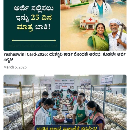
Yashaswini Card-2026: ಯಶಸ್ವಿನಿ ಕಾರ್ಡ ನೊಂದಣಿ ಆರಂಭ! ಕೂಡಲೇ ಅರ್ಜಿ
ಸಲ್ಲಿಸಿ!
March 5, 2026