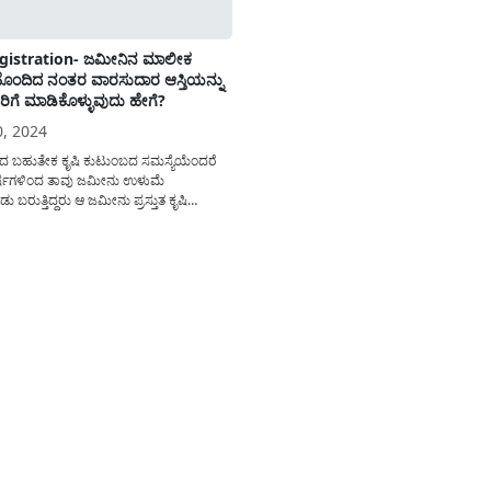
egistration- ಜಮೀನಿನ ಮಾಲೀಕ
ಂದಿದ ನಂತರ ವಾರಸುದಾರ ಆಸ್ತಿಯನ್ನು
ರಿಗೆ ಮಾಡಿಕೊಳ್ಳುವುದು ಹೇಗೆ?
0, 2024
್ಯದ ಬಹುತೇಕ ಕೃಷಿ ಕುಟುಂಬದ ಸಮಸ್ಯೆಯೆಂದರೆ
್ಷಗಳಿಂದ ತಾವು ಜಮೀನು ಉಳುಮೆ
 ಬರುತ್ತಿದ್ದರು ಆ ಜಮೀನು ಪ್ರಸ್ತುತ ಕೃಷಿ
ುವ ವ್ಯಕ್ತಿಯ ಹೆಸರಿಗೆ ಇಲ್ಲದೇ ಇರುವುದು ದೊಡ್ಡ
ಗಿದೆ. ಇದಕ್ಕೆ ಸಂಬಂಧಪಟ್ಟಂತೆ ನಿಮ್ಮ
ಿರಿಯ ವ್ಯಕ್ತಿಯ ಹೆಸರಿನಲ್ಲಿರುವ
(How to transfer ownership of
al land) ಪ್ರಸ್ತುತ...