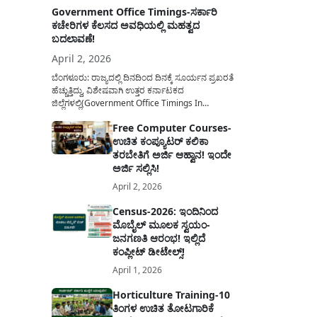
Government Office Timings-ಸರ್ಕಾರಿ
ಕಚೇರಿಗಳ ಕೆಲಸದ ಅವಧಿಯಲ್ಲಿ ಮಹತ್ವದ
ಬದಲಾವಣೆ!
April 2, 2026
ಬೆಂಗಳೂರು: ರಾಜ್ಯದಲ್ಲಿ ದಿನದಿಂದ ದಿನಕ್ಕೆ ಸೂರ್ಯನ ಪ್ರಖರತೆ
ಹೆಚ್ಚುತ್ತಿದ್ದು, ವಿಶೇಷವಾಗಿ ಉತ್ತರ ಕರ್ನಾಟಕದ
ಜಿಲ್ಲೆಗಳಲ್ಲಿ(Government Office Timings In
Karnataka) ಬಿಸಿಲಿನ ತಾಪಮಾನ ಏರಿಕೆಯಾಗುತ್ತಿದೆ. ಈ
Free Computer Courses-
ಹಿನ್ನೆಲೆಯಲ್ಲಿ ಸರ್ಕಾರಿ ನೌಕರರ ಹಿತದೃಷ್ಟಿಯಿಂದ ಹಾಗೂ
ಉಚಿತ ಕಂಪ್ಯೂಟರ್ ಕಲಿಕಾ
ಸಾರ್ವಜನಿಕರ ಅನುಕೂಲಕ್ಕಾಗಿ ಕರ್ನಾಟಕ ಸರ್ಕಾರವು
ಮಹತ್ವದ ನಿರ್ಧಾರವೊಂದನ್ನು ಕೈಗೊಂಡಿದೆ. ಕಿತ್ತೂರು ಕರ್ನಾಟಕ
ತರಬೇತಿಗೆ ಅರ್ಜಿ ಆಹ್ವಾನ! ಇಂದೇ
ಮತ್ತು ಕಲ್ಯಾಣ ಕರ್ನಾಟಕದ ಒಟ್ಟು 9 ಜಿಲ್ಲೆಗಳಲ್ಲಿ ಏಪ್ರಿಲ್...
ಅರ್ಜಿ ಸಲ್ಲಿಸಿ!
April 2, 2026
Census-2026: ಇಂದಿನಿಂದ
ಮೊಬೈಲ್ ಮೂಲಕ ಸ್ವಯಂ-
ಜನಗಣತಿ ಆರಂಭ! ಇಲ್ಲಿದೆ
ಕಂಪ್ಲೀಟ್ ಡೀಟೇಲ್ಸ್!
April 1, 2026
Horticulture Training-10
ತಿಂಗಳ ಉಚಿತ ತೋಟಗಾರಿಕೆ