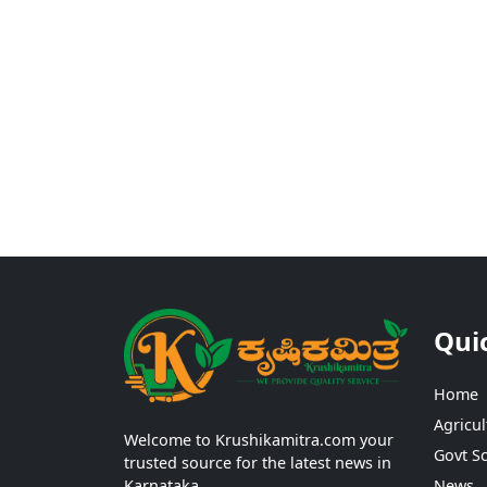
Qui
Home
Agricul
Welcome to Krushikamitra.com your
Govt S
trusted source for the latest news in
Karnataka.
News