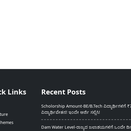
ck Links
Recent Posts
Scholorship Amount-BE/B.Tech ವಿದ್ಯಾರ್ಥಿಗಳಿಗೆ ₹
ವಿದ್ಯಾರ್ಥಿವೇತನ! ಇಂದೇ ಅರ್ಜಿ ಸಲ್ಲಿಸಿ!
ture
chemes
Dam Water Level-ರಾಜ್ಯದ ಜಲಾಶಯಗಳಿಗೆ ಒಂದೇ ದಿನದ