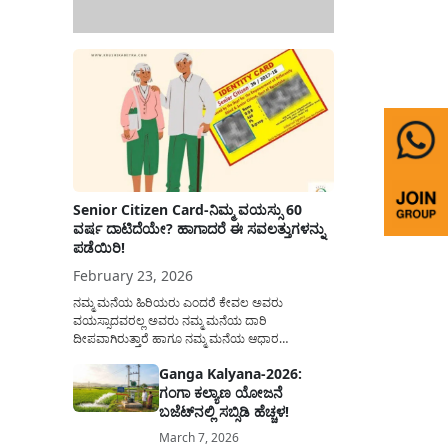
Senior Citizen Card-ನಿಮ್ಮ ವಯಸ್ಸು 60
ವರ್ಷ ದಾಟಿದೆಯೇ? ಹಾಗಾದರೆ ಈ ಸವಲತ್ತುಗಳನ್ನು
ಪಡೆಯಿರಿ!
February 23, 2026
ನಮ್ಮ ಮನೆಯ ಹಿರಿಯರು ಎಂದರೆ ಕೇವಲ ಅವರು
ವಯಸ್ಸಾದವರಲ್ಲ ಅವರು ನಮ್ಮ ಮನೆಯ ದಾರಿ
ದೀಪವಾಗಿರುತ್ತಾರೆ ಹಾಗೂ ನಮ್ಮ ಮನೆಯ ಆಧಾರ
ಸ್ತಂಭಗಳಾಗಿರುತ್ತಾರೆ. ಇವರು ದಿನವಿಡೀ ತಮ್ಮ ಕುಟುಂಬಕ್ಕಾಗಿ
Ganga Kalyana-2026:
ಸಮಾಜಕ್ಕಾಗಿ ದುಡಿತಿರುತ್ತಾರೆ ಹಾಗೆಯೇ ಅವರು ತಮ್ಮ 60
ಗಂಗಾ ಕಲ್ಯಾಣ ಯೋಜನೆ
ವರ್ಷಗಳ ನಂತರದ ಜೀವನವನ್ನು ನೆಮ್ಮದಿಯಿಂದ
ಕಳೆಯಬೇಕೆಂಬುದು ಪ್ರತಿಯೊಬ್ಬರ ಕನಸಾಗಿರುತ್ತದೆ ಆದ್ದರಿಂದ
ಬಜೆಟ್‌ನಲ್ಲಿ ಸಬ್ಸಿಡಿ ಹೆಚ್ಚಳ!
ಸರ್ಕಾರವು ಹಿರಿಯ ನಾಗರಿಕರ ಗುರುತಿನ ಚೀಟಿ...
March 7, 2026