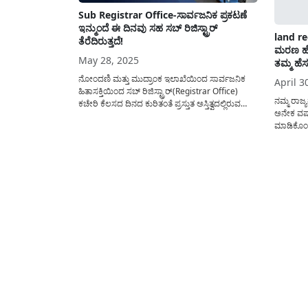
Sub Registrar Office-ಸಾರ್ವಜನಿಕ ಪ್ರಕಟಣೆ
ಇನ್ಮುಂದೆ ಈ ದಿನವು ಸಹ ಸಬ್ ರಿಜಿಸ್ಟ್ರಾರ್
land r
ತೆರೆದಿರುತ್ತದೆ!
ಮರಣ ಹೊ
May 28, 2025
ತಮ್ಮ ಹೆಸ
ನೋಂದಣಿ ಮತ್ತು ಮುದ್ರಾಂಕ ಇಲಾಖೆಯಿಂದ ಸಾರ್ವಜನಿಕ
April 3
ಹಿತಾಸಕ್ತಿಯಿಂದ ಸಬ್ ರಿಜಿಸ್ಟ್ರಾರ್(Registrar Office)
ನಮ್ಮ ರಾಜ
ಕಚೇರಿ ಕೆಲಸದ ದಿನದ ಕುರಿತಂತೆ ಪ್ರಸ್ತುತ ಅಸ್ತಿತ್ವದಲ್ಲಿರುವ
ಅನೇಕ ವರ
ನಿಯಮದಲ್ಲಿ ಮಹತ್ವದ ಬದಲಾವಣೆಯನ್ನು ಮಾಡಿ ಅಧಿಕೃತ
ಮಾಡಿಕೊಂಡು
ಆದೇಶವನ್ನು ಹೊರಡಿಸಲಾಗಿದ್ದು ಇದರ ಸಂಪೂರ್ಣ ವಿವರವನ್ನು
ಮಾಡುತ್ತಿರ
ಈ ಅಂಕಣದಲ್ಲಿ ಹಂಚಿಕೊಳ್ಳಲಾಗಿದೆ. ಸಬ್ ರಿಜಿಸ್ಟ್ರಾರ್(Sub
ದುರಂತವೇ ಅ
Registrar Office Karnataka) ಕಚೇರಿ
ಕುಟುಂಬದ ಹ
ಕಾರ್ಯನಿರ್ವಹಣೆಯ ಕುರಿತು ನೂತನ ಆದೇಶದಲ್ಲಿ ಯಾವೆಲ್ಲ
ಜಮೀನನ್ನು
ಬದಲಾವಣೆ...
agricultur