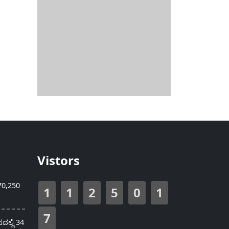
Vistors
70,250
1
1
2
5
0
1
7
ಲ್ಲಿ 34