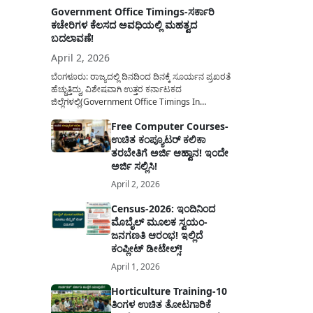
Government Office Timings-ಸರ್ಕಾರಿ
ಕಚೇರಿಗಳ ಕೆಲಸದ ಅವಧಿಯಲ್ಲಿ ಮಹತ್ವದ
ಬದಲಾವಣೆ!
April 2, 2026
ಬೆಂಗಳೂರು: ರಾಜ್ಯದಲ್ಲಿ ದಿನದಿಂದ ದಿನಕ್ಕೆ ಸೂರ್ಯನ ಪ್ರಖರತೆ
ಹೆಚ್ಚುತ್ತಿದ್ದು, ವಿಶೇಷವಾಗಿ ಉತ್ತರ ಕರ್ನಾಟಕದ
ಜಿಲ್ಲೆಗಳಲ್ಲಿ(Government Office Timings In
Karnataka) ಬಿಸಿಲಿನ ತಾಪಮಾನ ಏರಿಕೆಯಾಗುತ್ತಿದೆ. ಈ
Free Computer Courses-
ಹಿನ್ನೆಲೆಯಲ್ಲಿ ಸರ್ಕಾರಿ ನೌಕರರ ಹಿತದೃಷ್ಟಿಯಿಂದ ಹಾಗೂ
ಉಚಿತ ಕಂಪ್ಯೂಟರ್ ಕಲಿಕಾ
ಸಾರ್ವಜನಿಕರ ಅನುಕೂಲಕ್ಕಾಗಿ ಕರ್ನಾಟಕ ಸರ್ಕಾರವು
ಮಹತ್ವದ ನಿರ್ಧಾರವೊಂದನ್ನು ಕೈಗೊಂಡಿದೆ. ಕಿತ್ತೂರು ಕರ್ನಾಟಕ
ತರಬೇತಿಗೆ ಅರ್ಜಿ ಆಹ್ವಾನ! ಇಂದೇ
ಮತ್ತು ಕಲ್ಯಾಣ ಕರ್ನಾಟಕದ ಒಟ್ಟು 9 ಜಿಲ್ಲೆಗಳಲ್ಲಿ ಏಪ್ರಿಲ್...
ಅರ್ಜಿ ಸಲ್ಲಿಸಿ!
April 2, 2026
Census-2026: ಇಂದಿನಿಂದ
ಮೊಬೈಲ್ ಮೂಲಕ ಸ್ವಯಂ-
ಜನಗಣತಿ ಆರಂಭ! ಇಲ್ಲಿದೆ
ಕಂಪ್ಲೀಟ್ ಡೀಟೇಲ್ಸ್!
April 1, 2026
Horticulture Training-10
ತಿಂಗಳ ಉಚಿತ ತೋಟಗಾರಿಕೆ