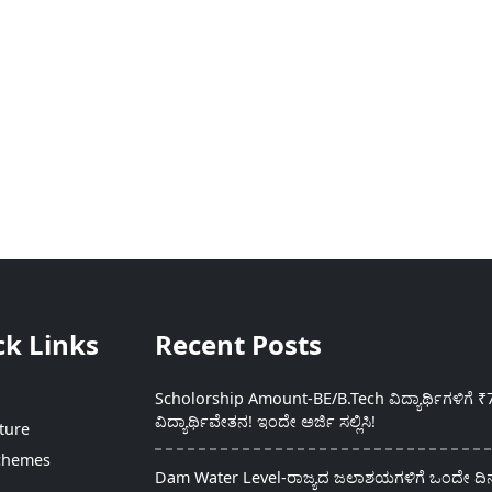
ck Links
Recent Posts
Scholorship Amount-BE/B.Tech ವಿದ್ಯಾರ್ಥಿಗಳಿಗೆ ₹
ವಿದ್ಯಾರ್ಥಿವೇತನ! ಇಂದೇ ಅರ್ಜಿ ಸಲ್ಲಿಸಿ!
ture
chemes
Dam Water Level-ರಾಜ್ಯದ ಜಲಾಶಯಗಳಿಗೆ ಒಂದೇ ದಿನದ