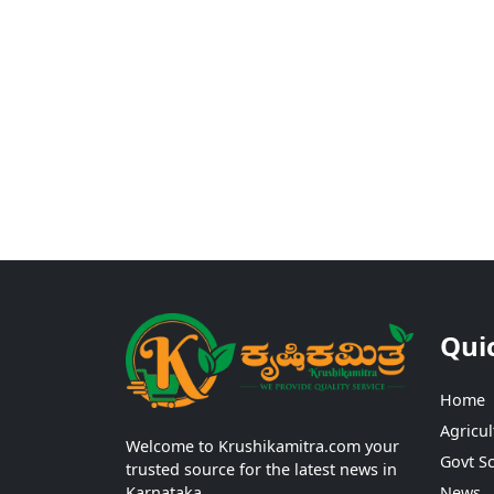
Qui
Home
Agricul
Welcome to Krushikamitra.com your
Govt S
trusted source for the latest news in
Karnataka.
News