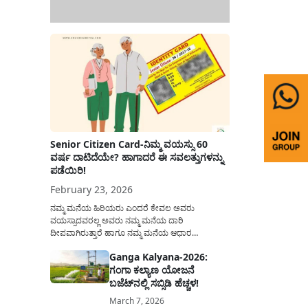
Senior Citizen Card-ನಿಮ್ಮ ವಯಸ್ಸು 60
ವರ್ಷ ದಾಟಿದೆಯೇ? ಹಾಗಾದರೆ ಈ ಸವಲತ್ತುಗಳನ್ನು
ಪಡೆಯಿರಿ!
February 23, 2026
ನಮ್ಮ ಮನೆಯ ಹಿರಿಯರು ಎಂದರೆ ಕೇವಲ ಅವರು
ವಯಸ್ಸಾದವರಲ್ಲ ಅವರು ನಮ್ಮ ಮನೆಯ ದಾರಿ
ದೀಪವಾಗಿರುತ್ತಾರೆ ಹಾಗೂ ನಮ್ಮ ಮನೆಯ ಆಧಾರ
ಸ್ತಂಭಗಳಾಗಿರುತ್ತಾರೆ. ಇವರು ದಿನವಿಡೀ ತಮ್ಮ ಕುಟುಂಬಕ್ಕಾಗಿ
Ganga Kalyana-2026:
ಸಮಾಜಕ್ಕಾಗಿ ದುಡಿತಿರುತ್ತಾರೆ ಹಾಗೆಯೇ ಅವರು ತಮ್ಮ 60
ಗಂಗಾ ಕಲ್ಯಾಣ ಯೋಜನೆ
ವರ್ಷಗಳ ನಂತರದ ಜೀವನವನ್ನು ನೆಮ್ಮದಿಯಿಂದ
ಕಳೆಯಬೇಕೆಂಬುದು ಪ್ರತಿಯೊಬ್ಬರ ಕನಸಾಗಿರುತ್ತದೆ ಆದ್ದರಿಂದ
ಬಜೆಟ್‌ನಲ್ಲಿ ಸಬ್ಸಿಡಿ ಹೆಚ್ಚಳ!
ಸರ್ಕಾರವು ಹಿರಿಯ ನಾಗರಿಕರ ಗುರುತಿನ ಚೀಟಿ...
March 7, 2026