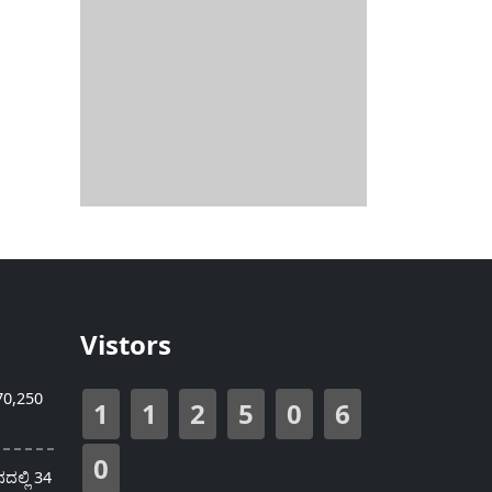
Vistors
70,250
1
1
2
5
0
6
0
ಲ್ಲಿ 34