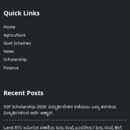
Quick Links
Home
Agriculture
Govt Schemes
News
Scholarship
Finance
Recent Posts
SSP Scholarship-2026: ವಿದ್ಯಾರ್ಥಿವೇತನ ಪಡೆಯಲು ಎಲ್ಲಾ ತರಗತಿಯ
ವಿದ್ಯಾರ್ಥಿಗಳಿಂದ ಅರ್ಜಿ ಆಹ್ವಾನ!
Land RTC-ಜಮೀನಿನ ಪಹಣಿಯ ಹಿಸ್ಸಾ ಸಂಖ್ಯೆ ಎಂದರೇನು? ಹಿಸ್ಸಾ ಸಂಖ್ಯೆ ಹೇಗೆ