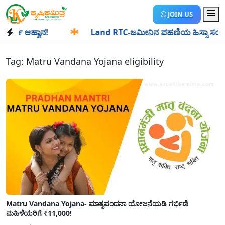
JOIN US
ಿ ಆಹ್ವಾನ!
✱
Land RTC-ಜಮೀನಿನ ಪಹಣಿಯ ಹಿಸ್ಸಾ ಸಂಖ್ಯೆ ಎಂದರೇನು
Tag:
Matru Vandana Yojana eligibility
Matru Vandana Yojana- ಮಾತೃವಂದನಾ ಯೋಜನೆಯಡಿ ಗರ್ಭಿಣಿ
ಮಹಿಳೆಯರಿಗೆ ₹11,000!