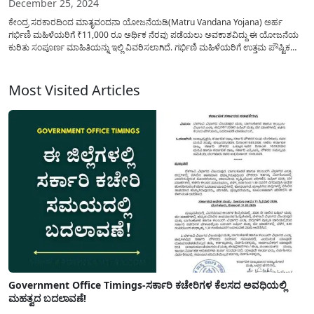
December 25, 2024
ಕೇಂದ್ರ ಸರಕಾರದಿಂದ ಮಾತೃವಂದನಾ ಯೋಜನೆಯಡಿ(Matru Vandana Yojana) ಅರ್ಹ
ಗರ್ಭಿಣಿ ಮಹಿಳೆಯರಿಗೆ ₹11,000 ರೂ ಅರ್ಥಿಕ ನೆರವು ಪಡೆಯಲು ಅವಕಾಶವಿದ್ದು ಈ ಯೋಜನೆಯ
ಕುರಿತು ಸಂಪೂರ್ಣ ಮಾಹಿತಿಯನ್ನು ಇಲ್ಲಿ ವಿವರಿಸಲಾಗಿದೆ. ಗರ್ಭಿಣಿ ಮಹಿಳೆಯರಿಗೆ ಉತ್ತಮ ಪೌಷ್ಟಿಕ
ಆಹಾರವನ್ನು ದಿನನಿತ್ಯ ಸೇವನೆ ಮಾಡಲು ಅರ್ಥಿಕವಾಗಿ ನೆರವು ನೀಡಲು ಮಾತೃವಂದನಾ ಯೋಜನೆಯಡಿ
ಹಣಕಾಸಿನ(Matru Vandana Yojana Application) ನೆರವನ್ನು...
Most Visited Articles
Government Office Timings-ಸರ್ಕಾರಿ ಕಚೇರಿಗಳ ಕೆಲಸದ ಅವಧಿಯಲ್ಲಿ
ಮಹತ್ವದ ಬದಲಾವಣೆ!