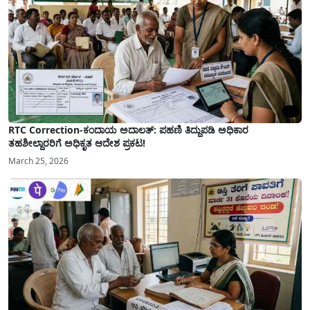
RTC Correction-ಕಂದಾಯ ಅದಾಲತ್: ಪಹಣಿ ತಿದ್ದುಪಡಿ ಅಧಿಕಾರ
ತಹಶೀಲ್ದಾರರಿಗೆ ಅಧಿಕೃತ ಆದೇಶ ಪ್ರಕಟ!
March 25, 2026