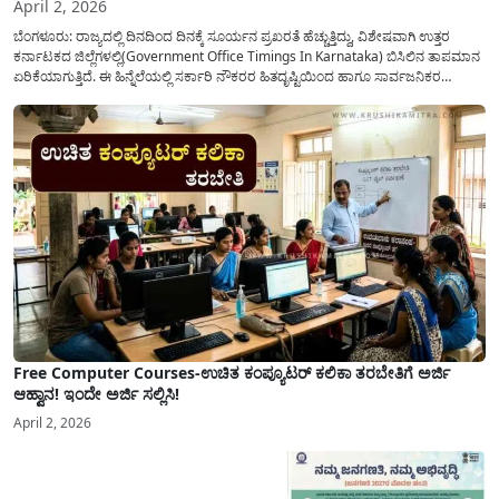
April 2, 2026
ಬೆಂಗಳೂರು: ರಾಜ್ಯದಲ್ಲಿ ದಿನದಿಂದ ದಿನಕ್ಕೆ ಸೂರ್ಯನ ಪ್ರಖರತೆ ಹೆಚ್ಚುತ್ತಿದ್ದು, ವಿಶೇಷವಾಗಿ ಉತ್ತರ
ಕರ್ನಾಟಕದ ಜಿಲ್ಲೆಗಳಲ್ಲಿ(Government Office Timings In Karnataka) ಬಿಸಿಲಿನ ತಾಪಮಾನ
ಏರಿಕೆಯಾಗುತ್ತಿದೆ. ಈ ಹಿನ್ನೆಲೆಯಲ್ಲಿ ಸರ್ಕಾರಿ ನೌಕರರ ಹಿತದೃಷ್ಟಿಯಿಂದ ಹಾಗೂ ಸಾರ್ವಜನಿಕರ
ಅನುಕೂಲಕ್ಕಾಗಿ ಕರ್ನಾಟಕ ಸರ್ಕಾರವು ಮಹತ್ವದ ನಿರ್ಧಾರವೊಂದನ್ನು ಕೈಗೊಂಡಿದೆ. ಕಿತ್ತೂರು ಕರ್ನಾಟಕ
ಮತ್ತು ಕಲ್ಯಾಣ ಕರ್ನಾಟಕದ ಒಟ್ಟು 9 ಜಿಲ್ಲೆಗಳಲ್ಲಿ ಏಪ್ರಿಲ್...
Free Computer Courses-ಉಚಿತ ಕಂಪ್ಯೂಟರ್ ಕಲಿಕಾ ತರಬೇತಿಗೆ ಅರ್ಜಿ
ಆಹ್ವಾನ! ಇಂದೇ ಅರ್ಜಿ ಸಲ್ಲಿಸಿ!
April 2, 2026