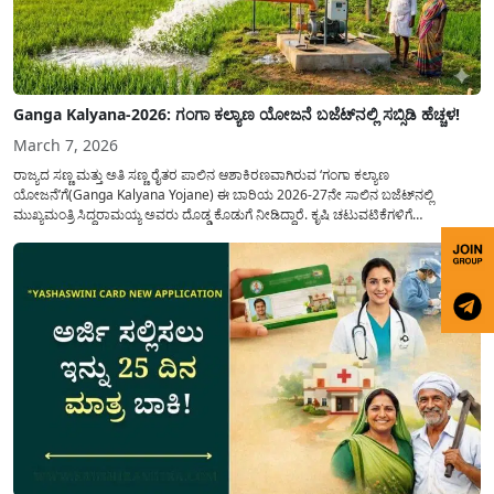
Ganga Kalyana-2026: ಗಂಗಾ ಕಲ್ಯಾಣ ಯೋಜನೆ ಬಜೆಟ್‌ನಲ್ಲಿ ಸಬ್ಸಿಡಿ ಹೆಚ್ಚಳ!
March 7, 2026
ರಾಜ್ಯದ ಸಣ್ಣ ಮತ್ತು ಅತಿ ಸಣ್ಣ ರೈತರ ಪಾಲಿನ ಆಶಾಕಿರಣವಾಗಿರುವ ‘ಗಂಗಾ ಕಲ್ಯಾಣ
ಯೋಜನೆ’ಗೆ(Ganga Kalyana Yojane) ಈ ಬಾರಿಯ 2026-27ನೇ ಸಾಲಿನ ಬಜೆಟ್‌ನಲ್ಲಿ
ಮುಖ್ಯಮಂತ್ರಿ ಸಿದ್ದರಾಮಯ್ಯ ಅವರು ದೊಡ್ಡ ಕೊಡುಗೆ ನೀಡಿದ್ದಾರೆ. ಕೃಷಿ ಚಟುವಟಿಕೆಗಳಿಗೆ
ಪೂರಕವಾಗಿರುವ ಈ ಯೋಜನೆಯಲ್ಲಿ ಹಣಕಾಸಿನ ನೆರವನ್ನು ಗಣನೀಯವಾಗಿ ಹೆಚ್ಚಿಸುವ ಮೂಲಕ ರೈತ
ಸಮುದಾಯದ ಮುಖದಲ್ಲಿ ಮಂದಹಾಸ ಮೂಡಿಸಿದ್ದಾರೆ. ವಿಶೇಷವಾಗಿ...