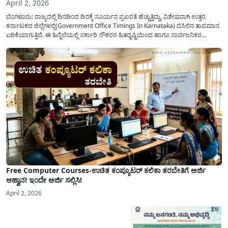
April 2, 2026
ಬೆಂಗಳೂರು: ರಾಜ್ಯದಲ್ಲಿ ದಿನದಿಂದ ದಿನಕ್ಕೆ ಸೂರ್ಯನ ಪ್ರಖರತೆ ಹೆಚ್ಚುತ್ತಿದ್ದು, ವಿಶೇಷವಾಗಿ ಉತ್ತರ
ಕರ್ನಾಟಕದ ಜಿಲ್ಲೆಗಳಲ್ಲಿ(Government Office Timings In Karnataka) ಬಿಸಿಲಿನ ತಾಪಮಾನ
ಏರಿಕೆಯಾಗುತ್ತಿದೆ. ಈ ಹಿನ್ನೆಲೆಯಲ್ಲಿ ಸರ್ಕಾರಿ ನೌಕರರ ಹಿತದೃಷ್ಟಿಯಿಂದ ಹಾಗೂ ಸಾರ್ವಜನಿಕರ
ಅನುಕೂಲಕ್ಕಾಗಿ ಕರ್ನಾಟಕ ಸರ್ಕಾರವು ಮಹತ್ವದ ನಿರ್ಧಾರವೊಂದನ್ನು ಕೈಗೊಂಡಿದೆ. ಕಿತ್ತೂರು ಕರ್ನಾಟಕ
ಮತ್ತು ಕಲ್ಯಾಣ ಕರ್ನಾಟಕದ ಒಟ್ಟು 9 ಜಿಲ್ಲೆಗಳಲ್ಲಿ ಏಪ್ರಿಲ್...
Free Computer Courses-ಉಚಿತ ಕಂಪ್ಯೂಟರ್ ಕಲಿಕಾ ತರಬೇತಿಗೆ ಅರ್ಜಿ
ಆಹ್ವಾನ! ಇಂದೇ ಅರ್ಜಿ ಸಲ್ಲಿಸಿ!
April 2, 2026