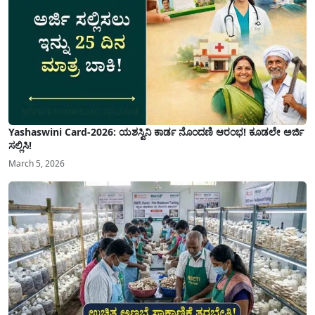
Yashaswini Card-2026: ಯಶಸ್ವಿನಿ ಕಾರ್ಡ ನೊಂದಣಿ ಆರಂಭ! ಕೂಡಲೇ ಅರ್ಜಿ
ಸಲ್ಲಿಸಿ!
March 5, 2026