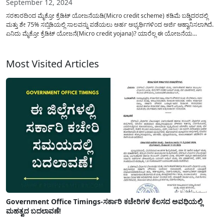
September 12, 2024
ಸರಕಾರದಿಂದ ಮೈಕ್ರೋ ಕ್ರೆಡಿಟ್ ಯೋಜನೆಯಡಿ(Micro credit scheme) ಕಡಿಮೆ ಬಡ್ಡಿದರದಲ್ಲಿ
ಮತ್ತು ಶೇ 75% ಸಬ್ಸಿಡಿಯಲ್ಲಿ ಸಾಲವನ್ನು ಪಡೆಯಲು ಅರ್ಹ ಅಭ್ಯರ್ಥಿಗಳಿಂದ ಅರ್ಜಿ ಆಹ್ವಾನಿಸಲಾಗಿದೆ.
ಏನಿದು ಮೈಕ್ರೋ ಕ್ರೆಡಿಟ್ ಯೋಜನೆ(Micro credit yojana)? ಯಾರೆಲ್ಲ ಈ ಯೋಜನೆಯ
ಪ್ರಯೋಜನ(micro loan) ಪಡೆದುಕೊಳ್ಳಬಹುದು? ಅರ್ಜಿಯನ್ನು ಎಲ್ಲಿ ಸಲ್ಲಿಸಬೇಕು? ಅಗತ್ಯ
ದಾಖಲೆಗಳೇನು? ಈ ಕುರಿತು ಸಂಪೂರ್ಣ ವಿವರವಾದ ಮಾಹಿತಿಯನ್ನು...
Most Visited Articles
Government Office Timings-ಸರ್ಕಾರಿ ಕಚೇರಿಗಳ ಕೆಲಸದ ಅವಧಿಯಲ್ಲಿ
ಮಹತ್ವದ ಬದಲಾವಣೆ!