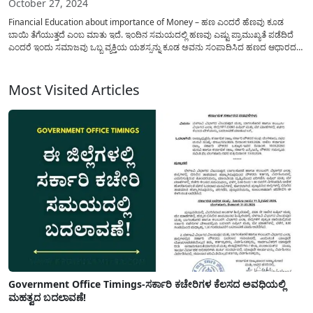
October 27, 2024
Financial Education about importance of Money – ಹಣ ಎಂದರೆ ಹೆಣವು ಕೂಡ
ಬಾಯಿ ತೆಗೆಯುತ್ತದೆ ಎಂಬ ಮಾತು ಇದೆ. ಇಂದಿನ ಸಮಯದಲ್ಲಿ ಹಣವು ಎಷ್ಟು ಪ್ರಾಮುಖ್ಯತೆ ಪಡೆದಿದೆ
ಎಂದರೆ ಇಂದು ಸಮಾಜವು ಒಬ್ಬ ವ್ಯಕ್ತಿಯ ಯಶಸ್ಸನ್ನು ಕೂಡ ಅವನು ಸಂಪಾದಿಸಿದ ಹಣದ ಆಧಾರದ
ಮೇಲೆ ಅಳೆಯುತ್ತಾರೆ. ಹಣ ಗಳಿಸದವನು ಸೋತವನು, ಯಾವ ಕೆಲಸಕ್ಕೂ...
Most Visited Articles
Government Office Timings-ಸರ್ಕಾರಿ ಕಚೇರಿಗಳ ಕೆಲಸದ ಅವಧಿಯಲ್ಲಿ
ಮಹತ್ವದ ಬದಲಾವಣೆ!