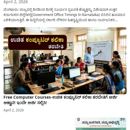
April 2, 2026
ಬೆಂಗಳೂರು: ರಾಜ್ಯದಲ್ಲಿ ದಿನದಿಂದ ದಿನಕ್ಕೆ ಸೂರ್ಯನ ಪ್ರಖರತೆ ಹೆಚ್ಚುತ್ತಿದ್ದು, ವಿಶೇಷವಾಗಿ ಉತ್ತರ
ಕರ್ನಾಟಕದ ಜಿಲ್ಲೆಗಳಲ್ಲಿ(Government Office Timings In Karnataka) ಬಿಸಿಲಿನ ತಾಪಮಾನ
ಏರಿಕೆಯಾಗುತ್ತಿದೆ. ಈ ಹಿನ್ನೆಲೆಯಲ್ಲಿ ಸರ್ಕಾರಿ ನೌಕರರ ಹಿತದೃಷ್ಟಿಯಿಂದ ಹಾಗೂ ಸಾರ್ವಜನಿಕರ
ಅನುಕೂಲಕ್ಕಾಗಿ ಕರ್ನಾಟಕ ಸರ್ಕಾರವು ಮಹತ್ವದ ನಿರ್ಧಾರವೊಂದನ್ನು ಕೈಗೊಂಡಿದೆ. ಕಿತ್ತೂರು ಕರ್ನಾಟಕ
ಮತ್ತು ಕಲ್ಯಾಣ ಕರ್ನಾಟಕದ ಒಟ್ಟು 9 ಜಿಲ್ಲೆಗಳಲ್ಲಿ ಏಪ್ರಿಲ್...
Free Computer Courses-ಉಚಿತ ಕಂಪ್ಯೂಟರ್ ಕಲಿಕಾ ತರಬೇತಿಗೆ ಅರ್ಜಿ
ಆಹ್ವಾನ! ಇಂದೇ ಅರ್ಜಿ ಸಲ್ಲಿಸಿ!
April 2, 2026