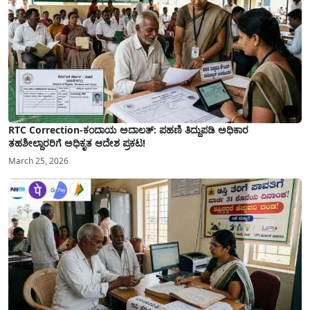
RTC Correction-ಕಂದಾಯ ಅದಾಲತ್: ಪಹಣಿ ತಿದ್ದುಪಡಿ ಅಧಿಕಾರ
ತಹಶೀಲ್ದಾರರಿಗೆ ಅಧಿಕೃತ ಆದೇಶ ಪ್ರಕಟ!
March 25, 2026